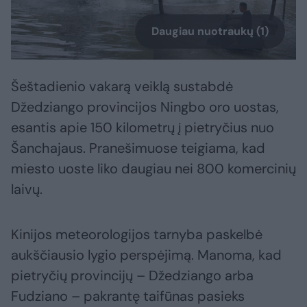
Daugiau nuotraukų (1)
Šeštadienio vakarą veiklą sustabdė
Džedziango provincijos Ningbo oro uostas,
esantis apie 150 kilometrų į pietryčius nuo
Šanchajaus. Pranešimuose teigiama, kad
miesto uoste liko daugiau nei 800 komercinių
laivų.
Kinijos meteorologijos tarnyba paskelbė
aukščiausio lygio perspėjimą. Manoma, kad
pietryčių provincijų – Džedziango arba
Fudziano – pakrantę taifūnas pasieks