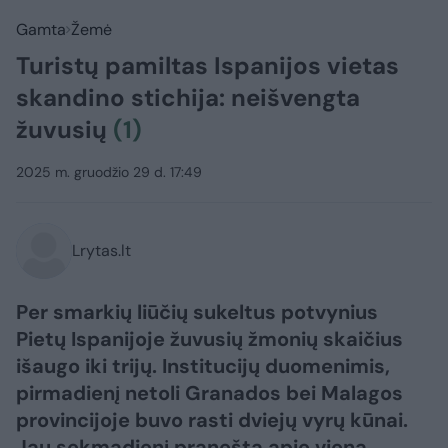
Gamta
Žemė
Turistų pamiltas Ispanijos vietas
skandino stichija: neišvengta
žuvusių
(1)
2025 m. gruodžio 29 d. 17:49
Lrytas.lt
Per smarkių liūčių sukeltus potvynius
Pietų Ispanijoje žuvusių žmonių skaičius
išaugo iki trijų. Institucijų duomenimis,
pirmadienį netoli Granados bei Malagos
provincijoje buvo rasti dviejų vyrų kūnai.
Jau sekmadienį pranešta apie vieną