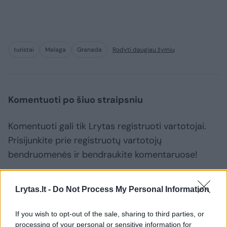
turistai
Malaga
Granada
Rodyti daugiau žymių
Komentuoti po šiuo straipsniu
Komentuoti gali tik Lrytas registruoti vartotojai.
Prisijunkite prie registruotų vartotojų
bendruomenės ir bendraukite komentaruose!
Lrytas.lt -
Do Not Process My Personal Information
Rodyti komentarus
If you wish to opt-out of the sale, sharing to third parties, or
Prisijungti komentatoriams
processing of your personal or sensitive information for