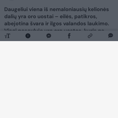
Daugeliui viena iš nemaloniausių kelionės
dalių yra oro uostai – eilės, patikros,
abejotina švara ir ilgos valandos laukimo.
Visgi pasaulyje yra oro uostas, kuris ne
veltui pelnė geriausiojo titulą – jame
pasijauti kaip mieste iš futuristinio filmo, o
eilės čia niekada nebus problema.