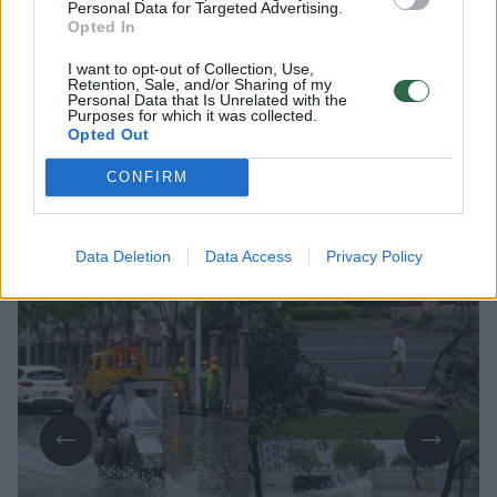
Personal Data for Targeted Advertising.
Opted In
I want to opt-out of Collection, Use,
Lrytas.lt
Retention, Sale, and/or Sharing of my
Personal Data that Is Unrelated with the
Purposes for which it was collected.
Opted Out
Rytų Kinija ruošiasi artėjančiam taifūnui
CONFIRM
„Delfinas“, kuris, kaip pranešė šalies
valstybinė žiniasklaida, regiono krantus
turėtų pasiekti sekmadienį.
Data Deletion
Data Access
Privacy Policy