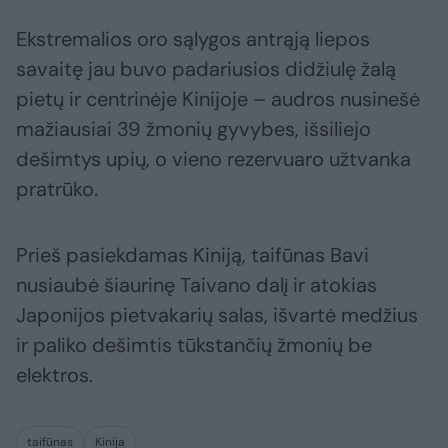
Ekstremalios oro sąlygos antrąją liepos
savaitę jau buvo padariusios didžiulę žalą
pietų ir centrinėje Kinijoje – audros nusinešė
mažiausiai 39 žmonių gyvybes, išsiliejo
dešimtys upių, o vieno rezervuaro užtvanka
pratrūko.
Prieš pasiekdamas Kiniją, taifūnas Bavi
nusiaubė šiaurinę Taivano dalį ir atokias
Japonijos pietvakarių salas, išvartė medžius
ir paliko dešimtis tūkstančių žmonių be
elektros.
taifūnas
Kinija