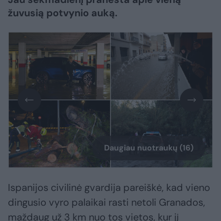
žuvusią potvynio auką.
Daugiau nuotraukų (16)
Ispanijos civilinė gvardija pareiškė, kad vieno
dingusio vyro palaikai rasti netoli Granados,
maždaug už 3 km nuo tos vietos, kur jį