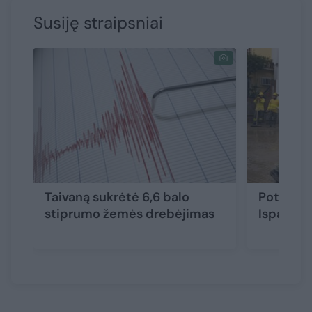
Susiję straipsniai
Taivaną sukrėtė 6,6 balo
Potvynių
stiprumo žemės drebėjimas
Ispanijo