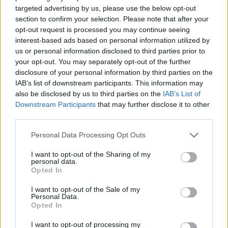
targeted advertising by us, please use the below opt-out
section to confirm your selection. Please note that after your
opt-out request is processed you may continue seeing
interest-based ads based on personal information utilized by
us or personal information disclosed to third parties prior to
your opt-out. You may separately opt-out of the further
disclosure of your personal information by third parties on the
IAB’s list of downstream participants. This information may
also be disclosed by us to third parties on the
IAB’s List of
Downstream Participants
that may further disclose it to other
third parties.
Personal Data Processing Opt Outs
I want to opt-out of the Sharing of my
personal data.
Opted In
Gamta
Žemė
Dėl artėjančio taifūno Kinijoje –
I want to opt-out of the Sale of my
Personal Data.
aukščiausio lygio perspėjimas
Opted In
I want to opt-out of processing my
2026 m. rugpjūčio 9 d. 08:39