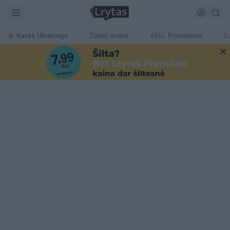
Karas Ukrainoje
Žalioji erdvė
Ačiū, Prezidente
E