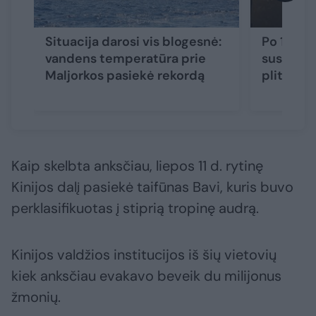
Situacija darosi vis blogesnė:
Po 18 di
vandens temperatūra prie
sustabdy
Maljorkos pasiekė rekordą
plitimas
Kaip skelbta anksčiau, liepos 11 d. rytinę
Kinijos dalį pasiekė taifūnas Bavi, kuris buvo
perklasifikuotas į stiprią tropinę audrą.
Kinijos valdžios institucijos iš šių vietovių
kiek anksčiau evakavo beveik du milijonus
žmonių.