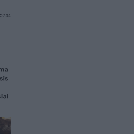
 07:34
ama
sis
iai