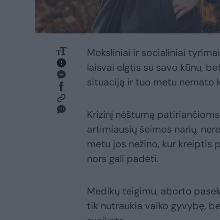
Moksliniai ir socialiniai tyrim
laisvai elgtis su savo kūnu, be
situaciją ir tuo metu nemato 
Krizinį nėštumą patiriančioms
artimiausių šeimos narių, neret
metu jos nežino, kur kreiptis p
nors gali padėti.
Medikų teigimu, aborto pase
tik nutraukia vaiko gyvybę, bet