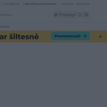
TV programa
Laikraščio prenumerata
Lrytas EN
Kontaktai
Premium
Prisijungti
lbimai