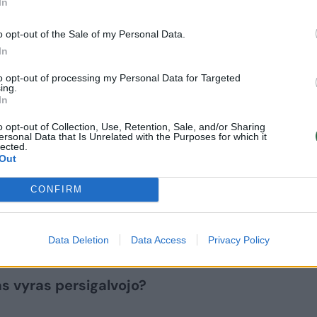
In
o opt-out of the Sale of my Personal Data.
In
klinio amžiaus dukrą. Kai šeima subyrėjo, ilgą la
to opt-out of processing my Personal Data for Targeted
t paskui aš sutikau vyrą, mūsų santykiai buvo
ing.
In
, tačiau kai pastojau, prasidėjo košmaras. Jis sta
ko nebenori ir kad daryčiausi abortą. Jis mane
o opt-out of Collection, Use, Retention, Sale, and/or Sharing
ersonal Data that Is Unrelated with the Purposes for which it
 psichologinį spaudimą, reikalavo, gąsdino.
lected.
Out
CONFIRM
laukiuosi, buvo gal trys ar keturios savaitės, kai
u, kai buvo apie aštuonias savaites. Tai aš dar mė
tą laiką patyriau didelį spaudimą. Jaučiausi baisiai
Data Deletion
Data Access
Privacy Policy
as vyras persigalvojo?