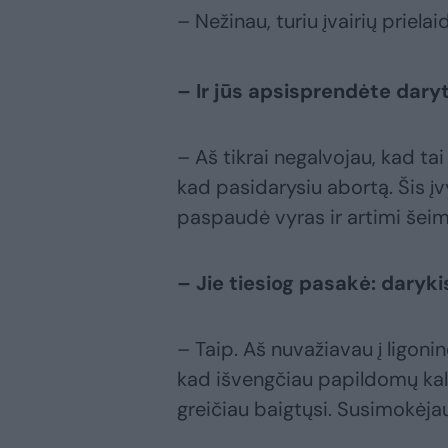
– Nežinau, turiu įvairių priel
– Ir jūs apsisprendėte dary
– Aš tikrai negalvojau, kad ta
kad pasidarysiu abortą. Šis į
paspaudė vyras ir artimi šeim
– Jie tiesiog pasakė: dary
– Taip. Aš nuvažiavau į ligon
kad išvengčiau papildomų kalb
greičiau baigtųsi. Susimokėjau