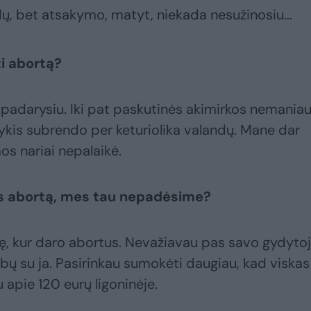
aidų, bet atsakymo, matyt, niekada nesužinosiu...
ti abortą?
i padarysiu. Iki pat paskutinės akimirkos nemaniau
vykis subrendo per keturiolika valandų. Mane dar
os nariai nepalaikė.
kis abortą, mes tau nepadėsime?
inę, kur daro abortus. Nevažiavau pas savo gydytoj
ų su ja. Pasirinkau sumokėti daugiau, kad viskas
 apie 120 eurų ligoninėje.