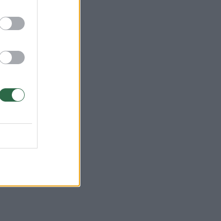
iką
iga
nesį
.