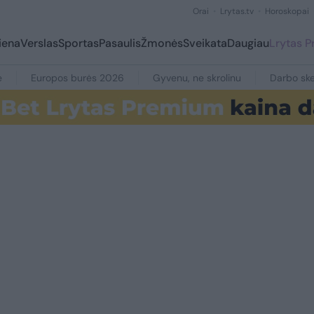
Orai
Lrytas.tv
Horoskopai
iena
Verslas
Sportas
Pasaulis
Žmonės
Sveikata
Daugiau
Lrytas 
e
Europos burės 2026
Gyvenu, ne skrolinu
Darbo ske