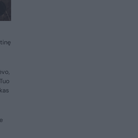
itinę
ėvo,
 Tuo
 kas
e