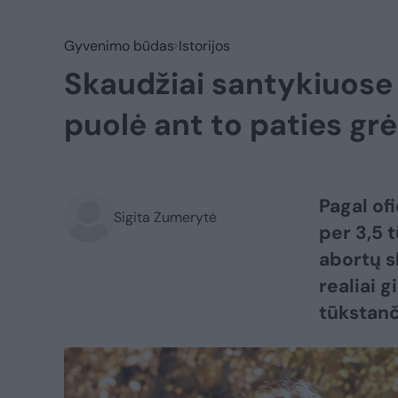
Gyvenimo būdas
Istorijos
Skaudžiai santykiuose 
puolė ant to paties grė
Pagal of
Sigita Zumerytė
per 3,5 
abortų s
realiai 
tūkstanč