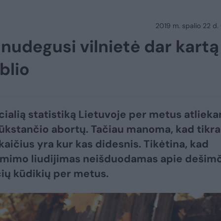
2019 m. spalio 22 d.
nudegusi vilnietė dar kartą
blio
icialią statistiką Lietuvoje per metus atliek
tūkstančio abortų. Tačiau manoma, kad tikra
kaičius yra kur kas didesnis. Tikėtina, kad
gimimo liudijimas neišduodamas apie dešimč
ių kūdikių per metus.