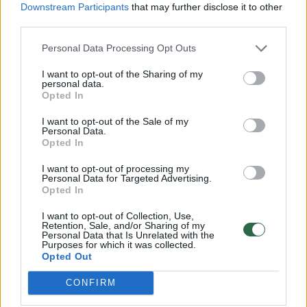
Downstream Participants
that may further disclose it to other
Keletą klausimų uždavėme ir VšĮ „Veido
third parties.
fondas“ direktorei Agnei Gaubytei. Ji prie
Personal Data Processing Opt Outs
fondo prisijungė 2019 m. lapkritį, kai buvo
praėjęs lygiai pusmetis po jai pačiai atliktos
I want to opt-out of the Sharing of my
personal data.
ortognatinės operacijos. Pasak moters,
Opted In
ryškėjant geriems pooperaciniams
I want to opt-out of the Sale of my
Personal Data.
rezultatams jai norėjosi padėti tiems, kuriems
Opted In
ši svajonė atrodo neįgyvendinama.
I want to opt-out of processing my
Personal Data for Targeted Advertising.
Opted In
– Kada ir kaip atsirado „Veido fondas“?
–
I want to opt-out of Collection, Use,
pirmiausia paklausiau A.Gaubytės.
Retention, Sale, and/or Sharing of my
Personal Data that Is Unrelated with the
Purposes for which it was collected.
Opted Out
– VšĮ „Veido fondas“ buvo įkurtas 2014 m.
CONFIRM
lapkričio 5 d. siekiant padėti pacientams,