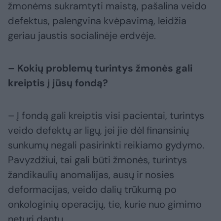
žmonėms sukramtyti maistą, pašalina veido
defektus, palengvina kvėpavimą, leidžia
geriau jaustis socialinėje erdvėje.
– Kokių problemų turintys žmonės gali
kreiptis į jūsų fondą?
– Į fondą gali kreiptis visi pacientai, turintys
veido defektų ar ligų, jei jie dėl finansinių
sunkumų negali pasirinkti reikiamo gydymo.
Pavyzdžiui, tai gali būti žmonės, turintys
žandikaulių anomalijas, ausų ir nosies
deformacijas, veido dalių trūkumą po
onkologinių operacijų, tie, kurie nuo gimimo
neturi dantų.