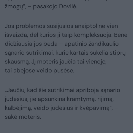
žmogų“, – pasakojo Dovilė.
Jos problemos susijusios anaiptol ne vien
išvaizda, dėl kurios ji taip kompleksuoja. Bene
didžiausia jos bėda – apatinio žandikaulio
sąnario sutrikimai, kurie kartais sukelia stiprų
skausmą. Jį moteris jaučia tai vienoje,
tai abejose veido pusėse.
„Jaučiu, kad šie sutrikimai apriboja sąnario
judesius, jie apsunkina kramtymą, rijimą,
kalbėjimą, veido judesius ir kvėpavimą“, –
sakė moteris.