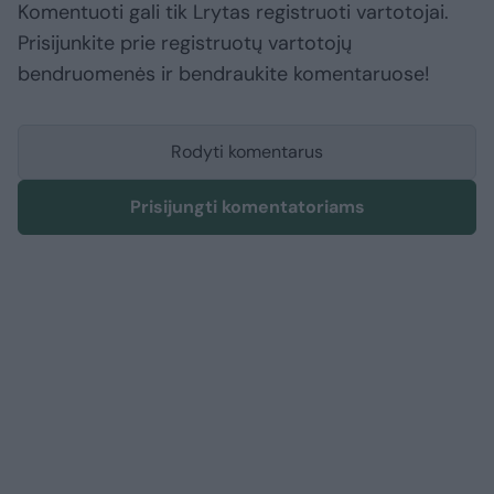
Komentuoti gali tik Lrytas registruoti vartotojai.
Prisijunkite prie registruotų vartotojų
bendruomenės ir bendraukite komentaruose!
Rodyti komentarus
Prisijungti komentatoriams