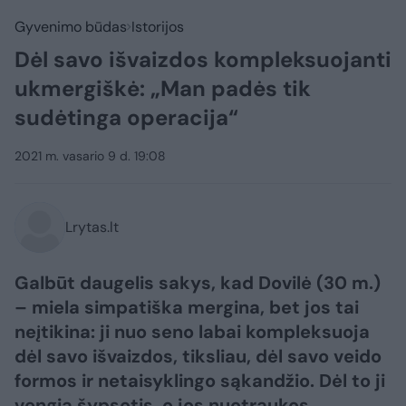
Gyvenimo būdas
Istorijos
Dėl savo išvaizdos kompleksuojanti
ukmergiškė: „Man padės tik
sudėtinga operacija“
2021 m. vasario 9 d. 19:08
Lrytas.lt
Galbūt daugelis sakys, kad Dovilė (30 m.)
– miela simpatiška mergina, bet jos tai
neįtikina: ji nuo seno labai kompleksuoja
dėl savo išvaizdos, tiksliau, dėl savo veido
formos ir netaisyklingo sąkandžio. Dėl to ji
vengia šypsotis, o jos nuotraukos