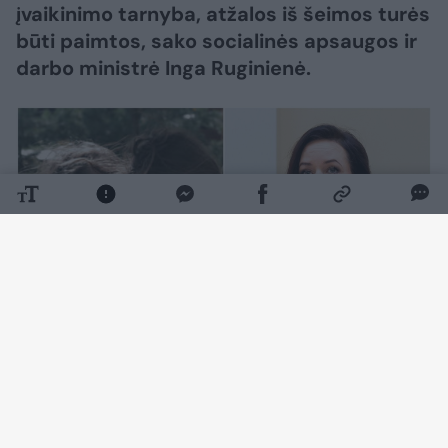
įvaikinimo tarnyba, atžalos iš šeimos turės
būti paimtos, sako socialinės apsaugos ir
darbo ministrė Inga Ruginienė.
Daugiau nuotraukų (4)
„Vaiko teisių apsaugos tarnyba stengiasi