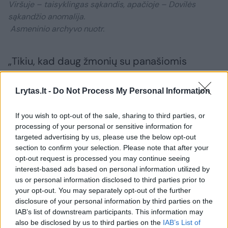
Viršuje – taisyklingas sąkandis, apačioje – Dovilės
sąkandžio anomalija.
Asmeninio archyvo nuotr.
„Tikiu, kad daug žmonių su panašiomis
problemos neturi galimybės išpildyti savo
svajonės, tad labai džiugu, kad egzistuoja
Lrytas.lt -
Do Not Process My Personal Information
toks fondas, kuris galbūt padėtų tai padaryti.
If you wish to opt-out of the sale, sharing to third parties, or
Tikrai tikiu ir žinau, kad visi kartu mes galime
processing of your personal or sensitive information for
daugiau“, – sakė pašnekovė.
targeted advertising by us, please use the below opt-out
section to confirm your selection. Please note that after your
opt-out request is processed you may continue seeing
Prie Dovilės gydymo
galite prisidėti čia.
interest-based ads based on personal information utilized by
us or personal information disclosed to third parties prior to
your opt-out. You may separately opt-out of the further
disclosure of your personal information by third parties on the
Padeda tiems, kurie turi rimtų problemų
IAB’s list of downstream participants. This information may
also be disclosed by us to third parties on the
IAB’s List of