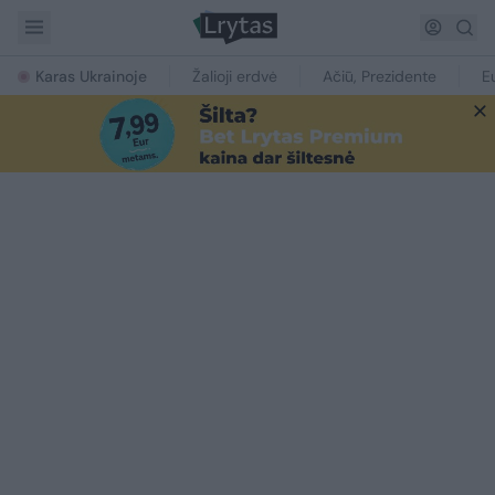
Karas Ukrainoje
Žalioji erdvė
Ačiū, Prezidente
E