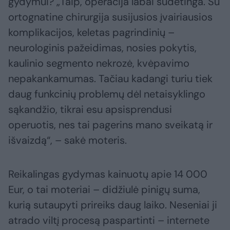
gydymui? „Taip, operacija labai sudėtinga. Su
ortognatine chirurgija susijusios įvairiausios
komplikacijos, keletas pagrindinių –
neurologinis pažeidimas, nosies pokytis,
kaulinio segmento nekrozė, kvėpavimo
nepakankamumas. Tačiau kadangi turiu tiek
daug funkcinių problemų dėl netaisyklingo
sąkandžio, tikrai esu apsisprendusi
operuotis, nes tai pagerins mano sveikatą ir
išvaizdą“, – sakė moteris.
Reikalingas gydymas kainuotų apie 14 000
Eur, o tai moteriai – didžiulė pinigų suma,
kurią sutaupyti prireiks daug laiko. Neseniai ji
atrado viltį procesą paspartinti – internete