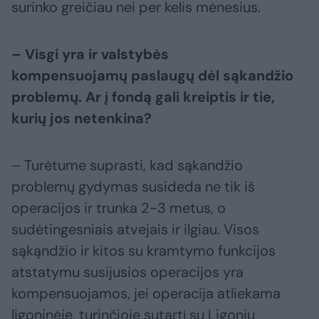
surinko greičiau nei per kelis mėnesius.
– Visgi yra ir valstybės
kompensuojamų paslaugų dėl sąkandžio
problemų. Ar į fondą gali kreiptis ir tie,
kurių jos netenkina?
– Turėtume suprasti, kad sąkandžio
problemų gydymas susideda ne tik iš
operacijos ir trunka 2-3 metus, o
sudėtingesniais atvejais ir ilgiau. Visos
sąkąndžio ir kitos su kramtymo funkcijos
atstatymu susijusios operacijos yra
kompensuojamos, jei operacija atliekama
ligoninėje, turinčioje sutartį su Ligonių