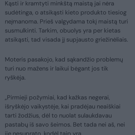
Kąsti ir kramtyti minkštą maistą jai nėra
sudėtinga, o atsikąsti kieto produkto tiesiog
neįmanoma. Prieš valgydama tokį maistą turi
susmulkinti. Tarkim, obuolys yra per kietas
atsikąsti, tad visada jį supjausto griežinėliais.
Moteris pasakojo, kad sąkandžio problemų
turi nuo mažens ir laikui bėgant jos tik
ryškėja.
„Pirmieji požymiai, kad kažkas negerai,
išryškėjo vaikystėje, kai pradėjau neaiškiai
tarti žodžius, dėl to nuolat sulaukdavau
pastabų iš savo šeimos. Bet tada nei aš, nei
jie nesuprato, kodėl taip yra.