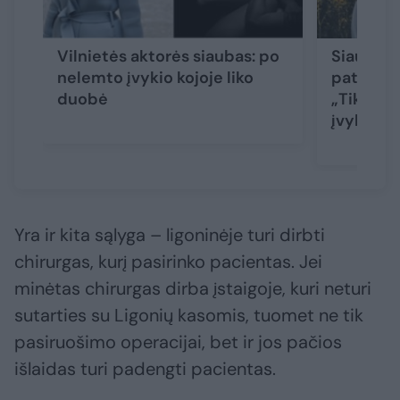
Vilnietės aktorės siaubas: po
Siaubing
nelemto įvykio kojoje liko
patyrusi 
duobė
„Tikėjaus
įvyko“
Yra ir kita sąlyga – ligoninėje turi dirbti
chirurgas, kurį pasirinko pacientas. Jei
minėtas chirurgas dirba įstaigoje, kuri neturi
sutarties su Ligonių kasomis, tuomet ne tik
pasiruošimo operacijai, bet ir jos pačios
išlaidas turi padengti pacientas.