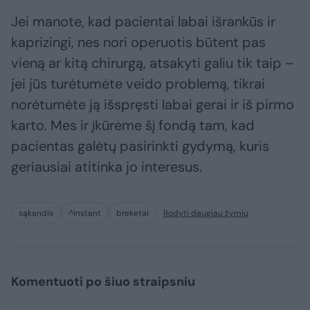
Jei manote, kad pacientai labai išrankūs ir
kaprizingi, nes nori operuotis būtent pas
vieną ar kitą chirurgą, atsakyti galiu tik taip –
jei jūs turėtumėte veido problemą, tikrai
norėtumėte ją išspręsti labai gerai ir iš pirmo
karto. Mes ir įkūrėme šį fondą tam, kad
pacientas galėtų pasirinkti gydymą, kuris
geriausiai atitinka jo interesus.
sąkandis
^Instant
breketai
Rodyti daugiau žymių
Komentuoti po šiuo straipsniu