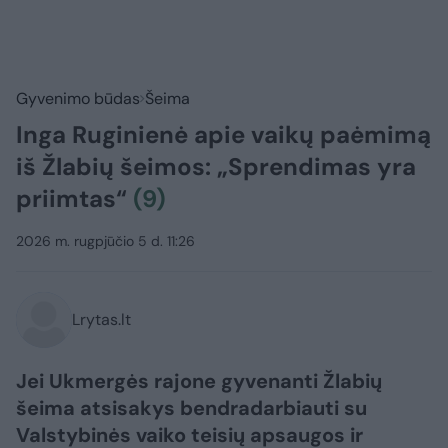
Gyvenimo būdas
Šeima
Inga Ruginienė apie vaikų paėmimą
iš Žlabių šeimos: „Sprendimas yra
priimtas“
(9)
2026 m. rugpjūčio 5 d. 11:26
Lrytas.lt
Jei Ukmergės rajone gyvenanti Žlabių
šeima atsisakys bendradarbiauti su
Valstybinės vaiko teisių apsaugos ir