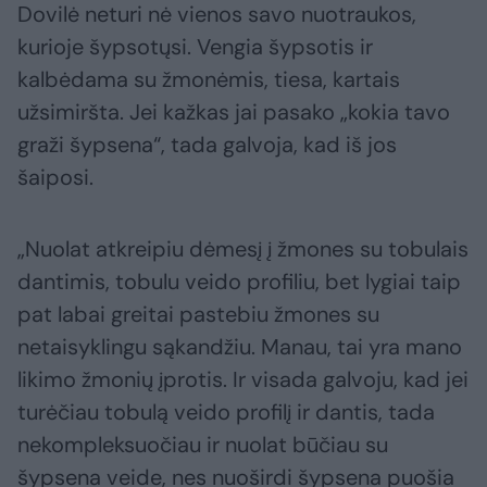
Dovilė neturi nė vienos savo nuotraukos,
kurioje šypsotųsi. Vengia šypsotis ir
kalbėdama su žmonėmis, tiesa, kartais
užsimiršta. Jei kažkas jai pasako „kokia tavo
graži šypsena“, tada galvoja, kad iš jos
šaiposi.
„Nuolat atkreipiu dėmesį į žmones su tobulais
dantimis, tobulu veido profiliu, bet lygiai taip
pat labai greitai pastebiu žmones su
netaisyklingu sąkandžiu. Manau, tai yra mano
likimo žmonių įprotis. Ir visada galvoju, kad jei
turėčiau tobulą veido profilį ir dantis, tada
nekompleksuočiau ir nuolat būčiau su
šypsena veide, nes nuoširdi šypsena puošia