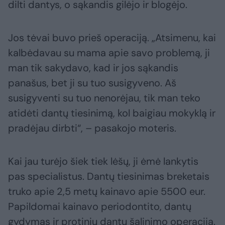
dilti dantys, o sąkandis gilėjo ir blogėjo.
Jos tėvai buvo prieš operaciją. „Atsimenu, kai
kalbėdavau su mama apie savo problemą, ji
man tik sakydavo, kad ir jos sąkandis
panašus, bet ji su tuo susigyveno. Aš
susigyventi su tuo nenorėjau, tik man teko
atidėti dantų tiesinimą, kol baigiau mokyklą ir
pradėjau dirbti“, – pasakojo moteris.
Kai jau turėjo šiek tiek lėšų, ji ėmė lankytis
pas specialistus. Dantų tiesinimas breketais
truko apie 2,5 metų kainavo apie 5500 eur.
Papildomai kainavo periodontito, dantų
gydymas ir protinių dantų šalinimo operacija.