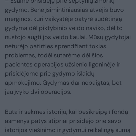
– Esame prisidėję prie septynių žmonių
gydymo. Bene įsimintiniausias atvejis buvo
merginos, kuri vaikystėje patyrė sudėtingą
gydymą dėl piktybinio veido naviko, dėl to
nustojo augti jos veido kaulai. Mūsų gydytojai
neturėjo patirties sprendžiant tokias
problemas, todėl sutarėme dėl šios
pacientės operacijos užsienio ligoninėje ir
prisidėjome prie gydymo išlaidų
apmokėjimo. Gydymas dar nebaigtas, bet
jau įvyko dvi operacijos.
Būta ir sėkmės istorijų, kai besikreipę į fondą
asmenys patys stipriai prisidėjo prie savo
istorijos viešinimo ir gydymui reikalingą sumą