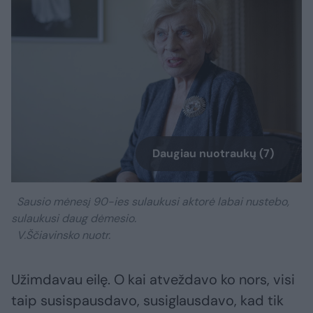
Daugiau nuotraukų (7)
Sausio mėnesį 90-ies sulaukusi aktorė labai nustebo,
sulaukusi daug dėmesio.
V.Ščiavinsko nuotr.
Užimdavau eilę. O kai atveždavo ko nors, visi
taip susispausdavo, susiglausdavo, kad tik