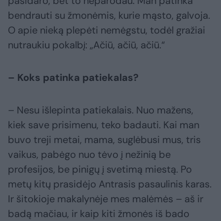
pasidaro, bet to neparodau. Man patinka
bendrauti su žmonėmis, kurie mąsto, galvoja.
O apie nieką plepėti nemėgstu, todėl gražiai
nutraukiu pokalbį: „Ačiū, ačiū, ačiū.“
– Koks patinka patiekalas?
– Nesu išlepinta patiekalais. Nuo mažens,
kiek save prisimenu, teko badauti. Kai man
buvo treji metai, mama, suglėbusi mus, tris
vaikus, pabėgo nuo tėvo į nežinią be
profesijos, be pinigų į svetimą miestą. Po
metų kitų prasidėjo Antrasis pasaulinis karas.
Ir šitokioje makalynėje mes malėmės – aš ir
badą mačiau, ir kaip kiti žmonės iš bado