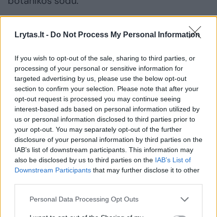
botanikos sodu.
Išsinešu paklodę, pasitiesiu ant žolės, atsigulu
Lrytas.lt -
Do Not Process My Personal Information
toje vadinamoje svetimoje žemėje ir žiūriu į
If you wish to opt-out of the sale, sharing to third parties, or
dangų.
processing of your personal or sensitive information for
targeted advertising by us, please use the below opt-out
section to confirm your selection. Please note that after your
Negaliu tvarkyti savo dienotvarkės, bet jeigu
opt-out request is processed you may continue seeing
kam duodu pažadą, žūtbūt prisitaikau. Arba
interest-based ads based on personal information utilized by
us or personal information disclosed to third parties prior to
aukoju kokias nors valandas, arba ką nors
your opt-out. You may separately opt-out of the further
darau vėliau.
disclosure of your personal information by third parties on the
IAB’s list of downstream participants. This information may
also be disclosed by us to third parties on the
IAB’s List of
– Kaip atsipalaiduojate?
Downstream Participants
that may further disclose it to other
third parties.
– Aš pasakysiu, bet visas pasaulis juoksis ir
Personal Data Processing Opt Outs
pavadins kačių motina. Nuo vaikystės mėgau