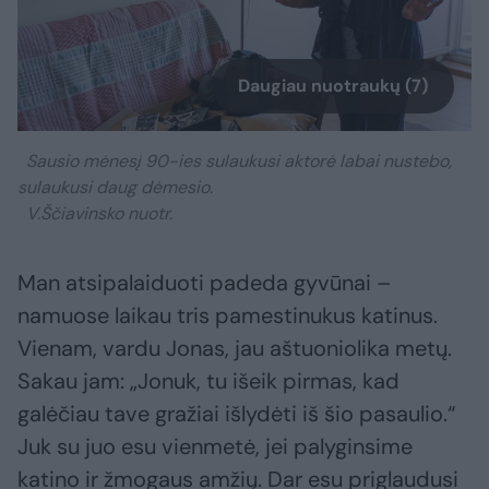
Daugiau nuotraukų (7)
Sausio mėnesį 90-ies sulaukusi aktorė labai nustebo,
sulaukusi daug dėmesio.
V.Ščiavinsko nuotr.
Man atsipalaiduoti padeda gyvūnai –
namuose laikau tris pamestinukus katinus.
Vienam, vardu Jonas, jau aštuoniolika metų.
Sakau jam: „Jonuk, tu išeik pirmas, kad
galėčiau tave gražiai išlydėti iš šio pasaulio.“
Juk su juo esu vienmetė, jei palyginsime
katino ir žmogaus amžių. Dar esu priglaudusi