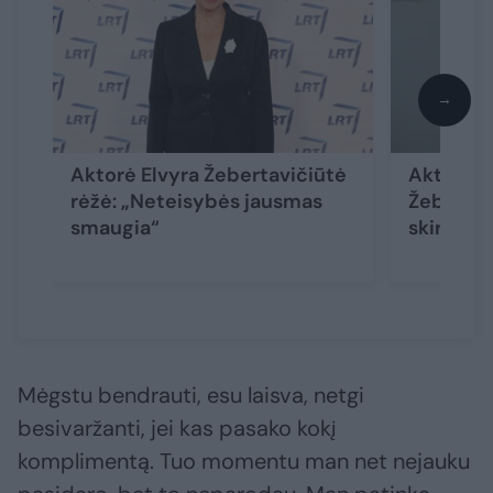
→
Aktorė Elvyra Žebertavičiūtė
Aktorės 
rėžė: „Neteisybės jausmas
Žebertav
smaugia“
skirtas 
Mėgstu bendrauti, esu laisva, netgi
besivaržanti, jei kas pasako kokį
komplimentą. Tuo momentu man net nejauku