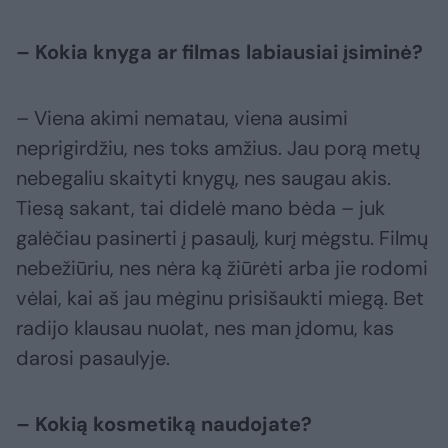
– Kokia knyga ar filmas labiausiai įsiminė?
– Viena akimi nematau, viena ausimi
neprigirdžiu, nes toks amžius. Jau porą metų
nebegaliu skaityti knygų, nes saugau akis.
Tiesą sakant, tai didelė mano bėda – juk
galėčiau pasinerti į pasaulį, kurį mėgstu. Filmų
nebežiūriu, nes nėra ką žiūrėti arba jie rodomi
vėlai, kai aš jau mėginu prisišaukti miegą. Bet
radijo klausau nuolat, nes man įdomu, kas
darosi pasaulyje.
– Kokią kosmetiką naudojate?