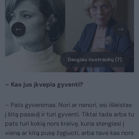
Daugiau nuotraukų (7)
– Kas jus įkvepia gyventi?
– Pats gyvenimas. Nori ar nenori, esi išleistas
į šitą pasaulį ir turi gyventi. Tiktai tada arba tu
pats turi kokią nors kreivę, kuria stengiesi į
vieną ar kitą pusę žygiuoti, arba tave kas nors