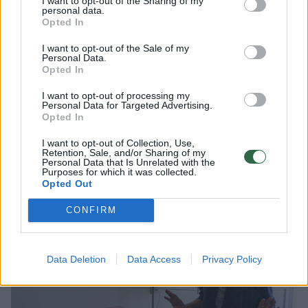
I want to opt-out of the Sharing of my
personal data.
gyvūnėlius, tempdavau juos į namus. O
Opted In
mama vis išmesdavo: „Vaikeli, patys neturime
I want to opt-out of the Sale of my
ko valgyti.“ Mama supjaustė spirgučių ir
Personal Data.
Opted In
pasakė, kad bus vakarienei, turėsime skanios
I want to opt-out of processing my
sriubos. O aš žiūriu pro langą ir matau vištą,
Personal Data for Targeted Advertising.
Opted In
snapu kapstančią žemę, ji nieko neranda. Aš
jai po truputį tuos lašinukus sulesinau, o tada
I want to opt-out of Collection, Use,
Retention, Sale, and/or Sharing of my
tai buvo tragedija. Mama verkė.
Personal Data that Is Unrelated with the
Purposes for which it was collected.
Opted Out
CONFIRM
Data Deletion
Data Access
Privacy Policy