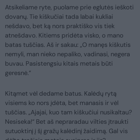
Atsikeliame ryte, puolame prie eglutės ieškoti
dovanų. Tie kiškučiai tada labai kukliai
nešdavo, bet ką nors praktiško vis tiek
atnešdavo. Kitiems pridėta visko, o mano
batas tuščias. Aš ir sakau: „O manęs kiškutis
nemyli, man nieko nepaliko, vadinasi, negera
buvau. Pasistengsiu kitais metais būti
geresnė.“
Kitąmet vėl dedame batus. Kalėdų rytą
visiems ko nors įdėta, bet manasis ir vėl
tuščias. „Ajajai, kuo tam kiškučiui nusikaltau?
Nesiseka!“ Bet aš nepraradau vilties įtraukti
sutuoktinį į šį gražų kalėdinį žaidimą. Gal vis