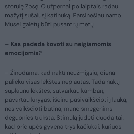
storulę Zosę. O užpernai po laiptais radau
mažytį sušalusį katinuką. Parsinešiau namo.
Musei galėtų būti pusantrų metų.
– Kas padeda kovoti su neigiamomis
emocijomis?
– Žinodama, kad naktį neužmigsiu, dieną
palieku visas lėkštes neplautas. Tada naktį
suplaunu lėkštes, sutvarkau kambarį,
pavartau knygas, išeinu pasivaikščioti į lauką,
nes vaikščioti būtina, mano smegenims
deguonies trūksta. Stimulą judėti duoda tai,
kad prie upės gyvena trys kačiukai, kuriuos