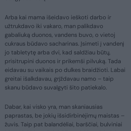
Arba kai mama išeidavo ieškoti darbo ir
užtrukdavo iki vakaro, man palikdavo
gabaliuką duonos, vandens buvo, o vietoj
cukraus būdavo sacharinas. Įsimeti į vandenį
jo tabletytę arba dvi, kad saldžiau būtų,
prisitrupini duonos ir prikemši pilvuką. Tada
eidavau su vaikais po dulkes braidžioti. Labai
greitai išalkdavau, grįždavau namo – taip
skanu būdavo suvalgyti šito patiekalo.
Dabar, kai visko yra, man skaniausias
paprastas, be jokių išsidirbinėjimų maistas –
žuvis. Taip pat balandėliai, barščiai, bulviniai