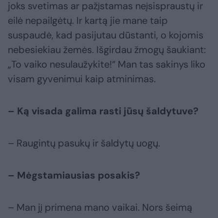
joks svetimas ar pažįstamas neįsispraustų ir
eilė nepailgėtų. Ir kartą jie mane taip
suspaudė, kad pasijutau dūstanti, o kojomis
nebesiekiau žemės. Išgirdau žmogų šaukiant:
„To vaiko nesulaužykite!“ Man tas sakinys liko
visam gyvenimui kaip atminimas.
– Ką visada galima rasti jūsų šaldytuve?
– Raugintų pasukų ir šaldytų uogų.
– Mėgstamiausias posakis?
– Man jį primena mano vaikai. Nors šeimą