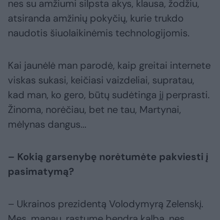
nes su amžiumi silpsta akys, klausa, žodžiu,
atsiranda amžinių pokyčių, kurie trukdo
naudotis šiuolaikinėmis technologijomis.
Kai jaunėlė man parodė, kaip greitai internete
viskas sukasi, keičiasi vaizdeliai, supratau,
kad man, ko gero, būtų sudėtinga jį perprasti.
Žinoma, norėčiau, bet ne tau, Martynai,
mėlynas dangus...
– Kokią garsenybę norėtumėte pakviesti į
pasimatymą?
– Ukrainos prezidentą Volodymyrą Zelenskį.
Mes, manau, rastume bendrą kalbą, nes