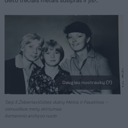
dėlto trečiais metais susipras ir jis?..
Daugiau nuotraukų (7)
Tarp E.Žebertavičiūtės dukrų Mėtos ir Faustinos –
vienuolikos metų skirtumas.
Asmeninio archyvo nuotr.