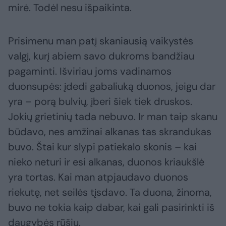
mirė. Todėl nesu išpaikinta.
Prisimenu man patį skaniausią vaikystės
valgį, kurį abiem savo dukroms bandžiau
pagaminti. Išviriau joms vadinamos
duonsupės: įdedi gabaliuką duonos, jeigu dar
yra – porą bulvių, įberi šiek tiek druskos.
Jokių grietinių tada nebuvo. Ir man taip skanu
būdavo, nes amžinai alkanas tas skrandukas
buvo. Štai kur slypi patiekalo skonis – kai
nieko neturi ir esi alkanas, duonos kriaukšlė
yra tortas. Kai man atpjaudavo duonos
riekutę, net seilės tįsdavo. Ta duona, žinoma,
buvo ne tokia kaip dabar, kai gali pasirinkti iš
daugybės rūšių.