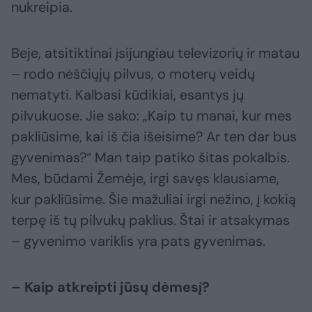
nukreipia.
Beje, atsitiktinai įsijungiau televizorių ir matau
– rodo nėščiųjų pilvus, o moterų veidų
nematyti. Kalbasi kūdikiai, esantys jų
pilvukuose. Jie sako: „Kaip tu manai, kur mes
pakliūsime, kai iš čia išeisime? Ar ten dar bus
gyvenimas?“ Man taip patiko šitas pokalbis.
Mes, būdami Žemėje, irgi savęs klausiame,
kur pakliūsime. Šie mažuliai irgi nežino, į kokią
terpę iš tų pilvukų paklius. Štai ir atsakymas
– gyvenimo variklis yra pats gyvenimas.
– Kaip atkreipti jūsų dėmesį?