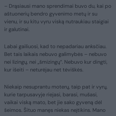
– Drąsiausi mano sprendimai buvo du, kai po
aštuonerių bendro gyvenimo metų ir su
vienu, ir su kitu vyru viską nutraukiau staigiai
ir galutinai.
Labai gailiuosi, kad to nepadariau anksčiau.
Bet tais laikais nebuvo galimybės – nebuvo
nei lizingų, nei „šmizingų“. Nebuvo kur dingti,
kur išeiti – neturėjau net tėviškės.
Niekaip nesuprantu moterų, taip pat ir vyrų,
kurie tarpusavyje riejasi, barasi, mušasi,
vaikai viską mato, bet jie sako gyveną dėl
šeimos. Šituo manęs niekas neįtikins. Mano