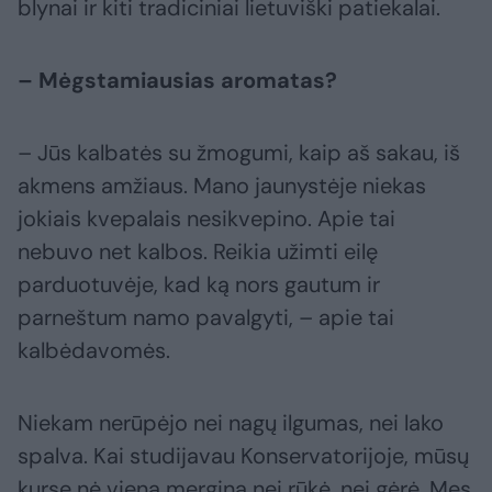
blynai ir kiti tradiciniai lietuviški patiekalai.
– Mėgstamiausias aromatas?
– Jūs kalbatės su žmogumi, kaip aš sakau, iš
akmens amžiaus. Mano jaunystėje niekas
jokiais kvepalais nesikvepino. Apie tai
nebuvo net kalbos. Reikia užimti eilę
parduotuvėje, kad ką nors gautum ir
parneštum namo pavalgyti, – apie tai
kalbėdavomės.
Niekam nerūpėjo nei nagų ilgumas, nei lako
spalva. Kai studijavau Konservatorijoje, mūsų
kurse nė viena mergina nei rūkė, nei gėrė. Mes