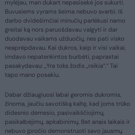
mylėjau, man dukart nepasisekė jos sukurti.
Buvusiems vyrams šeima nebuvo svarbi. Iš
darbo dvidešimčiai minučių parlėkusi namo
greitai ką nors paruošdavau valgyti ir dar
duodavau vaikams užduočių, nes pati visko
neaprėpdavau. Kai dukros, kaip ir visi vaikai,
imdavo nepatenkintos burbėti, paprastai
pasakydavau: „Yra toks žodis „reikia“.“ Tai
tapo mano posakiu.
Dabar džiaugiuosi labai geromis dukromis,
žinoma, jaučiu savotišką kaltę, kad joms trūko
didesnio dėmesio, pasivaikščiojimų,
pasikalbėjimų, apkabinimų. Bet anais laikais ir
nebuvo įpročio demonstruoti savo jausmų.