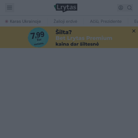
Karas Ukrainoje
Žalioji erdvė
Ačiū, Prezidente
E