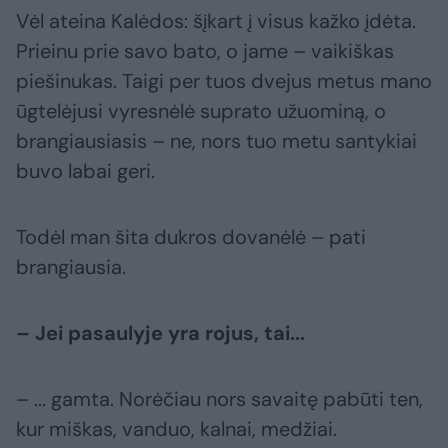
Vėl ateina Kalėdos: šįkart į visus kažko įdėta.
Prieinu prie savo bato, o jame – vaikiškas
piešinukas. Taigi per tuos dvejus metus mano
ūgtelėjusi vyresnėlė suprato užuominą, o
brangiausiasis – ne, nors tuo metu santykiai
buvo labai geri.
Todėl man šita dukros dovanėlė – pati
brangiausia.
– Jei pasaulyje yra rojus, tai...
– ... gamta. Norėčiau nors savaitę pabūti ten,
kur miškas, vanduo, kalnai, medžiai.