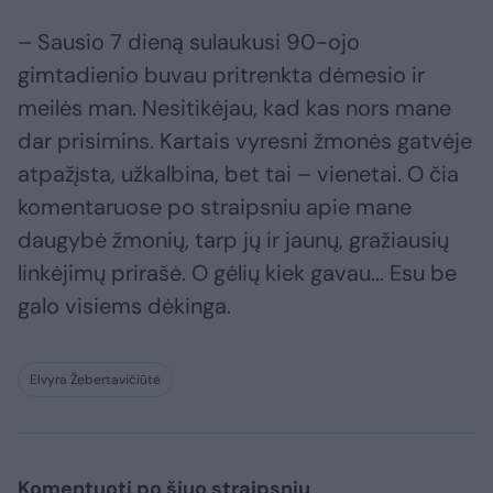
– Sausio 7 dieną sulaukusi 90-ojo
gimtadienio buvau pritrenkta dėmesio ir
meilės man. Nesitikėjau, kad kas nors mane
dar prisimins. Kartais vyresni žmonės gatvėje
atpažįsta, užkalbina, bet tai – vienetai. O čia
komentaruose po straipsniu apie mane
daugybė žmonių, tarp jų ir jaunų, gražiausių
linkėjimų prirašė. O gėlių kiek gavau... Esu be
galo visiems dėkinga.
Elvyra Žebertavičiūtė
Komentuoti po šiuo straipsniu