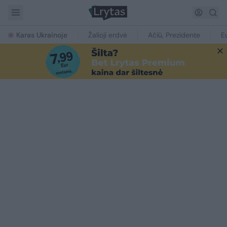
Karas Ukrainoje
Žalioji erdvė
Ačiū, Prezidente
E