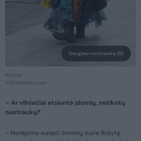
Daugiau nuotraukų (8)
Rožytė.
V.Ščiavinsko nuotr.
– Ar vilniečiai atsiuntė įdomių, netikėtų
nuotraukų?
– Norėjome surasti žmonių, kurie Rožytę