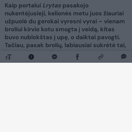
Kaip portalui
Lrytas
pasakojo
nukentėjusieji, kelionės metu juos žiauriai
užpuolė du gerokai vyresni vyrai – vienam
broliui kirvio kotu smogta į veidą, kitas
buvo nublokštas į upę, o daiktai pavogti.
Tačiau, pasak brolių, labiausiai sukrėtė tai,
kad po išpuolio jie liko be realios pagalbos.