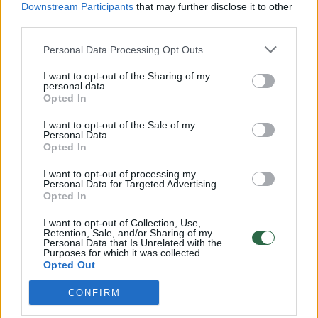
Downstream Participants
that may further disclose it to other
third parties.
A.Gudaitytės nuomone, Vilniaus identitetui
Personal Data Processing Opt Outs
trūksta Rožytės.
I want to opt-out of the Sharing of my
personal data.
„Ji buvo tokia ryški, kad jos neįmanoma
Opted In
pamiršti. Ir, tiesą sakant, nieko panašaus po
I want to opt-out of the Sale of my
Personal Data.
Rožytės mirties neatsirado. Yra keli
Opted In
personažai, bet tokio ryškaus kaip Rožytė
I want to opt-out of processing my
tikrai nėra“, – sakė menotyrininkė.
Personal Data for Targeted Advertising.
Opted In
I want to opt-out of Collection, Use,
– Galbūt po Rožytės mirties ją vilniečiai
Retention, Sale, and/or Sharing of my
Personal Data that Is Unrelated with the
prisimena jau kitaip?
– A.Gudaitytės
Purposes for which it was collected.
Opted Out
pasiteiravo „Sostinė“.
CONFIRM