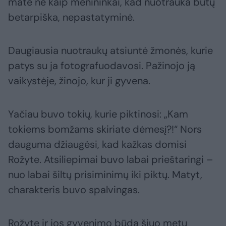
matė ne kaip menininkai, kad nuotrauka būtų
betarpiška, nepastatyminė.
Daugiausia nuotraukų atsiuntė žmonės, kurie
patys su ja fotografuodavosi. Pažinojo ją
vaikystėje, žinojo, kur ji gyvena.
Yačiau buvo tokių, kurie piktinosi: „Kam
tokiems bomžams skiriate dėmesį?!“ Nors
dauguma džiaugėsi, kad kažkas domisi
Rožyte. Atsiliepimai buvo labai prieštaringi –
nuo labai šiltų prisiminimų iki piktų. Matyt,
charakteris buvo spalvingas.
Rožytę ir jos gyvenimo būdą šiuo metu