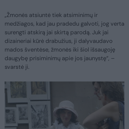
„Žmonės atsiuntė tiek atsiminimų ir
medžiagos, kad jau pradedu galvoti, jog verta
surengti atskirą jai skirtą parodą. Juk jai
dizaineriai kūrė drabužius, ji dalyvaudavo
mados šventėse, žmonės iki šiol išsaugoję
daugybę prisiminimų apie jos jaunystę“, –
svarstė ji.