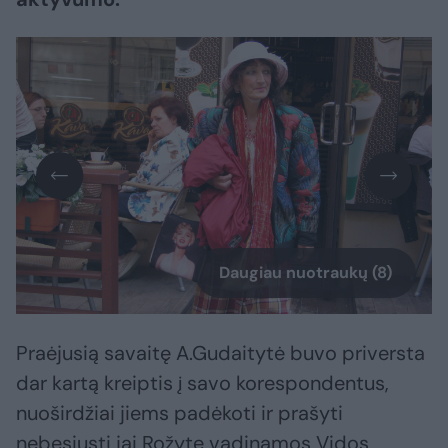
Daugiau nuotraukų (8)
Praėjusią savaitę A.Gudaitytė buvo priversta
dar kartą kreiptis į savo korespondentus,
nuoširdžiai jiems padėkoti ir prašyti
nebesiųsti jai Rožyte vadinamos Vidos