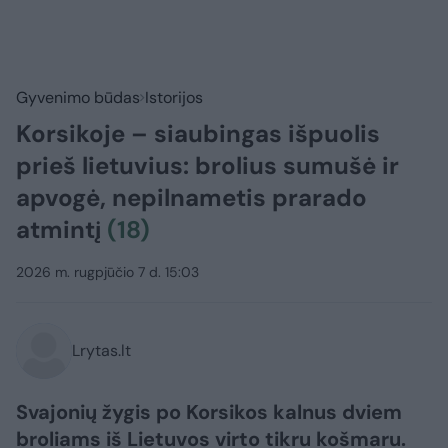
Gyvenimo būdas
Istorijos
Korsikoje – siaubingas išpuolis
prieš lietuvius: brolius sumušė ir
apvogė, nepilnametis prarado
atmintį
(18)
2026 m. rugpjūčio 7 d. 15:03
Lrytas.lt
Svajonių žygis po Korsikos kalnus dviem
broliams iš Lietuvos virto tikru košmaru.