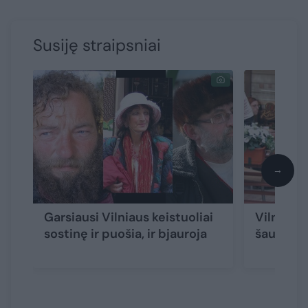
Susiję straipsniai
→
Garsiausi Vilniaus keistuoliai
Vilniaus 
sostinę ir puošia, ir bjauroja
šaukiasi