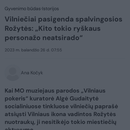
Gyvenimo būdas
Istorijos
Vilniečiai pasigenda spalvingosios
Rožytės: „Kito tokio ryškaus
personažo neatsirado“
2023 m. balandžio 26 d. 07:55
Ana Kočyk
Kai MO muziejaus parodos „Vilniaus
pokeris“ kuratorė Algė Gudaitytė
socialiniuose tinkluose vilniečių paprašė
atsiųsti Vilniaus ikona vadintos Rožytės
nuotraukų, ji nesitikėjo tokio miestiečių
aktyvumo.