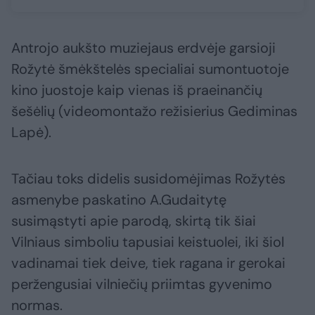
Antrojo aukšto muziejaus erdvėje garsioji
Rožytė šmėkštelės specialiai sumontuotoje
kino juostoje kaip vienas iš praeinančių
šešėlių (videomontažo režisierius Gediminas
Lapė).
Tačiau toks didelis susidomėjimas Rožytės
asmenybe paskatino A.Gudaitytę
susimąstyti apie parodą, skirtą tik šiai
Vilniaus simboliu tapusiai keistuolei, iki šiol
vadinamai tiek deive, tiek ragana ir gerokai
peržengusiai vilniečių priimtas gyvenimo
normas.