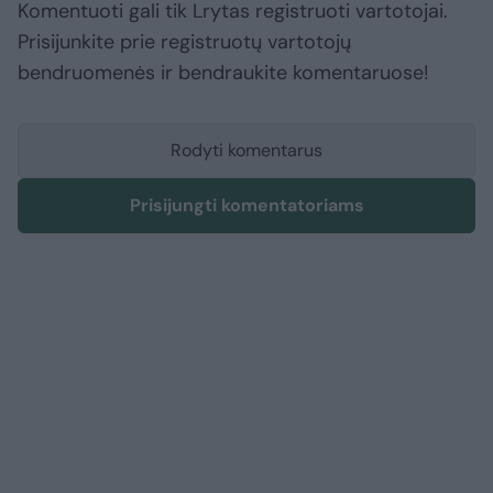
Komentuoti gali tik Lrytas registruoti vartotojai.
Prisijunkite prie registruotų vartotojų
bendruomenės ir bendraukite komentaruose!
Rodyti komentarus
Prisijungti komentatoriams