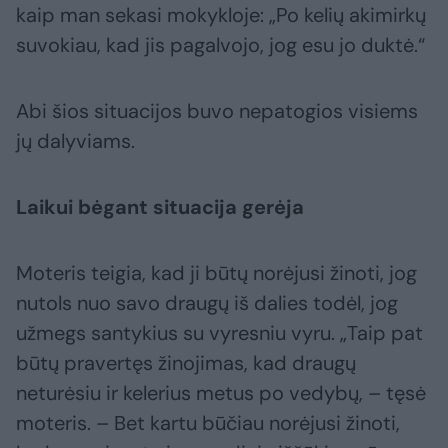
kaip man sekasi mokykloje: „Po kelių akimirkų
suvokiau, kad jis pagalvojo, jog esu jo duktė.“
Abi šios situacijos buvo nepatogios visiems
jų dalyviams.
Laikui bėgant situacija gerėja
Moteris teigia, kad ji būtų norėjusi žinoti, jog
nutols nuo savo draugų iš dalies todėl, jog
užmegs santykius su vyresniu vyru. „Taip pat
būtų pravertęs žinojimas, kad draugų
neturėsiu ir kelerius metus po vedybų, – tęsė
moteris. – Bet kartu būčiau norėjusi žinoti,