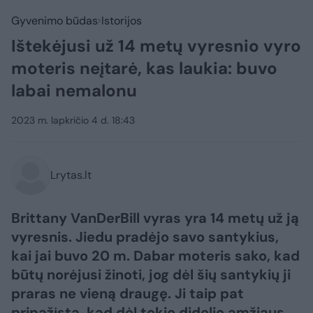
Gyvenimo būdas
Istorijos
Ištekėjusi už 14 metų vyresnio vyro
moteris neįtarė, kas laukia: buvo
labai nemalonu
2023 m. lapkričio 4 d. 18:43
Lrytas.lt
Brittany VanDerBill vyras yra 14 metų už ją
vyresnis. Jiedu pradėjo savo santykius,
kai jai buvo 20 m. Dabar moteris sako, kad
būtų norėjusi žinoti, jog dėl šių santykių ji
praras ne vieną draugę. Ji taip pat
pripažįsta, kad dėl tokio didelio amžiaus