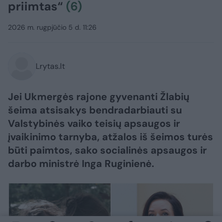
priimtas“
(6)
2026 m. rugpjūčio 5 d. 11:26
Lrytas.lt
Jei Ukmergės rajone gyvenanti Žlabių
šeima atsisakys bendradarbiauti su
Valstybinės vaiko teisių apsaugos ir
įvaikinimo tarnyba, atžalos iš šeimos turės
būti paimtos, sako socialinės apsaugos ir
darbo ministrė Inga Ruginienė.