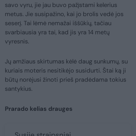
savo vyru, jie jau buvo pažįstami kelerius
metus. Jie susipažino, kai jo brolis vedė jos
seserį. Tai lėmė nemažai iššūkių, tačiau
svarbiausia yra tai, kad jis yra 14 metų
vyresnis.
Jų amžiaus skirtumas kėlė daug sunkumų, su
kuriais moteris nesitikėjo susidurti. Štai ką ji
būtų norėjusi žinoti prieš pradėdama tokius
santykius.
Prarado kelias drauges
Susiję straipsniai