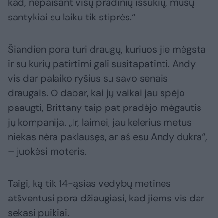
kad, nepaisant visų pradinių iššūkių, mūsų
santykiai su laiku tik stiprės.“
Šiandien pora turi draugų, kuriuos jie mėgsta
ir su kurių patirtimi gali susitapatinti. Andy
vis dar palaiko ryšius su savo senais
draugais. O dabar, kai jų vaikai jau spėjo
paaugti, Brittany taip pat pradėjo mėgautis
jų kompanija. „Ir, laimei, jau kelerius metus
niekas nėra paklausęs, ar aš esu Andy dukra“,
– juokėsi moteris.
Taigi, ką tik 14-ąsias vedybų metines
atšventusi pora džiaugiasi, kad jiems vis dar
sekasi puikiai.