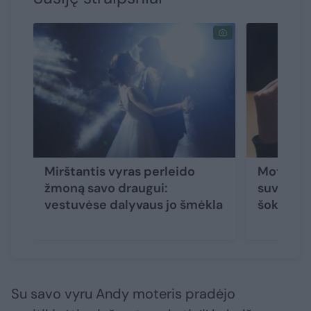
Mirštantis vyras perleido
Moteris
žmoną savo draugui:
suvalgė 4
vestuvėse dalyvaus jo šmėkla
šokiruota
Su savo vyru Andy moteris pradėjo