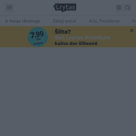
Karas Ukrainoje
Žalioji erdvė
Ačiū, Prezidente
E