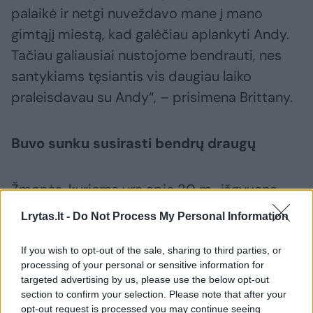
palaikė ir netgi nuveždavo mane į mano
gimtąjį miestą, kad galėčiau aplankyti Andy.
Tačiau galiausiai nustojome bendrauti, nes
santykiams tęsiantis vis daugiau laiko
praleisdavau su Andy“, – prisimena Brittany.
Buvo sunku susirasti bendrų draugų
Žmonės, kuriems yra apie 20 m., išgyvena
daugybę svarbių pokyčių: jie baigia
Lrytas.lt -
Do Not Process My Personal Information
universitetus, pradeda ieškotis darbo. Todėl,
žvelgdama atgal, moteris tiki, kad nutolimas
If you wish to opt-out of the sale, sharing to third parties, or
processing of your personal or sensitive information for
nuo koledžo draugų tebuvo natūrali
targeted advertising by us, please use the below opt-out
gyvenimo dalis. Ji tiki, kad taip nutiko tikrai
section to confirm your selection. Please note that after your
opt-out request is processed you may continue seeing