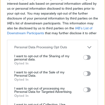
ne dėl jos santykių.
interest-based ads based on personal information utilized by
us or personal information disclosed to third parties prior to
your opt-out. You may separately opt-out of the further
Pabaigus koledžą – praėjus maždaug
disclosure of your personal information by third parties on the
aštuoniems mėnesiams nuo jų santykių
IAB’s list of downstream participants. This information may
also be disclosed by us to third parties on the
IAB’s List of
pradžios – Brittany atsikraustė pas Andy. Čia
Downstream Participants
that may further disclose it to other
ji greitai suprato, kad jų draugai yra
third parties.
kardinaliai skirtinguose gyvenimo etapuose.
Personal Data Processing Opt Outs
Dauguma jos draugų dar turėjo darbą ne visu
I want to opt-out of the Sharing of my
etatu ir dažnai smagindavosi vakarėliuose.
personal data.
Opted In
I want to opt-out of the Sale of my
„Tuo metu Andy draugai buvo įpusėję arba
Personal Data.
Opted In
bebaigiantys savo ketvirtąją dešimtį. Jie
turėjo stabilius darbus arba sėkmingus ūkius,
I want to opt-out of processing my
Personal Data for Targeted Advertising.
dauguma jų turėjo ir mažų vaikų. Kadangi
Opted In
mūsų apylinkėse neturėjau nė vieno draugo,
I want to opt-out of Collection, Use,