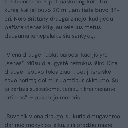
susitikinėti prieš pat paskutinįjį koledžo
kursą, kai jai buvo 20 m. Jam tada buvo 34-
eri. Nors Brittany draugai žinojo, kad jiedu
pažįsta vienas kitą jau kelerius metus,
dauguma jų nepalaikė šių santykių.
„Viena draugė nuolat šaipėsi, kad jis yra
„senas“. Mūsų draugystė netrukus iširo. Kita
draugė nebuvo tokia žiauri, bet ji išreiškė
savo nerimą dėl mūsų amžiaus skirtumo. Su
ja kartais susirašome, tačiau tikrai nesame
artimos“, – pasakojo moteris.
„Buvo tik viena draugė, su kuria draugavome
dar nuo mokyklos laikų, ji iš pradžių mane