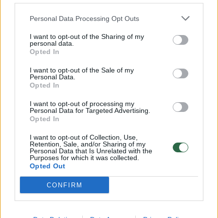
aisiais nuo galvos smegenų auglio mirė jo
sūnus Stephanas. Jam buvo tik 47-eri. Ši
Personal Data Processing Opt Outs
drama palaužė likimo lepintą F.Beckenbauerį.
I want to opt-out of the Sharing of my
personal data.
Opted In
I want to opt-out of the Sale of my
Norite skaityti toliau?
Personal Data.
Opted In
I want to opt-out of processing my
Prisijunkite prie mūsų bendruomenės ir tapkite
Personal Data for Targeted Advertising.
Opted In
prenumeratoriumi
1
I want to opt-out of Collection, Use,
Retention, Sale, and/or Sharing of my
Vos nuo
Eur / mėn.
Personal Data that Is Unrelated with the
Purposes for which it was collected.
Opted Out
CONFIRM
Prenumeruoti