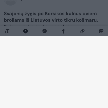
Svajonių žygis po Korsikos kalnus dviem
broliams iš Lietuvos virto tikru košmaru.
Kaip portalui
Lrytas
pasakojo
nukentėjusieji, kelionės metu juos žiauriai
užpuolė du gerokai vyresni vyrai – vienam
broliui kirvio kotu smogta į veidą, kitas
buvo nublokštas į upę, o daiktai pavogti.
Tačiau, pasak brolių, labiausiai sukrėtė tai,
kad po išpuolio jie liko be realios pagalbos.