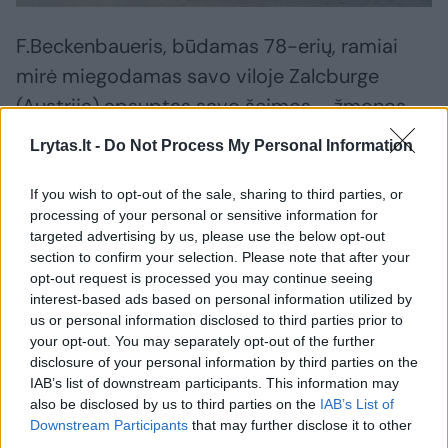
F.Beckenbaueris, būdamas 78-erių, ramiai
mirė miegodamas savo viloje Zalcburge
(Austrija) apsuptas savo šeimos – žmonos
Heidi (57 m.) ir vaikų.
Lrytas.lt -
Do Not Process My Personal Information
If you wish to opt-out of the sale, sharing to third parties, or
Praėjusiais metais F.Beckenbaueris paskutinį
processing of your personal or sensitive information for
kartą pasirodė aistruoliams, bet jau
targeted advertising by us, please use the below opt-out
section to confirm your selection. Please note that after your
paženklintas nepagydomos ligos.
opt-out request is processed you may continue seeing
Nacionalinis Vokietijos didvyris, futbolo
interest-based ads based on personal information utilized by
dievaitis kentėjo nuo Parkinsono ligos.
us or personal information disclosed to third parties prior to
your opt-out. You may separately opt-out of the further
disclosure of your personal information by third parties on the
IAB’s list of downstream participants. This information may
F.Beckenbaueriui teko išgyventi skaudžiausią
also be disclosed by us to third parties on the
IAB’s List of
kiekvieno tėvo gyvenime tragediją: 2015-
Downstream Participants
that may further disclose it to other
third parties.