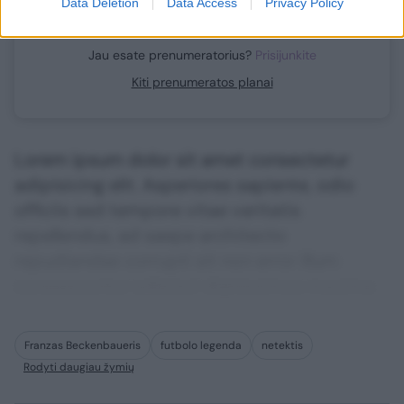
Data Deletion
Data Access
Privacy Policy
Jau esate prenumeratorius?
Prisijunkite
Kiti prenumeratos planai
Lorem ipsum dolor sit amet consectetur
adipisicing elit. Asperiores sapiente, odio
officiis sed tempore vitae veritatis
repellendus, ad saepe architecto
repudiandae corrupti sit non error illum
consequuntur adipisci dignissimos maxime.
Franzas Beckenbaueris
futbolo legenda
netektis
Rodyti daugiau žymių