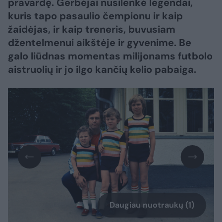
pravardę. Gerbėjai nusilenkė legendai,
kuris tapo pasaulio čempionu ir kaip
žaidėjas, ir kaip treneris, buvusiam
džentelmenui aikštėje ir gyvenime. Be
galo liūdnas momentas milijonams futbolo
aistruolių ir jo ilgo kančių kelio pabaiga.
Daugiau nuotraukų (1)