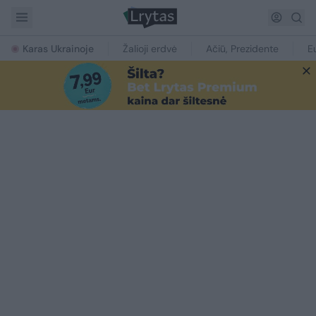
Karas Ukrainoje
Žalioji erdvė
Ačiū, Prezidente
E