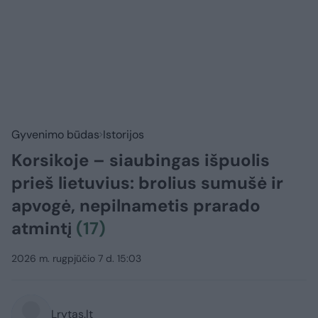
Gyvenimo būdas
Istorijos
Korsikoje – siaubingas išpuolis
prieš lietuvius: brolius sumušė ir
apvogė, nepilnametis prarado
atmintį
(17)
2026 m. rugpjūčio 7 d. 15:03
Lrytas.lt