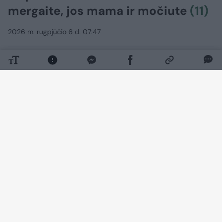
mergaite, jos mama ir močiute
(11)
2026 m. rugpjūčio 6 d. 07:47
Lrytas.lt
Antradienį netoli Vilniaus įvykusi avarija
nusinešė dviejų moterų ir mažos
mergaitės gyvybę. Už pranešimo apie
autoįvykį slypi neišmatuojama šeimos
tragedija.