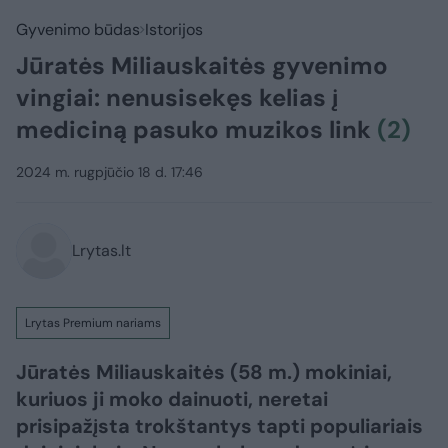
Gyvenimo būdas
Istorijos
Jūratės Miliauskaitės gyvenimo
vingiai: nenusisekęs kelias į
mediciną pasuko muzikos link
(2)
2024 m. rugpjūčio 18 d. 17:46
Lrytas.lt
Lrytas Premium nariams
Jūratės Miliauskaitės (58 m.) mokiniai,
kuriuos ji moko dainuoti, neretai
prisipažįsta trokštantys tapti populiariais