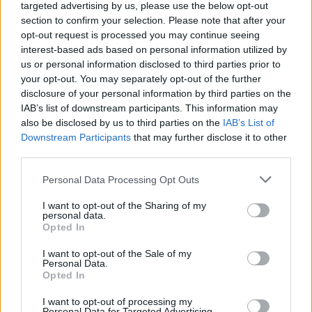
targeted advertising by us, please use the below opt-out
tačiau Jūratė jau 35 metus gyvena Kaune.
section to confirm your selection. Please note that after your
opt-out request is processed you may continue seeing
interest-based ads based on personal information utilized by
Žemaitijos mieste Jūratė gimė, baigė
us or personal information disclosed to third parties prior to
your opt-out. You may separately opt-out of the further
mokyklą ir pradėjo dainininkės kelią. Į gimtinę
disclosure of your personal information by third parties on the
ji dabar sugrįžta aplankyti mamos, brolio.
IAB’s list of downstream participants. This information may
also be disclosed by us to third parties on the
IAB’s List of
Downstream Participants
that may further disclose it to other
Nors Jūratė labai gerai mokėsi ir svajojo
third parties.
studijuoti mediciną, muzikos mokytojas
Personal Data Processing Opt Outs
Antanas Dargis, išgirdęs jos balsą, pastūmėjo
I want to opt-out of the Sharing of my
lavinti būtent tai. Moksleivė muzikos
personal data.
Opted In
mokykloje lankė fortepijono pamokas, chorą,
dalyvavo televizijos dainų konkurse „Dainų
I want to opt-out of the Sale of my
Personal Data.
dainelė“, tačiau savo gebėjimų
Opted In
nesureikšmino, laikė tai pomėgiu.
I want to opt-out of processing my
Personal Data for Targeted Advertising.