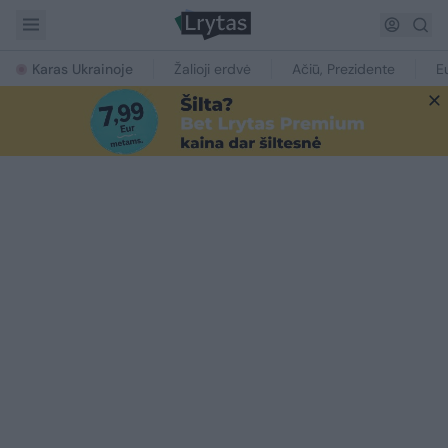
Karas Ukrainoje
Žalioji erdvė
Ačiū, Prezidente
E