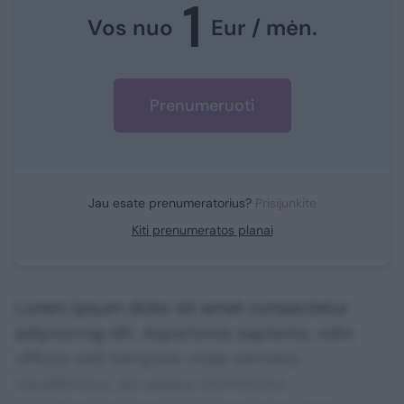
1
Vos nuo
Eur / mėn.
Prenumeruoti
Jau esate prenumeratorius?
Prisijunkite
Kiti prenumeratos planai
Lorem ipsum dolor sit amet consectetur
adipisicing elit. Asperiores sapiente, odio
officiis sed tempore vitae veritatis
repellendus, ad saepe architecto