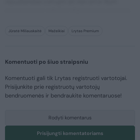
repudiandae corrupti sit non error illum
consequuntur adipisci dignissimos maxime.
Jūratė Miliauskaitė
Mažeikiai
Lrytas Premium
Komentuoti po šiuo straipsniu
Komentuoti gali tik Lrytas registruoti vartotojai.
Prisijunkite prie registruotų vartotojų
bendruomenės ir bendraukite komentaruose!
Rodyti komentarus
Prisijungti komentatoriams