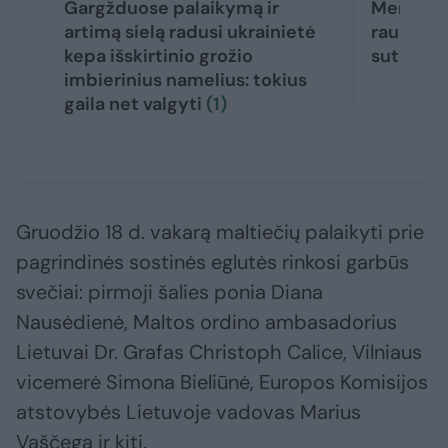
Gargžduose palaikymą ir
Mergina 
artimą sielą radusi ukrainietė
rausdama
kepa išskirtinio grožio
sutaupė
imbierinius namelius: tokius
gaila net valgyti
(1)
Gruodžio 18 d. vakarą maltiečių palaikyti prie
pagrindinės sostinės eglutės rinkosi garbūs
svečiai: pirmoji šalies ponia Diana
Nausėdienė, Maltos ordino ambasadorius
Lietuvai Dr. Grafas Christoph Calice, Vilniaus
vicemerė Simona Bieliūnė, Europos Komisijos
atstovybės Lietuvoje vadovas Marius
Vaščega ir kiti.