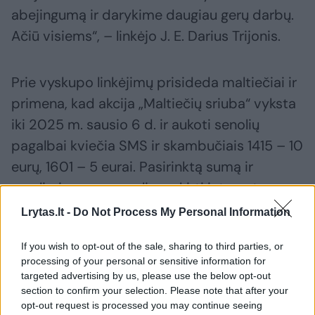
abejingumą ir darykime daugiau gerų darbų.
Ačiū visiems“, – linkėjo J. E. Darius Trijonis.
Prie vyskupo linkėjimų prisideda maltiečiai ir
primena, kad akcija „Maltiečių sriuba“ vyksta
iki 2025 m. sausio 6 d. ir aukoti senolių
pagalbai kviečia SMS ir skambučiais 1415 – 10
eurų, 1601 – 5 eurai. Pasirinktą sumą ir
reguliarią paramą galima skirti interneto
puslapyje
https://maltieciusriuba.lt/
Lrytas.lt -
Do Not Process My Personal Information
If you wish to opt-out of the sale, sharing to third parties, or
maltiečiai
maltiečių sriuba
processing of your personal or sensitive information for
targeted advertising by us, please use the below opt-out
section to confirm your selection. Please note that after your
opt-out request is processed you may continue seeing