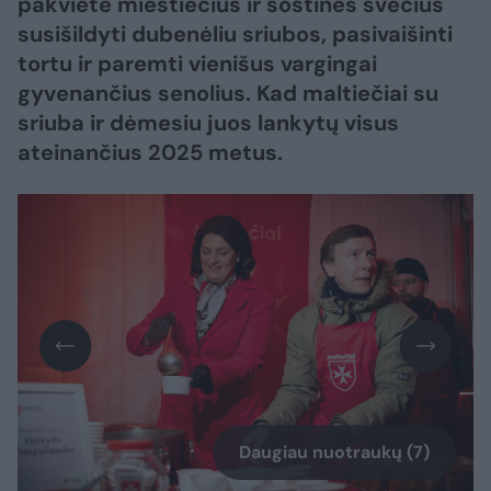
pakvietė miestiečius ir sostinės svečius
susišildyti dubenėliu sriubos, pasivaišinti
tortu ir paremti vienišus vargingai
gyvenančius senolius. Kad maltiečiai su
sriuba ir dėmesiu juos lankytų visus
ateinančius 2025 metus.
Daugiau nuotraukų (7)