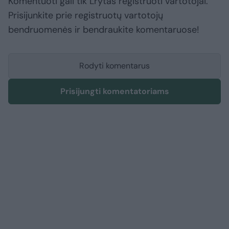
Komentuoti gali tik Lrytas registruoti vartotojai.
Prisijunkite prie registruotų vartotojų
bendruomenės ir bendraukite komentaruose!
Rodyti komentarus
Prisijungti komentatoriams