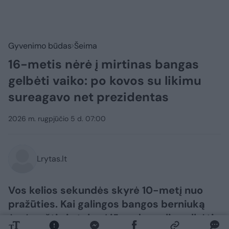
Gyvenimo būdas
Šeima
16-metis nėrė į mirtinas bangas
gelbėti vaiko: po kovos su likimu
sureagavo net prezidentas
2026 m. rugpjūčio 5 d. 07:00
Lrytas.lt
Vos kelios sekundės skyrė 10-metį nuo
pražūties. Kai galingos bangos berniuką
ėmė nešti vis tolyn į jūrą, daugelis gelbėti