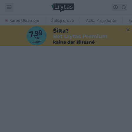
Karas Ukrainoje
Žalioji erdvė
Ačiū, Prezidente
E