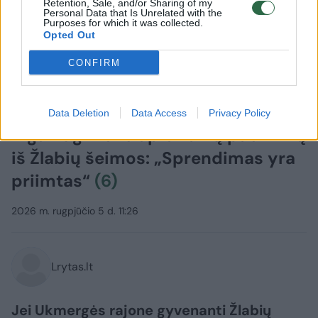
Retention, Sale, and/or Sharing of my
Personal Data that Is Unrelated with the
Purposes for which it was collected.
Opted Out
CONFIRM
Gyvenimo būdas
Šeima
Data Deletion
Data Access
Privacy Policy
Inga Ruginienė apie vaikų paėmimą
iš Žlabių šeimos: „Sprendimas yra
priimtas“
(6)
2026 m. rugpjūčio 5 d. 11:26
Lrytas.lt
Jei Ukmergės rajone gyvenanti Žlabių