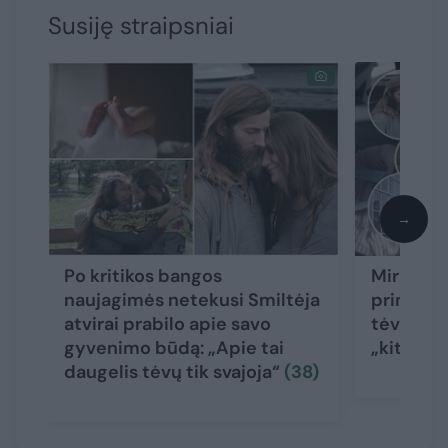
Susiję straipsniai
→
Po kritikos bangos
Mirusio 
naujagimės netekusi Smiltėja
priminė i
atvirai prabilo apie savo
tėvų isto
gyvenimo būdą: „Apie tai
„kitokį“
daugelis tėvų tik svajoja“
(38)