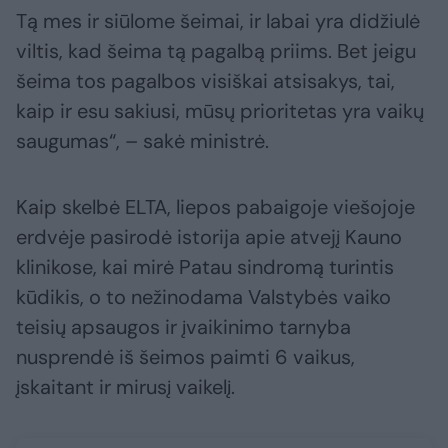
Tą mes ir siūlome šeimai, ir labai yra didžiulė
viltis, kad šeima tą pagalbą priims. Bet jeigu
šeima tos pagalbos visiškai atsisakys, tai,
kaip ir esu sakiusi, mūsų prioritetas yra vaikų
saugumas“, – sakė ministrė.
Kaip skelbė ELTA, liepos pabaigoje viešojoje
erdvėje pasirodė istorija apie atvejį Kauno
klinikose, kai mirė Patau sindromą turintis
kūdikis, o to nežinodama Valstybės vaiko
teisių apsaugos ir įvaikinimo tarnyba
nusprendė iš šeimos paimti 6 vaikus,
įskaitant ir mirusį vaikelį.