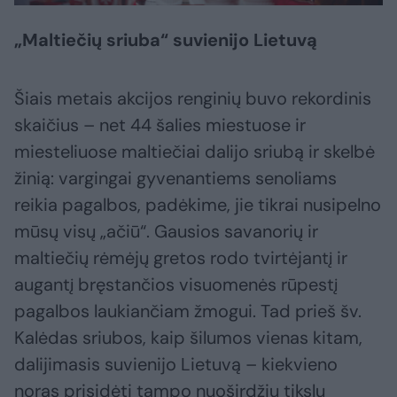
„Maltiečių sriuba“ suvienijo Lietuvą
Šiais metais akcijos renginių buvo rekordinis
skaičius – net 44 šalies miestuose ir
miesteliuose maltiečiai dalijo sriubą ir skelbė
žinią: vargingai gyvenantiems senoliams
reikia pagalbos, padėkime, jie tikrai nusipelno
mūsų visų „ačiū“. Gausios savanorių ir
maltiečių rėmėjų gretos rodo tvirtėjantį ir
augantį bręstančios visuomenės rūpestį
pagalbos laukiančiam žmogui. Tad prieš šv.
Kalėdas sriubos, kaip šilumos vienas kitam,
dalijimasis suvienijo Lietuvą – kiekvieno
noras prisidėti tampo nuoširdžiu tikslu