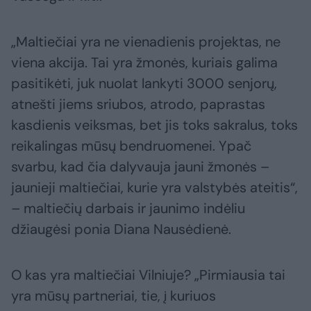
„Maltiečiai yra ne vienadienis projektas, ne
viena akcija. Tai yra žmonės, kuriais galima
pasitikėti, juk nuolat lankyti 3000 senjorų,
atnešti jiems sriubos, atrodo, paprastas
kasdienis veiksmas, bet jis toks sakralus, toks
reikalingas mūsų bendruomenei. Ypač
svarbu, kad čia dalyvauja jauni žmonės –
jaunieji maltiečiai, kurie yra valstybės ateitis“,
– maltiečių darbais ir jaunimo indėliu
džiaugėsi ponia Diana Nausėdienė.
O kas yra maltiečiai Vilniuje? „Pirmiausia tai
yra mūsų partneriai, tie, į kuriuos