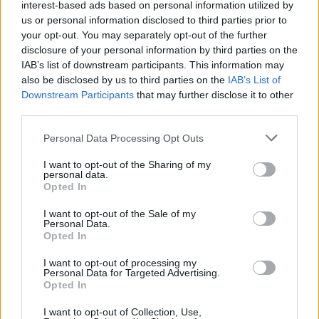
interest-based ads based on personal information utilized by
Komentuoti po šiuo straipsniu
us or personal information disclosed to third parties prior to
your opt-out. You may separately opt-out of the further
Komentuoti gali tik Lrytas registruoti vartotojai.
disclosure of your personal information by third parties on the
IAB’s list of downstream participants. This information may
Prisijunkite prie registruotų vartotojų
also be disclosed by us to third parties on the
IAB’s List of
bendruomenės ir bendraukite komentaruose!
Downstream Participants
that may further disclose it to other
third parties.
Rodyti komentarus
Personal Data Processing Opt Outs
I want to opt-out of the Sharing of my
Prisijungti komentatoriams
personal data.
Opted In
I want to opt-out of the Sale of my
Personal Data.
Opted In
I want to opt-out of processing my
Personal Data for Targeted Advertising.
Opted In
I want to opt-out of Collection, Use,