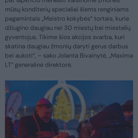
pat lapkričio mėnesio vaišinome žmones
mūsų konditerių specialiai šiems renginiams
pagamintais „Meistro kokybės“ tortais, kurie
džiugino daugiau nei 30 miestų bei miestelių
gyventojus. Tikime šios akcijos svarba, kuri
skatina daugiau žmonių daryti gerus darbus
bei aukoti“, – sako Jolanta Bivainytė, „Maxima
LT“ generalinė direktorė.