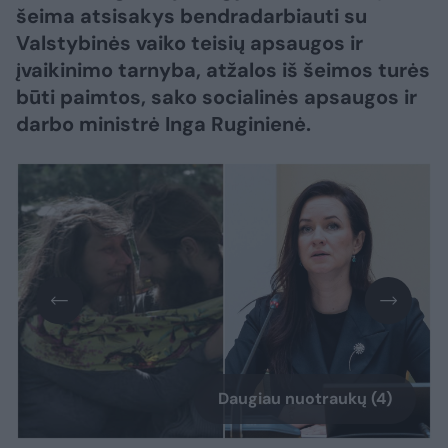
šeima atsisakys bendradarbiauti su
Valstybinės vaiko teisių apsaugos ir
įvaikinimo tarnyba, atžalos iš šeimos turės
būti paimtos, sako socialinės apsaugos ir
darbo ministrė Inga Ruginienė.
Daugiau nuotraukų (4)