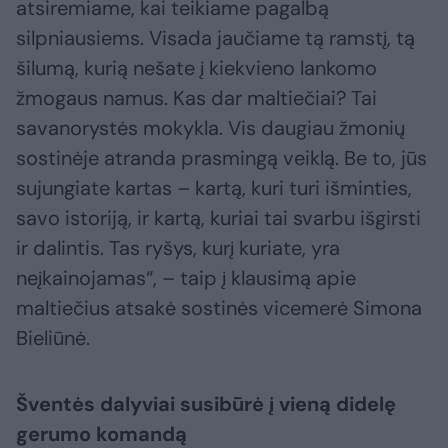
atsiremiame, kai teikiame pagalbą
silpniausiems. Visada jaučiame tą ramstį, tą
šilumą, kurią nešate į kiekvieno lankomo
žmogaus namus. Kas dar maltiečiai? Tai
savanorystės mokykla. Vis daugiau žmonių
sostinėje atranda prasmingą veiklą. Be to, jūs
sujungiate kartas – kartą, kuri turi išminties,
savo istoriją, ir kartą, kuriai tai svarbu išgirsti
ir dalintis. Tas ryšys, kurį kuriate, yra
neįkainojamas“, – taip į klausimą apie
maltiečius atsakė sostinės vicemerė Simona
Bieliūnė.
Šventės dalyviai susibūrė į vieną didelę
gerumo komandą