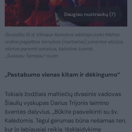
Daugiau nuotraukų (7)
Gruodžio 18 d. Vilniaus Katedros aikštėje įvyko Maltos
ordino pagalbos tarnybos (maltiečiai) paramos akcijos,
skirtos paremti senelius, kalėdinė šventė.
„Šviesiau Tamsiau“ nuotr.
„Pastabumo vienas kitam ir dėkingumo“
Tokiais žodžiais maltiečių dvasinis vadovas
Šiaulių vyskupas Darius Trijonis laimino
šventės dalyvius. „Būkite pasveikinti su šv.
Kalėdomis. Tegul gerumas būna nešamas ten,
kur jo labiausiai reikia. Išsklaidykime