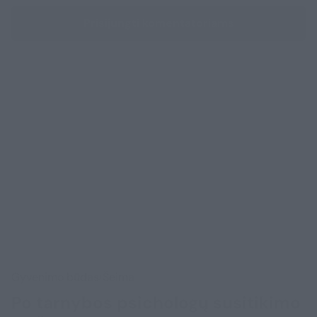
Prisijungti komentatoriams
Gyvenimo būdas
Šeima
Po tarnybos psichologų susitikimo