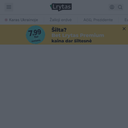
Karas Ukrainoje
Žalioji erdvė
Ačiū, Prezidente
E