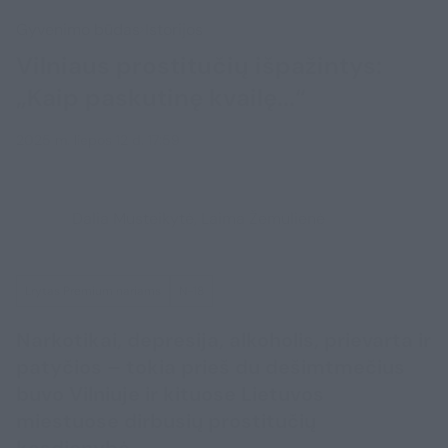
Gyvenimo būdas
Istorijos
Vilniaus prostitučių išpažintys:
„Kaip paskutinę kvailę...“
2025 m. liepos 12 d. 17:59
Dalia Musteikytė, Laima Žemulienė
Lrytas Premium nariams
N-18
Narkotikai, depresija, alkoholis, prievarta ir
patyčios – tokia prieš du dešimtmečius
buvo Vilniuje ir kituose Lietuvos
miestuose dirbusių prostitučių