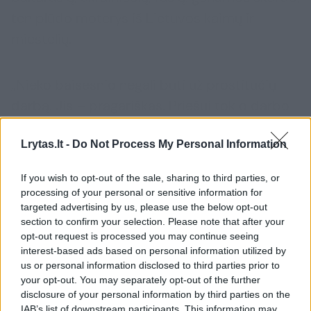
ten plūdo moterys iš Lietuvos kaimų ir
miestelių.
„Nieko baisesnio negali būti už prostitučių
darbą. Jis – pragariškas. Priešui tokio darbo
nelinkėčiau. Geriau jau plauti tualetus. Dirbu
Lrytas.lt -
Do Not Process My Personal Information
prostitute, nes neturiu iš ko gyventi“, –
kalbėjo vienoje Vilniaus prostitučių firmų
If you wish to opt-out of the sale, sharing to third parties, or
dirbusi Vitalija.
processing of your personal or sensitive information for
targeted advertising by us, please use the below opt-out
section to confirm your selection. Please note that after your
Prie Vilniaus autobusų stoties klientų
opt-out request is processed you may continue seeing
interest-based ads based on personal information utilized by
ieškojusi Agnė rankinėje visada nešiojosi
Ši medžiaga yra skirta vyresniems nei 18 metų
us or personal information disclosed to third parties prior to
skaitytojams.
apsaugos priemonių – prezervatyvų ir peilį,
your opt-out. You may separately opt-out of the further
Ar jums jau yra 18 metų?
kuri buvo pasirengusi mikliai išsitraukti
disclosure of your personal information by third parties on the
IAB’s list of downstream participants. This information may