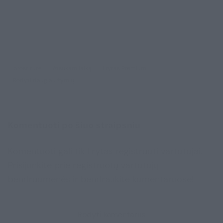
repellendus, ad saepe architecto
repudiandae corrupti sit non error illum
consequuntur adipisci dignissimos maxime.
prostitutė
Atsukam laiką
Lrytas Premium
Rodyti daugiau žymių
Komentuoti po šiuo straipsniu
Komentuoti gali tik Lrytas registruoti vartotojai.
Prisijunkite prie registruotų vartotojų
bendruomenės ir bendraukite komentaruose!
Rodyti komentarus