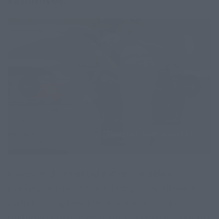
kasdienybė.
Daugiau nuotraukų (2)
Lietuvos didmiesčių gatvėse ir sekso
paslaugas teikiančiose nelegaliose firmose
tada nedaug buvo likusių užsieniečių –
baltarusių, ukrainiečių, rusių: genamos skurdo,