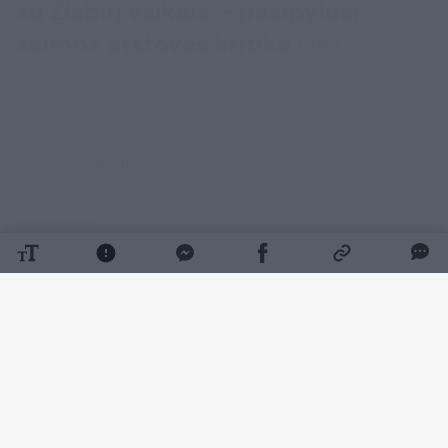
su Žlabių vaikais – pasipylusi
šeimos atstovės kritika
(16)
2026 m. rugpjūčio 7 d. 12:14
Lrytas.lt
Papildyta
Valstybinės vaiko teisių apsaugos ir
įvaikinimo tarnybos (VVTAĮT) atstovams
penktadienį pavyko susitikti su Žlabių
šeimos vaikais, tačiau netrukus po
tarnybos komentarų pasirodė ir šeimos
atstovės kritika.