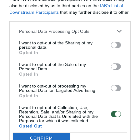
pakliuvusi į ekstremalią situaciją.
also be disclosed by us to third parties on the
IAB’s List of
Downstream Participants
that may further disclose it to other
third parties.
Lietuvos AIDS centro duomenimis, vien
Taip
Ne
Personal Data Processing Opt Outs
Vilniuje panašiai gyveno 2–3 tūkstančiai
moterų. Tačiau tas skaičius galėjo būti ir
I want to opt-out of the Sharing of my
personal data.
didesnis.
Opted In
I want to opt-out of the Sale of my
Personal Data.
Žemiausiai prostitučių kategorijai
Opted In
priklausė dirbusios gatvėse.
I want to opt-out of processing my
Personal Data for Targeted Advertising.
Opted In
I want to opt-out of Collection, Use,
Retention, Sale, and/or Sharing of my
Norite skaityti toliau?
Personal Data that Is Unrelated with the
Purposes for which it was collected.
Opted Out
Prisijunkite prie mūsų bendruomenės ir tapkite
CONFIRM