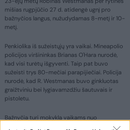
23-ejų metų Robinas Westmanas per rytines
mišias rugpjūčio 27 d. atidengė ugnį pro
bažnyčios langus, nužudydamas 8-metį ir 10-
metį.
Penkiolika iš sužeistųjų yra vaikai. Mineapolio
policijos viršininkas Brianas O'Hara nurodė,
kad visi turėtų išgyventi. Taip pat buvo
sužeisti trys 80-mečiai parapijiečiai. Policija
nurodė, kad R. Westmanas buvo ginkluotas
graižtviniu bei lygiavamzdžiu šautuvais ir
pistoletu.
Bažnyčia turi mokyklą vaikams nuo
ikimokyklinio amžiaus iki aštuntos klasės,