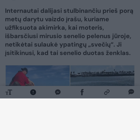
Internautai dalijasi stulbinančiu prieš porą
metų darytu vaizdo įrašu, kuriame
užfiksuota akimirka, kai moteris,
išbarsčiusi mirusio senelio pelenus jūroje,
netikėtai sulaukė ypatingų „svečių“. Ji
įsitikinusi, kad tai senelio duotas ženklas.
Daugiau nuotraukų (3)