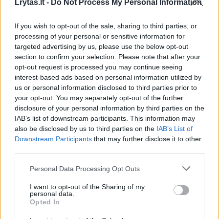
Lrytas.lt -
Do Not Process My Personal Information
kurią lankė Sophia ir jos jaunesnysis brolis.
Sophia per išpuolį buvo sunkiai sužeista.
If you wish to opt-out of the sale, sharing to third parties, or
processing of your personal or sensitive information for
targeted advertising by us, please use the below opt-out
section to confirm your selection. Please note that after your
Susiję straipsniai
opt-out request is processed you may continue seeing
interest-based ads based on personal information utilized by
us or personal information disclosed to third parties prior to
your opt-out. You may separately opt-out of the further
disclosure of your personal information by third parties on the
IAB’s list of downstream participants. This information may
also be disclosed by us to third parties on the
IAB’s List of
Downstream Participants
that may further disclose it to other
third parties.
Personal Data Processing Opt Outs
Prieš skubią operaciją
Ginkluot
I want to opt-out of the Sharing of my
personal data.
trylikos metų šaudynių auka
aikštėje 
Opted In
chirurgo paprašė tik vieno
žmones