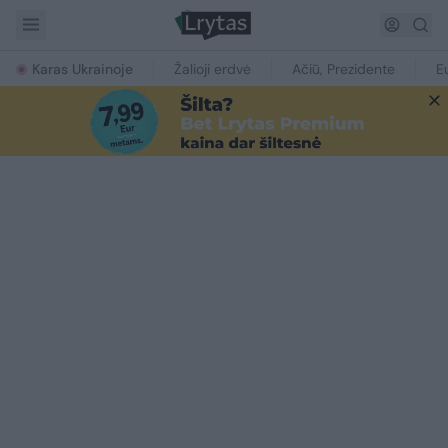
Karas Ukrainoje
Žalioji erdvė
Ačiū, Prezidente
E