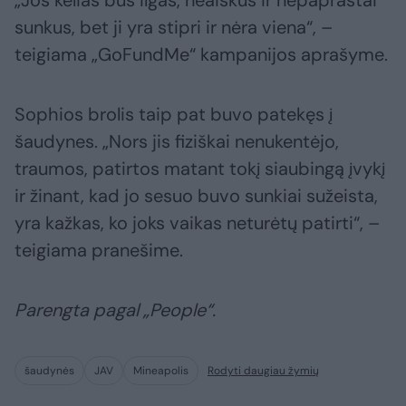
„Jos kelias bus ilgas, neaiškus ir nepaprastai
sunkus, bet ji yra stipri ir nėra viena“, –
teigiama „GoFundMe“ kampanijos aprašyme.
Sophios brolis taip pat buvo patekęs į
šaudynes. „Nors jis fiziškai nenukentėjo,
traumos, patirtos matant tokį siaubingą įvykį
ir žinant, kad jo sesuo buvo sunkiai sužeista,
yra kažkas, ko joks vaikas neturėtų patirti“, –
teigiama pranešime.
Parengta pagal „People“.
šaudynės
JAV
Mineapolis
Rodyti daugiau žymių