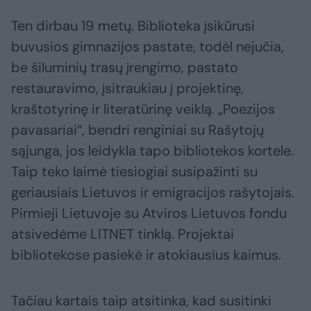
Ten dirbau 19 metų. Biblioteka įsikūrusi
buvusios gimnazijos pastate, todėl nejučia,
be šiluminių trasų įrengimo, pastato
restauravimo, įsitraukiau į projektinę,
kraštotyrinę ir literatūrinę veiklą. „Poezijos
pavasariai“, bendri renginiai su Rašytojų
sąjunga, jos leidykla tapo bibliotekos kortele.
Taip teko laimė tiesiogiai susipažinti su
geriausiais Lietuvos ir emigracijos rašytojais.
Pirmieji Lietuvoje su Atviros Lietuvos fondu
atsivedėme LITNET tinklą. Projektai
bibliotekose pasiekė ir atokiausius kaimus.
Tačiau kartais taip atsitinka, kad susitinki