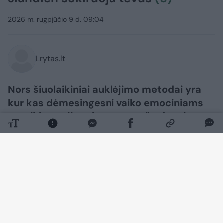
2026 m. rugpjūčio 9 d. 09:04
Lrytas.lt
Nors šiuolaikiniai auklėjimo metodai yra
kur kas dėmesingesni vaiko emociniams
poreikiams, jie taip pat atneša daugiau
streso ir baimių patiems tėvams.