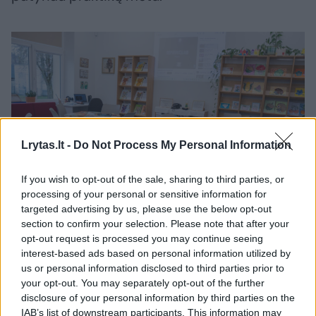
Lrytas.lt -
Do Not Process My Personal Information
If you wish to opt-out of the sale, sharing to third parties, or
processing of your personal or sensitive information for
Daugiau nuotraukų (3)
targeted advertising by us, please use the below opt-out
section to confirm your selection. Please note that after your
opt-out request is processed you may continue seeing
„Bibliotekininkas – tai tiltas nuo knygos iki žmogaus“, –
interest-based ads based on personal information utilized by
sako A. Matažinskienė.
us or personal information disclosed to third parties prior to
Alytaus miesto savivaldybės nuotr.
your opt-out. You may separately opt-out of the further
disclosure of your personal information by third parties on the
IAB’s list of downstream participants. This information may