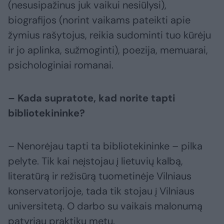
(nesusipažinus juk vaikui nesiūlysi),
biografijos (norint vaikams pateikti apie
žymius rašytojus, reikia sudominti tuo kūrėju
ir jo aplinka, sužmoginti), poezija, memuarai,
psichologiniai romanai.
– Kada supratote, kad norite tapti
bibliotekininke?
– Nenorėjau tapti ta bibliotekininke – pilka
pelyte. Tik kai neįstojau į lietuvių kalbą,
literatūrą ir režisūrą tuometinėje Vilniaus
konservatorijoje, tada tik stojau į Vilniaus
universitetą. O darbo su vaikais malonumą
patyriau praktikų metu.