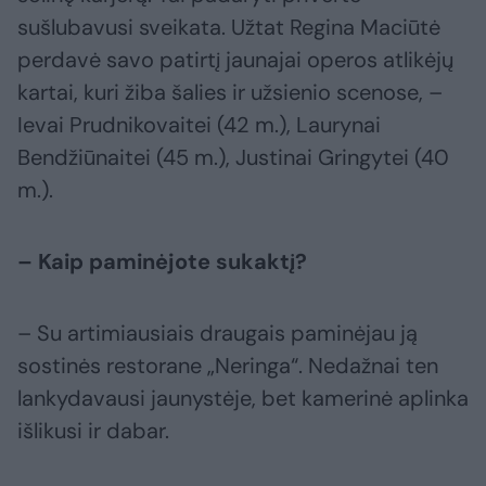
sušlubavusi sveikata. Užtat Regina Maciūtė
perdavė savo patirtį jaunajai operos atlikėjų
kartai, kuri žiba šalies ir užsienio scenose, –
Ievai Prudnikovaitei (42 m.), Laurynai
Bendžiūnaitei (45 m.), Justinai Gringytei (40
m.).
– Kaip paminėjote sukaktį?
– Su artimiausiais draugais paminėjau ją
sostinės restorane „Neringa“. Nedažnai ten
lankydavausi jaunystėje, bet kamerinė aplinka
išlikusi ir dabar.