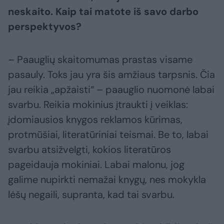
neskaito. Kaip tai matote iš savo darbo
perspektyvos?
– Paauglių skaitomumas prastas visame
pasauly. Toks jau yra šis amžiaus tarpsnis. Čia
jau reikia „apžaisti“ – paauglio nuomonė labai
svarbu. Reikia mokinius įtraukti į veiklas:
įdomiausios knygos reklamos kūrimas,
protmūšiai, literatūriniai teismai. Be to, labai
svarbu atsižvelgti, kokios literatūros
pageidauja mokiniai. Labai malonu, jog
galime nupirkti nemažai knygų, nes mokykla
lėšų negaili, supranta, kad tai svarbu.