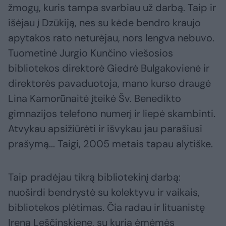
žmogų, kuris tampa svarbiau už darbą. Taip ir
išėjau į Dzūkiją, nes su kėde bendro kraujo
apytakos rato neturėjau, nors lengva nebuvo.
Tuometinė Jurgio Kunčino viešosios
bibliotekos direktorė Giedrė Bulgakovienė ir
direktorės pavaduotoja, mano kurso draugė
Lina Kamorūnaitė įteikė Šv. Benedikto
gimnazijos telefono numerį ir liepė skambinti.
Atvykau apsižiūrėti ir išvykau jau parašiusi
prašymą... Taigi, 2005 metais tapau alytiške.
Taip pradėjau tikrą bibliotekinį darbą:
nuoširdi bendrystė su kolektyvu ir vaikais,
bibliotekos plėtimas. Čia radau ir lituanistę
Ireną Leščinskienę, su kuria ėmėmės