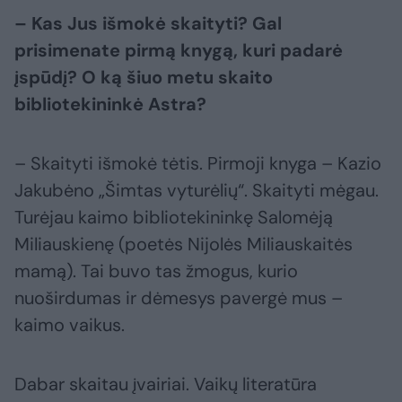
– Kas Jus išmokė skaityti? Gal
prisimenate pirmą knygą, kuri padarė
įspūdį? O ką šiuo metu skaito
bibliotekininkė Astra?
– Skaityti išmokė tėtis. Pirmoji knyga – Kazio
Jakubėno „Šimtas vyturėlių“. Skaityti mėgau.
Turėjau kaimo bibliotekininkę Salomėją
Miliauskienę (poetės Nijolės Miliauskaitės
mamą). Tai buvo tas žmogus, kurio
nuoširdumas ir dėmesys pavergė mus –
kaimo vaikus.
Dabar skaitau įvairiai. Vaikų literatūra