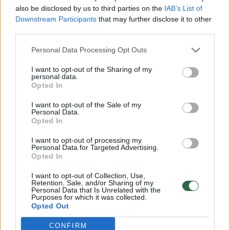
– Ką Jums davė studijos ir pirmoji
also be disclosed by us to third parties on the
IAB’s List of
Downstream Participants
that may further disclose it to other
profesinė patirtis?
third parties.
Personal Data Processing Opt Outs
– Lietuvių literatūrą, vaikų literatūrą dėstė
I want to opt-out of the Sharing of my
nuostabūs pedagogai. Ten perskaityti reikėjo
personal data.
viską, nes kitaip neišsisuksi.
Opted In
I want to opt-out of the Sale of my
Personal Data.
– O kaip atsidūrėte Alytaus Dzūkijos
Opted In
mokyklos bibliotekoje? Kiek metų čia
I want to opt-out of processing my
Personal Data for Targeted Advertising.
dirbate?
Opted In
I want to opt-out of Collection, Use,
Retention, Sale, and/or Sharing of my
– Papensininkavusi kokį mėnesį, taip ir
Personal Data that Is Unrelated with the
Purposes for which it was collected.
neatradau savęs, todėl ir nuėjau į Dzūkijos
Opted Out
mokyklą, kur maloniai buvau priimta. Jau
CONFIRM