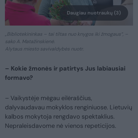
Daugiau nuotraukų (3)
„Bibliotekininkas – tai tiltas nuo knygos iki žmogaus“, –
sako A. Matažinskienė.
Alytaus miesto savivaldybės nuotr.
– Kokie žmonės ir patirtys Jus labiausiai
formavo?
– Vaikystėje mėgau eilėraščius,
dalyvaudavau mokyklos renginiuose. Lietuvių
kalbos mokytoja rengdavo spektaklius.
Nepraleisdavome nė vienos repeticijos.