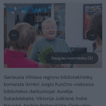
Daugiau nuotraukų (3)
Geriausia Vilniaus regiono bibliotekininkų
komanda išrinkti Jurgio Kunčino viešosios
bibliotekos darbuotojai: Aurelija
Sukadelskaitė, Viktorija Juškienė, Indrė
Navickė, Andrija Petkevičiūtė, Gedvydas