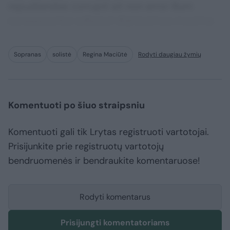
repudiandae corrupti sit non error illum
consequuntur adipisci dignissimos maxime.
Sopranas
solistė
Regina Maciūtė
Rodyti daugiau žymių
Komentuoti po šiuo straipsniu
Komentuoti gali tik Lrytas registruoti vartotojai.
Prisijunkite prie registruotų vartotojų
bendruomenės ir bendraukite komentaruose!
Rodyti komentarus
Prisijungti komentatoriams