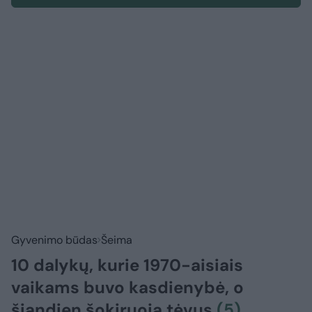
Gyvenimo būdas
Šeima
10 dalykų, kurie 1970-aisiais
vaikams buvo kasdienybė, o
šiandien šokiruoja tėvus
(5)