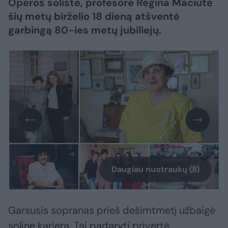
Operos solistė, profesorė Regina Maciūtė
šių metų birželio 18 dieną atšventė
garbingą 80-ies metų jubiliejų.
Daugiau nuotraukų (8)
Garsusis sopranas prieš dešimtmetį užbaigė
solinę karjerą. Tai padaryti privertė