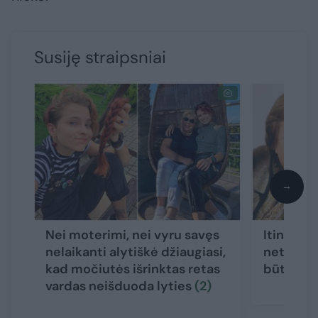
Susiję straipsniai
→
Nei moterimi, nei vyru savęs
Itin retą
nelaikanti alytiškė džiaugiasi,
net galvoj
kad močiutės išrinktas retas
būti pas
vardas neišduoda lyties
(2)