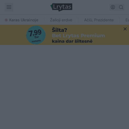
Karas Ukrainoje
Žalioji erdvė
Ačiū, Prezidente
E