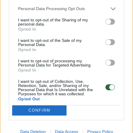
Personal Data Processing Opt Outs
policininkė
išprievartavimas
Lenkija
Rodyti daugiau žymių
I want to opt-out of the Sharing of my
personal data.
Opted In
Komentuoti po šiuo straipsniu
I want to opt-out of the Sale of my
Personal Data.
Opted In
Komentuoti gali tik Lrytas registruoti vartotojai.
I want to opt-out of processing my
Prisijunkite prie registruotų vartotojų
Personal Data for Targeted Advertising.
Opted In
bendruomenės ir bendraukite komentaruose!
I want to opt-out of Collection, Use,
Retention, Sale, and/or Sharing of my
Personal Data that Is Unrelated with the
Rodyti komentarus
Purposes for which it was collected.
Opted Out
Prisijungti komentatoriams
CONFIRM
Data Deletion
Data Access
Privacy Policy