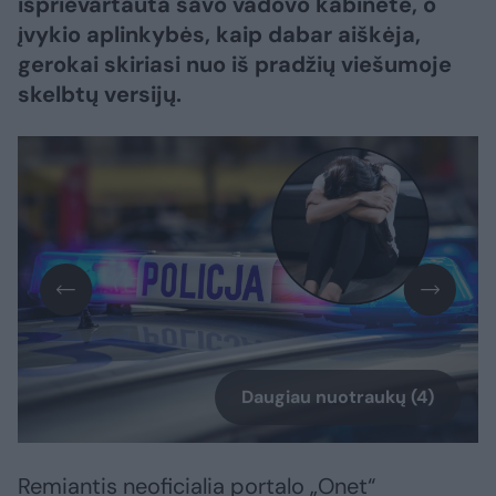
išprievartauta savo vadovo kabinete, o
įvykio aplinkybės, kaip dabar aiškėja,
gerokai skiriasi nuo iš pradžių viešumoje
skelbtų versijų.
Daugiau nuotraukų (4)
Remiantis neoficialia portalo „Onet“