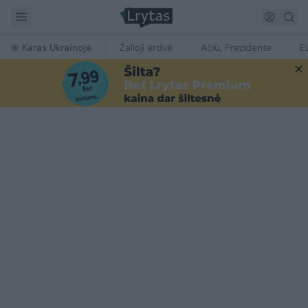
Karas Ukrainoje
Žalioji erdvė
Ačiū, Prezidente
E