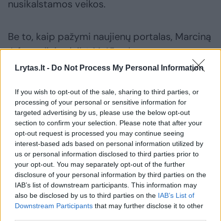
nusikalstamos veikos.
Be to, kaip pažymi naujienų portalas, Marciną
J. formaliai sulaikė 14.45 val.
Lrytas.lt -
Do Not Process My Personal Information
„Prokuratūra jam pateikė kaltinimus pagal
If you wish to opt-out of the sale, sharing to third parties, or
Baudžiamojo kodekso 197 straipsnio 1 ir 2
processing of your personal or sensitive information for
dalis, už kurias gresia nuo 2 iki 15 metų laisvės
targeted advertising by us, please use the below opt-out
section to confirm your selection. Please note that after your
atėmimo.
opt-out request is processed you may continue seeing
interest-based ads based on personal information utilized by
us or personal information disclosed to third parties prior to
Bylą perėmė Varšuvos apygardos
your opt-out. You may separately opt-out of the further
prokuratūra, kuri apklausia liudytojus,
disclosure of your personal information by third parties on the
IAB’s list of downstream participants. This information may
analizuoja bylos medžiagą ir remiasi paskirtų
also be disclosed by us to third parties on the
IAB’s List of
ekspertų išvadomis“, – skelbiama pranešime.
Downstream Participants
that may further disclose it to other
third parties.