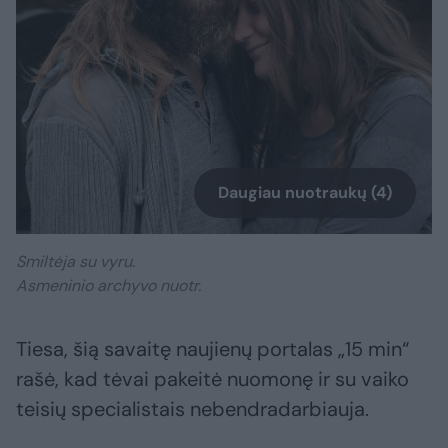
Daugiau nuotraukų (4)
Smiltėja su vyru.
Asmeninio archyvo nuotr.
Tiesa, šią savaitę naujienų portalas „15 min“
rašė, kad tėvai pakeitė nuomonę ir su vaiko
teisių specialistais nebendradarbiauja.