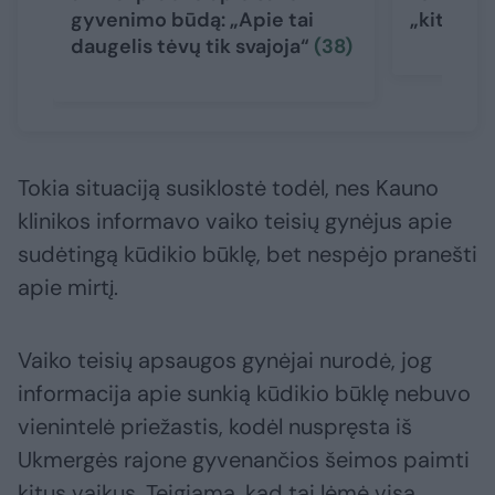
gyvenimo būdą: „Apie tai
„kitokį“
daugelis tėvų tik svajoja“
(38)
Tokia situaciją susiklostė todėl, nes Kauno
klinikos informavo vaiko teisių gynėjus apie
sudėtingą kūdikio būklę, bet nespėjo pranešti
apie mirtį.
Vaiko teisių apsaugos gynėjai nurodė, jog
informacija apie sunkią kūdikio būklę nebuvo
vienintelė priežastis, kodėl nuspręsta iš
Ukmergės rajone gyvenančios šeimos paimti
kitus vaikus. Teigiama, kad tai lėmė visa