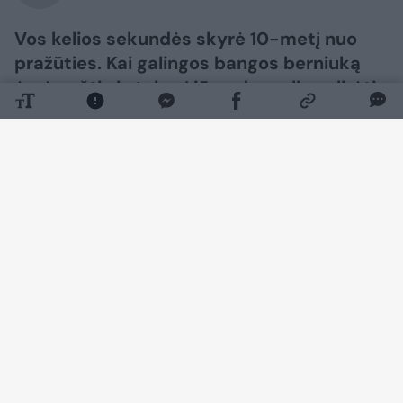
Vos kelios sekundės skyrė 10-metį nuo
pražūties. Kai galingos bangos berniuką
ėmė nešti vis tolyn į jūrą, daugelis gelbėti
nebedrįso.
Daugiau nuotraukų (5)