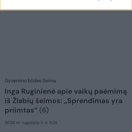
Gyvenimo būdas
Šeima
Inga Ruginienė apie vaikų paėmimą
iš Žlabių šeimos: „Sprendimas yra
priimtas“
(6)
2026 m. rugpjūčio 5 d. 11:26