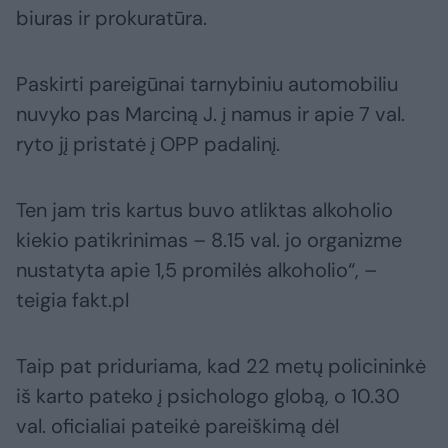
biuras ir prokuratūra.
Paskirti pareigūnai tarnybiniu automobiliu
nuvyko pas Marciną J. į namus ir apie 7 val.
ryto jį pristatė į OPP padalinį.
Ten jam tris kartus buvo atliktas alkoholio
kiekio patikrinimas – 8.15 val. jo organizme
nustatyta apie 1,5 promilės alkoholio“, –
teigia fakt.pl
Taip pat priduriama, kad 22 metų policininkė
iš karto pateko į psichologo globą, o 10.30
val. oficialiai pateikė pareiškimą dėl