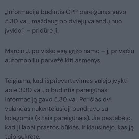
„Informaciją budintis OPP pareigūnas gavo
5.30 val., maždaug po dviejų valandų nuo
įvykio“, – pridūrė ji.
Marcin J. po visko esą grįžo namo – jį privačiu
automobiliu parvežė kiti asmenys.
Teigiama, kad išprievartavimas galėjo įvykti
apie 3.30 val., o budintis pareigūnas
informaciją gavo 5.30 val. Per šias dvi
valandas nukentėjusioji bendravo su
kolegomis (kitais pareigūnais). Jie pastebėjo,
kad ji labai prastos būklės, ir klausinėjo, kas ją
taip sukrėtė.