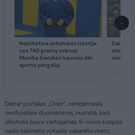
→
Neįtikėtina ankstukės istorija:
Daininin
vos 740 gramų svėrusi
atsivėrė:
Monika šiandien kaunasi dėl
niekada 
sporto pergalių
Dabar portalas „Onet“, remdamasis
neoficialiais duomenimis, nustatė, kad
alkoholis buvo vartojamas 9-osios kuopos
vado kabinete vykusio vakarėlio metu.