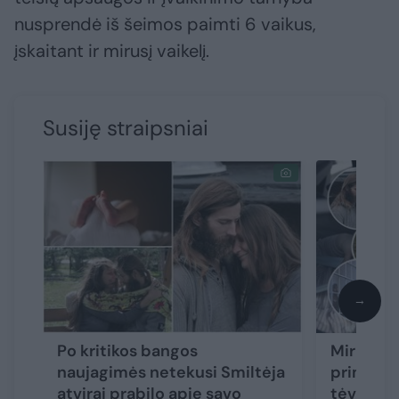
nusprendė iš šeimos paimti 6 vaikus,
įskaitant ir mirusį vaikelį.
Susiję straipsniai
→
Po kritikos bangos
Mirusio 
naujagimės netekusi Smiltėja
priminė i
atvirai prabilo apie savo
tėvų isto