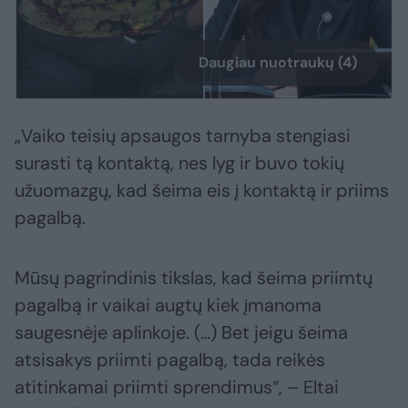
Daugiau nuotraukų (4)
„Vaiko teisių apsaugos tarnyba stengiasi
surasti tą kontaktą, nes lyg ir buvo tokių
užuomazgų, kad šeima eis į kontaktą ir priims
pagalbą.
Mūsų pagrindinis tikslas, kad šeima priimtų
pagalbą ir vaikai augtų kiek įmanoma
saugesnėje aplinkoje. (…) Bet jeigu šeima
atsisakys priimti pagalbą, tada reikės
atitinkamai priimti sprendimus“, – Eltai