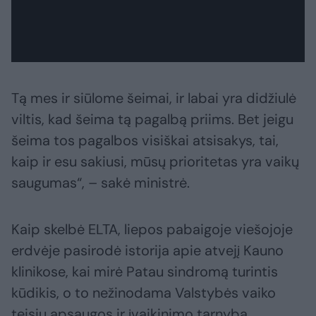
Tą mes ir siūlome šeimai, ir labai yra didžiulė
viltis, kad šeima tą pagalbą priims. Bet jeigu
šeima tos pagalbos visiškai atsisakys, tai,
kaip ir esu sakiusi, mūsų prioritetas yra vaikų
saugumas“, – sakė ministrė.
Kaip skelbė ELTA, liepos pabaigoje viešojoje
erdvėje pasirodė istorija apie atvejį Kauno
klinikose, kai mirė Patau sindromą turintis
kūdikis, o to nežinodama Valstybės vaiko
teisių apsaugos ir įvaikinimo tarnyba