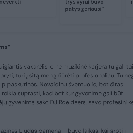
neverkti
trys vyrai buvo
patys geriausi“
ems“
aigiantis vakarėlis, o ne muzikinė karjera tu gali ta
ryti, turi į šitą meną žiūrėti profesionaliau. Tu neg
ip paskutinės. Nevaidinu šventuolio, bet šitas
 reikia suprasti, kad bet kur gyvenime gali būti
džėjų gyvenimą sako DJ Roe deers, savo profesinį ke
pažinęs Liudas pamena – buvo laikas, kai groti į