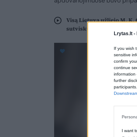
apdovanojimuose buvo pripaži
Visą Lietuvą užliejo M. K.
sutviskusi trispalvė
Lrytas.lt -
If you wish 
sensitive in
confirm you
continue se
information 
further disc
participants
Downstream 
Persona
I want t