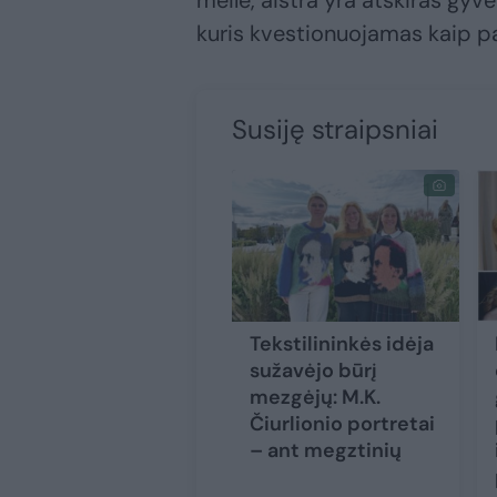
meilė, aistra yra atskiras gy
kuris kvestionuojamas kaip pa
Susiję straipsniai
Tekstilininkės idėja
sužavėjo būrį
mezgėjų: M.K.
Čiurlionio portretai
– ant megztinių