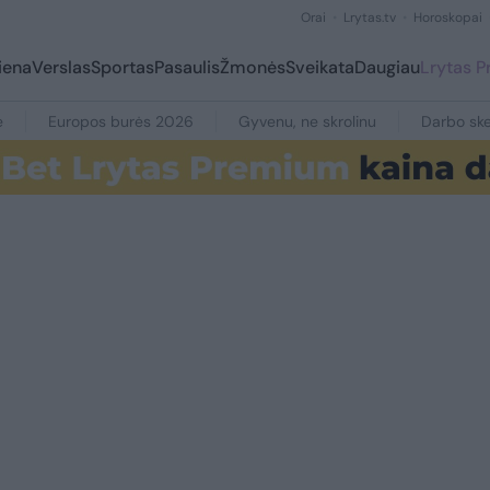
Orai
Lrytas.tv
Horoskopai
iena
Verslas
Sportas
Pasaulis
Žmonės
Sveikata
Daugiau
Lrytas 
e
Europos burės 2026
Gyvenu, ne skrolinu
Darbo ske