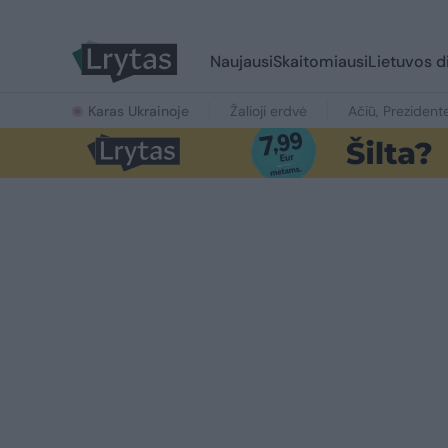
Naujausi
Skaitomiausi
Lietuvos d
Karas Ukrainoje
Žalioji erdvė
Ačiū, Prezident