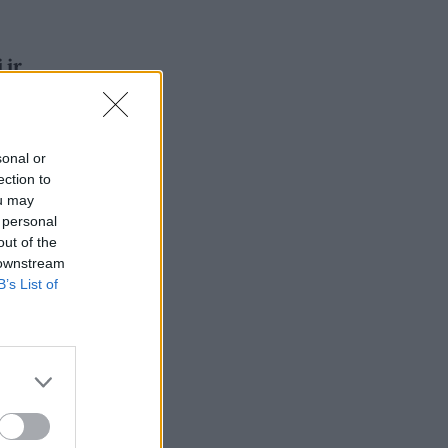
 ir
sonal or
ection to
ou may
 personal
out of the
 downstream
B’s List of