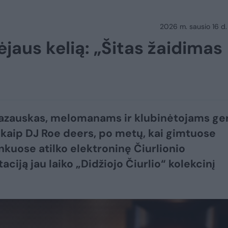
2026 m. sausio 16 d.
jaus kelią: „Šitas žaidimas
azauskas, melomanams ir klubinėtojams ger
kaip DJ Roe deers, po metų, kai gimtuose
nkuose atilko elektroninę Čiurlionio
aciją jau laiko „Didžiojo Čiurlio“ kolekcinį