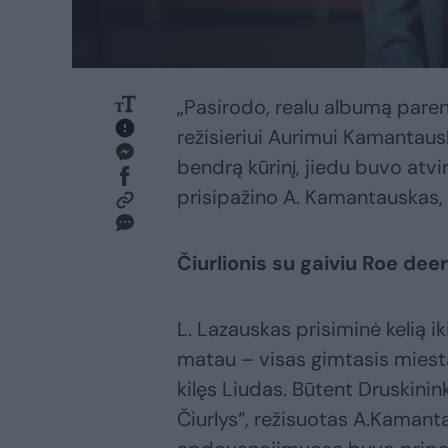
„Pasirodo, realu albumą paren
režisieriui Aurimui Kamantau
bendrą kūrinį, jiedu buvo atvi
prisipažino A. Kamantauskas,
Čiurlionis su gaiviu Roe dee
L. Lazauskas prisiminė kelią iki
matau – visas gimtasis miesta
kilęs Liudas. Būtent Druskinin
Čiurlys“, režisuotas A.Kamant