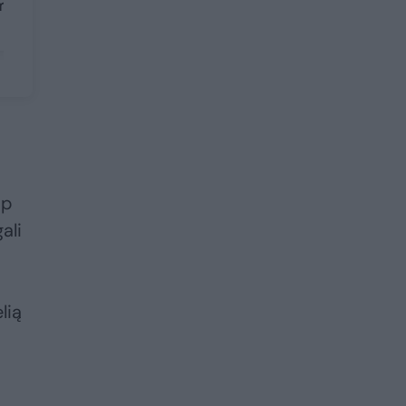
mūza“
ip
ali
lią