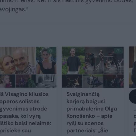
venimo menas. Net ir šis naktinis gyvenimo būdas,
vojingas.“
Iš Visagino kilusios
Svaiginančią
operos solistės
karjerą baigusi
Š
gyvenimas atrodė
primabalerina Olga
pasaka, kol vyrą
Konošenko – apie
ištiko baisi nelaimė:
ryšį su scenos
prisiekė sau
partneriais: „Šie