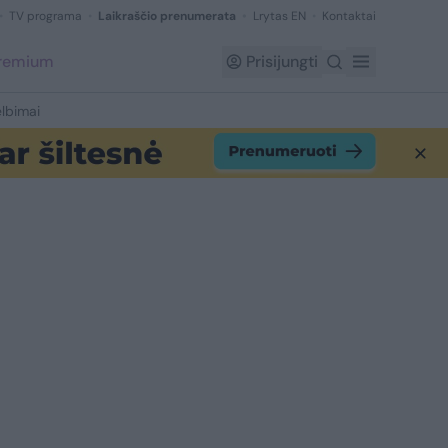
TV programa
Laikraščio prenumerata
Lrytas EN
Kontaktai
Premium
Prisijungti
lbimai