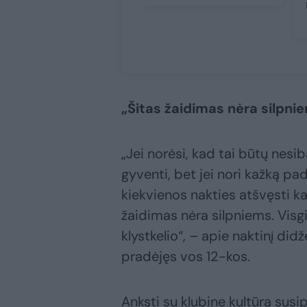
„Šitas žaidimas nėra silpni
„Jei norėsi, kad tai būtų nesib
gyventi, bet jei nori kažką pada
kiekvienos nakties atšvęsti ka
žaidimas nėra silpniems. Visgi
klystkelio“, – apie naktinį di
pradėjęs vos 12-kos.
Anksti su klubine kultūra susi