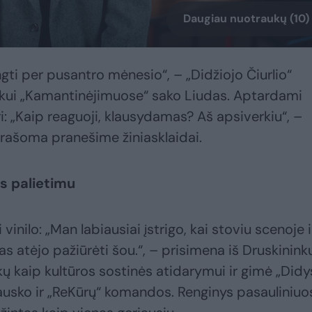
Daugiau nuotraukų (10)
gti per pusantro mėnesio“, – „Didžiojo Čiurlio“
skui „Kamantinėjimuose“ sako Liudas. Aptardami
ri: „Kaip reaguoji, klausydamas? Aš apsiverkiu“, –
 rašoma pranešime žiniasklaidai.
rs palietimu
 vinilo: „Man labiausiai įstrigo, kai stoviu scenoje i
s atėjo pažiūrėti šou.“, – prisimena iš Druskinink
kų kaip kultūros sostinės atidarymui ir gimė „Didy
ausko ir „ReKūrų“ komandos. Renginys pasauliniuo