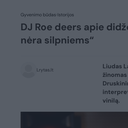
Gyvenimo būdas
Istorijos
DJ Roe deers apie didžė
nėra silpniems“
Liudas L
Lrytas.lt
žinomas 
Druskini
interpret
vinilą.