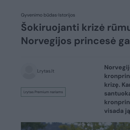
Gyvenimo būdas
Istorijos
Šokiruojanti krizė rūm
Norvegijos princesė ga
Norvegij
Lrytas.lt
kronprin
krizę. Ka
santuoka
Lrytas Premium nariams
kronprin
visada j