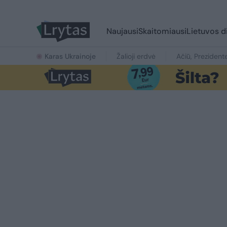
Naujausi
Skaitomiausi
Lietuvos d
Karas Ukrainoje
Žalioji erdvė
Ačiū, Prezident