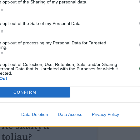
o opt-out of the Sharing of my personal data.
In
ž jos nuoširdumą ir paprastumą. Jokiu
s, bet vieną iš jų. Moterį iš paprastų
o opt-out of the Sale of my Personal Data.
se.
In
to opt-out of processing my Personal Data for Targeted
ing.
konas ištarė Mette Marit jaudinančius
In
viešpatauja šviesa.“ Ši laimė subyrėjo po
o opt-out of Collection, Use, Retention, Sale, and/or Sharing
kronprincesės ryšius su seksualiniu
ersonal Data that Is Unrelated with the Purposes for which it
lected.
Out
CONFIRM
Data Deletion
Data Access
Privacy Policy
ite skaityti
toliau?