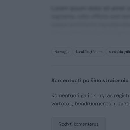
Lorem ipsum dolor sit amet co
sapiente, odio officiis sed te
saepe architecto repudiandae 
consequuntur adipisci digni
Norvegija
karališkoji šeima
santykių griū
Komentuoti po šiuo straipsniu
Komentuoti gali tik Lrytas registru
vartotojų bendruomenės ir bend
Rodyti komentarus