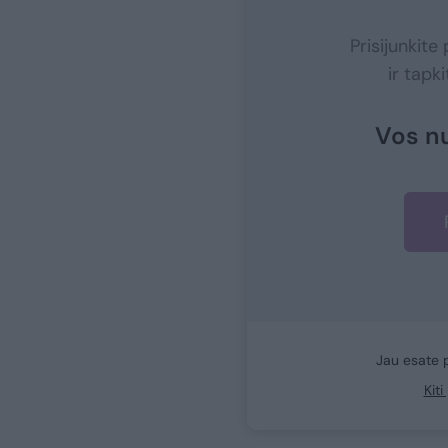
Prisijunkit
ir tapk
Vos n
Jau esate 
Kit