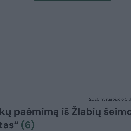
2026 m. rugpjūčio 5 d.
ikų paėmimą iš Žlabių šeimo
tas“
(6)