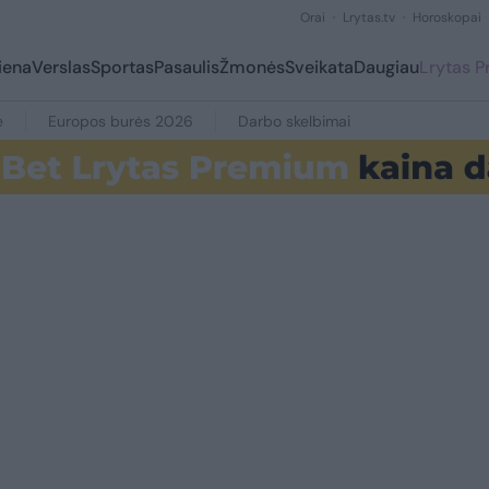
Orai
Lrytas.tv
Horoskopai
iena
Verslas
Sportas
Pasaulis
Žmonės
Sveikata
Daugiau
Lrytas 
e
Europos burės 2026
Darbo skelbimai