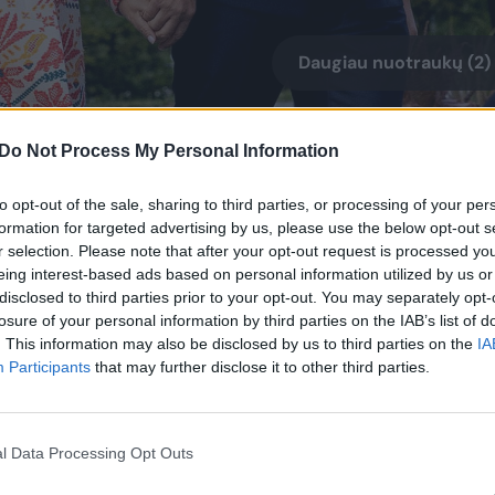
Daugiau nuotraukų (2)
 turinti kronprincesė dabar praranda dar
Do Not Process My Personal Information
esąlygiškai mylėjo?
to opt-out of the sale, sharing to third parties, or processing of your per
formation for targeted advertising by us, please use the below opt-out s
r selection. Please note that after your opt-out request is processed y
 monarchijos Europoje simbolis.
eing interest-based ads based on personal information utilized by us or
iklausanti Mette Marit 2001-aisiais
disclosed to third parties prior to your opt-out. You may separately opt-
enės numylėtinio – Norvegijos kronprinco
losure of your personal information by third parties on the IAB’s list of
. This information may also be disclosed by us to third parties on the
IA
Participants
that may further disclose it to other third parties.
 mišrią šeimą, nes į ją atsivedė sūnų iš
l Data Processing Opt Outs