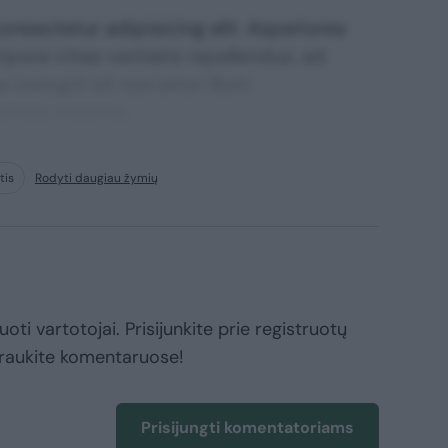
nsectetur adipisicing elit. Asperiores
mpore vitae veritatis repellendus, ad
corrupti sit non error illum
ssimos maxime.
tis
Rodyti daugiau žymių
oti vartotojai. Prisijunkite prie registruotų
raukite komentaruose!
Prisijungti komentatoriams