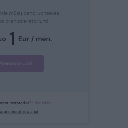
e prie mūsų bendruomenės
ite prenumeratoriumi
1
uo
Eur / mėn.
Prenumeruoti
prenumeratorius?
Prisijunkite
i prenumeratos planai