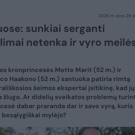
2026 m. kovo 29 d.
uose: sunkiai serganti
limai netenka ir vyro meilė
os kronprincesės Mette Marit (52 m.) ir
co Haakono (52 m.) santuoka patiria rimtą
rališkosios šeimos ekspertai įsitikinę, kad jų
 žlugo. Ar didelių sveikatos problemų turint
cesė dabar praranda dar ir savo vyrą, kuris
ą besąlygiškai mylėjo?