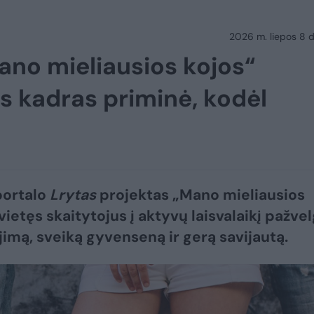
2026 m. liepos 8 d.
ano mieliausios kojos“
ės kadras priminė, kodėl
portalo
Lrytas
projektas „Mano mieliausios
vietęs skaitytojus į aktyvų laisvalaikį pažvel
jimą, sveiką gyvenseną ir gerą savijautą.