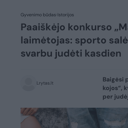
Gyvenimo būdas
Istorijos
Paaiškėjo konkurso „M
laimėtojas: sporto sal
svarbu judėti kasdien
Baigėsi 
Lrytas.lt
kojos“, k
per judė