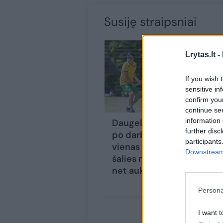
Susiję straipsniai
Lrytas.lt -
If you wish 
sensitive in
confirm you
continue se
information 
Daugelį nustebins, ką
further disc
po darbo veikia
participants
vienas žinomiausių
Downstream 
šalies medikų: laimi
net aukso medalius
Persona
I want t