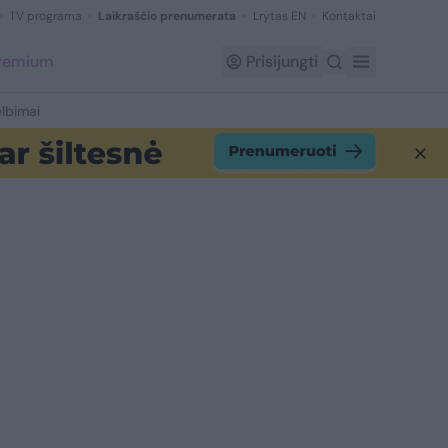
TV programa
Laikraščio prenumerata
Lrytas EN
Kontaktai
Premium
Prisijungti
lbimai