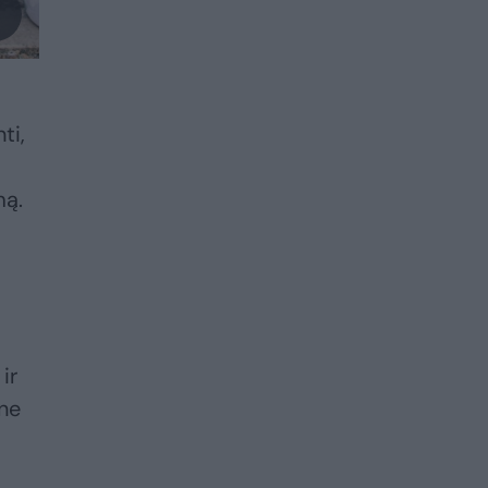
ti,
mą.
ir
 ne