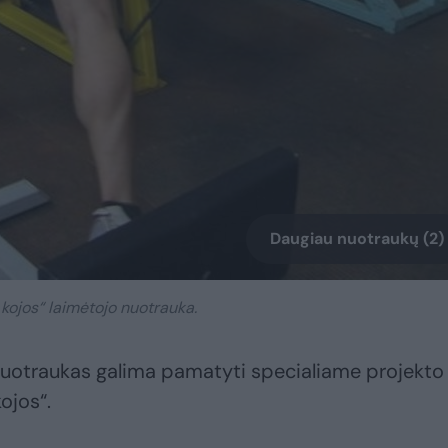
Daugiau nuotraukų (2)
 kojos“ laimėtojo nuotrauka.
 nuotraukas galima pamatyti specialiame projekto
ojos“.