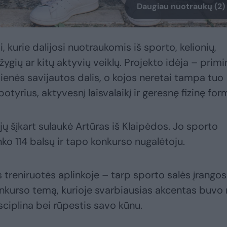
Daugiau nuotraukų (2)
 kurie dalijosi nuotraukomis iš sporto, kelionių,
žygių ar kitų aktyvių veiklų. Projekto idėja – primin
ienės savijautos dalis, o kojos neretai tampa tuo
potyrius, aktyvesnį laisvalaikį ir geresnę fizinę for
ų šįkart sulaukė Artūras iš Klaipėdos. Jo sporto
nko 114 balsų ir tapo konkurso nugalėtoju.
treniruotės aplinkoje – tarp sporto salės įrangos 
konkurso temą, kurioje svarbiausias akcentas buvo
isciplina bei rūpestis savo kūnu.