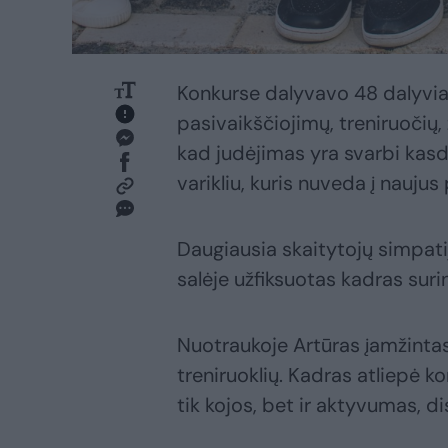
Konkurse dalyvavo 48 dalyviai,
pasivaikščiojimų, treniruočių, 
kad judėjimas yra svarbi kasd
varikliu, kuris nuveda į naujus 
Daugiausia skaitytojų simpatij
salėje užfiksuotas kadras suri
Nuotraukoje Artūras įamžintas 
treniruoklių. Kadras atliepė 
tik kojos, bet ir aktyvumas, d