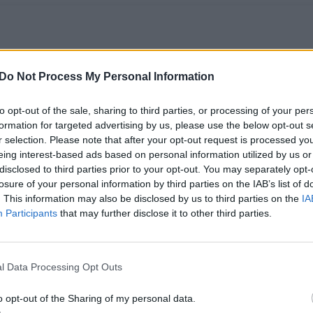
Do Not Process My Personal Information
to opt-out of the sale, sharing to third parties, or processing of your per
formation for targeted advertising by us, please use the below opt-out s
r selection. Please note that after your opt-out request is processed y
eing interest-based ads based on personal information utilized by us or
disclosed to third parties prior to your opt-out. You may separately opt-
Tautadienio
Jaunas šilutiškis
losure of your personal information by third parties on the IAB’s list of
sumanytojos Gitanos
išgelbėjo vaiko
. This information may also be disclosed by us to third parties on the
IA
Baliutavičienės vaikai
gyvybę:
Participants
that may further disclose it to other third parties.
prašo: „Mama, tik
„Didvyriškumas
nelįsk prie
neturi amžiaus“
(2)
nepažįstamų
l Data Processing Opt Outs
žmonių!“
o opt-out of the Sharing of my personal data.