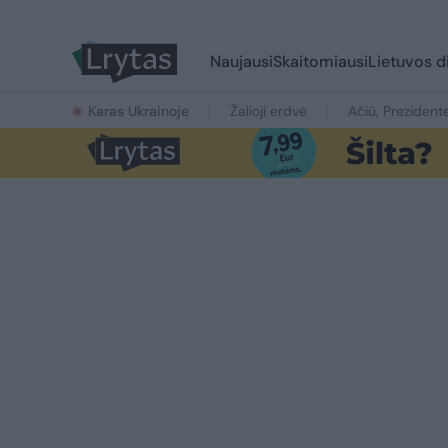
Naujausi
Skaitomiausi
Lietuvos d
Karas Ukrainoje
Žalioji erdvė
Ačiū, Prezident