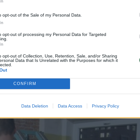
In
o opt-out of the Sale of my Personal Data.
 kad aktyvus laisvalaikis gali atrodyti labai įvairi
In
rto salėje, kitiems – pasivaikščiojimas gamtoje,
to opt-out of processing my Personal Data for Targeted
ing.
ens pramogos ar tiesiog dažnesnis judėjimas
In
atrasti sau tinkamą būdą būti aktyvesniems.
o opt-out of Collection, Use, Retention, Sale, and/or Sharing
ersonal Data that Is Unrelated with the Purposes for which it
lected.
Out
CONFIRM
Data Deletion
Data Access
Privacy Policy