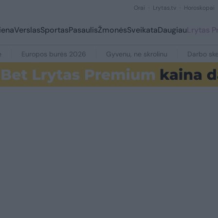
Orai
Lrytas.tv
Horoskopai
iena
Verslas
Sportas
Pasaulis
Žmonės
Sveikata
Daugiau
Lrytas 
e
Europos burės 2026
Gyvenu, ne skrolinu
Darbo ske