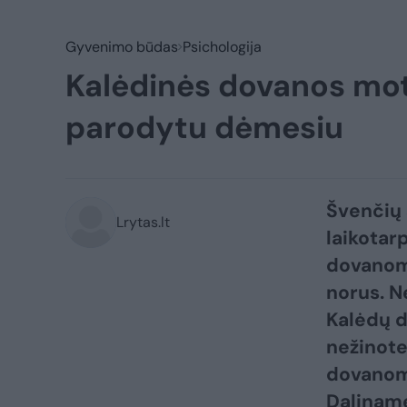
Gyvenimo būdas
Psichologija
Kalėdinės dovanos mot
parodytu dėmesiu
Švenčių 
Lrytas.lt
laikotar
dovanomi
norus. N
Kalėdų d
nežinote
dovanomi
Dalinam