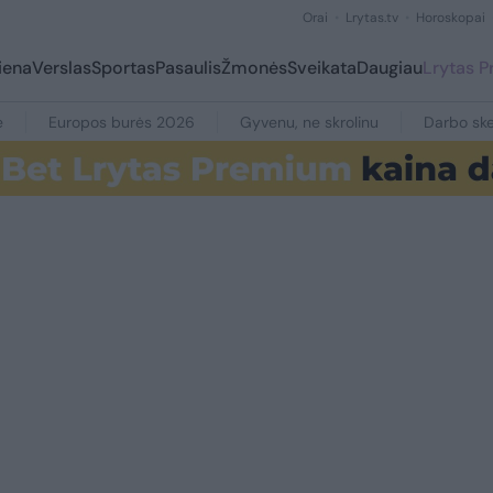
Orai
Lrytas.tv
Horoskopai
iena
Verslas
Sportas
Pasaulis
Žmonės
Sveikata
Daugiau
Lrytas 
e
Europos burės 2026
Gyvenu, ne skrolinu
Darbo ske