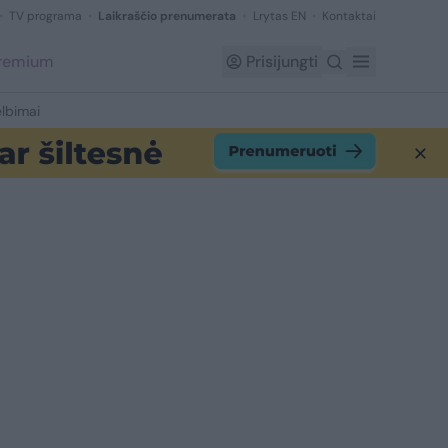
TV programa
Laikraščio prenumerata
Lrytas EN
Kontaktai
Premium
Prisijungti
lbimai