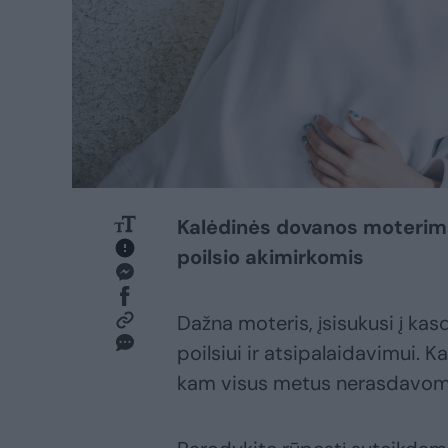
Kalėdinės dovanos moterims,
poilsio akimirkomis
Dažna moteris, įsisukusi į kas
poilsiui ir atsipalaidavimui. 
kam visus metus nerasdavome 