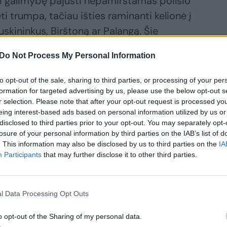
i galimybę pajusti nepamirštamas poilsio
ėti trumpa, tačiau išties raminanti kelionė į
uskininkus, Birštoną ar Palangą. Šie
ma atgaiva ir atpalaiduojančia atmosfera.
Do Not Process My Personal Information
kas galės patirti viešbučiuose „Europa
to opt-out of the sale, sharing to third parties, or processing of your per
formation for targeted advertising by us, please use the below opt-out s
 kuriuose ne tik pabėgs nuo kasdienės
r selection. Please note that after your opt-out request is processed y
veikatą tausojančiomis procedūromis.
eing interest-based ads based on personal information utilized by us or
disclosed to third parties prior to your opt-out. You may separately opt-
losure of your personal information by third parties on the IAB’s list of
gauti išskirtiniu, tik suaugusiems skirtu
. This information may also be disclosed by us to third parties on the
IA
Participants
that may further disclose it to other third parties.
EGO SPA“, kuris pasižymi prabangiu ir
l Data Processing Opt Outs
majai suteikti progą leistis į nepamirštamą
o opt-out of the Sharing of my personal data.
ūros – jos laukia pajūrio viešbučiai „Gabija“