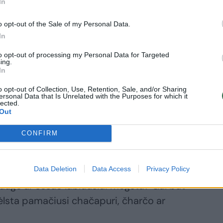
In
Kalėdas parodykite savo artimajai dėmesį
o opt-out of the Sale of my Personal Data.
ą pailsėti ir ištrūkti nuo kasdienių
In
to opt-out of processing my Personal Data for Targeted
ing.
In
ovanodami mėgstamiausią vakarienę
o opt-out of Collection, Use, Retention, Sale, and/or Sharing
ersonal Data that Is Unrelated with the Purposes for which it
lected.
rai pažįstame ir dažniausiai numanome jų
Out
žiuginančios kalėdinės dovanos
CONFIRM
 mėgautis labiausiai gomurį glostančiais
Data Deletion
Data Access
Privacy Policy
augė ar sesuo labiausiai mėgsta? Gal būt
 šėlsta pamačiusi chačapuri, čharčo ar