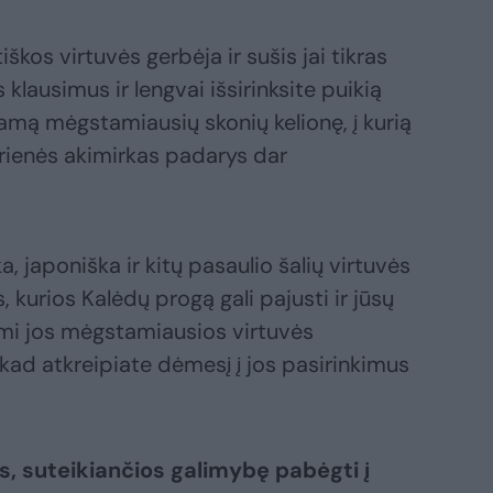
etiškos virtuvės gerbėja ir sušis jai tikras
 klausimus ir lengvai išsirinksite puikią
mą mėgstamiausių skonių kelionę, į kurią
karienės akimirkas padarys dar
ka, japoniška ir kitų pasaulio šalių virtuvės
s, kurios Kalėdų progą gali pajusti ir jūsų
i jos mėgstamiausios virtuvės
 kad atkreipiate dėmesį į jos pasirinkimus
, suteikiančios galimybę pabėgti į