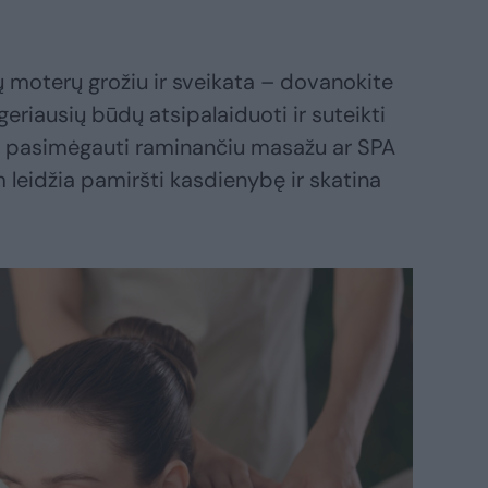
ų moterų grožiu ir sveikata – dovanokite
eriausių būdų atsipalaiduoti ir suteikti
ai pasimėgauti raminančiu masažu ar SPA
leidžia pamiršti kasdienybę ir skatina