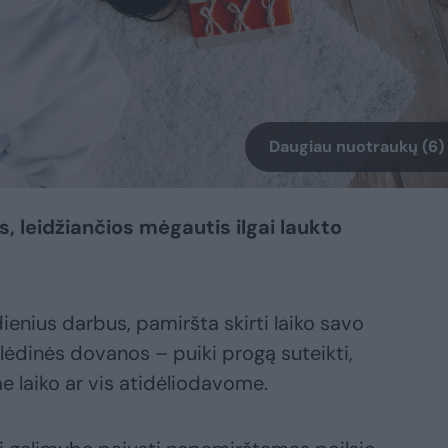
Daugiau nuotraukų (6)
 leidžiančios mėgautis ilgai laukto
dienius darbus, pamiršta skirti laiko savo
Kalėdinės dovanos – puiki progą suteikti,
laiko ar vis atidėliodavome.