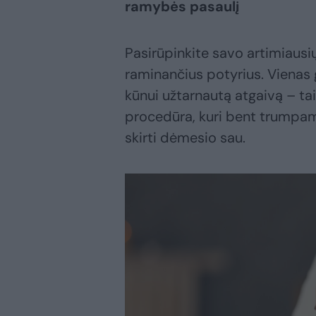
ramybės pasaulį
Pasirūpinkite savo artimiausi
raminančius potyrius. Vienas g
kūnui užtarnautą atgaivą – t
procedūra, kuri bent trumpam 
skirti dėmesio sau.