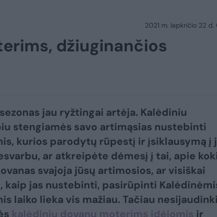
2021 m. lapkričio 22 d.
erims, džiuginančios
sezonas jau ryžtingai artėja. Kalėdiniu
piu stengiamės savo artimąsias nustebinti
s, kurios parodytų rūpestį ir įsiklausymą į 
esvarbu, ar atkreipėte dėmesį į tai, apie kok
ovanas svajoja jūsų artimosios, ar visiškai
, kaip jas nustebinti, pasirūpinti Kalėdinėmi
s laiko lieka vis mažiau. Tačiau nesijaudinki
ės
kalėdinių dovanų moterims idėjomis
ir