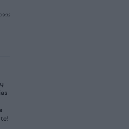
 09:32
jų
ias
s
te!