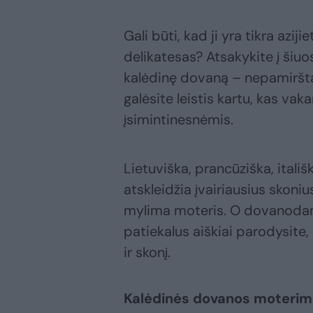
Gali būti, kad ji yra tikra aziji
delikatesas? Atsakykite į šiuos
kalėdinę dovaną – nepamiršta
galėsite leistis kartu, kas va
įsimintinesnėmis.
Lietuviška, prancūziška, itališ
atskleidžia įvairiausius skoniu
mylima moteris. O dovanodam
patiekalus aiškiai parodysite,
ir skonį.
Kalėdinės dovanos moterims