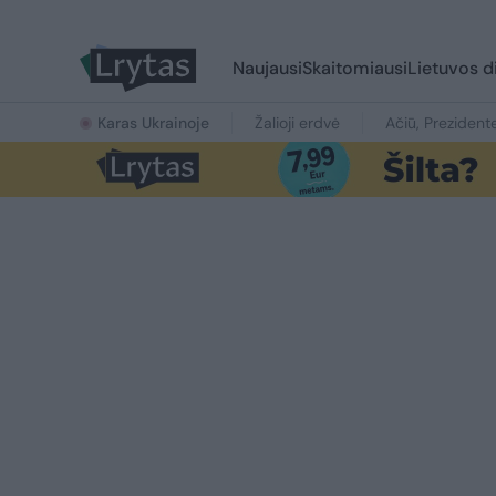
Naujausi
Skaitomiausi
Lietuvos d
Karas Ukrainoje
Žalioji erdvė
Ačiū, Prezident