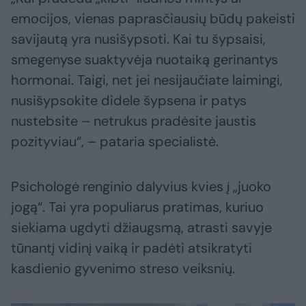
emocijos, vienas paprasčiausių būdų pakeisti
savijautą yra nusišypsoti. Kai tu šypsaisi,
smegenyse suaktyvėja nuotaiką gerinantys
hormonai. Taigi, net jei nesijaučiate laimingi,
nusišypsokite didele šypsena ir patys
nustebsite – netrukus pradėsite jaustis
pozityviau“, – pataria specialistė.
Psichologė renginio dalyvius kvies į „juoko
jogą“. Tai yra populiarus pratimas, kuriuo
siekiama ugdyti džiaugsmą, atrasti savyje
tūnantį vidinį vaiką ir padėti atsikratyti
kasdienio gyvenimo streso veiksnių.