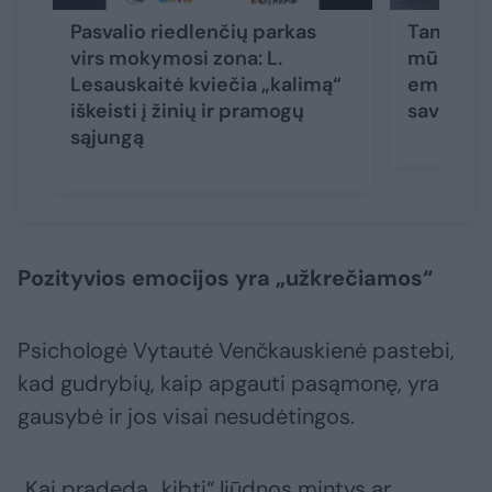
Pasvalio riedlenčių parkas
Tamsiosio
virs mokymosi zona: L.
mūsų pus
Lesauskaitė kviečia „kalimą“
emocinę 
iškeisti į žinių ir pramogų
savižudy
sąjungą
Pozityvios emocijos yra „užkrečiamos“
Psichologė Vytautė Venčkauskienė pastebi,
kad gudrybių, kaip apgauti pasąmonę, yra
gausybė ir jos visai nesudėtingos.
„Kai pradeda „kibti“ liūdnos mintys ar