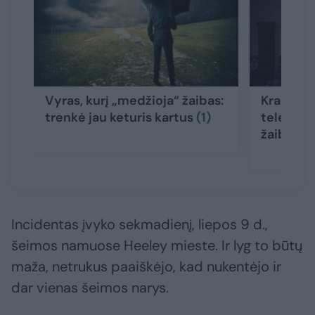
Vyras, kurį „medžioja“ žaibas:
Kraupi pa
trenkė jau keturis kartus
(1)
telefonu,
žaibas
Incidentas įvyko sekmadienį, liepos 9 d.,
šeimos namuose Heeley mieste. Ir lyg to būtų
maža, netrukus paaiškėjo, kad nukentėjo ir
dar vienas šeimos narys.