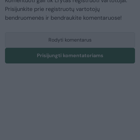
Komentuoti gali tik Lrytas registruoti vartotojai.
Prisijunkite prie registruotų vartotojų
bendruomenės ir bendraukite komentaruose!
Rodyti komentarus
Prisijungti komentatoriams