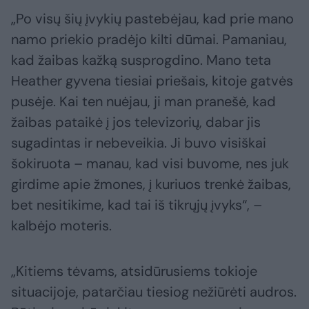
„Po visų šių įvykių pastebėjau, kad prie mano
namo priekio pradėjo kilti dūmai. Pamaniau,
kad žaibas kažką susprogdino. Mano teta
Heather gyvena tiesiai priešais, kitoje gatvės
pusėje. Kai ten nuėjau, ji man pranešė, kad
žaibas pataikė į jos televizorių, dabar jis
sugadintas ir nebeveikia. Ji buvo visiškai
šokiruota – manau, kad visi buvome, nes juk
girdime apie žmones, į kuriuos trenkė žaibas,
bet nesitikime, kad tai iš tikrųjų įvyks“, –
kalbėjo moteris.
„Kitiems tėvams, atsidūrusiems tokioje
situacijoje, patarčiau tiesiog nežiūrėti audros.