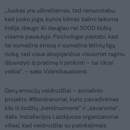
„Juokas yra užkrečiamas, tad nenuostabu,
kad juoko joga, kurios kilmės šalimi laikoma
Indija, išaugo iki daugiau nei 5000 klubų
visame pasaulyje. Psichologai pastebi, kad
tai sumažina stresą ir sumažina lėtinių ligų
riziką, tad visus abejojančius visuomet raginu
išbandyti šį pratimą ir įsitikinti – tai tikrai
veikia“, – sako V.Venčkauskienė.
Gerų emocijų veidrodžiai – socialinio
projekto #Bendranoriai, kurio pavadinimas
kilo iš žodžių „bendruomenė“ ir „savanoriai“,
dalis. Instaliacijos Lazdijuose organizatoriai
viliasi, kad veidrodžiai su palinkėjimais