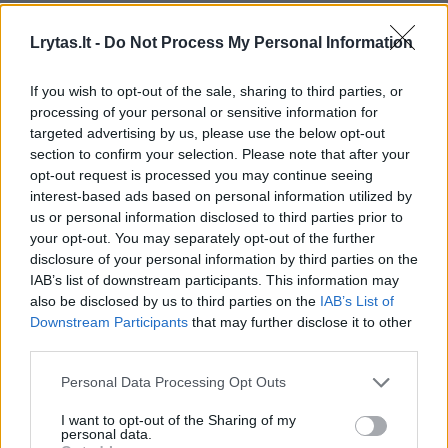
Lrytas.lt -
Do Not Process My Personal Information
Gyvenimo būdas
Istorijos
If you wish to opt-out of the sale, sharing to third parties, or
Šiurpi avarija garsaus poeto
processing of your personal or sensitive information for
targeted advertising by us, please use the below opt-out
dukters gyvenimą padalino į dvi
section to confirm your selection. Please note that after your
dalis: „Suvokiau, kad tampu
opt-out request is processed you may continue seeing
interest-based ads based on personal information utilized by
niekuo“
(1)
us or personal information disclosed to third parties prior to
your opt-out. You may separately opt-out of the further
2026 m. rugpjūčio 8 d. 14:03
disclosure of your personal information by third parties on the
IAB’s list of downstream participants. This information may
also be disclosed by us to third parties on the
IAB’s List of
Downstream Participants
that may further disclose it to other
Lrytas.lt
third parties.
Personal Data Processing Opt Outs
Lrytas Premium nariams
I want to opt-out of the Sharing of my
personal data.