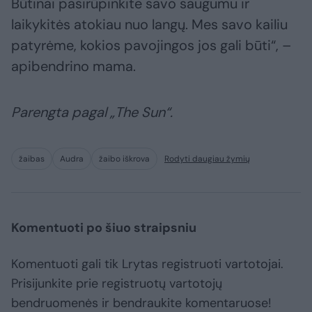
Būtinai pasirūpinkite savo saugumu ir
laikykitės atokiau nuo langų. Mes savo kailiu
patyrėme, kokios pavojingos jos gali būti“, –
apibendrino mama.
Parengta pagal „The Sun“.
žaibas
Audra
žaibo iškrova
Rodyti daugiau žymių
Komentuoti po šiuo straipsniu
Komentuoti gali tik Lrytas registruoti vartotojai.
Prisijunkite prie registruotų vartotojų
bendruomenės ir bendraukite komentaruose!