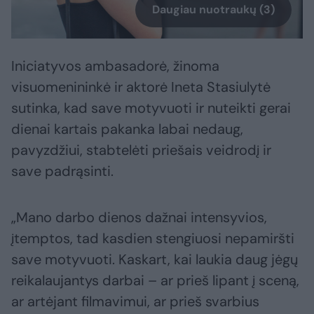
Daugiau nuotraukų (3)
Iniciatyvos ambasadorė, žinoma
visuomenininkė ir aktorė Ineta Stasiulytė
sutinka, kad save motyvuoti ir nuteikti gerai
dienai kartais pakanka labai nedaug,
pavyzdžiui, stabtelėti priešais veidrodį ir
save padrąsinti.
„Mano darbo dienos dažnai intensyvios,
įtemptos, tad kasdien stengiuosi nepamiršti
save motyvuoti. Kaskart, kai laukia daug jėgų
reikalaujantys darbai – ar prieš lipant į sceną,
ar artėjant filmavimui, ar prieš svarbius