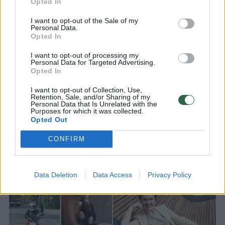
Atrodė, kad violončelininkės Elenos
Opted In
Daunytės (34 m.) niekas negali sustabdyti
I want to opt-out of the Sale of my
užkariaujant klasikinės muzikos pasaulį.
Personal Data.
Opted In
Daugelio tarptautinių konkursų laureatė ir
„Grand Prix“ laimėtoja, seserų ansamblio
I want to opt-out of processing my
Personal Data for Targeted Advertising.
„Regnum Musicale“, Čiurlionio kvarteto
Opted In
narė koncertavo visoje Europoje, JAV,
I want to opt-out of Collection, Use,
Kanadoje, Honkonge. Kaip solistė ji
Retention, Sale, and/or Sharing of my
Personal Data that Is Unrelated with the
pasirodė su Lietuvos ir užsienio orkestrais,
Purposes for which it was collected.
Opted Out
dirbo su žymiais dirigentais, o už
nuopelnus muzikai ne kartą įvertinta
CONFIRM
Lietuvos prezidentų padėkomis ir
Karalienės Mortos premija.
Data Deletion
Data Access
Privacy Policy