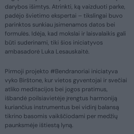
darybos išimtys. Atrinkti, ką vaizduoti parke,
padėjo švietimo ekspertai – tikslingai buvo
parinktos sunkiau įsimenamos datos bei
formulės. Idėja, kad mokslai ir laisvalaikis gali
būti suderinami, tiki šios iniciatyvos
ambasadorė Luka Lesauskaitė.
Pirmoji projekto #Bendranoriai iniciatyva
vyko Birštone, kur vietos gyventojai ir svečiai
atliko meditacijos bei jogos pratimus,
išbandė poilsiavietėje įrengtus harmoniją
kuriančius instrumentus bei vidinį balansą
tikrino basomis vaikščiodami per medžių
paunksmėje ištiestą lyną.