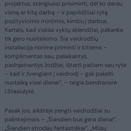
projektus, stengiuosi prisiminti, dėl ko darau
vieną ar kitą darbą – ir papildžiusi rytą
pozityviomis mintimis, kimbu į darbus.
Kartais, kad viskas vyktų sklandžiai, pakanka
tik gero nusiteikimo. Šia veidrodžių
instaliacija norime priminti ir kitiems –
komplimentas sau, palaikantys,
padrąsinantys žodžiai, ištarti pačiam sau ryte
– kad ir žvengiant į veidrodį – gali pakelti
nuotaiką visai dienai“, – teigia bendranorė
I.Stasiulytė.
Pasak jos, aikštėje įrengti veidrodžiai su
palinkėjimais – „Šiandien bus gera diena!“,
„Šiandien atrodau fantastiškai“, „Mūsų