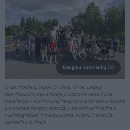
Daugiau nuotraukų (3)
Šį ketvirtadienį, liepos 27 dieną, 18 val., Lazdijų
Nepriklausomybės aikštėje pristatoma netradicinė
instaliacija – susirinkusieji renginio svečiai bus kviečiami
ant aikštėje įrengtų veidrodžių išsirinkti palinkėjimus,
nusifotografuoti, ir nuotraukomis, o kartu ir emocija,
pasidalinti su kitais.