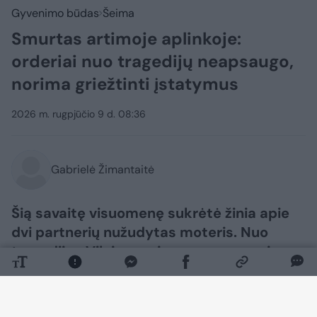
Gyvenimo būdas
Šeima
Smurtas artimoje aplinkoje:
orderiai nuo tragedijų neapsaugo,
norima griežtinti įstatymus
2026 m. rugpjūčio 9 d. 08:36
Gabrielė Žimantaitė
Šią savaitę visuomenę sukrėtė žinia apie
dvi partnerių nužudytas moteris. Nuo
tragedijos Vilniaus rajone neapsaugojo
kaltininkui incidento išvakarėse paskirtas
apsaugos nuo smurto artimoje aplinkoje
orderis. Nors pastaraisiais metais jų