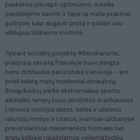
paskatins įsikvėpti optimizmo, suteiks
pasitikėjimo savimi ir taps ta maža praktine
gudrybe, kaip apgauti protą ir padėti sau
užklupus liūdnoms mintims.
Tęsiant socialinį projektą #Bendranoriai,
praėjusią savaitę Pasvalyje buvo įrengta
bene didžiausia paruoštukė Lietuvoje – ant
prieš keletą metų moderniai atnaujintų
Smegduobių parko ekstremalaus sporto
aikštelės rampų buvo įamžintos svarbiausios
Lietuvos istorijos datos, šalies ir užsienio
rašytojų mintys ir citatos, įvairiose užduotyse
praversiančios matematikos formulės bei
anglų kalboje naudojamos veiksmažodžių