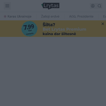
Karas Ukrainoje
Žalioji erdvė
Ačiū, Prezidente
E