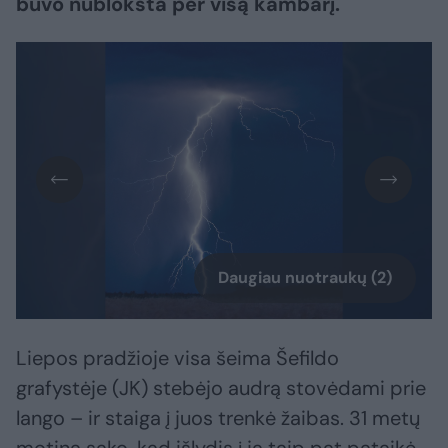
buvo nublokšta per visą kambarį.
Daugiau nuotraukų (2)
Liepos pradžioje visa šeima Šefildo
grafystėje (JK) stebėjo audrą stovėdami prie
lango – ir staiga į juos trenkė žaibas. 31 metų