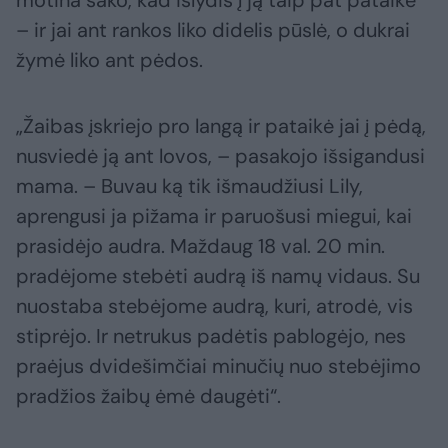
motina sako, kad išlydis į ją taip pat pataikė
– ir jai ant rankos liko didelis pūslė, o dukrai
žymė liko ant pėdos.
„Žaibas įskriejo pro langą ir pataikė jai į pėdą,
nusviedė ją ant lovos, – pasakojo išsigandusi
mama. – Buvau ką tik išmaudžiusi Lily,
aprengusi ja pižama ir paruošusi miegui, kai
prasidėjo audra. Maždaug 18 val. 20 min.
pradėjome stebėti audrą iš namų vidaus. Su
nuostaba stebėjome audrą, kuri, atrodė, vis
stiprėjo. Ir netrukus padėtis pablogėjo, nes
praėjus dvidešimčiai minučių nuo stebėjimo
pradžios žaibų ėmė daugėti“.