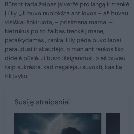
Būtent tada žaibas įsiveržė pro langą ir trenkė
į Lily. „Ji buvo nublokšta ant lovos – aš buvau
visiškai šokiruota, – prisimena mama. –
Netrukus po to žaibas trenkė į mane,
pataikydamas į ranką. Lily pėda buvo labai
paraudusi ir skaudėjo, o man ant rankos liko
didelė pūslė. Ji buvo išsigandusi, o aš buvau
taip sukrėsta, kad negalėjau suvokti, kas ką
tik įvyko.“
Susiję straipsniai