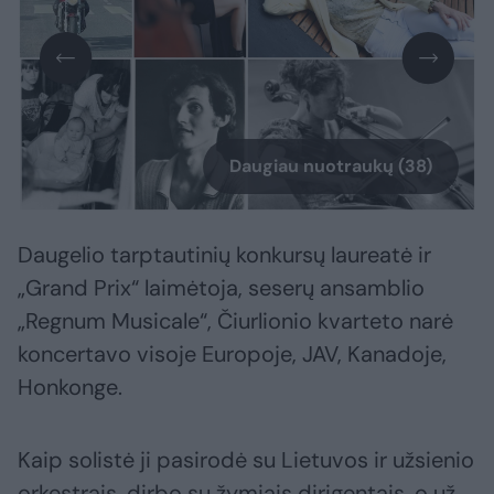
Daugiau nuotraukų (38)
Daugelio tarptautinių konkursų laureatė ir
„Grand Prix“ laimėtoja, seserų ansamblio
„Regnum Musicale“, Čiurlionio kvarteto narė
koncertavo visoje Europoje, JAV, Kanadoje,
Honkonge.
Kaip solistė ji pasirodė su Lietuvos ir užsienio
orkestrais, dirbo su žymiais dirigentais, o už