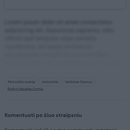
Lorem ipsum dolor sit amet consectetur
adipisicing elit. Asperiores sapiente, odio
officiis sed tempore vitae veritatis
repellendus, ad saepe architecto
repudiandae corrupti sit non error illum
consequuntur adipisci dignissimos maxime.
Motociklo avarija
violončelė
Vaidotas Daunys
Rodyti daugiau žymių
Komentuoti po šiuo straipsniu