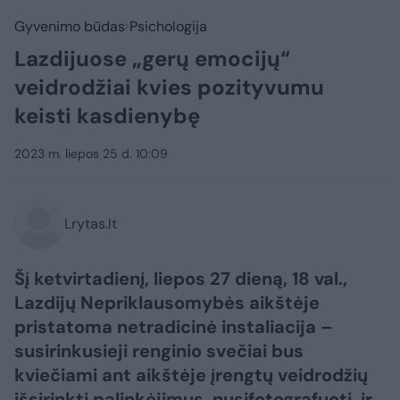
Gyvenimo būdas
Psichologija
Lazdijuose „gerų emocijų“
veidrodžiai kvies pozityvumu
keisti kasdienybę
2023 m. liepos 25 d. 10:09
Lrytas.lt
Šį ketvirtadienį, liepos 27 dieną, 18 val.,
Lazdijų Nepriklausomybės aikštėje
pristatoma netradicinė instaliacija –
susirinkusieji renginio svečiai bus
kviečiami ant aikštėje įrengtų veidrodžių
išsirinkti palinkėjimus, nusifotografuoti, ir