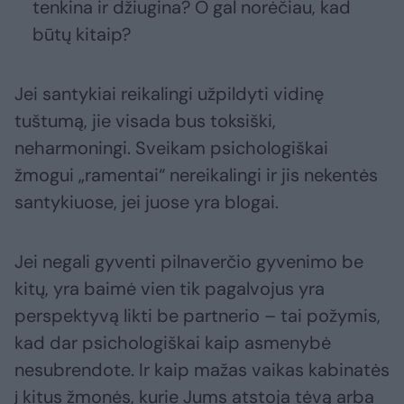
tenkina ir džiugina? O gal norėčiau, kad
būtų kitaip?
Jei santykiai reikalingi užpildyti vidinę
tuštumą, jie visada bus toksiški,
neharmoningi. Sveikam psichologiškai
žmogui „ramentai“ nereikalingi ir jis nekentės
santykiuose, jei juose yra blogai.
Jei negali gyventi pilnaverčio gyvenimo be
kitų, yra baimė vien tik pagalvojus yra
perspektyvą likti be partnerio – tai požymis,
kad dar psichologiškai kaip asmenybė
nesubrendote. Ir kaip mažas vaikas kabinatės
į kitus žmonės, kurie Jums atstoja tėvą arba