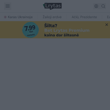
Karas Ukrainoje
Žalioji erdvė
Ačiū, Prezidente
E