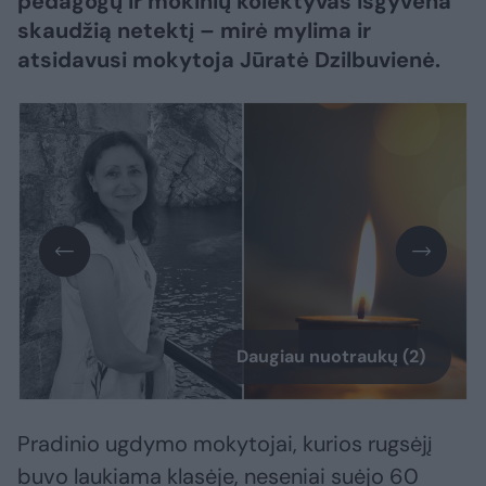
pedagogų ir mokinių kolektyvas išgyvena
skaudžią netektį – mirė mylima ir
atsidavusi mokytoja Jūratė Dzilbuvienė.
Daugiau nuotraukų (2)
Pradinio ugdymo mokytojai, kurios rugsėjį
buvo laukiama klasėje, neseniai suėjo 60