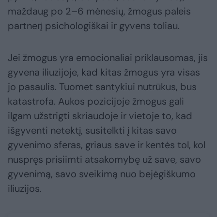
maždaug po 2–6 mėnesių, žmogus paleis
partnerį psichologiškai ir gyvens toliau.
Jei žmogus yra emocionaliai priklausomas, jis
gyvena iliuzijoje, kad kitas žmogus yra visas
jo pasaulis. Tuomet santykiui nutrūkus, bus
katastrofa. Aukos pozicijoje žmogus gali
ilgam užstrigti skriaudoje ir vietoje to, kad
išgyventi netektį, susitelkti į kitas savo
gyvenimo sferas, griaus save ir kentės tol, kol
nuspręs prisiimti atsakomybę už save, savo
gyvenimą, savo sveikimą nuo bejėgiškumo
iliuzijos.