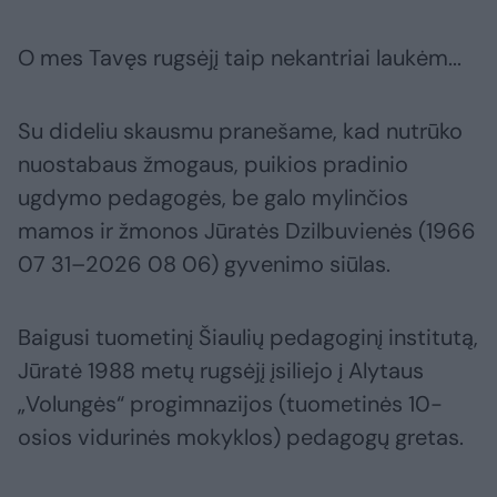
O mes Tavęs rugsėjį taip nekantriai laukėm...
Su dideliu skausmu pranešame, kad nutrūko
nuostabaus žmogaus, puikios pradinio
ugdymo pedagogės, be galo mylinčios
mamos ir žmonos Jūratės Dzilbuvienės (1966
07 31–2026 08 06) gyvenimo siūlas.
Baigusi tuometinį Šiaulių pedagoginį institutą,
Jūratė 1988 metų rugsėjį įsiliejo į Alytaus
„Volungės“ progimnazijos (tuometinės 10-
osios vidurinės mokyklos) pedagogų gretas.