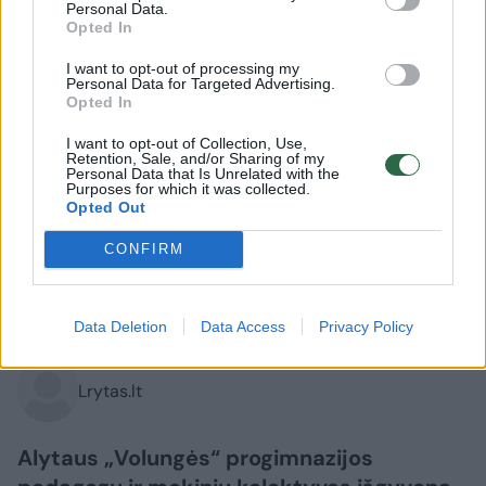
Personal Data.
Opted In
I want to opt-out of processing my
Personal Data for Targeted Advertising.
Opted In
I want to opt-out of Collection, Use,
Gyvenimo būdas
Istorijos
Retention, Sale, and/or Sharing of my
Personal Data that Is Unrelated with the
Tragedija Alytuje: rugsėjį mokiniai
Purposes for which it was collected.
Opted Out
nebesulauks savo mylimos
CONFIRM
mokytojos
(1)
2026 m. rugpjūčio 7 d. 11:57
Data Deletion
Data Access
Privacy Policy
Lrytas.lt
Alytaus „Volungės“ progimnazijos