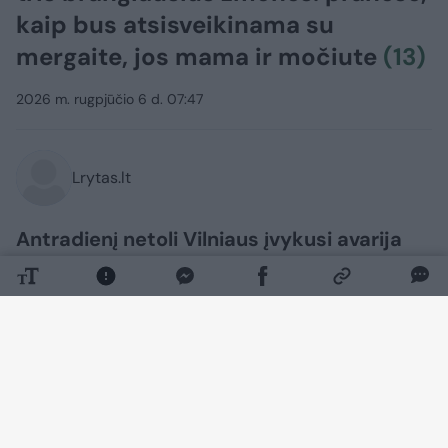
kaip bus atsisveikinama su
mergaite, jos mama ir močiute
(13)
2026 m. rugpjūčio 6 d. 07:47
Lrytas.lt
Antradienį netoli Vilniaus įvykusi avarija
nusinešė dviejų moterų ir mažos
mergaitės gyvybę. Už pranešimo apie
autoįvykį slypi neišmatuojama šeimos
tragedija.