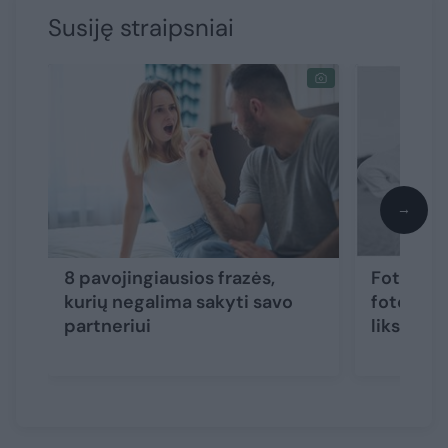
Susiję straipsniai
→
8 pavojingiausios frazės,
Fotograf
kurių negalima sakyti savo
fotosesij
partneriui
liks kart