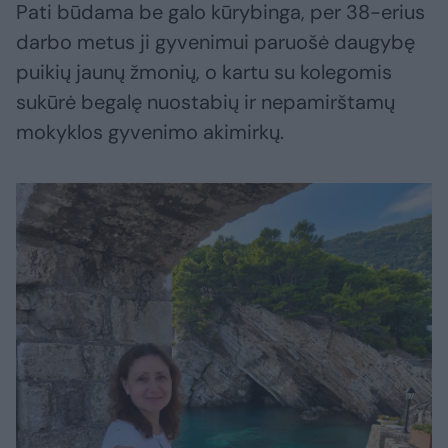
Pati būdama be galo kūrybinga, per 38-erius
darbo metus ji gyvenimui paruošė daugybę
puikių jaunų žmonių, o kartu su kolegomis
sukūrė begalę nuostabių ir nepamirštamų
mokyklos gyvenimo akimirkų.