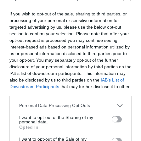
Komentuoti po šiuo straipsniu
If you wish to opt-out of the sale, sharing to third parties, or
Komentuoti gali tik Lrytas registruoti vartotojai.
processing of your personal or sensitive information for
Prisijunkite prie registruotų vartotojų
targeted advertising by us, please use the below opt-out
bendruomenės ir bendraukite komentaruose!
section to confirm your selection. Please note that after your
opt-out request is processed you may continue seeing
interest-based ads based on personal information utilized by
us or personal information disclosed to third parties prior to
Rodyti komentarus
your opt-out. You may separately opt-out of the further
disclosure of your personal information by third parties on the
Prisijungti komentatoriams
IAB’s list of downstream participants. This information may
also be disclosed by us to third parties on the
IAB’s List of
Downstream Participants
that may further disclose it to other
third parties.
Personal Data Processing Opt Outs
I want to opt-out of the Sharing of my
personal data.
Opted In
I want to opt-out of the Sale of my