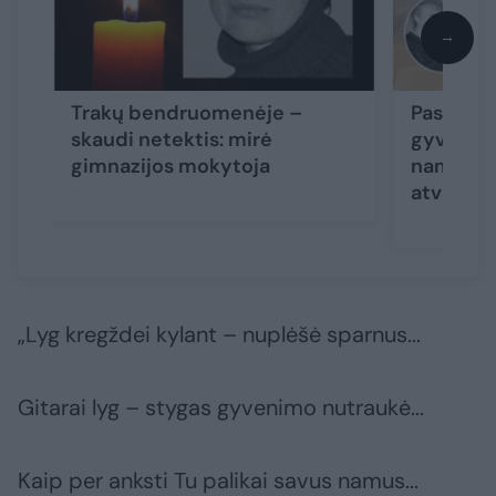
→
Trakų bendruomenėje –
Paskutini
skaudi netektis: mirė
gyvenimo 
gimnazijos mokytoja
namus ka
atvirai
(5
„Lyg kregždei kylant – nuplėšė sparnus...
Gitarai lyg – stygas gyvenimo nutraukė...
Kaip per anksti Tu palikai savus namus...