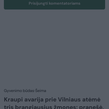
Prisijungti komentatoriams
Gyvenimo būdas
Šeima
Kraupi avarija prie Vilniaus atėmė
tris brangiausius žmones: pranešė,