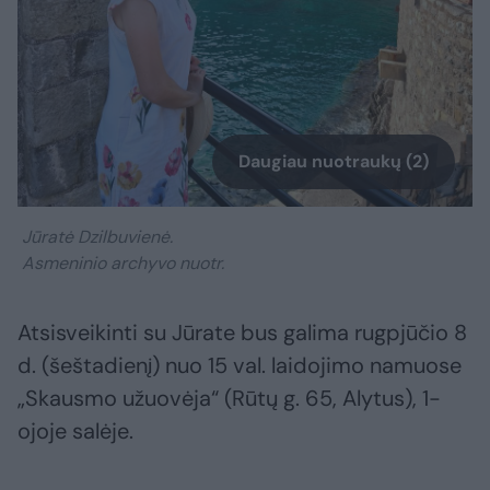
Daugiau nuotraukų (2)
Jūratė Dzilbuvienė.
Asmeninio archyvo nuotr.
Atsisveikinti su Jūrate bus galima rugpjūčio 8
d. (šeštadienį) nuo 15 val. laidojimo namuose
„Skausmo užuovėja“ (Rūtų g. 65, Alytus), 1-
ojoje salėje.