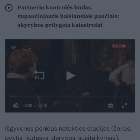
Partnerio kontrolės būdas,
supančiojantis baisiausiais pančiais:
skyrybos prilygsta katastrofai
Išgyvenus penkias netekties stadijas (šokas,
pyktis, liūdesys, derybos, susitaikymas),