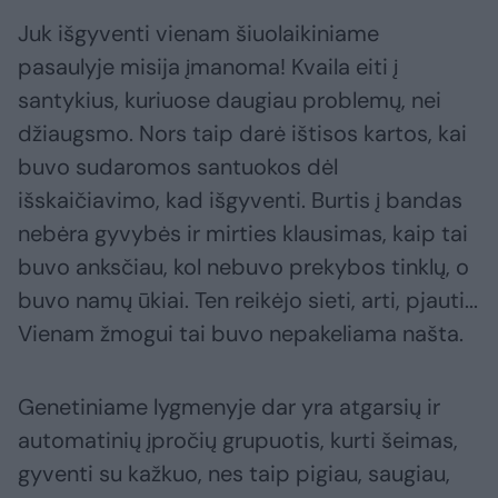
Juk išgyventi vienam šiuolaikiniame
pasaulyje misija įmanoma! Kvaila eiti į
santykius, kuriuose daugiau problemų, nei
džiaugsmo. Nors taip darė ištisos kartos, kai
buvo sudaromos santuokos dėl
išskaičiavimo, kad išgyventi. Burtis į bandas
nebėra gyvybės ir mirties klausimas, kaip tai
buvo anksčiau, kol nebuvo prekybos tinklų, o
buvo namų ūkiai. Ten reikėjo sieti, arti, pjauti...
Vienam žmogui tai buvo nepakeliama našta.
Genetiniame lygmenyje dar yra atgarsių ir
automatinių įpročių grupuotis, kurti šeimas,
gyventi su kažkuo, nes taip pigiau, saugiau,