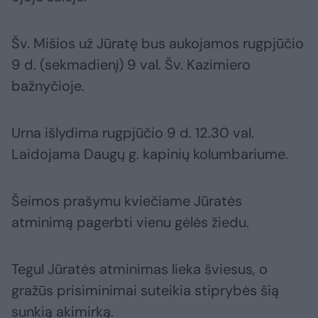
Šv. Mišios už Jūratę bus aukojamos rugpjūčio
9 d. (sekmadienį) 9 val. Šv. Kazimiero
bažnyčioje.
Urna išlydima rugpjūčio 9 d. 12.30 val.
Laidojama Daugų g. kapinių kolumbariume.
Šeimos prašymu kviečiame Jūratės
atminimą pagerbti vienu gėlės žiedu.
Tegul Jūratės atminimas lieka šviesus, o
gražūs prisiminimai suteikia stiprybės šią
sunkią akimirką.