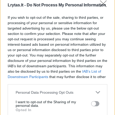
stresą“, – teigia vaistininkė.
Lrytas.lt -
Do Not Process My Personal Information
If you wish to opt-out of the sale, sharing to third parties, or
Pasak E. Petrulėnės, paauglių ir suaugusiųjų
processing of your personal or sensitive information for
poreikiai pereinamuoju laikotarpiu skiriasi:
targeted advertising by us, please use the below opt-out
section to confirm your selection. Please note that after your
vaikams ir paaugliams dažnai reikia su
opt-out request is processed you may continue seeing
augimo, pažinimo, dėmesio koncentracijos
interest-based ads based on personal information utilized by
funkcija susijusių vitaminų ir mikroelementų,
us or personal information disclosed to third parties prior to
your opt-out. You may separately opt-out of the further
todėl Omega-3 riebalų rūgštys, kalcis, geležis,
disclosure of your personal information by third parties on the
magnis ir vitaminas D yra ypač svarbūs.
IAB’s list of downstream participants. This information may
also be disclosed by us to third parties on the
IAB’s List of
Downstream Participants
that may further disclose it to other
„Tuo tarpu suaugusiems svarbus platesnis
third parties.
spektras – nuo energiją palaikančių B grupės
Personal Data Processing Opt Outs
vitaminų iki antioksidantų bei adaptogenų.
I want to opt-out of the Sharing of my
Juos renkantis, svarbu pasikonsultuoti su
personal data.
Opted In
gydytoju ar vaistininku“, – sako E. Petrulėnė.