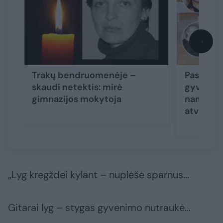
→
Trakų bendruomenėje –
Paskutini
skaudi netektis: mirė
gyvenimo 
gimnazijos mokytoja
namus ka
atvirai
(5
„Lyg kregždei kylant – nuplėšė sparnus...
Gitarai lyg – stygas gyvenimo nutraukė...