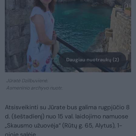
Daugiau nuotraukų (2)
Jūratė Dzilbuvienė.
Asmeninio archyvo nuotr.
Atsisveikinti su Jūrate bus galima rugpjūčio 8
d. (šeštadienį) nuo 15 val. laidojimo namuose
„Skausmo užuovėja“ (Rūtų g. 65, Alytus), 1-
ojoje salėje.