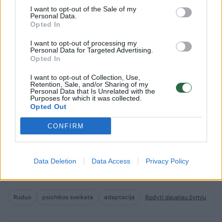
I want to opt-out of the Sale of my
Personal Data.
Opted In
Vaistininkė pabrėžia, jog kovoti su stresu,
nuovargiu ir gerinti nuotaiką padeda ir
I want to opt-out of processing my
Personal Data for Targeted Advertising.
natūralios priemonės – adaptogeniniai
Opted In
augalai, tokie kaip rausvoji rodiolė,
I want to opt-out of Collection, Use,
Retention, Sale, and/or Sharing of my
ašvaganda ar ženšenis. „Jie padeda
Personal Data that Is Unrelated with the
Purposes for which it was collected.
organizmui lengviau prisitaikyti prie stresinių
Opted Out
situacijų. Taip pat naudingi ir vaistažolių
CONFIRM
preparatai – melisos, levandos, valerijonai.
Jie ramina ir gerina miego kokybę“, – teigia E.
Data Deletion
Data Access
Privacy Policy
Petrulėnė.
Ruduo
psichikos sveikata
adaptacija
Rodyti daugiau žymių