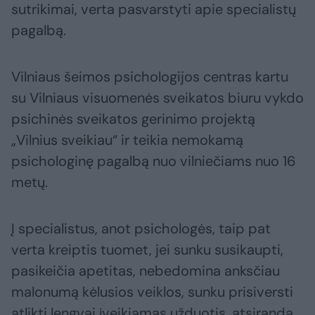
sutrikimai, verta pasvarstyti apie specialistų
pagalbą.
Vilniaus šeimos psichologijos centras kartu
su Vilniaus visuomenės sveikatos biuru vykdo
psichinės sveikatos gerinimo projektą
„Vilnius sveikiau“ ir teikia nemokamą
psichologinę pagalbą nuo vilniečiams nuo 16
metų.
Į specialistus, anot psichologės, taip pat
verta kreiptis tuomet, jei sunku susikaupti,
pasikeičia apetitas, nebedomina anksčiau
malonumą kėlusios veiklos, sunku prisiversti
atlikti lengvai įveikiamas užduotis, atsiranda