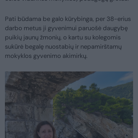
Pati būdama be galo kūrybinga, per 38-erius
darbo metus ji gyvenimui paruošė daugybę
puikių jaunų žmonių, o kartu su kolegomis
sukūrė begalę nuostabių ir nepamirštamų
mokyklos gyvenimo akimirkų.