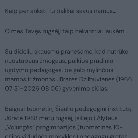
Kaip per anksti Tu palikai savus namus...
O mes Tavęs rugsėjį taip nekantriai laukėm...
Su dideliu skausmu pranešame, kad nutrūko
nuostabaus žmogaus, puikios pradinio
ugdymo pedagogės, be galo mylinčios
mamos ir žmonos Jūratės Dzilbuvienės (1966
07 31–2026 08 06) gyvenimo siūlas.
Baigusi tuometinį Šiaulių pedagoginį institutą,
Jūratė 1988 metų rugsėjį įsiliejo į Alytaus
„Volungės“ progimnazijos (tuometinės 10-
osios vidurinės mokyklos) pedagogų gretas.