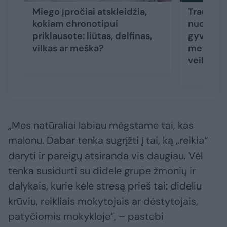
Miego įpročiai atskleidžia,
Trauminė
kokiam chronotipui
nuospren
priklausote: liūtas, delfinas,
gyvenimu
vilkas ar meška?
metų pag
veiksmi
„Mes natūraliai labiau mėgstame tai, kas
malonu. Dabar tenka sugrįžti į tai, ką „reikia“
daryti ir pareigų atsiranda vis daugiau. Vėl
tenka susidurti su didele grupe žmonių ir
dalykais, kurie kėlė stresą prieš tai: dideliu
krūviu, reikliais mokytojais ar dėstytojais,
patyčiomis mokykloje“, – pastebi