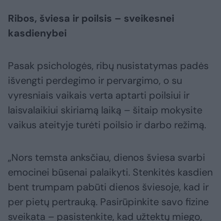
Ribos, šviesa ir poilsis – sveikesnei
kasdienybei
Pasak psichologės, ribų nusistatymas padės
išvengti perdegimo ir pervargimo, o su
vyresniais vaikais verta aptarti poilsiui ir
laisvalaikiui skiriamą laiką – šitaip mokysite
vaikus ateityje turėti poilsio ir darbo režimą.
„Nors temsta anksčiau, dienos šviesa svarbi
emocinei būsenai palaikyti. Stenkitės kasdien
bent trumpam pabūti dienos šviesoje, kad ir
per pietų pertrauką. Pasirūpinkite savo fizine
sveikata – pasistenkite, kad užtektų miego,