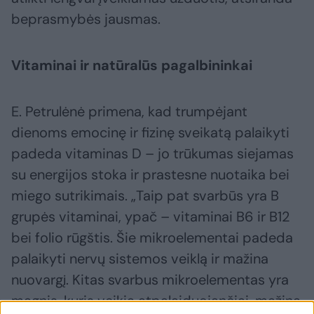
beprasmybės jausmas.
Vitaminai ir natūralūs pagalbininkai
E. Petrulėnė primena, kad trumpėjant
dienoms emocinę ir fizinę sveikatą palaikyti
padeda vitaminas D – jo trūkumas siejamas
su energijos stoka ir prastesne nuotaika bei
miego sutrikimais. „Taip pat svarbūs yra B
grupės vitaminai, ypač – vitaminai B6 ir B12
bei folio rūgštis. Šie mikroelementai padeda
palaikyti nervų sistemos veiklą ir mažina
nuovargį. Kitas svarbus mikroelementas yra
magnis, kuris veikia atpalaiduojančiai, mažina