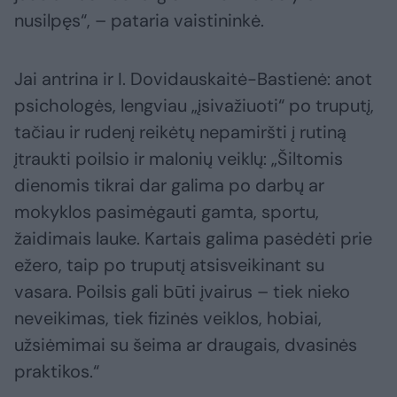
nusilpęs“, – pataria vaistininkė.
Jai antrina ir I. Dovidauskaitė-Bastienė: anot
psichologės, lengviau „įsivažiuoti“ po truputį,
tačiau ir rudenį reikėtų nepamiršti į rutiną
įtraukti poilsio ir malonių veiklų: „Šiltomis
dienomis tikrai dar galima po darbų ar
mokyklos pasimėgauti gamta, sportu,
žaidimais lauke. Kartais galima pasėdėti prie
ežero, taip po truputį atsisveikinant su
vasara. Poilsis gali būti įvairus – tiek nieko
neveikimas, tiek fizinės veiklos, hobiai,
užsiėmimai su šeima ar draugais, dvasinės
praktikos.“