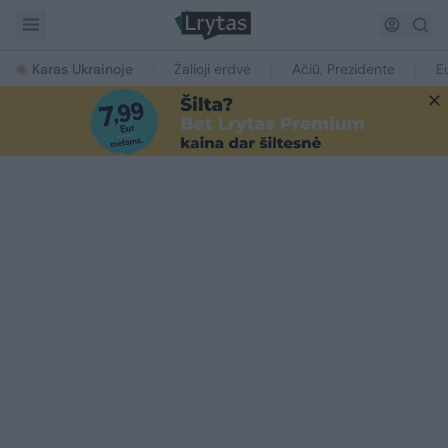
Karas Ukrainoje
Žalioji erdvė
Ačiū, Prezidente
E