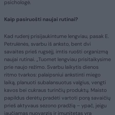
psichologė.
Kaip pasiruošti naujai rutinai?
Kad rudenį prisijaukintume lengviau, pasak E.
Petrulėnės, svarbu iš anksto, bent dvi
savaites prieš rugsėjį, imtis ruošti organizmą
naujai rutinai. „Tuomet lengviau prisitaikysime
prie naujo režimo. Svarbu laikytis dienos
ritmo tvarkos: palaipsniui ankstinti miego
laiką, planuoti subalansuotus valgius, vengti
kavos bei cukraus turinčių produktų. Maisto
papildus derėtų pradėti vartoti porą savaičių
prieš aktyvaus sezono pradžią – ypač, jeigu
jaučiamas nuovargis ir imunitetas yra