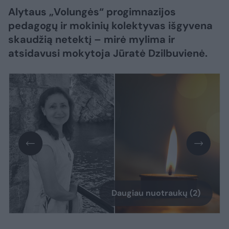
Alytaus „Volungės“ progimnazijos
pedagogų ir mokinių kolektyvas išgyvena
skaudžią netektį – mirė mylima ir
atsidavusi mokytoja Jūratė Dzilbuvienė.
Daugiau nuotraukų (2)