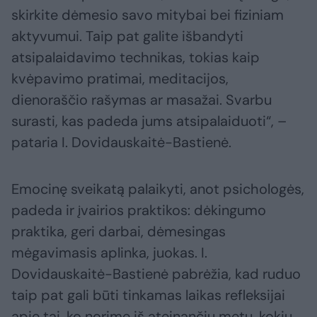
skirkite dėmesio savo mitybai bei fiziniam
aktyvumui. Taip pat galite išbandyti
atsipalaidavimo technikas, tokias kaip
kvėpavimo pratimai, meditacijos,
dienoraščio rašymas ar masažai. Svarbu
surasti, kas padeda jums atsipalaiduoti“, –
pataria I. Dovidauskaitė-Bastienė.
Emocinę sveikatą palaikyti, anot psichologės,
padeda ir įvairios praktikos: dėkingumo
praktika, geri darbai, dėmesingas
mėgavimasis aplinka, juokas. I.
Dovidauskaitė-Bastienė pabrėžia, kad ruduo
taip pat gali būti tinkamas laikas refleksijai
apie tai, ko norime iš ateinančių metų, kokių