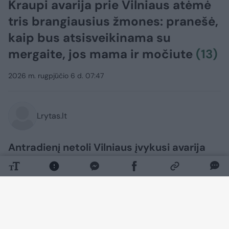
Kraupi avarija prie Vilniaus atėmė
tris brangiausius žmones: pranešė,
kaip bus atsisveikinama su
mergaite, jos mama ir močiute
(13)
2026 m. rugpjūčio 6 d. 07:47
Lrytas.lt
Antradienį netoli Vilniaus įvykusi avarija
nusinešė dviejų moterų ir mažos
mergaitės gyvybę. Už pranešimo apie
autoįvykį slypi neišmatuojama šeimos
tragedija.