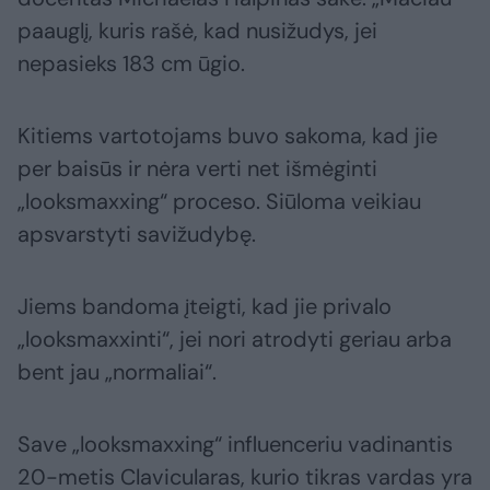
paauglį, kuris rašė, kad nusižudys, jei
nepasieks 183 cm ūgio.
Kitiems vartotojams buvo sakoma, kad jie
per baisūs ir nėra verti net išmėginti
„looksmaxxing“ proceso. Siūloma veikiau
apsvarstyti savižudybę.
Jiems bandoma įteigti, kad jie privalo
„looksmaxxinti“, jei nori atrodyti geriau arba
bent jau „normaliai“.
Save „looksmaxxing“ influenceriu vadinantis
20-metis Clavicularas, kurio tikras vardas yra