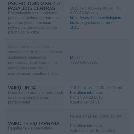
PSICHOLOGINIŲ KRIZIŲ
PAGALBOS CENTRAS
1815 (I–V 9.00–19.00 val., VI
Psichologinių krizių valdymo
9.00–15.00 val.)
paslaugos teikiamos asmenų
https://www.hi.lt/psichologiniu-
grupėms įvykus kriziniam
kriziu-pagalbos-centras-tel-
įvykiui, kai ūmiai pasireiškia
1815/
psichologinė krizė
Asmens sveikatos priežiūros
specialistams ir sveikatos mokslų
studentams prieinamos
Medo.lt
+370 606 07205
nemokamos, konfidencialios ir
operatyvios emocinės ir
psichologinės pagalbos tinklas
VAIKŲ LINIJA
116 111 (I–VII 11.00–23.00 val.)
Emocinė parama vaikams, budi
Pokalbiai internetu
savanoriai konsultantai,
I–V 17.00–23.0015
profesionalai
Atsako per 24 val.
Nemokamas tel. 8 800 10 800
VAIKO TEISIŲ TARNYBA
Pokalbiai internetu –
Pagalbą teikia specialistai
vaikoteises.lrv.lt, pokalbių