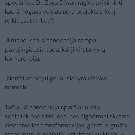
specialistė Dr. Zoya Diwan ragina prisiminti,
kad žmogaus veidas nėra projektas, kurį
reikia „sutvarkyti“.
Ji mano, kad ši tendencija tampa
pavojingiausia tada, kai ji virsta vyrų
konkurencija.
„Norėti atrodyti geriausiai yra visiškai
normalu.
Tačiau ši tendencija sparčiai plinta
socialiniuose tinkluose, nes algoritmai skatina
ekstremalias transformacijas, griežtus grožio
standartus ir nuolatinį lyginimąsi su kitais, –