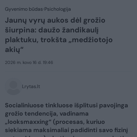
Gyvenimo būdas
Psichologija
Jaunų vyrų aukos dėl grožio
šiurpina: daužo žandikaulį
plaktuku, trokšta „medžiotojo
akių“
2026 m. kovo 16 d. 19:46
Lrytas.lt
Socialiniuose tinkluose išplitusi pavojinga
grožio tendencija, vadinama
„looksmaxxing“ (procesas, kuriuo
siekiama maksimaliai padidinti savo fizinį