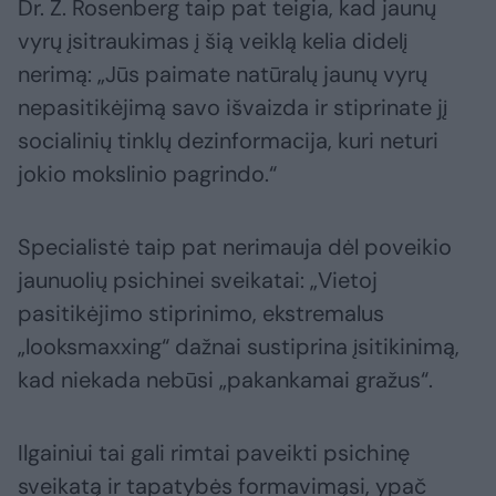
Dr. Z. Rosenberg taip pat teigia, kad jaunų
vyrų įsitraukimas į šią veiklą kelia didelį
nerimą: „Jūs paimate natūralų jaunų vyrų
nepasitikėjimą savo išvaizda ir stiprinate jį
socialinių tinklų dezinformacija, kuri neturi
jokio mokslinio pagrindo.“
Specialistė taip pat nerimauja dėl poveikio
jaunuolių psichinei sveikatai: „Vietoj
pasitikėjimo stiprinimo, ekstremalus
„looksmaxxing“ dažnai sustiprina įsitikinimą,
kad niekada nebūsi „pakankamai gražus“.
Ilgainiui tai gali rimtai paveikti psichinę
sveikatą ir tapatybės formavimąsi, ypač