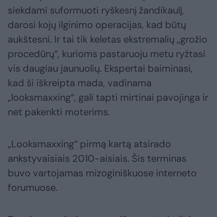
siekdami suformuoti ryškesnį žandikaulį,
darosi kojų ilginimo operacijas, kad būtų
aukštesni. Ir tai tik keletas ekstremalių „grožio
procedūrų“, kurioms pastaruoju metu ryžtasi
vis daugiau jaunuolių. Ekspertai baiminasi,
kad ši iškreipta mada, vadinama
„looksmaxxing“, gali tapti mirtinai pavojinga ir
net pakenkti moterims.
„Looksmaxxing“ pirmą kartą atsirado
ankstyvaisiais 2010-aisiais. Šis terminas
buvo vartojamas mizoginiškuose interneto
forumuose.