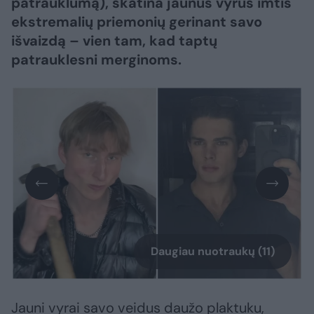
patrauklumą), skatina jaunus vyrus imtis
ekstremalių priemonių gerinant savo
išvaizdą – vien tam, kad taptų
patrauklesni merginoms.
Daugiau nuotraukų (11)
Jauni vyrai savo veidus daužo plaktuku,