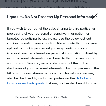
Jis taip pat yra paskelbęs vaizdo įrašų,
kuriuose daužo sau žandikaulį plaktuku, ir
rekomenduoja sekėjams nuolat kramtyti
Lrytas.lt -
Do Not Process My Personal Information
didelius gumos gabalus, kad sustiprintų
žandikaulį.
If you wish to opt-out of the sale, sharing to third parties, or
processing of your personal or sensitive information for
targeted advertising by us, please use the below opt-out
section to confirm your selection. Please note that after your
Veido plastinės chirurgijos specialistas dr.
opt-out request is processed you may continue seeing
Joshua Rosenbergas teigė, kad jaunų vyrų
interest-based ads based on personal information utilized by
bandymai žaloti savo veidus neturi jokio
us or personal information disclosed to third parties prior to
your opt-out. You may separately opt-out of the further
mokslinio pagrindo.
disclosure of your personal information by third parties on the
IAB’s list of downstream participants. This information may
also be disclosed by us to third parties on the
IAB’s List of
„Tai tiesiog veido trauma, užmaskuota kaip
Downstream Participants
that may further disclose it to other
medicininė procedūra, ir nėra tokio pasaulio,
third parties.
kuriame veido trauma duotų geresnį estetinį
Personal Data Processing Opt Outs
vaizdą, – sakė specialistas. – Tai