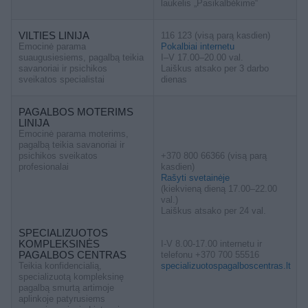
laukelis „Pasikalbėkime“
VILTIES LINIJA
116 123 (visą parą kasdien)
Emocinė parama
Pokalbiai internetu
suaugusiesiems, pagalbą teikia
I–V 17.00–20.00 val.
savanoriai ir psichikos
Laiškus atsako per 3 darbo
sveikatos specialistai
dienas
PAGALBOS MOTERIMS
LINIJA
Emocinė parama moterims,
pagalbą teikia savanoriai ir
psichikos sveikatos
+370 800 66366 (visą parą
profesionalai
kasdien)
Rašyti svetainėje
(kiekvieną dieną 17.00–22.00
val.)
Laiškus atsako per 24 val.
SPECIALIZUOTOS
KOMPLEKSINĖS
I-V 8.00-17.00 internetu ir
PAGALBOS CENTRAS
telefonu +370 700 55516
Teikia konfidencialią,
specializuotospagalboscentras.lt
specializuotą kompleksinę
pagalbą smurtą artimoje
aplinkoje patyrusiems