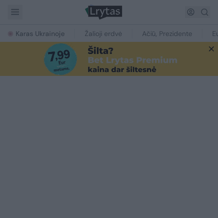
Karas Ukrainoje
Žalioji erdvė
Ačiū, Prezidente
E