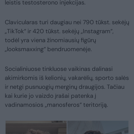
leistis testosterono injekcijas.
Clavicularas turi daugiau nei 790 tūkst. sekėjų
„TikTok“ ir 420 tūkst. sekėjų „Instagram“,
todėl yra viena žinomiausių figūrų
„looksmaxxing“ bendruomenėje.
Socialiniuose tinkluose vaikinas dalinasi
akimirkomis iš kelionių, vakarėlių, sporto salės
ir netgi pusnuogių merginų draugijos. Tačiau
kai kurie jo vaizdo įrašai patenka į
vadinamosios „manosferos“ teritoriją.