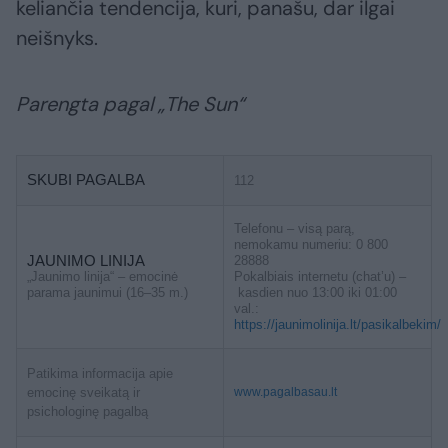
keliančia tendencija, kuri, panašu, dar ilgai
neišnyks.
Parengta pagal „The Sun“
SKUBI PAGALBA
112
Telefonu – visą parą,
nemokamu numeriu: 0 800
JAUNIMO LINIJA
28888
„Jaunimo linija“ – emocinė
Pokalbiais internetu (chat’u) –
parama jaunimui (16–35 m.)
kasdien nuo 13:00 iki 01:00
val.:
https://jaunimolinija.lt/pasikalbekim/
Patikima informacija apie
emocinę sveikatą ir
www.pagalbasau.lt
psichologinę pagalbą