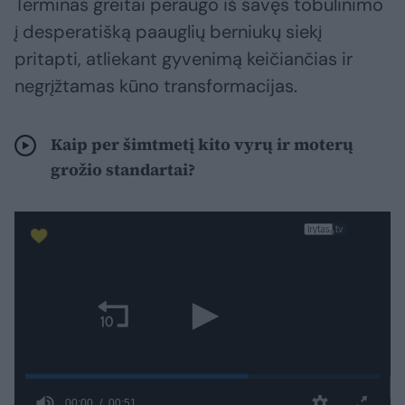
Terminas greitai peraugo iš savęs tobulinimo
į desperatišką paauglių berniukų siekį
pritapti, atliekant gyvenimą keičiančias ir
negrįžtamas kūno transformacijas.
Kaip per šimtmetį kito vyrų ir moterų
grožio standartai?