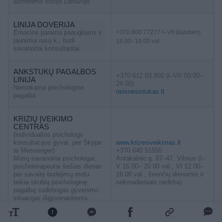
asmenims visoje Lietuvoje.
LINIJA DOVERIJA
Emocinė parama paaugliams ir
+370 800 77277 I–VII (kasdien)
jaunimui rusų k., budi
16.00–19.00 val.
savanoriai konsultantai
ANKSTUKŲ PAGALBOS
+370 612 03 800 (I–VII 00:00–
LINIJA
24:00)
Nemokama psichologinė
neisnesiotukas.lt
pagalba
KRIZIŲ ĮVEIKIMO
CENTRAS
(individualios psichologo
konsultacijos gyvai, per Skype
www.krizesiveikimas.lt
ar Messenger)
+370 640 51555
Mūsų savanoriai psichologai,
Antakalnio g. 97–47, Vilnius (I–
psichoterapeutai šešias dienas
V 16.00– 20.00 val., VI 12.00–
per savaitę budėjimų metu
16.00 val., švenčių dienomis ir
teikia skubią psichologinę
sekmadieniais nedirba)
pagalbą sudėtingas gyvenimo
situacijas išgyvenantiems
žmonėms