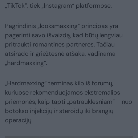
„TikTok“, tiek „Instagram“ platformose.
Pagrindinis „looksmaxxing“ principas yra
pagerinti savo išvaizdą, kad būtų lengviau
pritraukti romantines partneres. Tačiau
atsirado ir griežtesnė atšaka, vadinama
„hardmaxxing“.
„Hardmaxxing“ terminas kilo iš forumų,
kuriuose rekomenduojamos ekstremalios
priemonės, kaip tapti „patrauklesniam“ – nuo
botokso injekcijų ir steroidų iki brangių
operacijų.