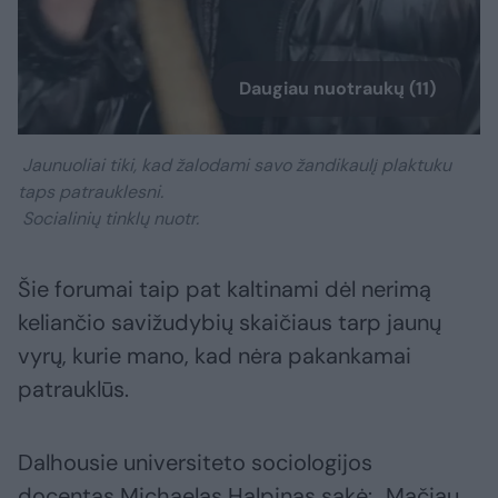
Daugiau nuotraukų (11)
Jaunuoliai tiki, kad žalodami savo žandikaulį plaktuku
taps patrauklesni.
Socialinių tinklų nuotr.
Šie forumai taip pat kaltinami dėl nerimą
keliančio savižudybių skaičiaus tarp jaunų
vyrų, kurie mano, kad nėra pakankamai
patrauklūs.
Dalhousie universiteto sociologijos
docentas Michaelas Halpinas sakė: „Mačiau