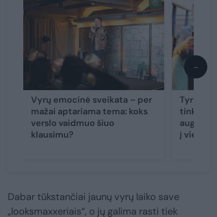
→
Vyrų emocinė sveikata – per
Tyrimas: 
mažai aptariama tema: koks
tinklų n
verslo vaidmuo šiuo
auga – ja
klausimu?
į vienatv
Dabar tūkstančiai jaunų vyrų laiko save
„looksmaxxeriais“, o jų galima rasti tiek