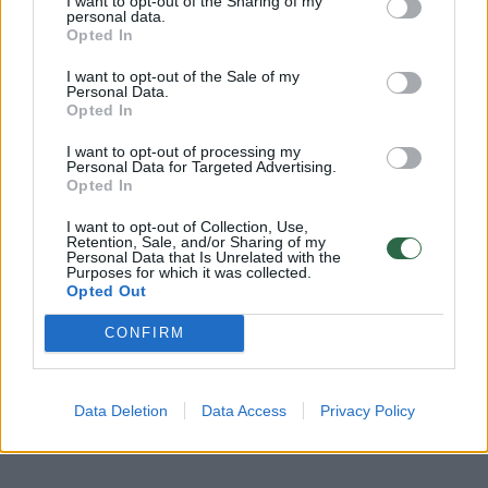
I want to opt-out of the Sharing of my
neegzistuoja. Mano patarimas būtų
personal data.
Opted In
paprastas: sustokite. Taškas.
I want to opt-out of the Sale of my
Personal Data.
Opted In
Šis procesas visiškai neveikia.
I want to opt-out of processing my
Personal Data for Targeted Advertising.
Opted In
Galima turėti idėją, kaip norėtum atrodyti,
tačiau tokia savavališka, mokslu nepagrįsta
I want to opt-out of Collection, Use,
Retention, Sale, and/or Sharing of my
sistema yra beprotiška ir neturi jokios
Personal Data that Is Unrelated with the
Purposes for which it was collected.
prasmės.
Opted Out
CONFIRM
Mes negalėsime jūsų sugrąžinti į pradinę
būklę, kai jau būsite rimtai susižaloję“, –
Data Deletion
Data Access
Privacy Policy
įspėjo dr. J. Rosenbergas.