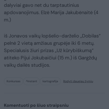
dalyviai gavo net du tarptautinius
apdovanojimus. Elzė Marija Jakubėnaitė (4
m.)
iš Jonavos vaikų lopšelio-darželio „Dobilas“
pelnė 2 vietą amžiaus grupėje iki 6 metų.
Specialusis žiuri prizas „Už kūrybiškumą“
atiteko Pijui Jokubaičiui (15 m.) iš Gargždų
vaikų dailės studijos.
Konkursas
^Instant
kartografija
Rodyti daugiau žymių
Komentuoti po šiuo straipsniu