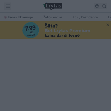
Karas Ukrainoje
Žalioji erdvė
Ačiū, Prezidente
E