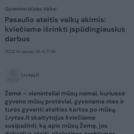
Gyvenimo būdas
Vaikai
Pasaulio ateitis vaikų akimis:
kviečiame išrinkti įspūdingiausius
darbus
2022 m. sausio 26 d. 17:28
Lrytas.lt
Žemė – vieninteliai mūsų namai, kuriuose
gyveno mūsų protėviai, gyvename mes ir
turės gyventi ateities kartos po mūsų.
Lrytas.lt
skaitytojus kviečiame
susipažinti, ką apie mūsų Žemę, jos
dabartį ir ateitį, ekologines problemas