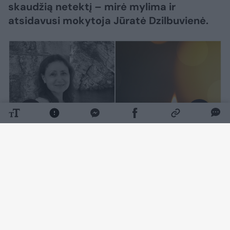
skaudžią netektį – mirė mylima ir
atsidavusi mokytoja Jūratė Dzilbuvienė.
Daugiau nuotraukų (2)
Pradinio ugdymo mokytojai, kurios rugsėjį
buvo laukiama klasėje, neseniai suėjo 60