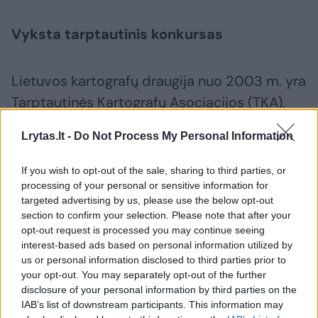
Vyksta tarptautinis konkursas
Lietuvos kartografų draugija nuo 2003 m. yra
Tarptautinės Kartografų Asociacijos (TKA),
vienijančios kartografų draugijas iš 84
Lrytas.lt -
Do Not Process My Personal Information
valstybių, narė.
If you wish to opt-out of the sale, sharing to third parties, or
processing of your personal or sensitive information for
TKA nuo 1993 m. kas dvejus metus
targeted advertising by us, please use the below opt-out
organizuoja Barbaros Petchenik (buvusi TKA
section to confirm your selection. Please note that after your
opt-out request is processed you may continue seeing
viceprezidentė, ilgą laiką dirbusi su
interest-based ads based on personal information utilized by
žemėlapiais skirtais vaikams) vardo pasaulinį
us or personal information disclosed to third parties prior to
vaikų žemėlapių konkursą.
your opt-out. You may separately opt-out of the further
disclosure of your personal information by third parties on the
IAB’s list of downstream participants. This information may