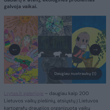
galvoja vaikai.
Daugiau nuotraukų (1)
Lrytas.lt galerijoje
– daugiau kaip 200
Lietuvos vaikų piešinių, atsiųstų į Lietuvos
kartografų draugijos organizuotą vaikų