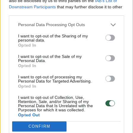
also be disclosed by us to third parties on the
IAB’s List of
Kiekviena valstybė narė, taip pat ir Lietuva,
Downstream Participants
that may further disclose it to other
vykdo nacionalinius konkursus bei atranką
third parties.
savo šalyje ir 6 atrinktus darbus siunčia į
Personal Data Processing Opt Outs
tarptautinę parodą.
I want to opt-out of the Sharing of my
personal data.
Opted In
2021 m. lietuviškajam konkursui buvo
pateikta daugiau kaip 870 kūrinių. 685 atitiko
I want to opt-out of the Sale of my
Personal Data.
konkurso reikalavimus ir buvo vertinami. Dalį
Opted In
pačių įdomiausių atrinktų darbų galite rasti ir
I want to opt-out of processing my
Personal Data for Targeted Advertising.
atiduoti jiems savo simpatijas
lrytas.lt
Opted In
balsavime.
I want to opt-out of Collection, Use,
Retention, Sale, and/or Sharing of my
Personal Data that Is Unrelated with the
Purposes for which it was collected.
Opted Out
Susiję straipsniai
CONFIRM