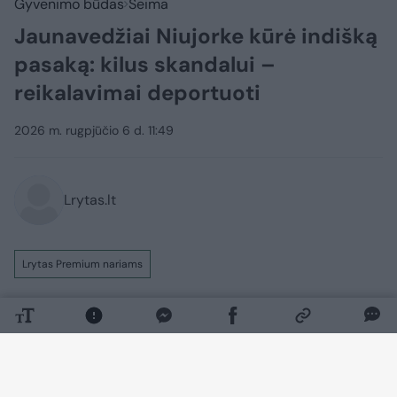
Gyvenimo būdas
Šeima
Jaunavedžiai Niujorke kūrė indišką
pasaką: kilus skandalui –
reikalavimai deportuoti
2026 m. rugpjūčio 6 d. 11:49
Lrytas.lt
Lrytas Premium nariams
Tai matėme tik filmuose. Visas Niujorkas
kalba apie įspūdingas penkių dienų
turtuolių vestuves. Tačiau ne visi įvertino
iškilmių didingumą. Socialiniuose tinkluose