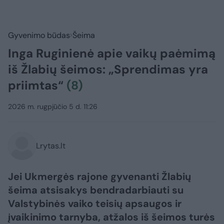
Gyvenimo būdas
Šeima
Inga Ruginienė apie vaikų paėmimą
iš Žlabių šeimos: „Sprendimas yra
priimtas“
(8)
2026 m. rugpjūčio 5 d. 11:26
Lrytas.lt
Jei Ukmergės rajone gyvenanti Žlabių
šeima atsisakys bendradarbiauti su
Valstybinės vaiko teisių apsaugos ir
įvaikinimo tarnyba, atžalos iš šeimos turės