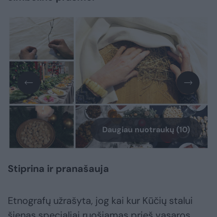
Daugiau nuotraukų (10)
Stiprina ir pranašauja
Etnografų užrašyta, jog kai kur Kūčių stalui
šienas specialiai ruošiamas prieš vasaros