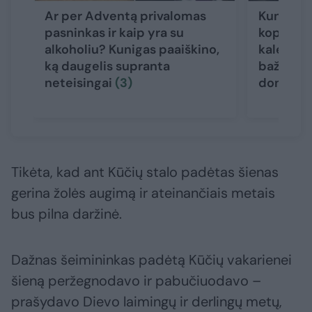
Ar per Adventą privalomas
Kun. A.T
pasninkas ir kaip yra su
koplyčio
alkoholiu? Kunigas paaiškino,
kalėdaiči
ką daugelis supranta
bažnyčio
neteisingai
(3)
donorys
Tikėta, kad ant Kūčių stalo padėtas šienas
gerina žolės augimą ir ateinančiais metais
bus pilna daržinė.
Dažnas šeimininkas padėtą Kūčių vakarienei
šieną peržegnodavo ir pabučiuodavo –
prašydavo Dievo laimingų ir derlingų metų,