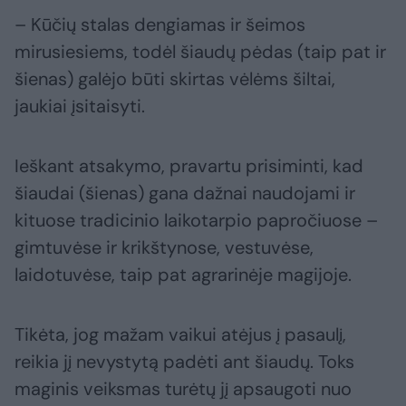
– Kūčių stalas dengiamas ir šeimos
mirusiesiems, todėl šiaudų pėdas (taip pat ir
šienas) galėjo būti skirtas vėlėms šiltai,
jaukiai įsitaisyti.
Ieškant atsakymo, pravartu prisiminti, kad
šiaudai (šienas) gana dažnai naudojami ir
kituose tradicinio laikotarpio papročiuose –
gimtuvėse ir krikštynose, vestuvėse,
laidotuvėse, taip pat agrarinėje magijoje.
Tikėta, jog mažam vaikui atėjus į pasaulį,
reikia jį nevystytą padėti ant šiaudų. Toks
maginis veiksmas turėtų jį apsaugoti nuo