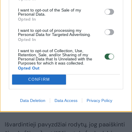
I want to opt-out of the Sale of my
Simbolinės prasmės
Personal Data.
Opted In
I want to opt-out of processing my
Yra dar daug įvairių papročių, tikėjimų, burtų,
Personal Data for Targeted Advertising.
Opted In
kuriuose taip pat įžiūrėtina simbolinė šiaudų
prasmė.
I want to opt-out of Collection, Use,
Retention, Sale, and/or Sharing of my
Personal Data that Is Unrelated with the
Purposes for which it was collected.
Opted Out
Vienu atveju šiaudai (šiaudų kūlys) –
vaisingumo, kitu – tik puošybos
CONFIRM
(kitoniškumo?), trečiu – jungties,
tarpininkavimo, ketvirtu – menkavertiškumo
Data Deletion
Data Access
Privacy Policy
(nykimo, mirties) simbolis.
Išvardintieji pavyzdžiai rodytų, jog paaiškinti