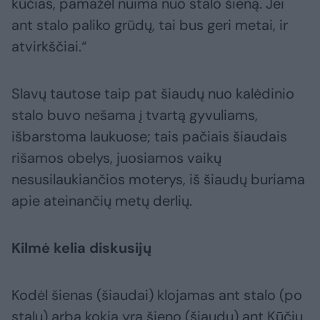
kūčias, pamažėl nuima nuo stalo šieną. Jei
ant stalo paliko grūdų, tai bus geri metai, ir
atvirkščiai.“
Slavų tautose taip pat šiaudų nuo kalėdinio
stalo buvo nešama į tvartą gyvuliams,
išbarstoma laukuose; tais pačiais šiaudais
rišamos obelys, juosiamos vaikų
nesusilaukiančios moterys, iš šiaudų buriama
apie ateinančių metų derlių.
Kilmė kelia diskusijų
Kodėl šienas (šiaudai) klojamas ant stalo (po
stalu) arba kokia yra šieno (šiaudų) ant Kūčių