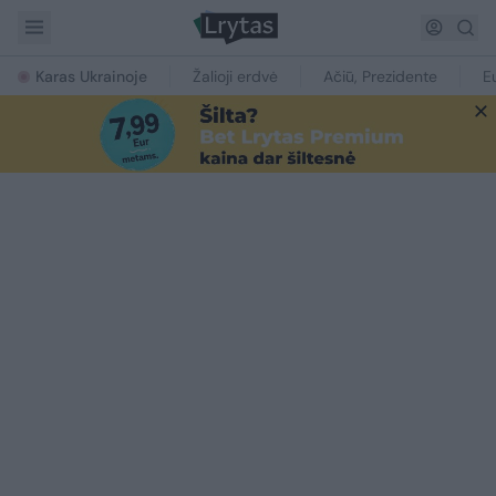
Karas Ukrainoje
Žalioji erdvė
Ačiū, Prezidente
E