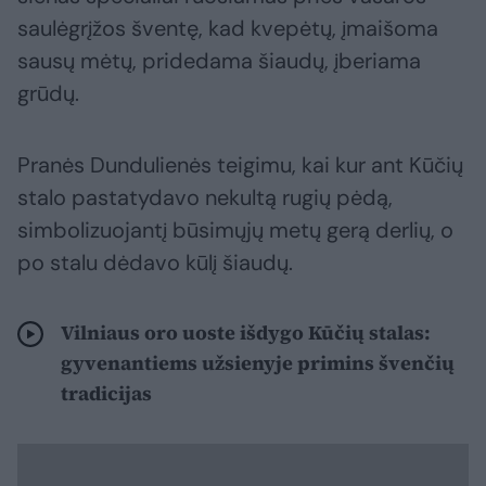
saulėgrįžos šventę, kad kvepėtų, įmaišoma
sausų mėtų, pridedama šiaudų, įberiama
grūdų.
Pranės Dundulienės teigimu, kai kur ant Kūčių
stalo pastatydavo nekultą rugių pėdą,
simbolizuojantį būsimųjų metų gerą derlių, o
po stalu dėdavo kūlį šiaudų.
Vilniaus oro uoste išdygo Kūčių stalas:
gyvenantiems užsienyje primins švenčių
tradicijas