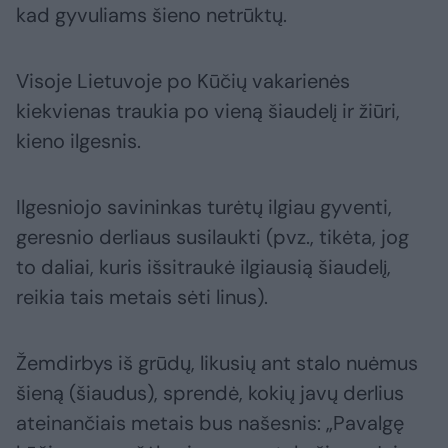
kad gyvuliams šieno netrūktų.
Visoje Lietuvoje po Kūčių vakarienės
kiekvienas traukia po vieną šiaudelį ir žiūri,
kieno ilgesnis.
Ilgesniojo savininkas turėtų ilgiau gyventi,
geresnio derliaus susilaukti (pvz., tikėta, jog
to daliai, kuris išsitraukė ilgiausią šiaudelį,
reikia tais metais sėti linus).
Žemdirbys iš grūdų, likusių ant stalo nuėmus
šieną (šiaudus), sprendė, kokių javų derlius
ateinančiais metais bus našesnis: „Pavalgę