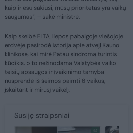
kaip ir esu sakiusi, mūsų prioritetas yra vaikų
saugumas“, – sakė ministrė.
Kaip skelbė ELTA, liepos pabaigoje viešojoje
erdvėje pasirodė istorija apie atvejį Kauno
klinikose, kai mirė Patau sindromą turintis
kūdikis, o to nežinodama Valstybės vaiko
teisių apsaugos ir įvaikinimo tarnyba
nusprendė iš šeimos paimti 6 vaikus,
įskaitant ir mirusį vaikelį.
Susiję straipsniai