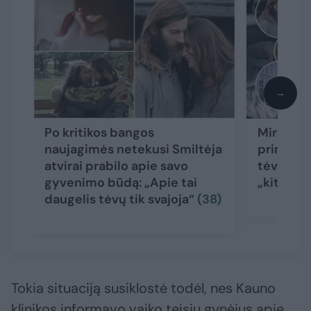
→
Po kritikos bangos
Mirusio 
naujagimės netekusi Smiltėja
priminė i
atvirai prabilo apie savo
tėvų isto
gyvenimo būdą: „Apie tai
„kitokį“
daugelis tėvų tik svajoja“
(38)
Tokia situaciją susiklostė todėl, nes Kauno
klinikos informavo vaiko teisių gynėjus apie