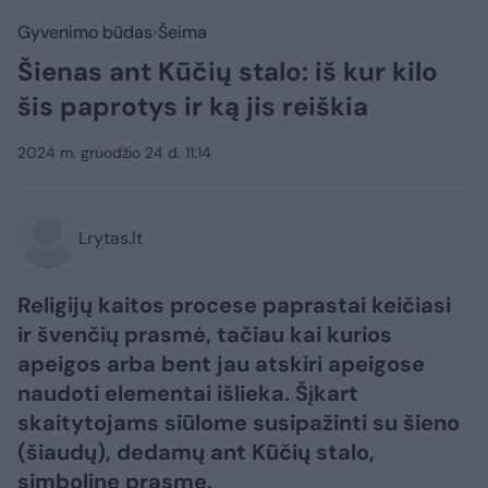
Gyvenimo būdas
Šeima
Šienas ant Kūčių stalo: iš kur kilo
šis paprotys ir ką jis reiškia
2024 m. gruodžio 24 d. 11:14
Lrytas.lt
Religijų kaitos procese paprastai keičiasi
ir švenčių prasmė, tačiau kai kurios
apeigos arba bent jau atskiri apeigose
naudoti elementai išlieka. Šįkart
skaitytojams siūlome susipažinti su šieno
(šiaudų), dedamų ant Kūčių stalo,
simboline prasme.