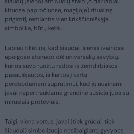
šiaudų (šieno) ant Kūčių stalo (o dar labiau
kituose papročiuose, magijoje) ritualinę
prigimtį, remiantis vien krikščioniškąja
simbolika, būtų keblu.
Labiau tikėtina, kad šiaudai, šienas įvairiose
apeigose atsirado dėl universalių savybių,
kurios savo ruožtu radosi iš žemdirbiškos
pasaulėjautos, iš kartos į kartą
perduodamam supratimui, kad jų auginami
javai nepertraukiama grandine susieja juos su
mirusiais protėviais.
Taigi, viena vertus, javai (tiek grūdai, tiek
šiaudai) simbolizuoja nesibaigiantį gyvybės