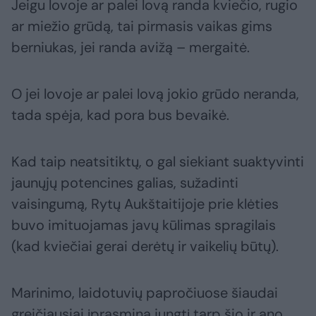
Jeigu lovoje ar palei lovą randa kviečio, rugio
ar miežio grūdą, tai pirmasis vaikas gims
berniukas, jei randa avižą – mergaitė.
O jei lovoje ar palei lovą jokio grūdo neranda,
tada spėja, kad pora bus bevaikė.
Kad taip neatsitiktų, o gal siekiant suaktyvinti
jaunųjų potencines galias, sužadinti
vaisingumą, Rytų Aukštaitijoje prie klėties
buvo imituojamas javų kūlimas spragilais
(kad kviečiai gerai derėtų ir vaikelių būtų).
Marinimo, laidotuvių papročiuose šiaudai
greičiausiai įprasmina jungtį tarp šio ir ano