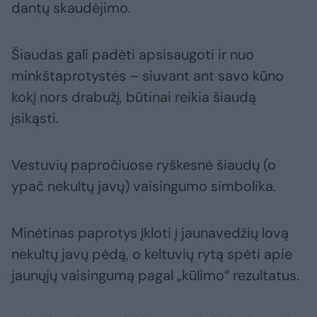
dantų skaudėjimo.
Šiaudas gali padėti apsisaugoti ir nuo
minkštaprotystės – siuvant ant savo kūno
kokį nors drabužį, būtinai reikia šiaudą
įsikąsti.
Vestuvių papročiuose ryškesnė šiaudų (o
ypač nekultų javų) vaisingumo simbolika.
Minėtinas paprotys įkloti į jaunavedžių lovą
nekultų javų pėdą, o keltuvių rytą spėti apie
jaunųjų vaisingumą pagal „kūlimo“ rezultatus.