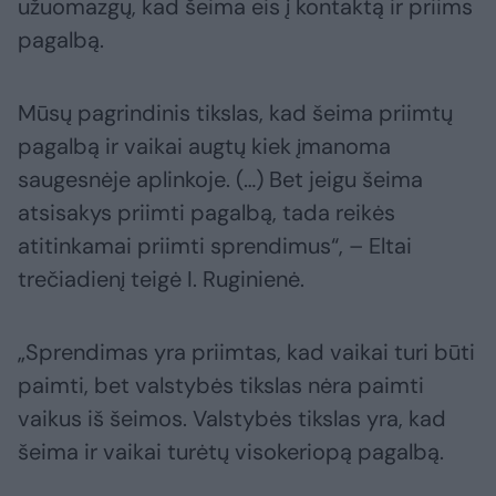
užuomazgų, kad šeima eis į kontaktą ir priims
pagalbą.
Mūsų pagrindinis tikslas, kad šeima priimtų
pagalbą ir vaikai augtų kiek įmanoma
saugesnėje aplinkoje. (…) Bet jeigu šeima
atsisakys priimti pagalbą, tada reikės
atitinkamai priimti sprendimus“, – Eltai
trečiadienį teigė I. Ruginienė.
„Sprendimas yra priimtas, kad vaikai turi būti
paimti, bet valstybės tikslas nėra paimti
vaikus iš šeimos. Valstybės tikslas yra, kad
šeima ir vaikai turėtų visokeriopą pagalbą.