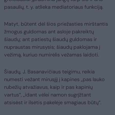
pasaulių, t. y. atlieka mediatoriaus funkciją.
Matyt, būtent dėl šios priežasties mirštantis
žmogus guldomas ant asloje pakreiktų
šiaudų; ant patiestų šiaudų guldomas ir
nupraustas mirusysis; šiaudų paklojama į
vežimą, kuriuo numirėlis vežamas laidoti.
Šiaudų, J. Basanavičiaus teigimu, reikia
numesti vežant mirusįjį į kapines „pas lauko
rubežių atvažiavus, kaip ir pas kapinių
vartus“, „idant vėlei namon sugrįžtant
atsisėst ir ilsėtis pakelėje smagiaus būtų“.