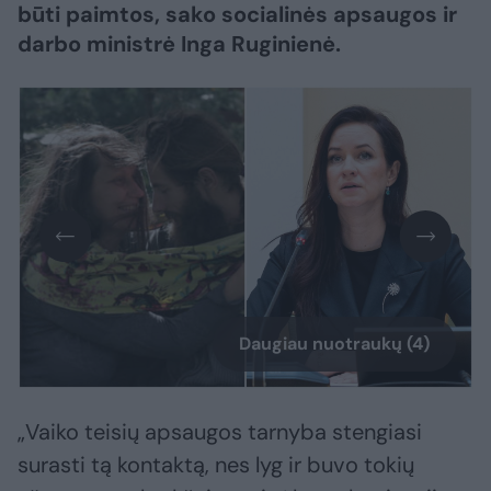
būti paimtos, sako socialinės apsaugos ir
darbo ministrė Inga Ruginienė.
Daugiau nuotraukų (4)
„Vaiko teisių apsaugos tarnyba stengiasi
surasti tą kontaktą, nes lyg ir buvo tokių