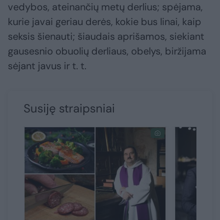
vedybos, ateinančių metų derlius; spėjama,
kurie javai geriau derės, kokie bus linai, kaip
seksis šienauti; šiaudais aprišamos, siekiant
gausesnio obuolių derliaus, obelys, biržijama
sėjant javus ir t. t.
Susiję straipsniai