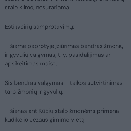
stalo kilmė, nesutariama.
Esti įvairių samprotavimų:
– šiame paprotyje įžiūrimas bendras žmonių
ir gyvulių valgymas, t. y. pasidalijimas ar
apsikeitimas maistu.
Šis bendras valgymas – taikos sutvirtinimas
tarp žmonių ir gyvulių;
– šienas ant Kūčių stalo žmonėms primena
kūdikėlio Jėzaus gimimo vietą;