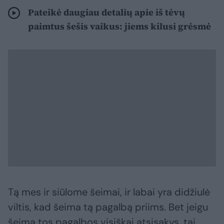
Pateikė daugiau detalių apie iš tėvų
paimtus šešis vaikus: jiems kilusi grėsmė
Tą mes ir siūlome šeimai, ir labai yra didžiulė
viltis, kad šeima tą pagalbą priims. Bet jeigu
šeima tos pagalbos visiškai atsisakys, tai,