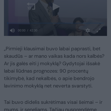
„Pirmieji klausimai buvo labai paprasti, bet
skaudūs – ar mano vaikas kada nors kalbės?
Ar jis galės eiti į mokyklą? Gydytojai išsakė
labai liūdnas prognozes: 90 procentų
tikimybė, kad nekalbės, o apie bendrojo
lavinimo mokyklą net neverta svarstyti.
Tai buvo didelis sukrėtimas visai šeimai – ir
mums, ir seneliams. Tačiau nusprendėme