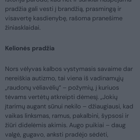
pradžia gali vesti į brandžią, prasmingą ir
visavertę kasdienybę, rašoma pranešime
žiniasklaidai.
Kelionės pradžia
Nors vėlyvas kalbos vystymasis savaime dar
nereiškia autizmo, tai viena iš vadinamųjų
„raudonų vėliavėlių“ – požymių, į kuriuos
tėvams vertėtų atkreipti dėmesį. „Jokių
įtarimų augant sūnui nekilo – džiaugiausi, kad
vaikas linksmas, ramus, pakalbini, šypsosi ir
žiūri didelėmis akimis. Augo puikiai – daug
valgė, gugavo, anksti pradėjo sėdėti,