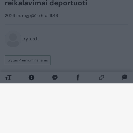
reikalavimai deportuoti
2026 m. rugpjūčio 6 d. 11:49
Lrytas.lt
Lrytas Premium nariams
Tai matėme tik filmuose. Visas Niujorkas
kalba apie įspūdingas penkių dienų
turtuolių vestuves. Tačiau ne visi įvertino
iškilmių didingumą. Socialiniuose tinkluose
įsižiebė skandalas. Pasipiktinę
komentatoriai net reikalavo deportuoti
jaunavedžius.