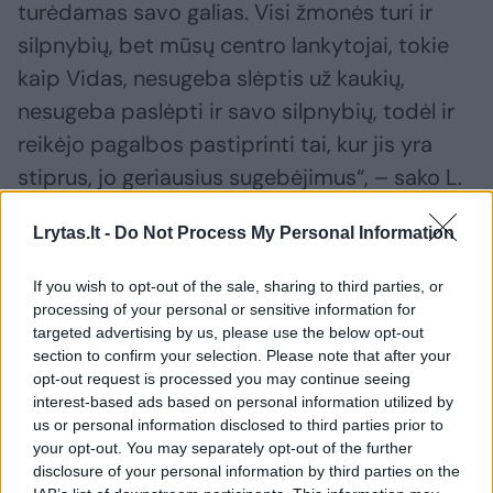
turėdamas savo galias. Visi žmonės turi ir
silpnybių, bet mūsų centro lankytojai, tokie
kaip Vidas, nesugeba slėptis už kaukių,
nesugeba paslėpti ir savo silpnybių, todėl ir
reikėjo pagalbos pastiprinti tai, kur jis yra
stiprus, jo geriausius sugebėjimus“, – sako L.
Trebienė.
Lrytas.lt -
Do Not Process My Personal Information
Jaunuolių dienos centro vadovė sako, kad
If you wish to opt-out of the sale, sharing to third parties, or
processing of your personal or sensitive information for
Vidas tobulėja ir net skaitė pranešimą
targeted advertising by us, please use the below opt-out
forume, kur dalyvavo daugiau nei 500
section to confirm your selection. Please note that after your
dalyvių: „Žavėjausi, kaip Vidas mokėjo elgtis
opt-out request is processed you may continue seeing
interest-based ads based on personal information utilized by
tokioje situacijoje sulaukęs milžiniško
us or personal information disclosed to third parties prior to
dėmesio, kaip per kelias minutes tapo toks
your opt-out. You may separately opt-out of the further
disclosure of your personal information by third parties on the
populiarus, tai labai imponavo, nes juk niekas