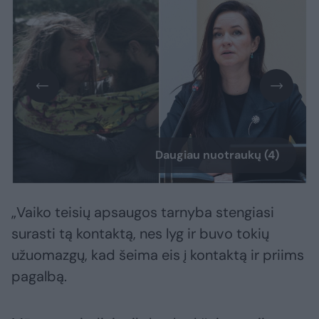
Daugiau nuotraukų (4)
„Vaiko teisių apsaugos tarnyba stengiasi
surasti tą kontaktą, nes lyg ir buvo tokių
užuomazgų, kad šeima eis į kontaktą ir priims
pagalbą.