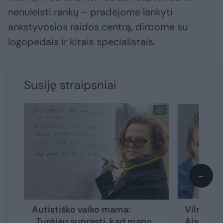
nenuleisti rankų – pradėjome lankyti
ankstyvosios raidos centrą, dirbome su
logopedais ir kitais specialistais.
Susiję straipsniai
→
Autistiško vaiko mama:
Vilnietė
„Turėjau suprasti, kad mano
Aisčio a