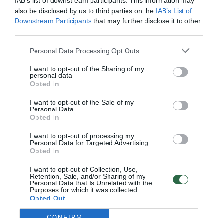
IAB’s list of downstream participants. This information may
Vido to nemokė. Jis iš prigimties toks, dar gal
also be disclosed by us to third parties on the
IAB’s List of
Downstream Participants
that may further disclose it to other
artimųjų indėlis nulėmė, kad jis puikiai
third parties.
suprato, kaip jam elgtis ir reaguoti, elgėsi
Personal Data Processing Opt Outs
labai natūraliai, o empatija sklido iš jo paties.“
I want to opt-out of the Sharing of my
personal data.
L. Trebienė visiems tėvams, kurie išgirsta
Opted In
medikų verdiktą savo vaikui: autizmo spektro
I want to opt-out of the Sale of my
Personal Data.
sutrikimas ar bet kurį kitą, linki nenuleisti
Opted In
rankų, o ieškoti vaiko galių, taip pat pasitikėti
I want to opt-out of processing my
specialistais, kurie tikrai padės tas galias
Personal Data for Targeted Advertising.
Opted In
surasti ir jas sustiprinti: „Ir dar vienas
I want to opt-out of Collection, Use,
patarimas – nebūti pernelyg globėjiškais,
Retention, Sale, and/or Sharing of my
Personal Data that Is Unrelated with the
neauti vaiko batais ar neužrišti jam batų
Purposes for which it was collected.
Opted Out
raištelių, jeigu jis sugeba tą padaryti pats,
nenešti jo krepšio, tiesiog nedaryti jam
CONFIRM