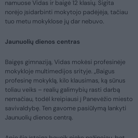
namuose Vidas ir baigė 12 klasių. Sigita
norėjo įsidarbinti mokytojo padėjėja, tačiau
tuo metu mokyklose jų dar nebuvo.
Jaunuolių dienos centras
Baigęs gimnaziją, Vidas mokėsi profesinėje
mokykloje multimedijos srityje. „Baigus
profesinę mokyklą, kilo klausimas, ką sūnus
toliau veiks – realių galimybių rasti darbą
nemačiau, todėl kreipiausi į Panevėžio miesto
savivaldybę. Ten gavome pasiūlymą lankyti
Jaunuolių dienos centrą.
Apie šią įstaigą beveik nieko nežinojau, bet