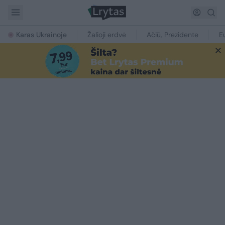
Karas Ukrainoje
Žalioji erdvė
Ačiū, Prezidente
E