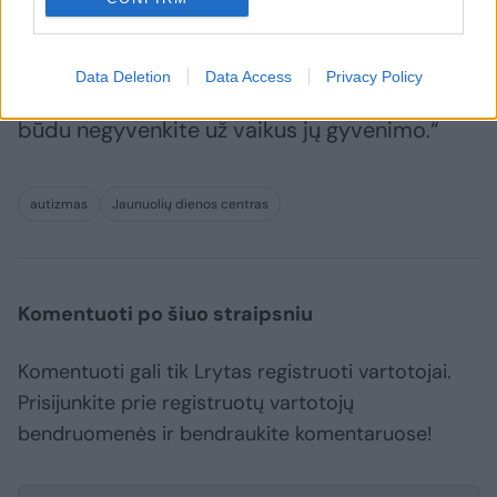
meškos paslaugos, nes kitaip jis nesugebės
užaugti savarankišku bei nuo kitų žmonių
Data Deletion
Data Access
Privacy Policy
pagalbos nepriklausomu žmogumi. Jokiu
būdu negyvenkite už vaikus jų gyvenimo.“
autizmas
Jaunuolių dienos centras
Komentuoti po šiuo straipsniu
Komentuoti gali tik Lrytas registruoti vartotojai.
Prisijunkite prie registruotų vartotojų
bendruomenės ir bendraukite komentaruose!