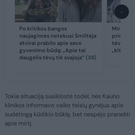
→
Po kritikos bangos
Mirusio 
naujagimės netekusi Smiltėja
priminė i
atvirai prabilo apie savo
tėvų isto
gyvenimo būdą: „Apie tai
„kitokį“
daugelis tėvų tik svajoja“
(38)
Tokia situaciją susiklostė todėl, nes Kauno
klinikos informavo vaiko teisių gynėjus apie
sudėtingą kūdikio būklę, bet nespėjo pranešti
apie mirtį.