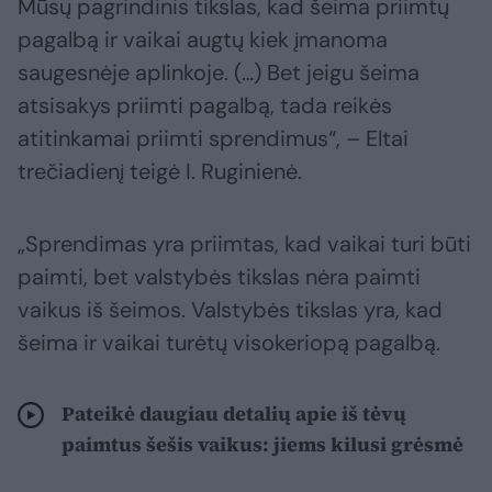
Mūsų pagrindinis tikslas, kad šeima priimtų
pagalbą ir vaikai augtų kiek įmanoma
saugesnėje aplinkoje. (…) Bet jeigu šeima
atsisakys priimti pagalbą, tada reikės
atitinkamai priimti sprendimus“, – Eltai
trečiadienį teigė I. Ruginienė.
„Sprendimas yra priimtas, kad vaikai turi būti
paimti, bet valstybės tikslas nėra paimti
vaikus iš šeimos. Valstybės tikslas yra, kad
šeima ir vaikai turėtų visokeriopą pagalbą.
Pateikė daugiau detalių apie iš tėvų
paimtus šešis vaikus: jiems kilusi grėsmė