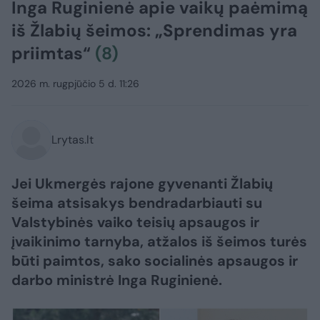
Inga Ruginienė apie vaikų paėmimą
iš Žlabių šeimos: „Sprendimas yra
priimtas“
(8)
2026 m. rugpjūčio 5 d. 11:26
Lrytas.lt
Jei Ukmergės rajone gyvenanti Žlabių
šeima atsisakys bendradarbiauti su
Valstybinės vaiko teisių apsaugos ir
įvaikinimo tarnyba, atžalos iš šeimos turės
būti paimtos, sako socialinės apsaugos ir
darbo ministrė Inga Ruginienė.