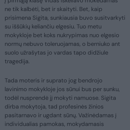
Į pirmąją klasę Vidas iškeliavo mokėdamas
ne tik kalbėti, bet ir skaityti. Bet, kaip
prisimena Sigita, sunkiausia buvo susitvarkyti
su iššūkių keliančiu elgesiu. Tuo metu
mokykloje bet koks nukrypimas nuo elgesio
normų nebuvo toleruojamas, o berniuko ant
suolo užrašytas jo vardas tapo didžiule
tragedija.
Tada moteris ir suprato jog bendrojo
lavinimo mokykloje jos sūnui bus per sunku,
todėl nusprendė jį mokyti namuose. Sigita
dirba mokytoja, tad profesinės žinios
pasitarnavo ir ugdant sūnų. Važinėdamas į
individualias pamokas, mokydamasis