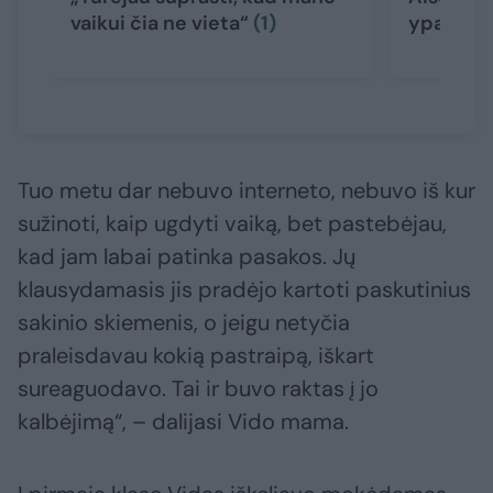
vaikui čia ne vieta“
(1)
ypatingi
Tuo metu dar nebuvo interneto, nebuvo iš kur
sužinoti, kaip ugdyti vaiką, bet pastebėjau,
kad jam labai patinka pasakos. Jų
klausydamasis jis pradėjo kartoti paskutinius
sakinio skiemenis, o jeigu netyčia
praleisdavau kokią pastraipą, iškart
sureaguodavo. Tai ir buvo raktas į jo
kalbėjimą“, – dalijasi Vido mama.