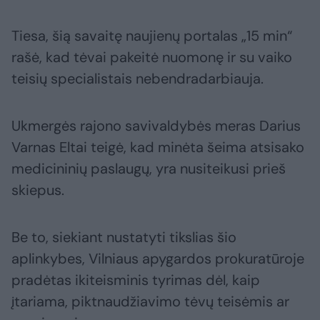
Tiesa, šią savaitę naujienų portalas „15 min“
rašė, kad tėvai pakeitė nuomonę ir su vaiko
teisių specialistais nebendradarbiauja.
Ukmergės rajono savivaldybės meras Darius
Varnas Eltai teigė, kad minėta šeima atsisako
medicininių paslaugų, yra nusiteikusi prieš
skiepus.
Be to, siekiant nustatyti tikslias šio
aplinkybes, Vilniaus apygardos prokuratūroje
pradėtas ikiteisminis tyrimas dėl, kaip
įtariama, piktnaudžiavimo tėvų teisėmis ar