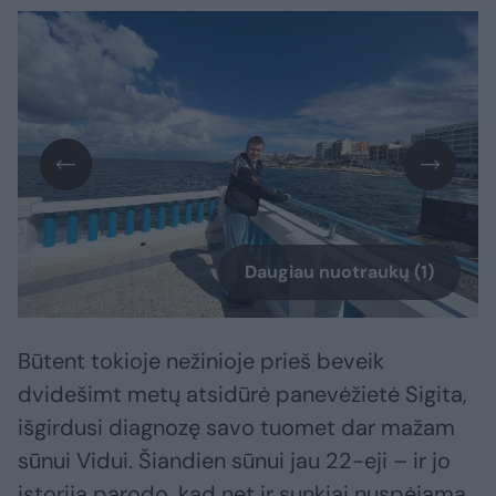
Daugiau nuotraukų (1)
Būtent tokioje nežinioje prieš beveik
dvidešimt metų atsidūrė panevėžietė Sigita,
išgirdusi diagnozę savo tuomet dar mažam
sūnui Vidui. Šiandien sūnui jau 22-eji – ir jo
istorija parodo, kad net ir sunkiai nuspėjama