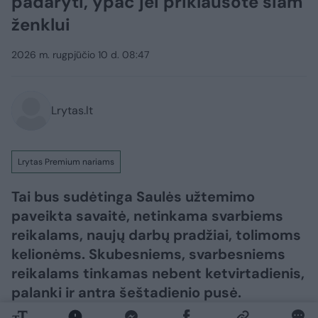
padaryti, ypač jei priklausote šiam
ženklui
2026 m. rugpjūčio 10 d. 08:47
Lrytas.lt
Lrytas Premium nariams
Tai bus sudėtinga Saulės užtemimo
paveikta savaitė, netinkama svarbiems
reikalams, naujų darbų pradžiai, tolimoms
kelionėms. Skubesniems, svarbesniems
reikalams tinkamas nebent ketvirtadienis,
palanki ir antra šeštadienio pusė.