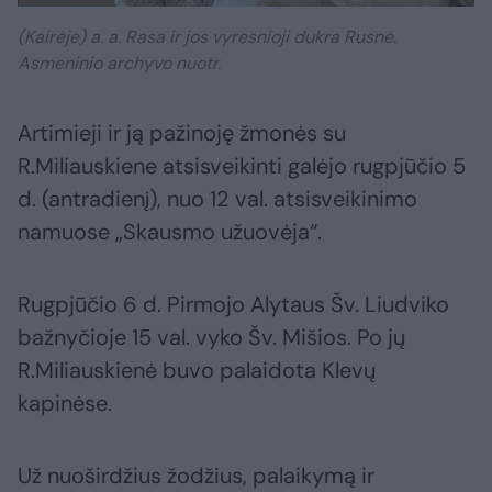
(Kairėje) a. a. Rasa ir jos vyresnioji dukra Rusnė.
Asmeninio archyvo nuotr.
Artimieji ir ją pažinoję žmonės su
R.Miliauskiene atsisveikinti galėjo rugpjūčio 5
d. (antradienį), nuo 12 val. atsisveikinimo
namuose „Skausmo užuovėja“.
Rugpjūčio 6 d. Pirmojo Alytaus Šv. Liudviko
bažnyčioje 15 val. vyko Šv. Mišios. Po jų
R.Miliauskienė buvo palaidota Klevų
kapinėse.
Už nuoširdžius žodžius, palaikymą ir