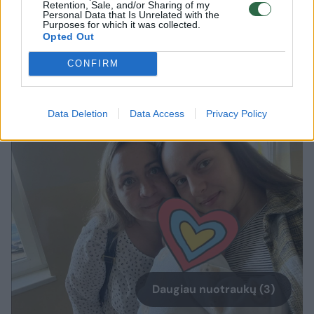
ir šilta. Ją vertino ne tik kolegos, bet ir
Retention, Sale, and/or Sharing of my
Personal Data that Is Unrelated with the
pacientai – dėl jos ypatingo gebėjimo
Purposes for which it was collected.
Opted Out
bendrauti, užjausti, suprasti. Netekome labai
CONFIRM
šviesaus žmogaus. Nuoširdžiausia užuojauta
jos šeimai.“
Data Deletion
Data Access
Privacy Policy
Daugiau nuotraukų (3)