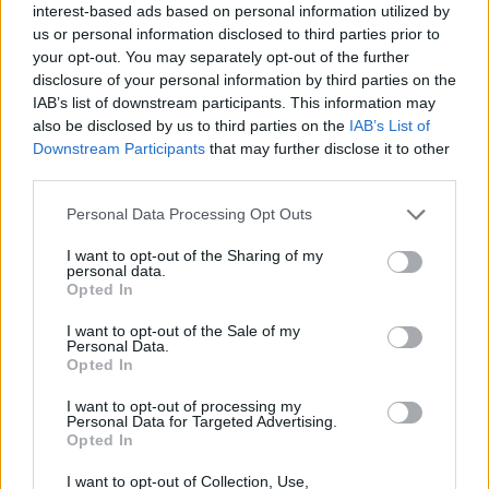
interest-based ads based on personal information utilized by
us or personal information disclosed to third parties prior to
your opt-out. You may separately opt-out of the further
disclosure of your personal information by third parties on the
Rusnė pasakoja, jog mama ilgus metus dirbo
IAB’s list of downstream participants. This information may
pardavėja, bet visada turėjo svajonę padėti
also be disclosed by us to third parties on the
IAB’s List of
Downstream Participants
that may further disclose it to other
žmonėms. Atkaklumu ir drąsa ji pakeitė
third parties.
gyvenimo kelią – baigė Alytaus profesinio
Personal Data Processing Opt Outs
rengimo centrą ir tapo slaugytoja.
I want to opt-out of the Sharing of my
personal data.
Viešosios įstaigos „Tėviškės namai“, kurioje
Opted In
dirbo Rasa, vadovas Eimantas Balaika sako,
I want to opt-out of the Sale of my
Personal Data.
kad netekus kolegės – visą kolektyvą
Opted In
sukaustė liūdesys:
I want to opt-out of processing my
Personal Data for Targeted Advertising.
Opted In
„Rasa buvo nepaprastai nuoširdi, rūpestinga
I want to opt-out of Collection, Use,