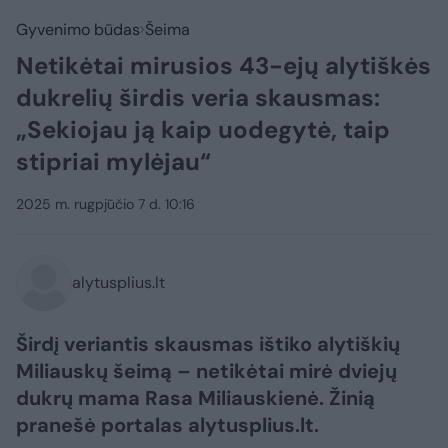
Gyvenimo būdas
Šeima
Netikėtai mirusios 43-ejų alytiškės
dukrelių širdis veria skausmas:
„Sekiojau ją kaip uodegytė, taip
stipriai mylėjau“
2025 m. rugpjūčio 7 d. 10:16
alytusplius.lt
Širdį veriantis skausmas ištiko alytiškių
Miliauskų šeimą – netikėtai mirė dviejų
dukrų mama Rasa Miliauskienė. Žinią
pranešė portalas alytusplius.lt.