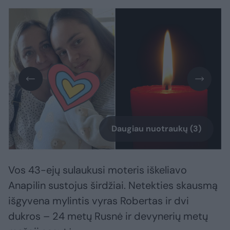
Daugiau nuotraukų (3)
Vos 43-ejų sulaukusi moteris iškeliavo
Anapilin sustojus širdžiai. Netekties skausmą
išgyvena mylintis vyras Robertas ir dvi
dukros – 24 metų Rusnė ir devynerių metų