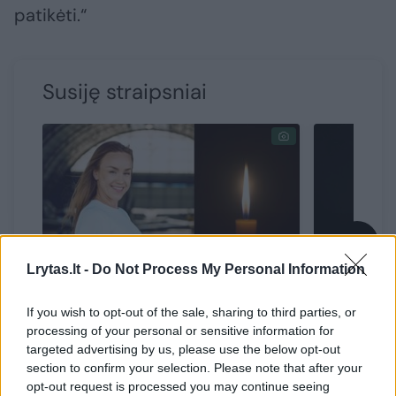
patikėti.“
Susiję straipsniai
→
Lrytas.lt -
Do Not Process My Personal Information
Tragiška žinia: mirė vos 30-
Liūdna ž
If you wish to opt-out of the sale, sharing to third parties, or
processing of your personal or sensitive information for
ies pilotė Ieva Liekytė
Lietuvo
targeted advertising by us, please use the below opt-out
section to confirm your selection. Please note that after your
opt-out request is processed you may continue seeing