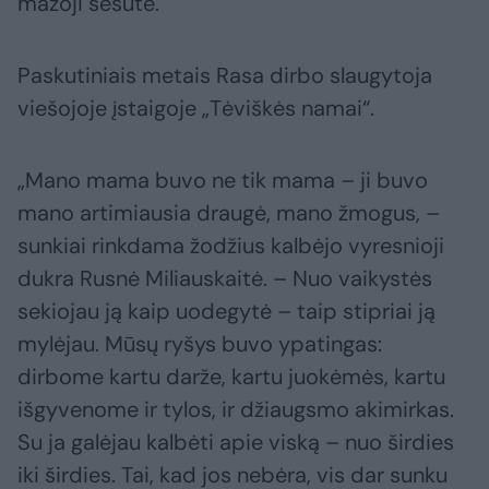
mažoji sesutė.
Paskutiniais metais Rasa dirbo slaugytoja
viešojoje įstaigoje „Tėviškės namai“.
„Mano mama buvo ne tik mama – ji buvo
mano artimiausia draugė, mano žmogus, –
sunkiai rinkdama žodžius kalbėjo vyresnioji
dukra Rusnė Miliauskaitė. – Nuo vaikystės
sekiojau ją kaip uodegytė – taip stipriai ją
mylėjau. Mūsų ryšys buvo ypatingas:
dirbome kartu darže, kartu juokėmės, kartu
išgyvenome ir tylos, ir džiaugsmo akimirkas.
Su ja galėjau kalbėti apie viską – nuo širdies
iki širdies. Tai, kad jos nebėra, vis dar sunku