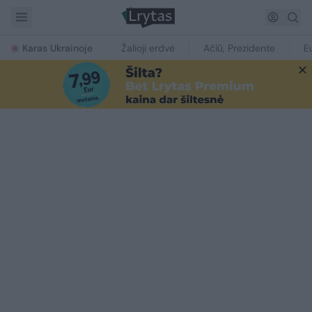
Karas Ukrainoje
Žalioji erdvė
Ačiū, Prezidente
E