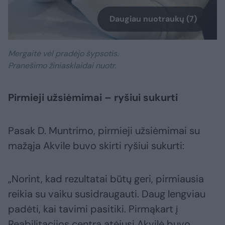
Daugiau nuotraukų (7)
Mergaitė vėl pradėjo šypsotis.
Pranešimo žiniasklaidai nuotr.
Pirmieji užsiėmimai – ryšiui sukurti
Pasak D. Muntrimo, pirmieji užsiėmimai su
mažąja Akvile buvo skirti ryšiui sukurti:
„Norint, kad rezultatai būtų geri, pirmiausia
reikia su vaiku susidraugauti. Daug lengviau
padėti, kai tavimi pasitiki. Pirmąkart į
Reabilitacijos centrą atėjusi Akvilė buvo