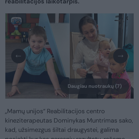
reabilitacijos laikotarpis.
Daugiau nuotraukų (7)
„Mamų unijos“ Reabilitacijos centro
kineziterapeutas Dominykas Muntrimas sako,
kad, užsimezgus šiltai draugystei, galima