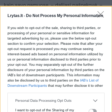
kaip savo namuose, – dalijasi pašnekovė. –
Ypač patogu buvo tai, kad po vienu stogu
Lrytas.lt -
Do Not Process My Personal Information
radome viską: ir jaukius namus, visas
būtiniausias paslaugas ir reabilitacijos centrą,
If you wish to opt-out of the sale, sharing to third parties, or
processing of your personal or sensitive information for
kuriame galėjome kasdien lankytis. Nereikėjo
targeted advertising by us, please use the below opt-out
papildomai ieškoti kineziterapeuto, kuris
section to confirm your selection. Please note that after your
opt-out request is processed you may continue seeing
Akvilei buvo ypač reikalingas“, – dalijasi E.
interest-based ads based on personal information utilized by
Smolskienė.
us or personal information disclosed to third parties prior to
your opt-out. You may separately opt-out of the further
disclosure of your personal information by third parties on the
Mergaitė vėl pradėjo šypsotis
IAB’s list of downstream participants. This information may
also be disclosed by us to third parties on the
IAB’s List of
Downstream Participants
that may further disclose it to other
„Po išvarginusio gydymo dukra buvo labai
third parties.
įsibaiminusi, su niekuo nenorėjo bendrauti. Ji
Personal Data Processing Opt Outs
bijojo visų, ypač vyrų. Iš pradžių pas
I want to opt-out of the Sharing of my