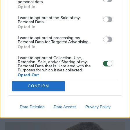
kineziterapeutą net nenorėjo eiti, tačiau labai
personal data.
Opted In
greitai situacija pasikeitė.
I want to opt-out of the Sale of my
Personal Data.
Opted In
Negalėjau patikėti, kad visų bijojusi mergaitė
netrukus pradėjo šypsotis, – prisimena E.
I want to opt-out of processing my
Personal Data for Targeted Advertising.
Smolskienė. – Man tikras stebuklas buvo, kai
Opted In
pamačiau, kad Akvilė su kineziterapeutu
I want to opt-out of Collection, Use,
Retention, Sale, and/or Sharing of my
pradėjo kalbėtis kaip su šeimos nariu. Aišku,
Personal Data that Is Unrelated with the
Purposes for which it was collected.
mamai tai didžiausias džiaugsmas. „Šeimos
Opted Out
namų reabilitacijos centro“ kineziterapeutas
CONFIRM
Dominykas Muntrimas ne tik grąžino dukrai
judėjimo laisvę, bet ir – pasitikėjimą savimi
bei drąsą.“
Data Deletion
Data Access
Privacy Policy