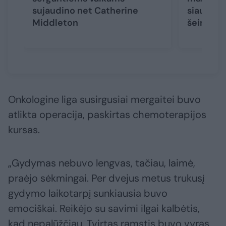
sujaudino net Catherine
siaubing
Middleton
šeimoje 
Onkologine liga susirgusiai mergaitei buvo
atlikta operacija, paskirtas chemoterapijos
kursas.
„Gydymas nebuvo lengvas, tačiau, laimė,
praėjo sėkmingai. Per dvejus metus trukusį
gydymo laikotarpį sunkiausia buvo
emociškai. Reikėjo su savimi ilgai kalbėtis,
kad nepalūžčiau. Tvirtas ramstis buvo vyras,