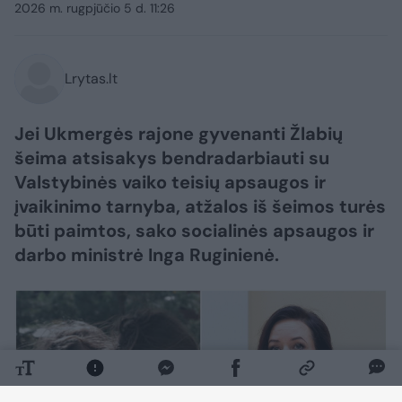
2026 m. rugpjūčio 5 d. 11:26
Lrytas.lt
Jei Ukmergės rajone gyvenanti Žlabių
šeima atsisakys bendradarbiauti su
Valstybinės vaiko teisių apsaugos ir
įvaikinimo tarnyba, atžalos iš šeimos turės
būti paimtos, sako socialinės apsaugos ir
darbo ministrė Inga Ruginienė.