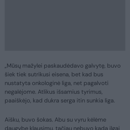
„Mūsų mažylei paskaudėdavo galvytę, buvo
šiek tiek sutrikusi eisena, bet kad bus
nustatyta onkologinė liga, net pagalvoti
negalėjome. Atlikus išsamius tyrimus,
paaiškėjo, kad dukra serga itin sunkia liga.
Aišku, buvo šokas. Abu su vyru kėlėme
daugybę klausimų, tačiau nebuvo kada ilgai