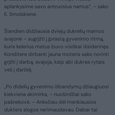
aplankysime savo antruosius namus“, – sako
E. Smolskienė.
Šiandien didžiausia dviejų dukrelių mamos
svajonė – sugrįžti į įprastą gyvenimo ritmą,
kuris kelerius metus buvo visiškai išsiderinęs.
Konditere dirbanti jauna moteris sako norinti
grįžti į darbą, svajoja, kaip abi dukras rytais
veš į darželį.
„Po didelių gyvenimo išbandymų džiaugiuosi
kiekviena akimirka, – nuoširdžiai sako
pašnekovė. – Anksčiau dėl menkiausios
dukters slogos nerimaudavau. Dabar tai