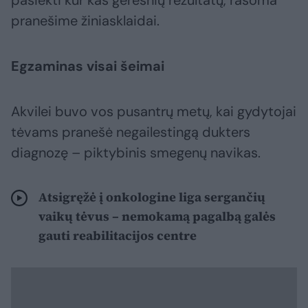
pasiekti kur kas geresnių rezultatų, rašoma
pranešime žiniasklaidai.
Egzaminas visai šeimai
Akvilei buvo vos pusantrų metų, kai gydytojai
tėvams pranešė negailestingą dukters
diagnozę – piktybinis smegenų navikas.
Atsigręžė į onkologine liga sergančių
vaikų tėvus – nemokamą pagalbą galės
gauti reabilitacijos centre