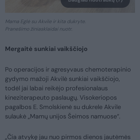
Mama Eglė su Akvile ir kita dukryte.
Pranešimo žiniasklaidai nuotr.
Mergaitė sunkiai vaikščiojo
Po operacijos ir agresyvaus chemoterapinio
gydymo mažoji Akvilė sunkiai vaikščiojo,
todėl jai labai reikėjo profesionalaus
kineziterapeuto paslaugų. Visokeriopos
pagalbos E. Smolskienė su dukrele Akvile
sulaukė „Mamų unijos Šeimos namuose“.
„Čia atvykę jau nuo pirmos dienos jautėmės