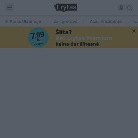
Karas Ukrainoje
Žalioji erdvė
Ačiū, Prezidente
E