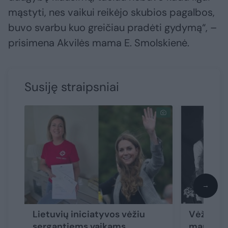
mąstyti, nes vaikui reikėjo skubios pagalbos,
buvo svarbu kuo greičiau pradėti gydymą“, –
prisimena Akvilės mama E. Smolskienė.
Susiję straipsniai
→
Lietuvių iniciatyvos vėžiu
Vėžiu se
sergantiems vaikams
mama ats