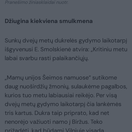
Pranešimo žiniasklaidai nuotr.
Džiugina kiekviena smulkmena
Sunkų dvejų metų dukrelės gydymo laikotarpį
išgyvenusi E. Smolskienė atvira: „Kritiniu metu
labai svarbu rasti palaikančiųjų.
„Mamų unijos Šeimos namuose“ sutikome
daug nuoširdžių žmonių, sulaukėme pagalbos,
kurios tuo metu labiausiai reikėjo. Per visą
dvejų metų gydymo laikotarpį čia lankėmės
tris kartus. Dukra taip priprato, kad net
nenorėjo važiuoti namo į Biržus. Teko
prižadėti, kad būdami Vilniuje visada