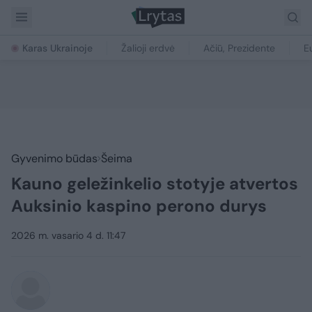
Karas Ukrainoje
Žalioji erdvė
Ačiū, Prezidente
E
Gyvenimo būdas
Šeima
Kauno geležinkelio stotyje atvertos
Auksinio kaspino perono durys
2026 m. vasario 4 d. 11:47