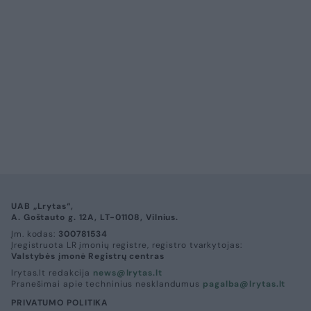
UAB „Lrytas“,
A. Goštauto g. 12A, LT-01108, Vilnius.
Įm. kodas:
300781534
Įregistruota LR įmonių registre, registro tvarkytojas:
Valstybės įmonė Registrų centras
lrytas.lt redakcija
news@lrytas.lt
Pranešimai apie techninius nesklandumus
pagalba@lrytas.lt
PRIVATUMO POLITIKA