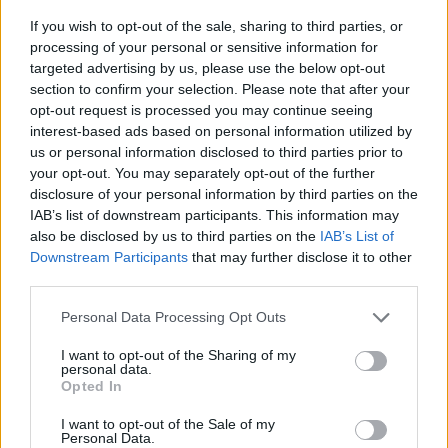
turi
išgirdo,
sergantiems
If you wish to opt-out of the sale, sharing to third parties, or
išmokti
kai
vaikams
processing of your personal or sensitive information for
džiaugtis
Akvilė
sujaudino
targeted advertising by us, please use the below opt-out
akimirkomis
buvo
net
section to confirm your selection. Please note that after your
opt-out request is processed you may continue seeing
vos
Karališkuosius
interest-based ads based on personal information utilized by
pusantrų
rūmus
us or personal information disclosed to third parties prior to
metukų:
your opt-out. You may separately opt-out of the further
„Dabar
disclosure of your personal information by third parties on the
sloga
IAB’s list of downstream participants. This information may
atrodo
also be disclosed by us to third parties on the
IAB’s List of
smulkmena“
Downstream Participants
that may further disclose it to other
third parties.
Personal Data Processing Opt Outs
I want to opt-out of the Sharing of my
personal data.
Vien palaikydami sergančius vaikus mes jau
Opted In
prisidedame prie gerumo. Mūsų dėmesys bei
I want to opt-out of the Sale of my
finansinė parama vėžio paliestų vaikų
Personal Data.