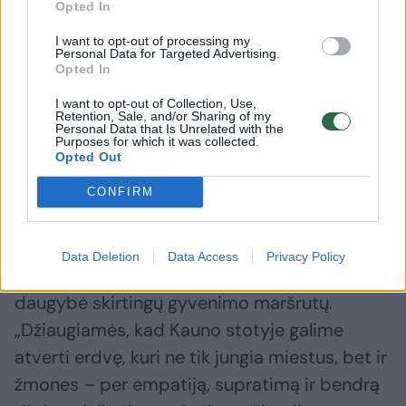
Opted In
šeimoms labai reikalinga. Svarbu visada
I want to opt-out of processing my
nepamiršti, kad žmogiškumas, atjauta, meilė
Personal Data for Targeted Advertising.
Opted In
vienas kitam – svarbiausi dalykai, kurie
padeda sveikti ir bet kurioje kelionėje yra
I want to opt-out of Collection, Use,
Retention, Sale, and/or Sharing of my
reikalingi“, – pabrėžė D. Daujotaitė.
Personal Data that Is Unrelated with the
Purposes for which it was collected.
Opted Out
Ne tik pamatyti, bet ir patirti
CONFIRM
LTG Infra vadovas Vytis Žalimas teigė, kad
Data Deletion
Data Access
Privacy Policy
geležinkelio stotis – vieta, kur susikerta
daugybė skirtingų gyvenimo maršrutų.
„Džiaugiamės, kad Kauno stotyje galime
atverti erdvę, kuri ne tik jungia miestus, bet ir
žmones – per empatiją, supratimą ir bendrą