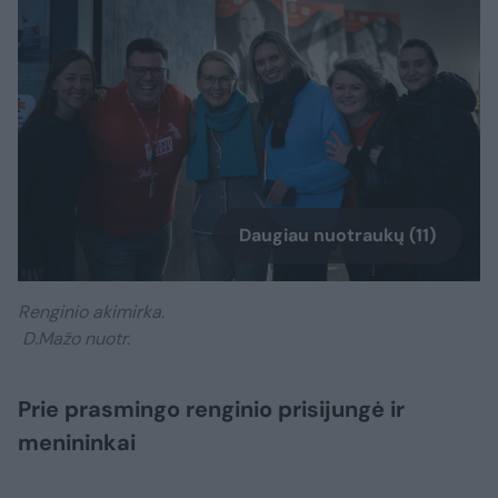
Daugiau nuotraukų (11)
Renginio akimirka.
D.Mažo nuotr.
Prie prasmingo renginio prisijungė ir
menininkai