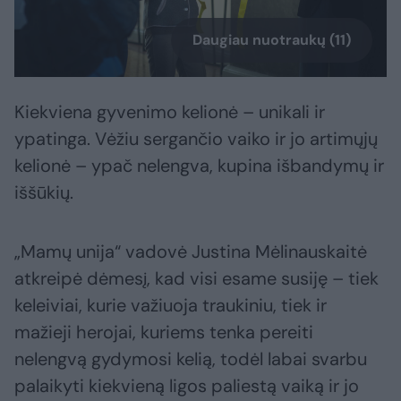
Daugiau nuotraukų (11)
Kiekviena gyvenimo kelionė – unikali ir
ypatinga. Vėžiu sergančio vaiko ir jo artimųjų
kelionė – ypač nelengva, kupina išbandymų ir
iššūkių.
„Mamų unija“ vadovė Justina Mėlinauskaitė
atkreipė dėmesį, kad visi esame susiję – tiek
keleiviai, kurie važiuoja traukiniu, tiek ir
mažieji herojai, kuriems tenka pereiti
nelengvą gydymosi kelią, todėl labai svarbu
palaikyti kiekvieną ligos paliestą vaiką ir jo