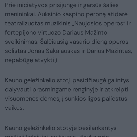
Prie iniciatyvos prisijungė ir garsūs šalies
menininkai. Auksinio kaspino peroną atidarė
teatralizuotas muzikinis „Naujosios operos“ ir
fortepijono virtuozo Dariaus Mažinto
sveikinimas. Šalčiausią vasario dieną operos
solistas Jonas Sakalauskas ir Darius Mažintas,
nepabūgę atvykti į
Kauno geležinkelio stotį, pasidžiaugė galintys
dalyvauti prasmingame renginyje ir atkreipti
visuomenės dėmesį į sunkios ligos paliestus
vaikus.
Kauno geležinkelio stotyje besilankantys
mažieji keleiviai, su tėvais užsukę prie