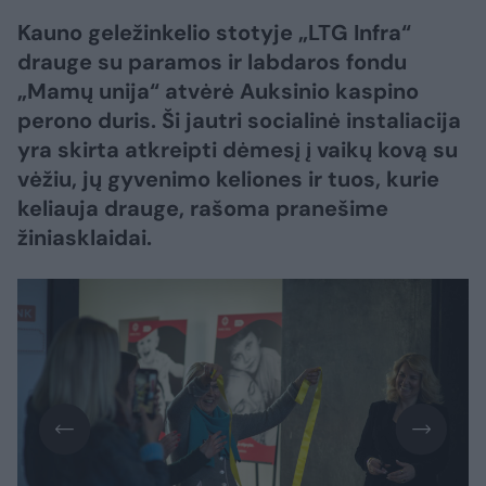
Kauno geležinkelio stotyje „LTG Infra“
drauge su paramos ir labdaros fondu
„Mamų unija“ atvėrė Auksinio kaspino
perono duris. Ši jautri socialinė instaliacija
yra skirta atkreipti dėmesį į vaikų kovą su
vėžiu, jų gyvenimo keliones ir tuos, kurie
keliauja drauge, rašoma pranešime
žiniasklaidai.