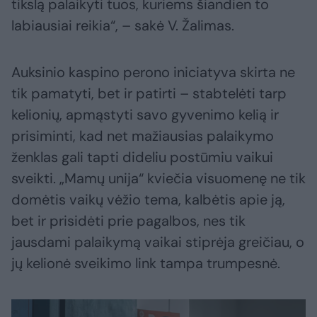
tikslą palaikyti tuos, kuriems šiandien to
labiausiai reikia“, – sakė V. Žalimas.
Auksinio kaspino perono iniciatyva skirta ne
tik pamatyti, bet ir patirti – stabtelėti tarp
kelionių, apmąstyti savo gyvenimo kelią ir
prisiminti, kad net mažiausias palaikymo
ženklas gali tapti dideliu postūmiu vaikui
sveikti. „Mamų unija“ kviečia visuomenę ne tik
domėtis vaikų vėžio tema, kalbėtis apie ją,
bet ir prisidėti prie pagalbos, nes tik
jausdami palaikymą vaikai stiprėja greičiau, o
jų kelionė sveikimo link tampa trumpesnė.