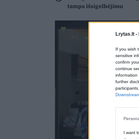
tampa išsigelbėjimu
Lrytas.lt -
If you wish 
sensitive in
confirm you
continue se
information 
further disc
participants
Downstream 
Persona
I want t