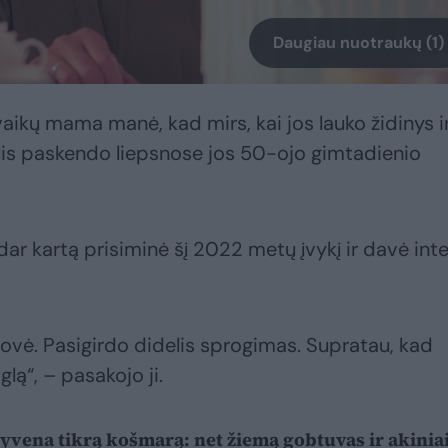
Daugiau nuotraukų (1)
vaikų mama manė, kad mirs, kai jos lauko židinys i
elis paskendo liepsnose jos 50-ojo gimtadienio
r kartą prisiminė šį 2022 metų įvykį ir davė inte
rovė. Pasigirdo didelis sprogimas. Supratau, kad
lą“, – pasakojo ji.
gyvena tikrą košmarą: net žiemą gobtuvas ir akinia