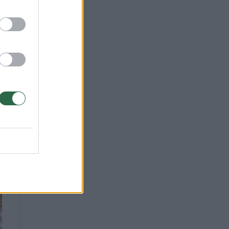
o
iau