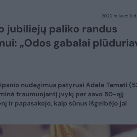
2026 m. kovo 9 d.
 jubiliejų paliko randus
mui: „Odos gabalai plūduria
aipsnio nudegimus patyrusi Adele Tamati (5
iminė traumuojantį įvykį per savo 50-ąjį
nį ir papasakojo, kaip sūnus išgelbėjo jai