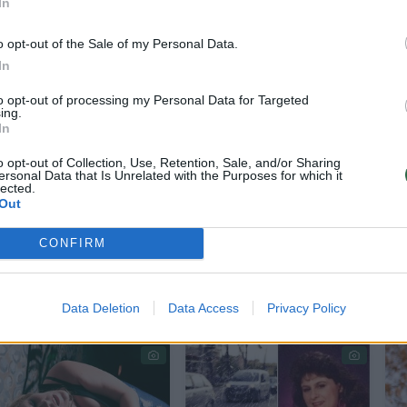
In
o opt-out of the Sale of my Personal Data.
In
 taisyklę „stok, krisk ant žemės ir voliokis“, nes
to opt-out of processing my Personal Data for Targeted
sios pagalbos mokymus, tačiau jos drabužiai buv
ing.
In
iagų, todėl liepsnos negeso.
o opt-out of Collection, Use, Retention, Sale, and/or Sharing
ersonal Data that Is Unrelated with the Purposes for which it
lected.
eris, bandė gesinti liepsnas šunų antklodėmis, tač
Out
mai šokti į baseiną.
CONFIRM
Data Deletion
Data Access
Privacy Policy