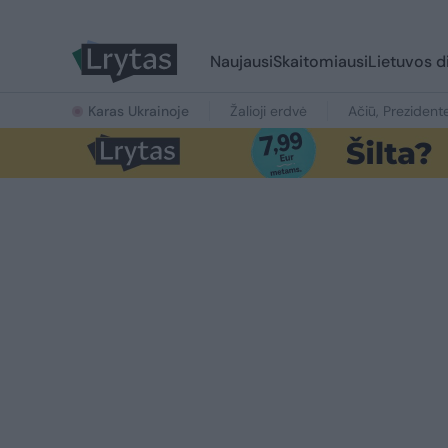
Naujausi
Skaitomiausi
Lietuvos d
Karas Ukrainoje
Žalioji erdvė
Ačiū, Prezident