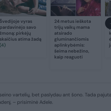
Švedijoje vyras
24 metus ieškota
pardavinėjo savo
trijų vaikų mama
žmoną: pirkėjų
atsirado
skaičius atima žadą
gluminančiomis
(4)
aplinkybėmis:
šeima nebežino,
kaip reaguoti
seino vartelių, bet paslydau ant šono. Tada pajut
enį, – prisiminė Adele.