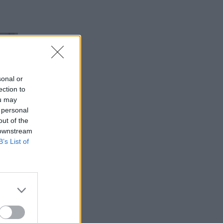
sonal or
ection to
ou may
 personal
out of the
 downstream
B’s List of