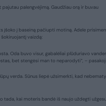
art pajutau palengvėjimą. Gaudžiau orą ir buvau
 įšoko į baseiną pačiupti motiną. Adele prisimen
šokiruojantį vaizdą:
sta. Oda buvo visur, gabalėliai plūduriavo vanden
tas, bet stengėsi man to neparodyti“, – pasakojo
r lūpų verda. Sūnus liepė užsimerkti, kad nebemat
 tada, kai moteris bandė iš naujo uždegti užgesu