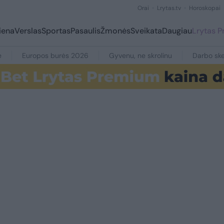
Orai
Lrytas.tv
Horoskopai
iena
Verslas
Sportas
Pasaulis
Žmonės
Sveikata
Daugiau
Lrytas 
e
Europos burės 2026
Gyvenu, ne skrolinu
Darbo ske