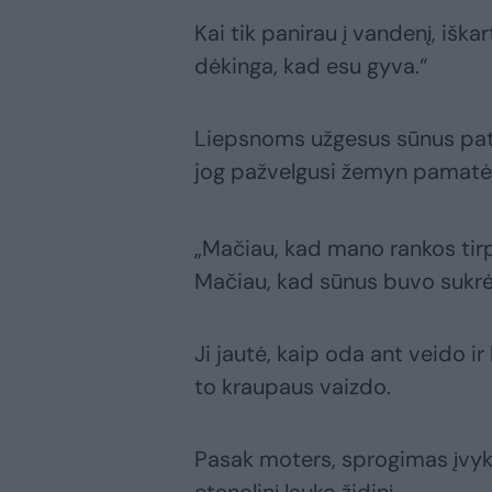
Kai tik panirau į vandenį, išk
dėkinga, kad esu gyva.“
Liepsnoms užgesus sūnus pats
jog pažvelgusi žemyn pamatė 
„Mačiau, kad mano rankos tirp
Mačiau, kad sūnus buvo sukrės
Ji jautė, kaip oda ant veido i
to kraupaus vaizdo.
Pasak moters, sprogimas įvyko
etanolinį lauko židinį.