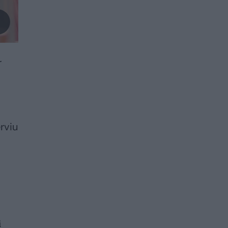
r
rviu
i