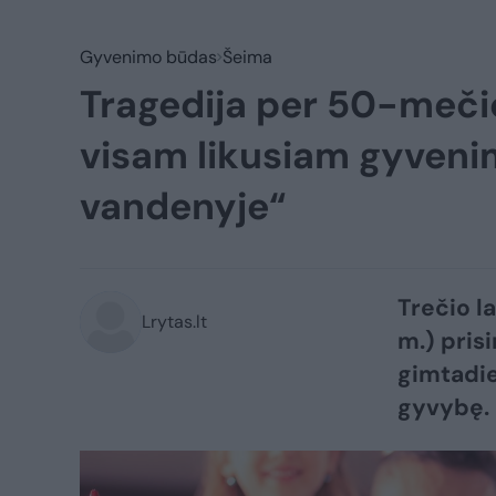
Gyvenimo būdas
Šeima
Tragedija per 50-mečio
visam likusiam gyveni
vandenyje“
Trečio l
Lrytas.lt
m.) pris
gimtadie
gyvybę.