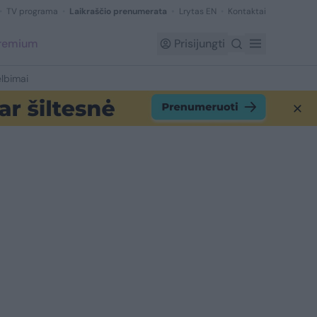
TV programa
Laikraščio prenumerata
Lrytas EN
Kontaktai
Premium
Prisijungti
lbimai