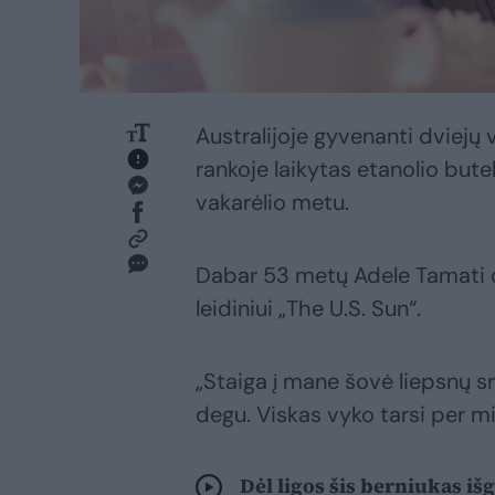
Australijoje gyvenanti dviejų 
rankoje laikytas etanolio but
vakarėlio metu.
Dabar 53 metų Adele Tamati da
leidiniui „The U.S. Sun“.
„Staiga į mane šovė liepsnų s
degu. Viskas vyko tarsi per mig
Dėl ligos šis berniukas iš