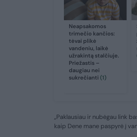
Neapsakomos
trimečio kančios:
tėvai plikė
vandeniu, laikė
užrakintą stalčiuje.
Priežastis –
daugiau nei
sukrečianti
(1)
„Paklausiau ir nubėgau link ba
kaip Dene mane paspyrė į vand