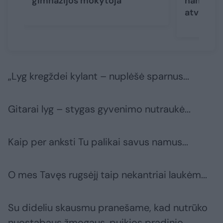
gimnazijos mokytoja
namus ka
atvirai
(5
„Lyg kregždei kylant – nuplėšė sparnus...
Gitarai lyg – stygas gyvenimo nutraukė...
Kaip per anksti Tu palikai savus namus...
O mes Tavęs rugsėjį taip nekantriai laukėm...
Su dideliu skausmu pranešame, kad nutrūko
nuostabaus žmogaus, puikios pradinio