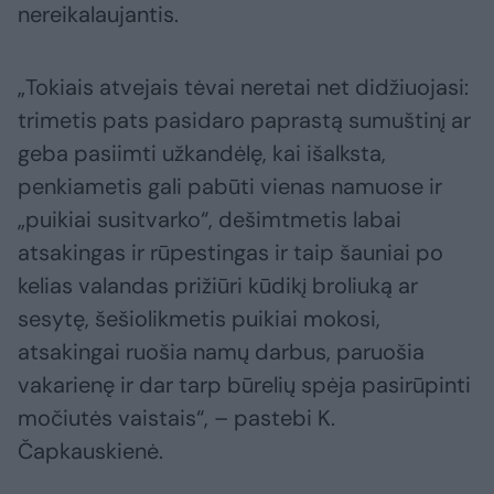
nereikalaujantis.
„Tokiais atvejais tėvai neretai net didžiuojasi:
trimetis pats pasidaro paprastą sumuštinį ar
geba pasiimti užkandėlę, kai išalksta,
penkiametis gali pabūti vienas namuose ir
„puikiai susitvarko“, dešimtmetis labai
atsakingas ir rūpestingas ir taip šauniai po
kelias valandas prižiūri kūdikį broliuką ar
sesytę, šešiolikmetis puikiai mokosi,
atsakingai ruošia namų darbus, paruošia
vakarienę ir dar tarp būrelių spėja pasirūpinti
močiutės vaistais“, – pastebi K.
Čapkauskienė.