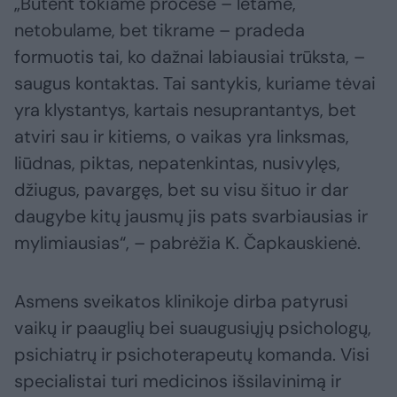
„Būtent tokiame procese – lėtame,
netobulame, bet tikrame – pradeda
formuotis tai, ko dažnai labiausiai trūksta, –
saugus kontaktas. Tai santykis, kuriame tėvai
yra klystantys, kartais nesuprantantys, bet
atviri sau ir kitiems, o vaikas yra linksmas,
liūdnas, piktas, nepatenkintas, nusivylęs,
džiugus, pavargęs, bet su visu šituo ir dar
daugybe kitų jausmų jis pats svarbiausias ir
mylimiausias“, – pabrėžia K. Čapkauskienė.
Asmens sveikatos klinikoje dirba patyrusi
vaikų ir paauglių bei suaugusiųjų psichologų,
psichiatrų ir psichoterapeutų komanda. Visi
specialistai turi medicinos išsilavinimą ir