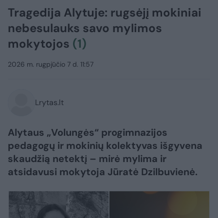
Tragedija Alytuje: rugsėjį mokiniai
nebesulauks savo mylimos
mokytojos
(1)
2026 m. rugpjūčio 7 d. 11:57
Lrytas.lt
Alytaus „Volungės“ progimnazijos
pedagogų ir mokinių kolektyvas išgyvena
skaudžią netektį – mirė mylima ir
atsidavusi mokytoja Jūratė Dzilbuvienė.