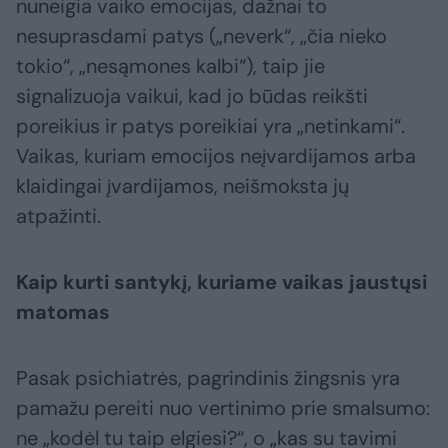
nuneigia vaiko emocijas, dažnai to
nesuprasdami patys („neverk“, „čia nieko
tokio“, „nesąmones kalbi“), taip jie
signalizuoja vaikui, kad jo būdas reikšti
poreikius ir patys poreikiai yra „netinkami“.
Vaikas, kuriam emocijos neįvardijamos arba
klaidingai įvardijamos, neišmoksta jų
atpažinti.
Kaip kurti santykį, kuriame vaikas jaustųsi
matomas
Pasak psichiatrės, pagrindinis žingsnis yra
pamažu pereiti nuo vertinimo prie smalsumo:
ne „kodėl tu taip elgiesi?“, o „kas su tavimi