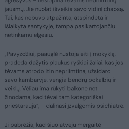
agresyvūs – neslopina tėvams nepriimtinų
jausmų. Jie nuolat išveikia savo vidinį chaosą.
Tai, kas nebuvo atpažinta, atspindėta ir
išlaikyta santykyje, tampa pasikartojančiu
netinkamu elgesiu.
„Pavyzdžiui, paauglė nustoja eiti į mokyklą,
pradeda dažytis plaukus ryškiai žaliai, kas jos
tėvams atrodo itin nepriimtina, užsidaro
savo kambaryje, vengia bendrų pokalbių ir
veiklų. Vėliau ima rūkyti balkone net
žinodama, kad tėvai tam kategoriškai
prieštarauja“, – dalinasi įžvalgomis psichiatrė.
Ji pabrėžia, kad šiuo atveju mergaitė