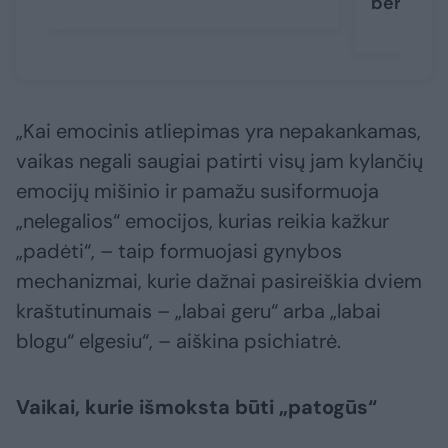
berniuk
„Kai emocinis atliepimas yra nepakankamas,
vaikas negali saugiai patirti visų jam kylančių
emocijų mišinio ir pamažu susiformuoja
„nelegalios“ emocijos, kurias reikia kažkur
„padėti“, – taip formuojasi gynybos
mechanizmai, kurie dažnai pasireiškia dviem
kraštutinumais – „labai geru“ arba „labai
blogu“ elgesiu“, – aiškina psichiatrė.
Vaikai, kurie išmoksta būti „patogūs“