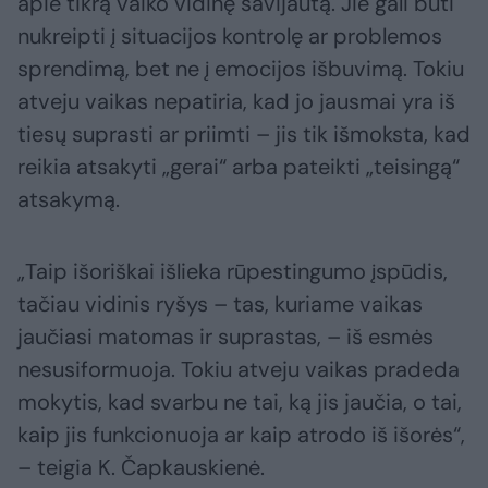
apie tikrą vaiko vidinę savijautą. Jie gali būti
nukreipti į situacijos kontrolę ar problemos
sprendimą, bet ne į emocijos išbuvimą. Tokiu
atveju vaikas nepatiria, kad jo jausmai yra iš
tiesų suprasti ar priimti – jis tik išmoksta, kad
reikia atsakyti „gerai“ arba pateikti „teisingą“
atsakymą.
„Taip išoriškai išlieka rūpestingumo įspūdis,
tačiau vidinis ryšys – tas, kuriame vaikas
jaučiasi matomas ir suprastas, – iš esmės
nesusiformuoja. Tokiu atveju vaikas pradeda
mokytis, kad svarbu ne tai, ką jis jaučia, o tai,
kaip jis funkcionuoja ar kaip atrodo iš išorės“,
– teigia K. Čapkauskienė.