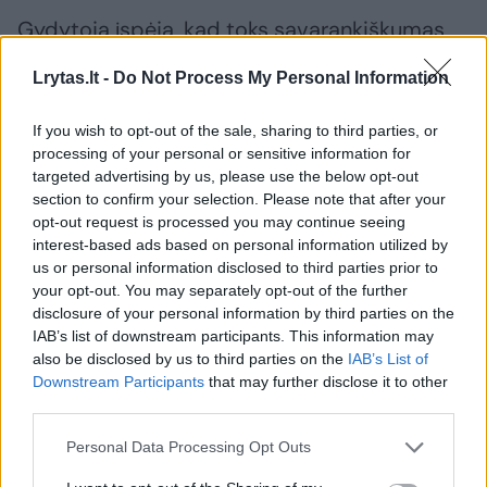
Gydytoja įspėja, kad toks savarankiškumas
dažnai kyla ne iš vidinio saugumo, o iš
Lrytas.lt -
Do Not Process My Personal Information
ankstyvo nusivylimo santykiu – iš patirties,
kad pasikliauti kitu neverta. Vaikas
If you wish to opt-out of the sale, sharing to third parties, or
processing of your personal or sensitive information for
nesąmoningai atsisako priklausomybės, nes ji
targeted advertising by us, please use the below opt-out
kelia skausmą, ir pasirenka kontrolę per
section to confirm your selection. Please note that after your
savarankiškumą („Niekas kitas neišspręs
opt-out request is processed you may continue seeing
interest-based ads based on personal information utilized by
situacijų, jei neišspręsiu pats“).
us or personal information disclosed to third parties prior to
your opt-out. You may separately opt-out of the further
disclosure of your personal information by third parties on the
„Emocinio saugumo požiūriu tikrasis
IAB’s list of downstream participants. This information may
brandumas nėra gebėjimas viską padaryti
also be disclosed by us to third parties on the
IAB’s List of
Downstream Participants
that may further disclose it to other
pačiam, o gebėjimas ir veikti savarankiškai, ir
third parties.
prireikus remtis kitais. Vaikui – ir vėliau
Personal Data Processing Opt Outs
suaugusiam – yra gyvybiškai svarbu turėti