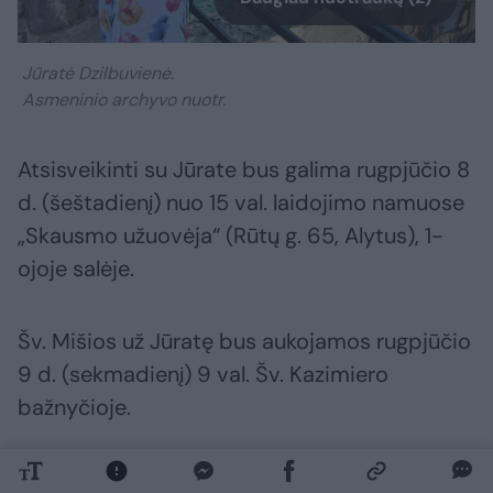
Jūratė Dzilbuvienė.
Asmeninio archyvo nuotr.
Atsisveikinti su Jūrate bus galima rugpjūčio 8
d. (šeštadienį) nuo 15 val. laidojimo namuose
„Skausmo užuovėja“ (Rūtų g. 65, Alytus), 1-
ojoje salėje.
Šv. Mišios už Jūratę bus aukojamos rugpjūčio
9 d. (sekmadienį) 9 val. Šv. Kazimiero
bažnyčioje.
Urna išlydima rugpjūčio 9 d. 12.30 val.