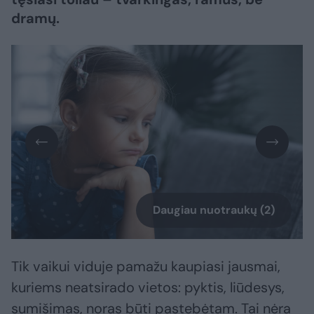
dramų.
Daugiau nuotraukų (2)
Tik vaikui viduje pamažu kaupiasi jausmai,
kuriems neatsirado vietos: pyktis, liūdesys,
sumišimas, noras būti pastebėtam. Tai nėra