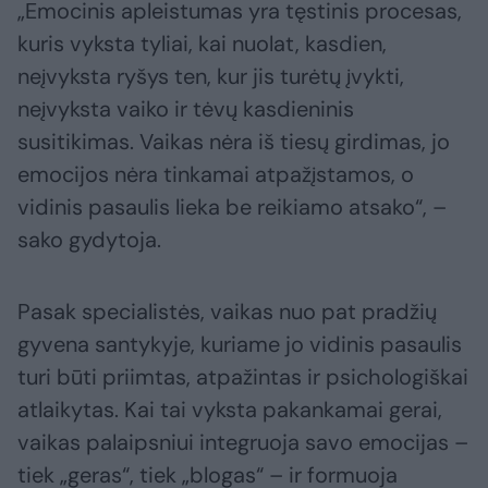
„Emocinis apleistumas yra tęstinis procesas,
kuris vyksta tyliai, kai nuolat, kasdien,
neįvyksta ryšys ten, kur jis turėtų įvykti,
neįvyksta vaiko ir tėvų kasdieninis
susitikimas. Vaikas nėra iš tiesų girdimas, jo
emocijos nėra tinkamai atpažįstamos, o
vidinis pasaulis lieka be reikiamo atsako“, –
sako gydytoja.
Pasak specialistės, vaikas nuo pat pradžių
gyvena santykyje, kuriame jo vidinis pasaulis
turi būti priimtas, atpažintas ir psichologiškai
atlaikytas. Kai tai vyksta pakankamai gerai,
vaikas palaipsniui integruoja savo emocijas –
tiek „geras“, tiek „blogas“ – ir formuoja