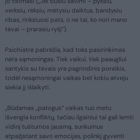
jo tikimasi („Jei būsiu savimi – pyksiu,
verksiu, rėksiu, mėtysiu daiktus, bandysiu
ribas, rinksiuosi pats, o ne tai, ko nori mano
tėvai – prarasiu ryšį“).
Psichiatrė pabrėžia, kad toks pasirinkimas
nėra sąmoningas. Tiek vaikui, tiek paaugliui
santykis su tėvais yra pagrindinis poreikis,
todėl nesąmoningai vaikas bet kokiu atveju
siekia jį išlaikyti.
„Būdamas „patogus“ vaikas tuo metu
išvengia konfliktų, tačiau ilgainiui tai gali lemti
vidinį tuštumos jausmą, sunkumus
atpažįstant savo emocijas, polinkį gyventi