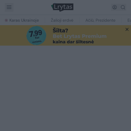
Karas Ukrainoje
Žalioji erdvė
Ačiū, Prezidente
E