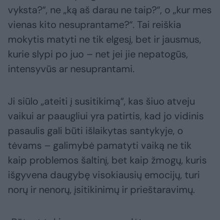
vyksta?“, ne „ką aš darau ne taip?“, o „kur mes
vienas kito nesuprantame?“. Tai reiškia
mokytis matyti ne tik elgesį, bet ir jausmus,
kurie slypi po juo – net jei jie nepatogūs,
intensyvūs ar nesuprantami.
Ji siūlo „ateiti į susitikimą“, kas šiuo atveju
vaikui ar paaugliui yra patirtis, kad jo vidinis
pasaulis gali būti išlaikytas santykyje, o
tėvams – galimybė pamatyti vaiką ne tik
kaip problemos šaltinį, bet kaip žmogų, kuris
išgyvena daugybę visokiausių emocijų, turi
norų ir nenorų, įsitikinimų ir prieštaravimų.