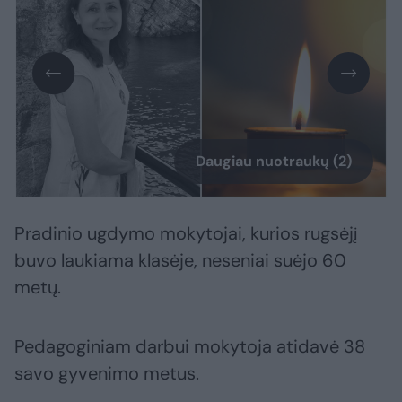
Daugiau nuotraukų (2)
Pradinio ugdymo mokytojai, kurios rugsėjį
buvo laukiama klasėje, neseniai suėjo 60
metų.
Pedagoginiam darbui mokytoja atidavė 38
savo gyvenimo metus.