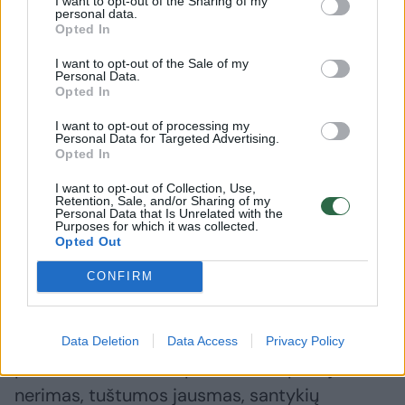
teisę nemokėti, nesuprasti, klysti, prašyti
I want to opt-out of the Sharing of my
personal data.
pagalbos ir remtis į kitus, nes būtent per šias
Opted In
patirtis formuojasi sveikas santykis su savimi
I want to opt-out of the Sale of my
Personal Data.
ir pasauliu“, – teigia psichiatrė.
Opted In
I want to opt-out of processing my
Personal Data for Targeted Advertising.
Kodėl emocinis apleistumas taip dažnai
Opted In
lieka nepastebėtas
I want to opt-out of Collection, Use,
Retention, Sale, and/or Sharing of my
Personal Data that Is Unrelated with the
Purposes for which it was collected.
Specialistė akcentuoja, kad apleistumo
Opted Out
patirtis dažnai slepiasi po „tvarkingo“
CONFIRM
auklėjimo fasadu: „Žmogus gali gyventi su
jausmu, kad viskas buvo normalu, nes
nebuvo aiškios traumos ar smurto. Tik kai
Data Deletion
Data Access
Privacy Policy
pradeda reikštis simptomai – depresija,
nerimas, tuštumos jausmas, santykių