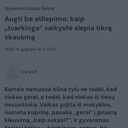
Gyvenimo būdas
Šeima
Augti be atliepimo: kaip
„tvarkinga“ vaikystė slepia tikrą
skausmą
2026 m. gegužės 14 d. 14:02
Lrytas.lt
Kartais namuose būna tylu ne todėl, kad
viskas gerai, o todėl, kad niekas iš tiesų
nesusitinka. Vaikas grįžta iš mokyklos,
numeta kuprinę, pasako „gerai“ į įprastą
klausimą „kaip sekėsi?“, ir gyvenimas
tęsiasi toliau – tvarkingas, ramus, be