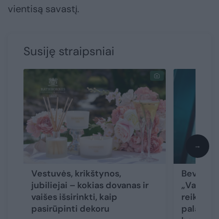
vientisą savastį.
Susiję straipsniai
→
Vestuvės, krikštynos,
Beveik 3
jubiliejai – kokias dovanas ir
„Vaikų li
vaišes išsirinkti, kaip
reikia d
pasirūpinti dekoru
palaikym