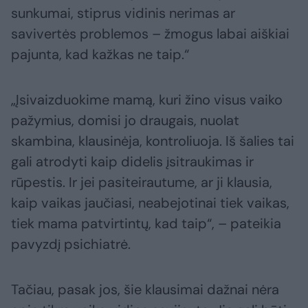
sunkumai, stiprus vidinis nerimas ar
savivertės problemos – žmogus labai aiškiai
pajunta, kad kažkas ne taip.“
„Įsivaizduokime mamą, kuri žino visus vaiko
pažymius, domisi jo draugais, nuolat
skambina, klausinėja, kontroliuoja. Iš šalies tai
gali atrodyti kaip didelis įsitraukimas ir
rūpestis. Ir jei pasiteirautume, ar ji klausia,
kaip vaikas jaučiasi, neabejotinai tiek vaikas,
tiek mama patvirtintų, kad taip“, – pateikia
pavyzdį psichiatrė.
Tačiau, pasak jos, šie klausimai dažnai nėra