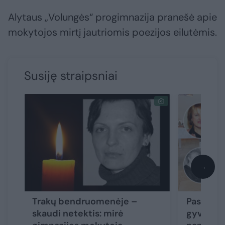
Alytaus „Volungės“ progimnazija pranešė apie
mokytojos mirtį jautriomis poezijos eilutėmis.
Susiję straipsniai
→
Trakų bendruomenėje –
Paskutini
skaudi netektis: mirė
gyvenimo 