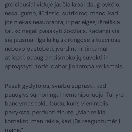
greičiausiai viduje jaučia labai daug pykčio,
nesaugumo, liūdesio, sutrikimo, mano, kad
jos niekas nesupranta, ir per elgesį išreiškia
tai, ko negali pasakyti žodžiais. Kadangi visi
šie jausmai ilgą laiką skirtingose situacijose
nebuvo pastebėti, įvardinti ir tinkamai
atliepti, paauglė neišmoko jų suvokti ir
apmąstyti, todėl dabar jie tampa veiksmais.
Pasak gydytojos, svarbu suprasti, kad
paauglys sąmoningai nemanipuliuoja. Tai yra
bandymas tokiu būdu, kuris vienintelis
pavyksta, perduoti žinutę: „Man reikia
kontakto, man reikia, kad jūs reaguotumėt į
mane.“