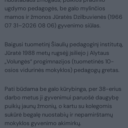
ugdymo pedagogės, be galo mylinčios
mamos ir žmonos Jūratės Dzilbuvienės (1966
07 31–2026 08 06) gyvenimo siūlas.
Baigusi tuometinį Šiaulių pedagoginį institutą,
Jūratė 1988 metų rugsėjį įsiliejo į Alytaus
„Volungės“ progimnazijos (tuometinės 10-
osios vidurinės mokyklos) pedagogų gretas.
Pati būdama be galo kūrybinga, per 38-erius
darbo metus ji gyvenimui paruošė daugybę
puikių jaunų žmonių, o kartu su kolegomis
sukūrė begalę nuostabių ir nepamirštamų
mokyklos gyvenimo akimirkų.