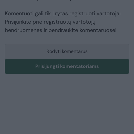
Komentuoti gali tik Lrytas registruoti vartotojai.
Prisijunkite prie registruotų vartotojų
bendruomenės ir bendraukite komentaruose!
Rodyti komentarus
Prisijungti komentatoriams