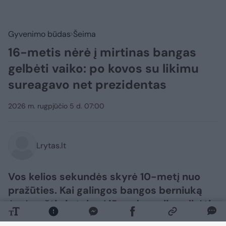
Gyvenimo būdas
Šeima
16-metis nėrė į mirtinas bangas
gelbėti vaiko: po kovos su likimu
sureagavo net prezidentas
2026 m. rugpjūčio 5 d. 07:00
Lrytas.lt
Vos kelios sekundės skyrė 10-metį nuo
pražūties. Kai galingos bangos berniuką
ėmė nešti vis tolyn į jūrą, daugelis gelbėti
nebedrįso.