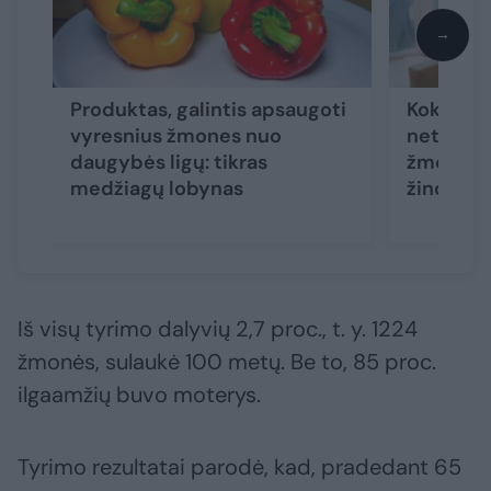
→
Produktas, galintis apsaugoti
Kokios a
vyresnius žmones nuo
neturėtų
daugybės ligų: tikras
žmonės: k
medžiagų lobynas
žinoti
(1)
Iš visų tyrimo dalyvių 2,7 proc., t. y. 1224
žmonės, sulaukė 100 metų. Be to, 85 proc.
ilgaamžių buvo moterys.
Tyrimo rezultatai parodė, kad, pradedant 65