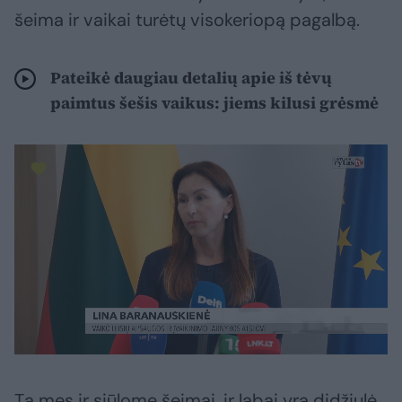
šeima ir vaikai turėtų visokeriopą pagalbą.
Pateikė daugiau detalių apie iš tėvų
paimtus šešis vaikus: jiems kilusi grėsmė
Tą mes ir siūlome šeimai, ir labai yra didžiulė