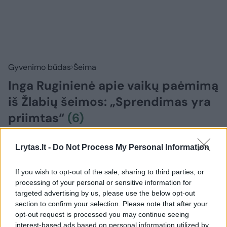
Gyvenimo būdas
Šeima
Inga Ruginienė apie vaikų paėmimą
iš Žlabių šeimos: „Sprendimas yra
priimtas“
(6)
2026 m. rugpjūčio 5 d. 11:26
Lrytas.lt -
Do Not Process My Personal Information
If you wish to opt-out of the sale, sharing to third parties, or
Lrytas.lt
processing of your personal or sensitive information for
targeted advertising by us, please use the below opt-out
section to confirm your selection. Please note that after your
Jei Ukmergės rajone gyvenanti Žlabių
opt-out request is processed you may continue seeing
šeima atsisakys bendradarbiauti su
interest-based ads based on personal information utilized by