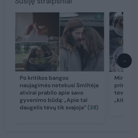
Susiję straipsniai
→
Po kritikos bangos
Mirusio 
naujagimės netekusi Smiltėja
priminė i
atvirai prabilo apie savo
tėvų isto
gyvenimo būdą: „Apie tai
„kitokį“
daugelis tėvų tik svajoja“
(38)