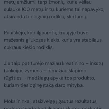
metų amžiumi, tarp žmonių, kurie vėliau
sulaukė 100 metų, ir tų, kuriems tai nepavyko,
atsiranda biologinių rodiklių skirtumų.
Paaiškėjo, kad ilgaamžių kraujyje buvo
mažesnis gliukozės kiekis, kuris yra stabilaus
cukraus kiekio rodiklis.
Jie taip pat turėjo mažiau kreatinino – inkstų
funkcijos žymens – ir mažiau šlapimo
rūgšties – medžiagų apykaitos produkto,
kuriam tiesioginę įtaką daro mityba.
Mokslininkai, atsižvelgę į gautus rezultatus,
padarė išvadą, kad ilgaamžiškumo paslaptis