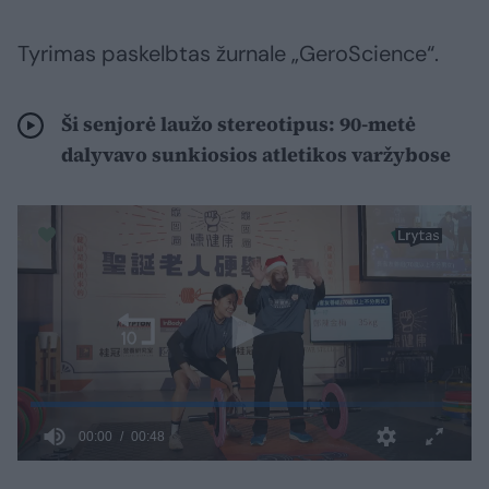
Tyrimas paskelbtas žurnale „GeroScience“.
Ši senjorė laužo stereotipus: 90-metė
dalyvavo sunkiosios atletikos varžybose