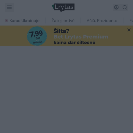
Karas Ukrainoje
Žalioji erdvė
Ačiū, Prezidente
E