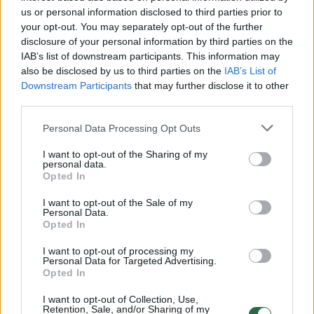
Valstybinės vaiko teisių apsaugos ir
us or personal information disclosed to third parties prior to
your opt-out. You may separately opt-out of the further
įvaikinimo tarnyba, atžalos iš šeimos turės
disclosure of your personal information by third parties on the
būti paimtos, sako socialinės apsaugos ir
IAB’s list of downstream participants. This information may
darbo ministrė Inga Ruginienė.
also be disclosed by us to third parties on the
IAB’s List of
Downstream Participants
that may further disclose it to other
third parties.
Personal Data Processing Opt Outs
I want to opt-out of the Sharing of my
personal data.
Opted In
I want to opt-out of the Sale of my
Personal Data.
Opted In
I want to opt-out of processing my
Personal Data for Targeted Advertising.
Daugiau nuotraukų (4)
Opted In
I want to opt-out of Collection, Use,
Retention, Sale, and/or Sharing of my