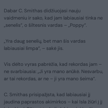
Dabar C. Smithas didžiuojasi nauju
vaidmeniu ir sako, kad jam labiausiai tinka ne
„senelis“, o šiltesnis vardas – „Poppy“.
„Yra daug senelių, bet man šis vardas
labiausiai limpa“, – sakė jis.
Vis dėlto vyras pabrėžia, kad rekordas jam –
ne svarbiausia: „Ji yra mano anūkė. Nesvarbu,
ar tai rekordas, ar ne – ji yra mano šeima“.
C. Smithas prisipažįsta, kad labiausiai jį
jaudina paprastos akimirkos – kai Isla žiūri į jį