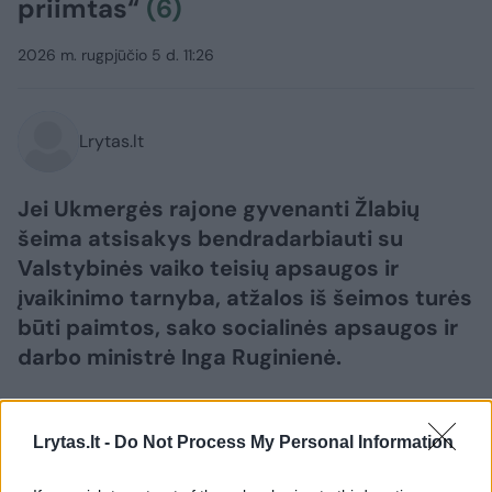
priimtas“
(6)
2026 m. rugpjūčio 5 d. 11:26
Lrytas.lt
Jei Ukmergės rajone gyvenanti Žlabių
šeima atsisakys bendradarbiauti su
Valstybinės vaiko teisių apsaugos ir
įvaikinimo tarnyba, atžalos iš šeimos turės
būti paimtos, sako socialinės apsaugos ir
darbo ministrė Inga Ruginienė.
Lrytas.lt -
Do Not Process My Personal Information