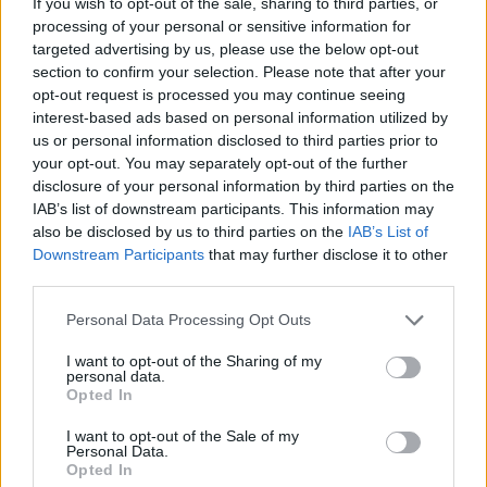
If you wish to opt-out of the sale, sharing to third parties, or
processing of your personal or sensitive information for
targeted advertising by us, please use the below opt-out
section to confirm your selection. Please note that after your
opt-out request is processed you may continue seeing
interest-based ads based on personal information utilized by
us or personal information disclosed to third parties prior to
Daugiau nuotraukų (4)
your opt-out. You may separately opt-out of the further
disclosure of your personal information by third parties on the
IAB’s list of downstream participants. This information may
also be disclosed by us to third parties on the
IAB’s List of
„Vaiko teisių apsaugos tarnyba stengiasi
Downstream Participants
that may further disclose it to other
third parties.
surasti tą kontaktą, nes lyg ir buvo tokių
užuomazgų, kad šeima eis į kontaktą ir priims
Personal Data Processing Opt Outs
pagalbą.
I want to opt-out of the Sharing of my
personal data.
Opted In
Mūsų pagrindinis tikslas, kad šeima priimtų
I want to opt-out of the Sale of my
pagalbą ir vaikai augtų kiek įmanoma
Personal Data.
Opted In
saugesnėje aplinkoje. (…) Bet jeigu šeima