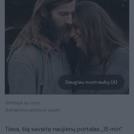
Daugiau nuotraukų (4)
Smiltėja su vyru.
Asmeninio archyvo nuotr.
Tiesa, šią savaitę naujienų portalas „15 min“