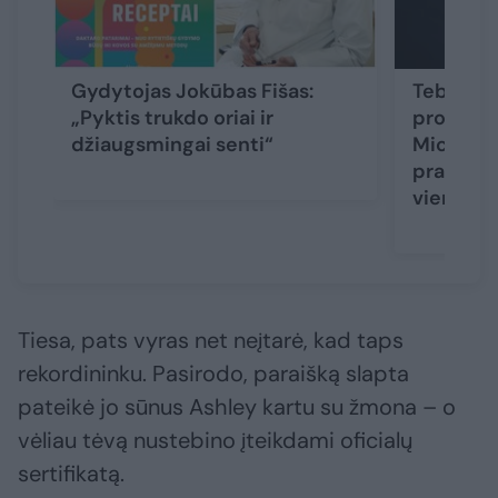
Gydytojas Jokūbas Fišas:
Tebedirb
„Pyktis trukdo oriai ir
profesori
džiaugsmingai senti“
Mickūna
prasideda
vieną“
Tiesa, pats vyras net neįtarė, kad taps
rekordininku. Pasirodo, paraišką slapta
pateikė jo sūnus Ashley kartu su žmona – o
vėliau tėvą nustebino įteikdami oficialų
sertifikatą.