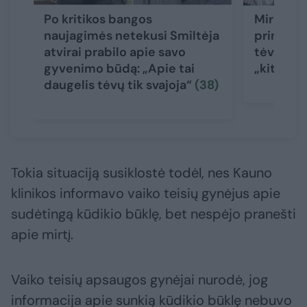
Po kritikos bangos
Mirusio 
naujagimės netekusi Smiltėja
priminė i
atvirai prabilo apie savo
tėvų isto
gyvenimo būdą: „Apie tai
„kitokį“
daugelis tėvų tik svajoja“
(38)
Tokia situaciją susiklostė todėl, nes Kauno
klinikos informavo vaiko teisių gynėjus apie
sudėtingą kūdikio būklę, bet nespėjo pranešti
apie mirtį.
Vaiko teisių apsaugos gynėjai nurodė, jog
informacija apie sunkią kūdikio būklę nebuvo