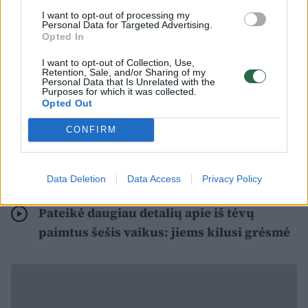
I want to opt-out of processing my
atsisakys priimti pagalbą, tada reikės
Personal Data for Targeted Advertising.
Opted In
atitinkamai priimti sprendimus“, – Eltai
trečiadienį teigė I. Ruginienė.
I want to opt-out of Collection, Use,
Retention, Sale, and/or Sharing of my
Personal Data that Is Unrelated with the
Purposes for which it was collected.
Opted Out
„Sprendimas yra priimtas, kad vaikai turi būti
paimti, bet valstybės tikslas nėra paimti
CONFIRM
vaikus iš šeimos. Valstybės tikslas yra, kad
šeima ir vaikai turėtų visokeriopą pagalbą.
Data Deletion
Data Access
Privacy Policy
Pateikė daugiau detalių apie iš tėvų
paimtus šešis vaikus: jiems kilusi grėsmė