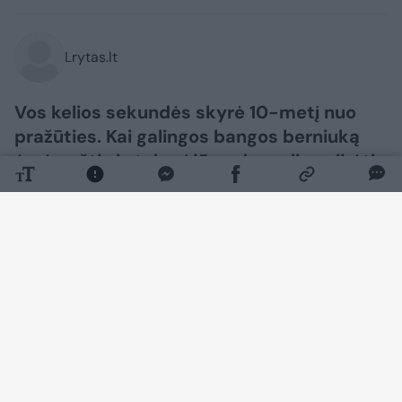
Lrytas.lt
Vos kelios sekundės skyrė 10-metį nuo
pražūties. Kai galingos bangos berniuką
ėmė nešti vis tolyn į jūrą, daugelis gelbėti
nebedrįso.