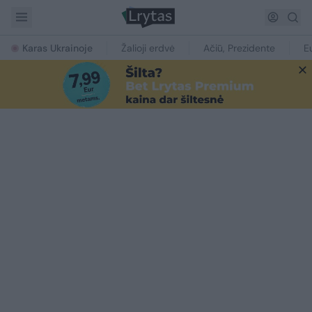
Karas Ukrainoje
Žalioji erdvė
Ačiū, Prezidente
E