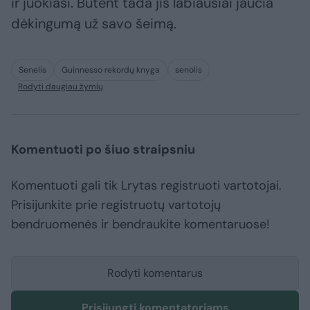
ir juokiasi. Būtent tada jis labiausiai jaučia
dėkingumą už savo šeimą.
Senelis
Guinnesso rekordų knyga
senolis
Rodyti daugiau žymių
Komentuoti po šiuo straipsniu
Komentuoti gali tik Lrytas registruoti vartotojai.
Prisijunkite prie registruotų vartotojų
bendruomenės ir bendraukite komentaruose!
Rodyti komentarus
Prisijungti komentatoriams