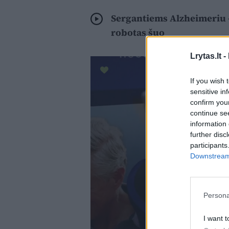
Sergantiems Alzheimeriu 
robotas šuo
Lrytas.lt -
If you wish 
sensitive in
confirm you
continue se
information 
further disc
participants
Downstream 
Persona
I want t