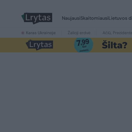
Naujausi
Skaitomiausi
Lietuvos d
Karas Ukrainoje
Žalioji erdvė
Ačiū, Prezident