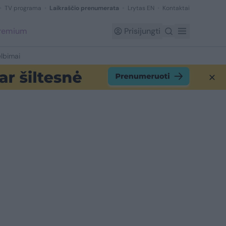
TV programa
Laikraščio prenumerata
Lrytas EN
Kontaktai
Premium
Prisijungti
lbimai