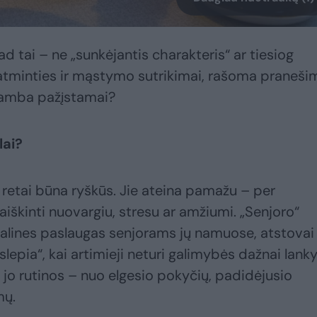
ad tai – ne „sunkėjantis charakteris“ ar tiesiog
 atminties ir mąstymo sutrikimai, rašoma praneši
 skamba pažįstamai?
lai?
retai būna ryškūs. Jie ateina pamažu – per
iškinti nuovargiu, stresu ar amžiumi. „Senjoro“
cialines paslaugas senjorams jų namuose, atstovai
slepia“, kai artimieji neturi galimybės dažnai lanky
 jo rutinos – nuo elgesio pokyčių, padidėjusio
mų.