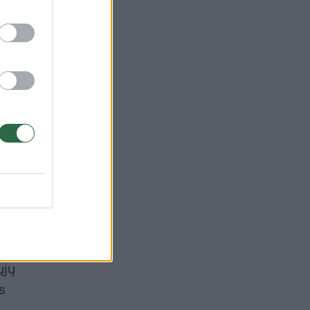
ba,
ar
nos
ųjų
s