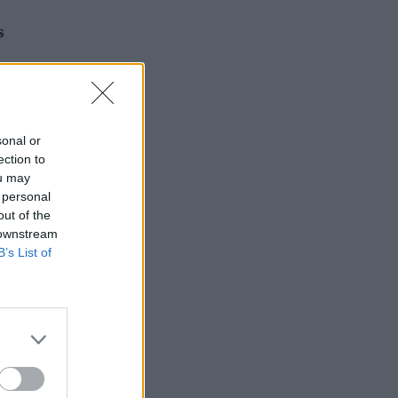
s
sonal or
ection to
ou may
 personal
out of the
 downstream
B’s List of