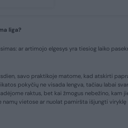
ma liga?
ausimas: ar artimojo elgesys yra tiesiog laiko pase
sdien, savo praktikoje matome, kad atskirti papr
katos pokyčių ne visada lengva, tačiau labai sva
padėjome raktus, bet kai žmogus nebežino, kam ji
se namų vietose ar nuolat pamiršta išjungti viryklę