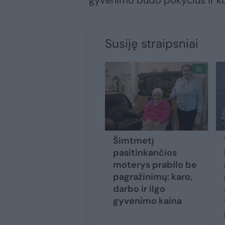
gyvenimo būdo pokyčius ir kur
Susiję straipsniai
Šimtmetį
pasitinkančios
moterys prabilo be
pagražinimų: karo,
darbo ir ilgo
gyvenimo kaina