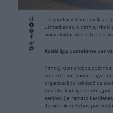
Tik gerokai vėliau paaiškėjo, k
užmaršumas, o pirmieji rimti
žiniasklaidai. Ar ši situacija
Kodėl ligą pastebime per vė
Pirmieji demencijos požymiai 
smulkmenas, kurias lengva paa
organizacijos, teikiančios so
pastebi, kad liga neretai „pasi
senjoro, jie nemato kasdienės
įtarumo iki mitybos pasikeiti