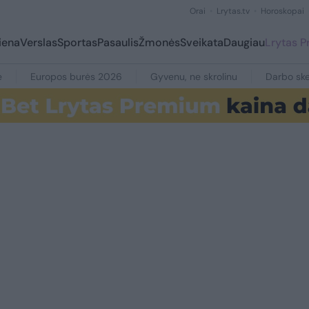
Orai
Lrytas.tv
Horoskopai
iena
Verslas
Sportas
Pasaulis
Žmonės
Sveikata
Daugiau
Lrytas 
e
Europos burės 2026
Gyvenu, ne skrolinu
Darbo ske