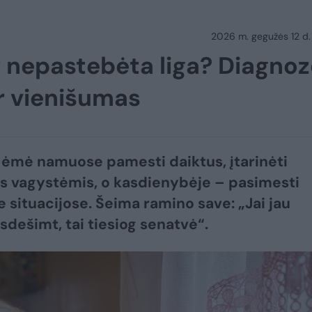
2026 m. gegužės 12 d.
 nepastebėta liga? Diagnoz
r vienišumas
ėmė namuose pamesti daiktus, įtarinėti
 vagystėmis, o kasdienybėje – pasimesti
e situacijose. Šeima ramino save: „Jai jau
sdešimt, tai tiesiog senatvė“.