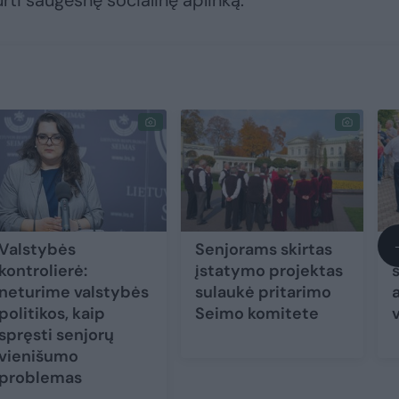
ti saugesnę socialinę aplinką.
Valstybės
Senjorams skirtas
kontrolierė:
įstatymo projektas
neturime valstybės
sulaukė pritarimo
politikos, kaip
Seimo komitete
spręsti senjorų
vienišumo
problemas