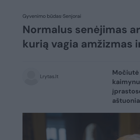
Gyvenimo būdas
Senjorai
Normalus senėjimas ar
kurią vagia amžizmas i
Močiutė 
Lrytas.lt
kaimynus
įprastos
aštuonia