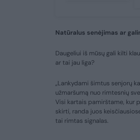
Natūralus senėjimas ar gali
Daugeliui iš mūsų gali kilti kl
ar tai jau liga?
„Lankydami šimtus senjorų ka
užmaršumą nuo rimtesnių svei
Visi kartais pamirštame, kur 
skirti, randa juos keisčiausio
tai rimtas signalas.