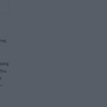
kmė,
astą
rbu.
e
 –