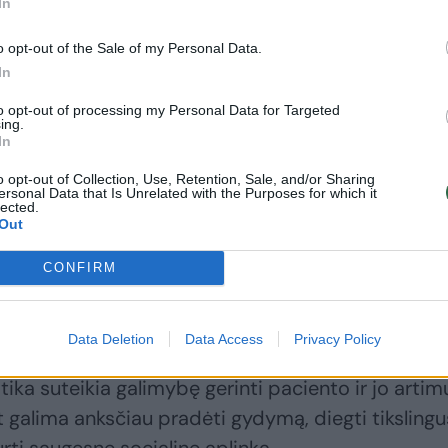
In
o opt-out of the Sale of my Personal Data.
In
to opt-out of processing my Personal Data for Targeted
ing.
 atrodo, kad viskas gerai: senjoras sklandžiai kal
In
bendravimą. Tačiau nuolat nebūdami šalia, artimieji
o opt-out of Collection, Use, Retention, Sale, and/or Sharing
ersonal Data that Is Unrelated with the Purposes for which it
pinti savimi, ar nepasimeta įprastoje aplinkoje, 
lected.
akoja „Senjoro“ organizacijos vadovas Modestas
Out
CONFIRM
ritiškai svarbu – tai pabrėžia ir gydytojai. Medici
Data Deletion
Data Access
Privacy Policy
rologė Rūta Kaladytė-Lokominienė dalinasi, kad
ka suteikia galimybę gerinti paciento ir jo artim
galima anksčiau pradėti gydymą, diegti tikslingu