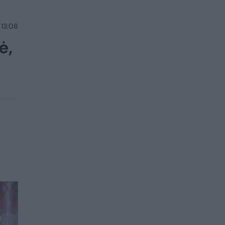
 13:08
ė,