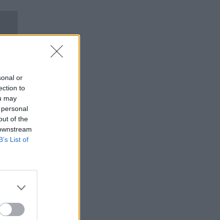
sonal or
ection to
ou may
 personal
out of the
 downstream
B’s List of