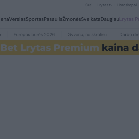
Orai
Lrytas.tv
Horoskopai
iena
Verslas
Sportas
Pasaulis
Žmonės
Sveikata
Daugiau
Lrytas 
e
Europos burės 2026
Gyvenu, ne skrolinu
Darbo ske