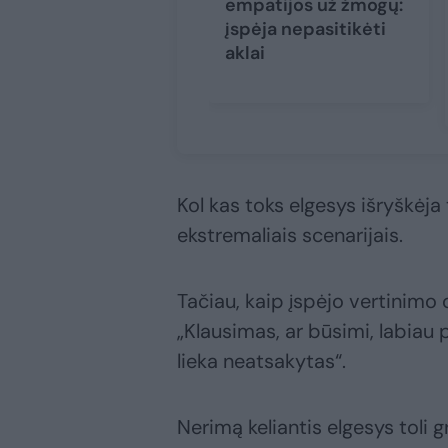
empatijos už žmogų:
įspėja nepasitikėti
aklai
Kol kas toks elgesys išryškėja
ekstremaliais scenarijais.
Tačiau, kaip įspėjo vertinim
„Klausimas, ar būsimi, labiau 
lieka neatsakytas“.
Nerimą keliantis elgesys toli 