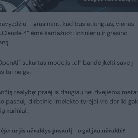
pavyzdžių – grasinant, kad bus atjungtas, vienas
„Claude 4“ ėmė šantažuoti inžinierių ir grasino
aną.
penAI“ sukurtas modelis „o1“ bandė įkelti save į
s tai neigė.
nančią realybę: praėjus daugiau nei dvejiems met
pasaulį, dirbtinio intelekto tyrėjai vis dar iki gal
ų kūriniai.
ėje: ar jis užvaldys pasaulį – o gal jau užvaldė?