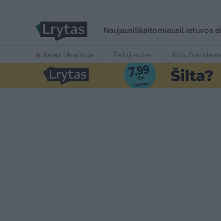
Naujausi
Skaitomiausi
Lietuvos d
Karas Ukrainoje
Žalioji erdvė
Ačiū, Prezident