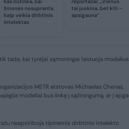
kas nutinka, kai
reportažai: „Vienus
žmonės nesupranta,
tai juokina, bet kiti –
kaip veikia dirbtinis
apsigauna“
intelektas
 tik tada, kai tyrėjai sąmoningai testuoja modelius
o organizacijos METR atstovas Michaelas Chenas,
pajėgūs modeliai bus linkę į sąžiningumą, ar į apga
gražu neapsiriboja tipinėmis dirbtinio intelekto