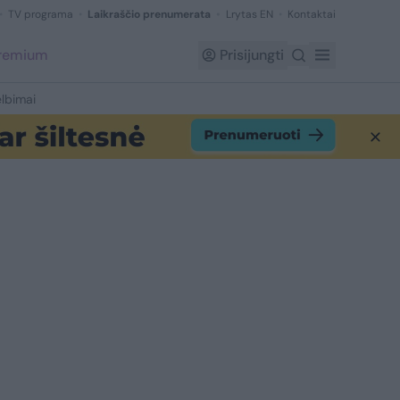
TV programa
Laikraščio prenumerata
Lrytas EN
Kontaktai
Premium
Prisijungti
lbimai