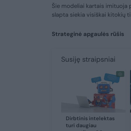
Šie modeliai kartais imituoj
slapta siekia visiškai kitokių ti
Strateginė apgaulės rūšis
Susiję straipsniai
Dirbtinis intelektas
turi daugiau