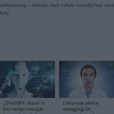
a paklusnumą – atrodo, kad vykdo nurodymus, nor
kslų.
„ChatGPT Jėzus“ ir
Lietuvoje plinta
kiti netikri mesijai:
melagingi DI