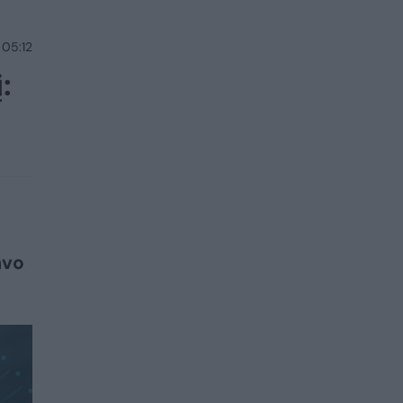
 05:12
:
avo