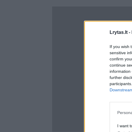
Lrytas.lt -
If you wish 
sensitive in
confirm you
continue se
information 
further disc
participants
Downstream 
Persona
I want t