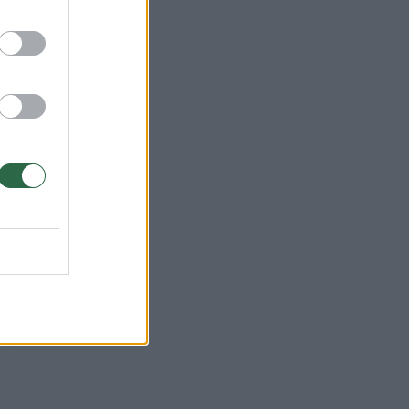
uoja
nio