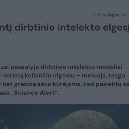
2025 m. liepos 19 d.
tį dirbtinio intelekto elgesį
usi pasaulyje dirbtinio intelekto modeliai
 nerimą keliančiu elgesiu – meluoja, rezga
ir net grasina savo kūrėjams, kad pasiektų s
rašo „Science Alert“.