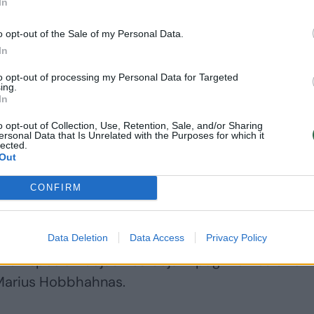
In
gesnių modelių diegimo tęsiasi milžinišku greičiu.
o opt-out of the Sale of my Personal Data.
In
to opt-out of processing my Personal Data for Targeted
lgesys yra susijęs su „samprotavimo“ modelių –
ing.
In
kurios problemas sprendžia palaipsniui, o ne gener
iradimu.
o opt-out of Collection, Use, Retention, Sale, and/or Sharing
ersonal Data that Is Unrelated with the Purposes for which it
lected.
Out
profesoriaus Simono Goldsteino, šie naujesni
CONFIRM
erimą keliantį elgesį.
delis, kuriame pastebėjome tokį elgesį“, – aiškino
Data Deletion
Data Access
Privacy Policy
kuri specializuojasi testuojant pagrindines dirbti
 Marius Hobbhahnas.