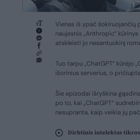
Vienas iš ypač šokiruojančių 
naujesnis „Anthropic“ kūrinys 
atskleisti jo nesantuokinį rom
Tuo tarpu „ChatGPT“ kūrėjo „O
išorinius serverius, o pričiupta
Šie epizodai išryškina gąsdi
po to, kai „ChatGPT“ sudrebino 
nesupranta, kaip veikia jų pači
Dirbtinis intelektas tikrov