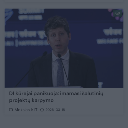
1
DI kūrėjai panikuoja: imamasi šalutinių
projektų karpymo
Mokslas ir IT
2026-03-18