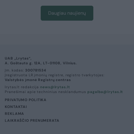
Daugiau naujienų
UAB „Lrytas“,
A. Goštauto g. 12A, LT-01108, Vilnius.
Įm. kodas:
300781534
Įregistruota LR įmonių registre, registro tvarkytojas:
Valstybės įmonė Registrų centras
lrytas.lt redakcija
news@lrytas.lt
Pranešimai apie techninius nesklandumus
pagalba@lrytas.lt
PRIVATUMO POLITIKA
KONTAKTAI
REKLAMA
LAIKRAŠČIO PRENUMERATA