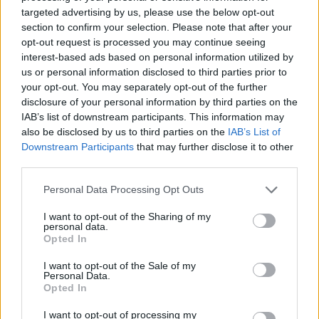
targeted advertising by us, please use the below opt-out
section to confirm your selection. Please note that after your
opt-out request is processed you may continue seeing
interest-based ads based on personal information utilized by
us or personal information disclosed to third parties prior to
E. Muskas pralaimėjo teismo bylą prieš S.
your opt-out. You may separately opt-out of the further
disclosure of your personal information by third parties on the
Altmaną
IAB’s list of downstream participants. This information may
Mokslas ir IT
2026-05-19
also be disclosed by us to third parties on the
IAB’s List of
Downstream Participants
that may further disclose it to other
third parties.
1
Personal Data Processing Opt Outs
I want to opt-out of the Sharing of my
personal data.
Opted In
I want to opt-out of the Sale of my
Personal Data.
Opted In
I want to opt-out of processing my