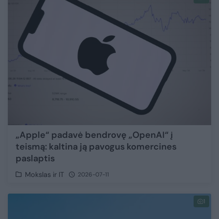
„Apple“ padavė bendrovę „OpenAI“ į
teismą: kaltina ją pavogus komercines
paslaptis
Mokslas ir IT
2026-07-11
1