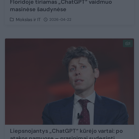
Floridoje tiriamas „ChatGPT“ vaidmuo
masinėse šaudynėse
Mokslas ir IT
2026-04-22
1
Liepsnojantys „ChatGPT“ kūrėjo vartai: po
atakos namuose – grasinimai sudeginti