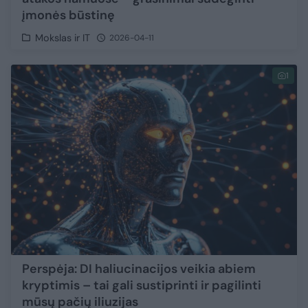
įmonės būstinę
Mokslas ir IT
2026-04-11
1
Perspėja: DI haliucinacijos veikia abiem
kryptimis – tai gali sustiprinti ir pagilinti
mūsų pačių iliuzijas