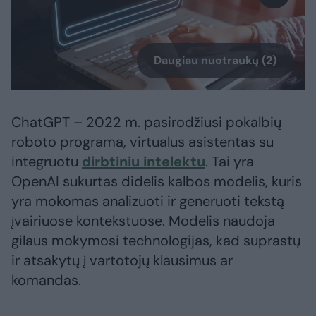
Daugiau nuotraukų (2)
ChatGPT – 2022 m. pasirodžiusi pokalbių
roboto programa, virtualus asistentas su
integruotu
dirbtiniu intelektu
. Tai yra
OpenAI sukurtas didelis kalbos modelis, kuris
yra mokomas analizuoti ir generuoti tekstą
įvairiuose kontekstuose. Modelis naudoja
gilaus mokymosi technologijas, kad suprastų
ir atsakytų į vartotojų klausimus ar
komandas.