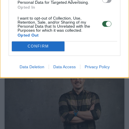
Personal Data for Targeted Advertising.
Opted In
I want to opt-out of Collection, Use,
Šarūnas Dignaitis Kerpė. Kodėl jūsų
Retention, Sale, and/or Sharing of my
organizacijoje niekas nepasikeitė, nors visi
Personal Data that Is Unrelated with the
Purposes for which it was collected.
jau naudoja DI?
Opted Out
Mokslas ir IT
2026-05-10
CONFIRM
1
Data Deletion
Data Access
Privacy Policy