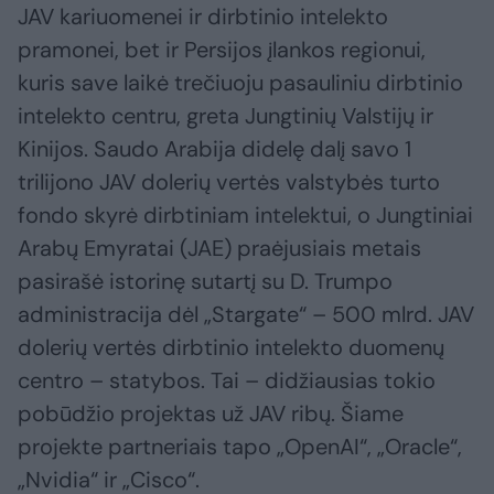
JAV kariuomenei ir dirbtinio intelekto
pramonei, bet ir Persijos įlankos regionui,
kuris save laikė trečiuoju pasauliniu dirbtinio
intelekto centru, greta Jungtinių Valstijų ir
Kinijos. Saudo Arabija didelę dalį savo 1
trilijono JAV dolerių vertės valstybės turto
fondo skyrė dirbtiniam intelektui, o Jungtiniai
Arabų Emyratai (JAE) praėjusiais metais
pasirašė istorinę sutartį su D. Trumpo
administracija dėl „Stargate“ – 500 mlrd. JAV
dolerių vertės dirbtinio intelekto duomenų
centro – statybos. Tai – didžiausias tokio
pobūdžio projektas už JAV ribų. Šiame
projekte partneriais tapo „OpenAI“, „Oracle“,
„Nvidia“ ir „Cisco“.