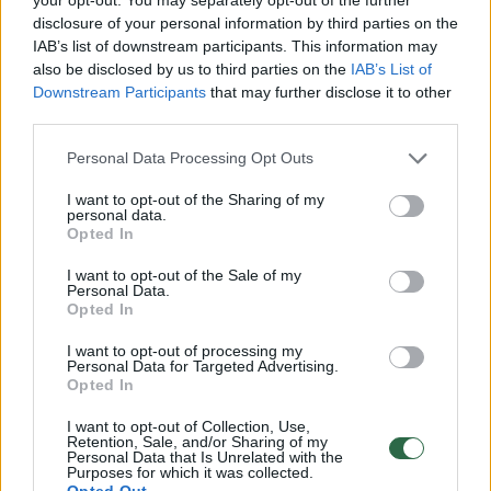
centrą Bahreine praėjusio mėnesio
disclosure of your personal information by third parties on the
IAB’s list of downstream participants. This information may
pabaigoje. „Amazon“ atsisakė komentuoti,
also be disclosed by us to third parties on the
IAB’s List of
tačiau jos „Amazon Web Services“ (AWS)
Downstream Participants
that may further disclose it to other
third parties.
valdymo duomenyse matyti, kad regione
sutrikimai tęsiasi nuo pirmojo balandžio 30
Personal Data Processing Opt Outs
d. išpuolio, o palydovinės nuotraukos rodo
I want to opt-out of the Sharing of my
personal data.
didelius AWS objekto pažeidimus.
Opted In
I want to opt-out of the Sale of my
Karo pradžioje Iranas aiškiai pareiškė, kad
Personal Data.
Opted In
duomenų centrus laiko pagrįstais kariniais
I want to opt-out of processing my
taikiniais. Buvo paskelbtas sąrašas, kuriame
Personal Data for Targeted Advertising.
Opted In
buvo nurodyti 29 regioniniai technologijų
objektai, įskaitant „Amazon“, „Google“,
I want to opt-out of Collection, Use,
Retention, Sale, and/or Sharing of my
„Microsoft“, „Nvidia“ ir „Palantir“
Personal Data that Is Unrelated with the
Purposes for which it was collected.
Opted Out