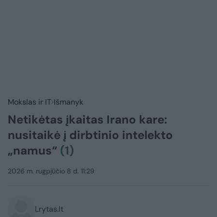
Mokslas ir IT
Išmanyk
Netikėtas įkaitas Irano kare:
nusitaikė į dirbtinio intelekto
„namus“
(1)
2026 m. rugpjūčio 8 d. 11:29
Lrytas.lt