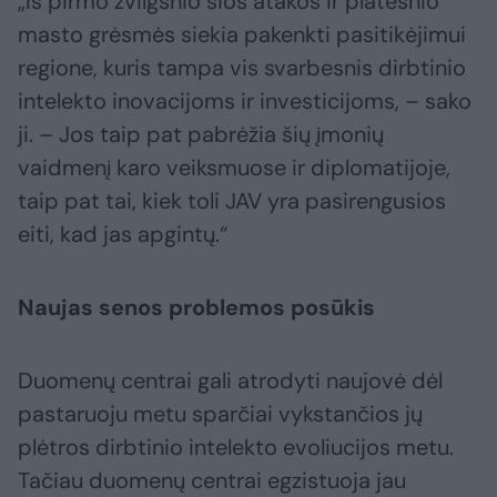
„Iš pirmo žvilgsnio šios atakos ir platesnio
masto grėsmės siekia pakenkti pasitikėjimui
regione, kuris tampa vis svarbesnis dirbtinio
intelekto inovacijoms ir investicijoms, – sako
ji. – Jos taip pat pabrėžia šių įmonių
vaidmenį karo veiksmuose ir diplomatijoje,
taip pat tai, kiek toli JAV yra pasirengusios
eiti, kad jas apgintų.“
Naujas senos problemos posūkis
Duomenų centrai gali atrodyti naujovė dėl
pastaruoju metu sparčiai vykstančios jų
plėtros dirbtinio intelekto evoliucijos metu.
Tačiau duomenų centrai egzistuoja jau