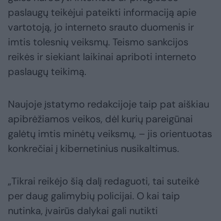
paslaugų teikėjui pateikti informaciją apie
vartotoją, jo interneto srauto duomenis ir
imtis tolesnių veiksmų. Teismo sankcijos
reikės ir siekiant laikinai apriboti interneto
paslaugų teikimą.
Naujoje įstatymo redakcijoje taip pat aiškiau
apibrėžiamos veikos, dėl kurių pareigūnai
galėtų imtis minėtų veiksmų, – jis orientuotas
konkrečiai į kibernetinius nusikaltimus.
„Tikrai reikėjo šią dalį redaguoti, tai suteikė
per daug galimybių policijai. O kai taip
nutinka, įvairūs dalykai gali nutikti