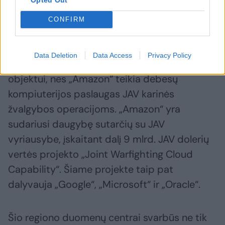
priklausančius objektus.
CONFIRM
„Telegram“ žinutėje, paskelbtoje po liepos 21
d. atakos prieš „Amazon“ duomenų centrą,
Data Deletion
Data Access
Privacy Policy
Irano režimas teigė, kad vėl smogė šiam
objektui, nes „Amazon“ teikia debesų
kompiuterijos paslaugas JAV karinės
žvalgybos operacijoms. „Amazon“ yra
sudariusi daugybę sutarčių su JAV
vyriausybe, įskaitant dalį 9 mlrd. JAV dolerių
vertės projekto „Joint Warfighting Cloud
Capability“. Šiame projekte taip pat
dalyvauja „Google“, „Microsoft“ ir „Oracle“.
Šio regiono duomenų centrai svarbūs ne tik