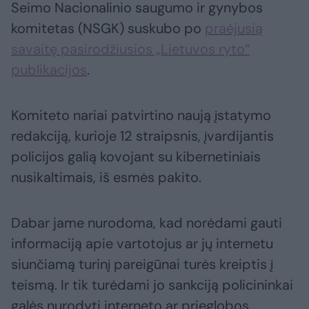
Seimo Nacionalinio saugumo ir gynybos
komitetas (NSGK) suskubo po
praėjusią
savaitę pasirodžiusios „Lietuvos ryto“
publikacijos
.
Komiteto nariai patvirtino naują įstatymo
redakciją, kurioje 12 straipsnis, įvardijantis
policijos galią kovojant su kibernetiniais
nusikaltimais, iš esmės pakito.
Dabar jame nurodoma, kad norėdami gauti
informaciją apie vartotojus ar jų internetu
siunčiamą turinį pareigūnai turės kreiptis į
teismą. Ir tik turėdami jo sankciją policininkai
galės nurodyti interneto ar prieglobos