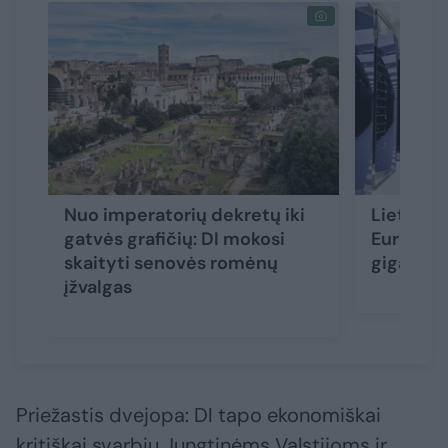
Nuo imperatorių dekretų iki
Lietuva i
gatvės grafičių: DI mokosi
Europos 
skaityti senovės romėnų
gigagam
įžvalgas
Priežastis dvejopa: DI tapo ekonomiškai
kritiškai svarbiu Jungtinėms Valstijoms ir