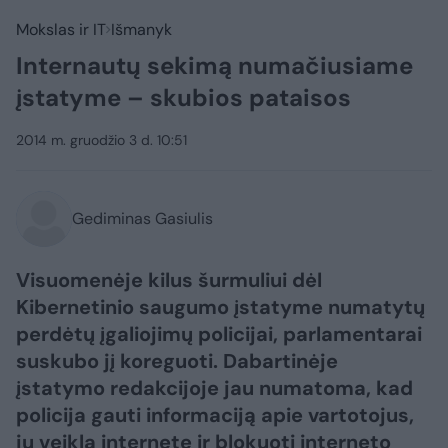
Mokslas ir IT
Išmanyk
Internautų sekimą numačiusiame
įstatyme – skubios pataisos
2014 m. gruodžio 3 d. 10:51
Gediminas Gasiulis
Visuomenėje kilus šurmuliui dėl
Kibernetinio saugumo įstatyme numatytų
perdėtų įgaliojimų policijai, parlamentarai
suskubo jį koreguoti. Dabartinėje
įstatymo redakcijoje jau numatoma, kad
policija gauti informaciją apie vartotojus,
jų veiklą internete ir blokuoti interneto