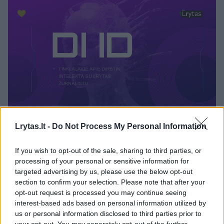
Lrytas.lt -
Do Not Process My Personal Information
Naujas karo frontas
If you wish to opt-out of the sale, sharing to third parties, or
processing of your personal or sensitive information for
targeted advertising by us, please use the below opt-out
Iranas ir Jungtinės Valstijos užpuolė
section to confirm your selection. Please note that after your
mažiausiai penkis duomenų centrus Persijos
opt-out request is processed you may continue seeing
interest-based ads based on personal information utilized by
įlankos regione – jau įskaičiuojant ir antrąjį
us or personal information disclosed to third parties prior to
Irano raketų išpuolį prieš „Amazon“ duomenų
your opt-out. You may separately opt-out of the further