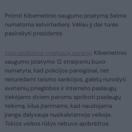
Priimti Kibernetinio saugumo įstatymą Seime
numatoma ketvirtadienį. Vėliau jį dar turės
pasirašyti prezidentė.
Kaip skelbėme praėjusią savaitę
, Kibernetinio
saugumo įstatymo 12 straipsniu buvo
numatyta, kad policijos pareigūnai, net
neturėdami teismo sankcijos, galėtų nurodyti
svetainių prieglobos ir interneto paslaugų
tiekėjams dviem paroms apriboti paslaugų
teikimą, kilus įtarimams, kad naudojama
įranga dalyvauja nusikalstamoje veikoje.
Tokios veikos rūšys nebuvo apibrėžtos.