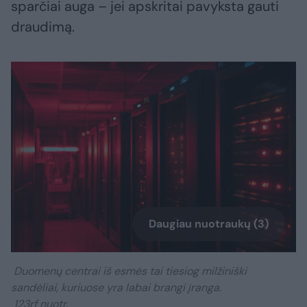
sparčiai auga – jei apskritai pavyksta gauti
draudimą.
Daugiau nuotraukų (3)
Duomenų centrai iš esmės tai tiesiog milžiniški
sandėliai, kuriuose yra labai brangi įranga.
123rf nuotr.