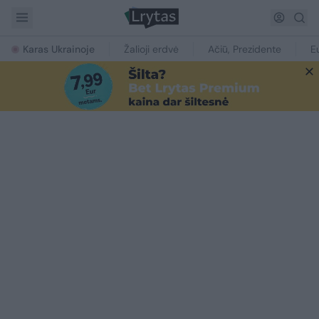
Karas Ukrainoje
Žalioji erdvė
Ačiū, Prezidente
E