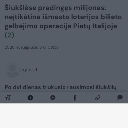
Šiukšlėse pradingęs milijonas:
neįtikėtina išmesto loterijos bilieto
gelbėjimo operacija Pietų Italijoje
(2)
2026 m. rugpjūčio 8 d. 08:38
Lrytas.lt
Po dvi dienas trukusio rausimosi šiukšlių
kalnuose, loterijos dalyvė galiausiai
atgavo savo pradingusį laimingąjį bilietą,
kurio vertė 1 000 389 eurai.