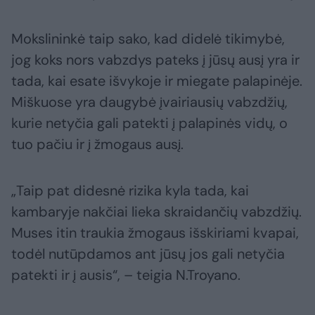
Mokslininkė taip sako, kad didelė tikimybė,
jog koks nors vabzdys pateks į jūsų ausį yra ir
tada, kai esate išvykoje ir miegate palapinėje.
Miškuose yra daugybė įvairiausių vabzdžių,
kurie netyčia gali patekti į palapinės vidų, o
tuo pačiu ir į žmogaus ausį.
„Taip pat didesnė rizika kyla tada, kai
kambaryje nakčiai lieka skraidančių vabzdžių.
Muses itin traukia žmogaus išskiriami kvapai,
todėl nutūpdamos ant jūsų jos gali netyčia
patekti ir į ausis“, – teigia N.Troyano.