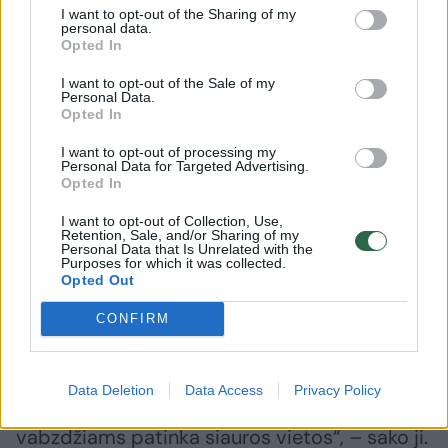
vaisinių muselių lervas. Dar praėjusį mėnesį,
I want to opt-out of the Sharing of my
personal data.
moteriai, gyvenančiai Misūryje (JAV),
Opted In
gydytojai iš ausies ištraukė rudąjį atsiskyrėlį
I want to opt-out of the Sale of my
– tai voras, dėl kurio įkandimo kartais gali
Personal Data.
Opted In
prireikti medikų pagalbos.
I want to opt-out of processing my
Personal Data for Targeted Advertising.
Opted In
Entomologė Nancy Troyano sako, kad kai
kuriems žmonėms tokie nemalonūs atvejai
I want to opt-out of Collection, Use,
Retention, Sale, and/or Sharing of my
gali pasitaikyti dažniau, nei kitiems.
Personal Data that Is Unrelated with the
Purposes for which it was collected.
Opted Out
„Jei žinote, kad jūsų namuose yra tarakonų,
CONFIRM
tada yra tikimybė, kad naktį, kai jie
suaktyvėja, šie kenkėjai gali patekti ir į jūsų
Data Deletion
Data Access
Privacy Policy
ausis. Nenuramina ir tas faktas, kad šiems
vabzdžiams patinka siauros vietos“, – sako ji.