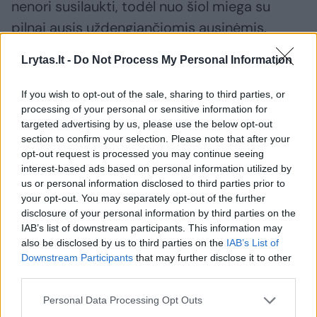
nenori susilaukti, todėl nuo šiol miega su
pilnai ausis uždengiančiomis ausinėmis.
Lrytas.lt -
Do Not Process My Personal Information
Man wakes with earache and vertigo only to discover
spider has crawled into his ear
https://t.co/atoqlNbMkz
If you wish to opt-out of the sale, sharing to third parties, or
pic.twitter.com/UUpqId4Xwp
processing of your personal or sensitive information for
— Daily Mirror (@DailyMirror)
October 11, 2019
targeted advertising by us, please use the below opt-out
section to confirm your selection. Please note that after your
opt-out request is processed you may continue seeing
Dažniau, nei manote
interest-based ads based on personal information utilized by
us or personal information disclosed to third parties prior to
your opt-out. You may separately opt-out of the further
Iš tiesų tokie atvejai, kai vabzdžiai įlenda į
disclosure of your personal information by third parties on the
IAB’s list of downstream participants. This information may
žmogaus ausis, yra dažnesni, nei
also be disclosed by us to third parties on the
IAB’s List of
įsivaizduojate, praneša „Live Science“.
Downstream Participants
that may further disclose it to other
third parties.
Pasirodo, gydytojai iš žmonių ausų traukia
įvairiausius padarus – erkes, tarakonus,
Personal Data Processing Opt Outs