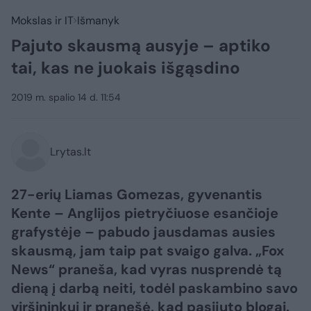
Mokslas ir IT
Išmanyk
Pajuto skausmą ausyje – aptiko
tai, kas ne juokais išgąsdino
2019 m. spalio 14 d. 11:54
Lrytas.lt
27-erių Liamas Gomezas, gyvenantis
Kente – Anglijos pietryčiuose esančioje
grafystėje – pabudo jausdamas ausies
skausmą, jam taip pat svaigo galva. „Fox
News“ praneša, kad vyras nusprendė tą
dieną į darbą neiti, todėl paskambino savo
viršininkui ir pranešė, kad pasijuto blogai.