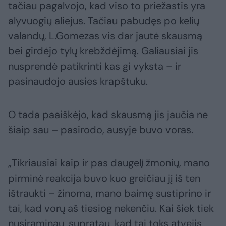
tačiau pagalvojo, kad viso to priežastis yra
alyvuogių aliejus. Tačiau pabudęs po kelių
valandų, L.Gomezas vis dar jautė skausmą
bei girdėjo tylų krebždėjimą. Galiausiai jis
nusprendė patikrinti kas gi vyksta – ir
pasinaudojo ausies krapštuku.
O tada paaiškėjo, kad skausmą jis jaučia ne
šiaip sau – pasirodo, ausyje buvo voras.
„Tikriausiai kaip ir pas daugelį žmonių, mano
pirminė reakcija buvo kuo greičiau jį iš ten
ištraukti – žinoma, mano baimę sustiprino ir
tai, kad vorų aš tiesiog nekenčiu. Kai šiek tiek
nusiraminau, supratau, kad tai toks atvejis,