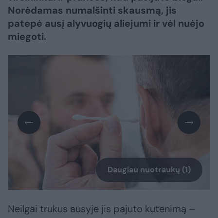
Norėdamas numalšinti skausmą, jis
patepė ausį alyvuogių aliejumi ir vėl nuėjo
miegoti.
Daugiau nuotraukų (1)
Neilgai trukus ausyje jis pajuto kutenimą –