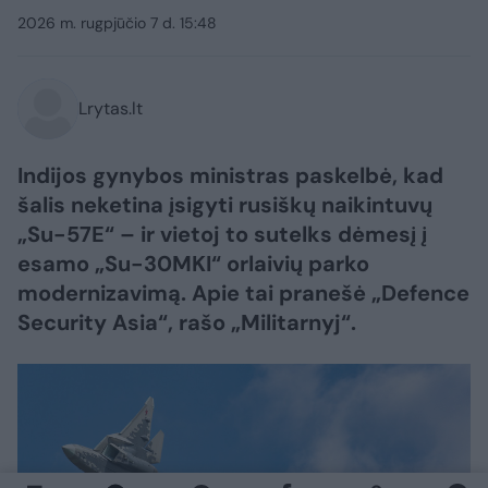
2026 m. rugpjūčio 7 d. 15:48
Lrytas.lt
Indijos gynybos ministras paskelbė, kad
šalis neketina įsigyti rusiškų naikintuvų
„Su-57E“ – ir vietoj to sutelks dėmesį į
esamo „Su-30MKI“ orlaivių parko
modernizavimą. Apie tai pranešė „Defence
Security Asia“, rašo „Militarnyj“.