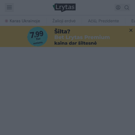
Karas Ukrainoje
Žalioji erdvė
Ačiū, Prezidente
E