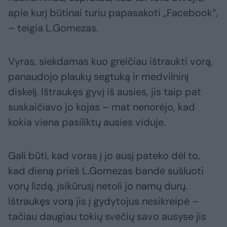
apie kurį būtinai turiu papasakoti „Facebook“,
– teigia L.Gomezas.
Vyras, siekdamas kuo greičiau ištraukti vorą,
panaudojo plaukų segtuką ir medvilninį
diskelį. Ištraukęs gyvį iš ausies, jis taip pat
suskaičiavo jo kojas – mat nenorėjo, kad
kokia viena pasiliktų ausies viduje.
Gali būti, kad voras į jo ausį pateko dėl to,
kad dieną prieš L.Gomezas bandė sušluoti
vorų lizdą, įsikūrusį netoli jo namų durų.
Ištraukęs vorą jis į gydytojus nesikreipė –
tačiau daugiau tokių svečių savo ausyse jis