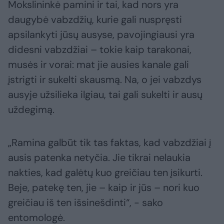
Mokslininkė pamini ir tai, kad nors yra
daugybė vabzdžių, kurie gali nuspręsti
apsilankyti jūsų ausyse, pavojingiausi yra
didesni vabzdžiai – tokie kaip tarakonai,
musės ir vorai: mat jie ausies kanale gali
įstrigti ir sukelti skausmą. Na, o jei vabzdys
ausyje užsilieka ilgiau, tai gali sukelti ir ausų
uždegimą.
„Ramina galbūt tik tas faktas, kad vabzdžiai į
ausis patenka netyčia. Jie tikrai nelaukia
nakties, kad galėtų kuo greičiau ten įsikurti.
Beje, patekę ten, jie – kaip ir jūs – nori kuo
greičiau iš ten išsinešdinti“, - sako
entomologė.