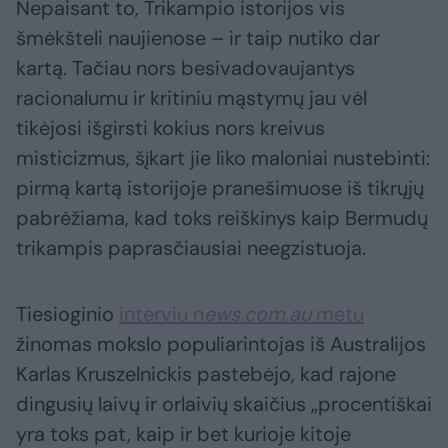
Nepaisant to, Trikampio istorijos vis
šmėkšteli naujienose – ir taip nutiko dar
kartą. Tačiau nors besivadovaujantys
racionalumu ir kritiniu mąstymų jau vėl
tikėjosi išgirsti kokius nors kreivus
misticizmus, šįkart jie liko maloniai nustebinti:
pirmą kartą istorijoje pranešimuose iš tikrųjų
pabrėžiama, kad toks reiškinys kaip Bermudų
trikampis paprasčiausiai neegzistuoja.
Tiesioginio
interviu n
ews.com.au
metu
žinomas mokslo populiarintojas iš Australijos
Karlas Kruszelnickis pastebėjo, kad rajone
dingusių laivų ir orlaivių skaičius „procentiškai
yra toks pat, kaip ir bet kurioje kitoje