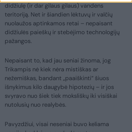
didžiulę (ir dar gilaus gilaus) vandens
teritoriją. Net ir šiandien lėktuvų ir valčių
nuolaužos aptinkamos retai – nepaisant
didžiulės paieškų ir stebėjimo technologijų
pažangos.
Nepaisant to, kad jau seniai žinoma, jog
Trikampis nė kiek nėra mistiškas ar
nežemiškas, bandant „paaiškinti“ šiuos
išnykimus kilo daugybė hipotezių – ir jos
svyravo nuo šiek tiek moksliškų iki visiškai
nutolusių nuo realybės.
Pavyzdžiui, visai neseniai buvo keliama