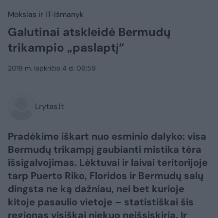
Mokslas ir IT
Išmanyk
Galutinai atskleidė Bermudų
trikampio „paslaptį“
2019 m. lapkričio 4 d. 06:59
Lrytas.lt
Pradėkime iškart nuo esminio dalyko: visa
Bermudų trikampį gaubianti mistika tėra
išsigalvojimas. Lėktuvai ir laivai teritorijoje
tarp Puerto Riko, Floridos ir Bermudų salų
dingsta ne ką dažniau, nei bet kurioje
kitoje pasaulio vietoje – statistiškai šis
regionas visiškai niekuo neišsiskiria. Ir