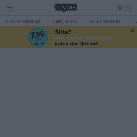
Karas Ukrainoje
Žalioji erdvė
Ačiū, Prezidente
E