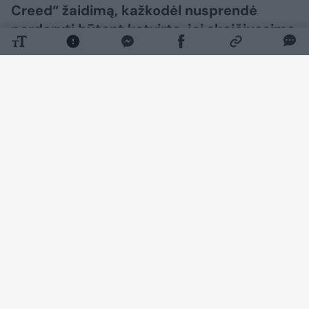
Creed“ žaidimą, kažkodėl nusprendė
perdaryti būtent ketvirtą, jei skaičiuosime
pagrindinius, o ne šalutinius serijos
žaidimus. Gal todėl, kad šis žaidimas iki
šiol buvo labiausiai išskirtinis savo tema ar
istorija tarp kitų, o gal todėl, kad daugeliui
norisi daugiau Saulės ar apskritai, vasaros,
bet priešais mus – atnaujintas ir
modernizuotas „Assassin‘s Creed Black
Flag“, prie kurio atsirado prierašas
„Resynced“. Du klausimai: ar verta bristi
tiems, kas jau perėjo originalųjį „Black
Flag“ ir ar verta prasidėti tiems, kas iki šiol
vengė senų serijos žaidimų?