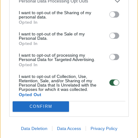
mitas prasidėjo, kai regione tarp Pirmojo ir
Personal Data Processing Opt Outs
Antrojo pasaulinių karų dingo keli aukšto
I want to opt-out of the Sharing of my
personal data.
rango kariniai konvojai. Bet realybėje
Opted In
dingimus lemia blogi orai ir silpnesni ar
I want to opt-out of the Sale of my
neparuošti laivai bei lėktuvai.
Personal Data.
Opted In
I want to opt-out of processing my
Kai kurie lakūnai, dingę tais laikais, taip pat
Personal Data for Targeted Advertising.
Opted In
buvo linkę daryti katastrofiškas klaidas –
dažnai pasiklysdavo, prieš skrydžius
I want to opt-out of Collection, Use,
Retention, Sale, and/or Sharing of my
Personal Data that Is Unrelated with the
vartodavo alkoholį ar net kildavo be
Purposes for which it was collected.
tinkamos aviacinės įrangos.
Opted Out
CONFIRM
Kūnai ir nuolaužos dažniausiai taip ir
nebūdavo randami, tačiau tai nenuostabu –
Data Deletion
Data Access
Privacy Policy
atsižvelgiant į tai, kad Trikampis apima