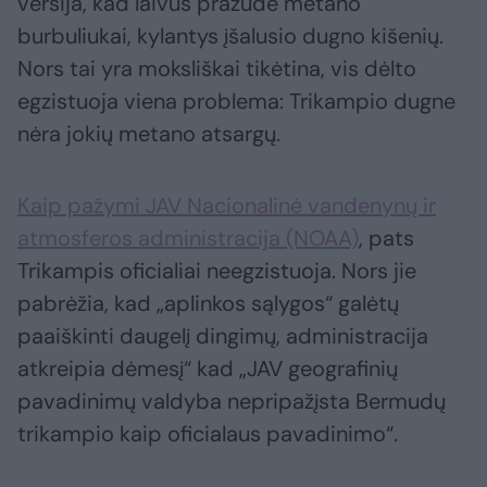
versija, kad laivus pražudė metano
burbuliukai, kylantys įšalusio dugno kišenių.
Nors tai yra moksliškai tikėtina, vis dėlto
egzistuoja viena problema: Trikampio dugne
nėra jokių metano atsargų.
Kaip pažymi JAV Nacionalinė vandenynų ir
atmosferos administracija (NOAA)
, pats
Trikampis oficialiai neegzistuoja. Nors jie
pabrėžia, kad „aplinkos sąlygos“ galėtų
paaiškinti daugelį dingimų, administracija
atkreipia dėmesį“ kad „JAV geografinių
pavadinimų valdyba nepripažįsta Bermudų
trikampio kaip oficialaus pavadinimo“.