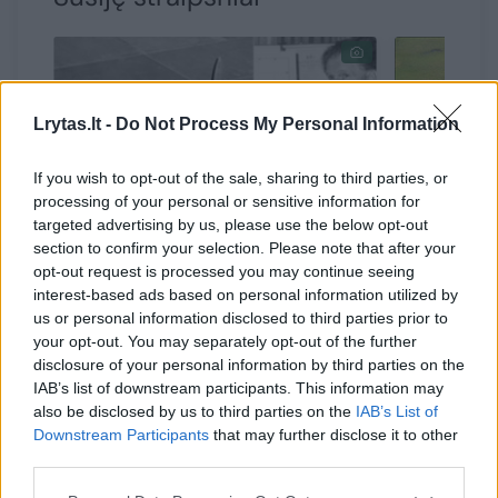
Lrytas.lt -
Do Not Process My Personal Information
If you wish to opt-out of the sale, sharing to third parties, or
processing of your personal or sensitive information for
targeted advertising by us, please use the below opt-out
section to confirm your selection. Please note that after your
Didžioji Bermudų trikampio
Naujas B
opt-out request is processed you may continue seeing
interest-based ads based on personal information utilized by
mįslė: kur prieš 65 metus
Kas Sibir
us or personal information disclosed to third parties prior to
dingo lėktuvas
pragarą
your opt-out. You may separately opt-out of the further
disclosure of your personal information by third parties on the
IAB’s list of downstream participants. This information may
also be disclosed by us to third parties on the
IAB’s List of
Downstream Participants
that may further disclose it to other
third parties.
Anot K.Kruszelnickio, Bermudų trikampio