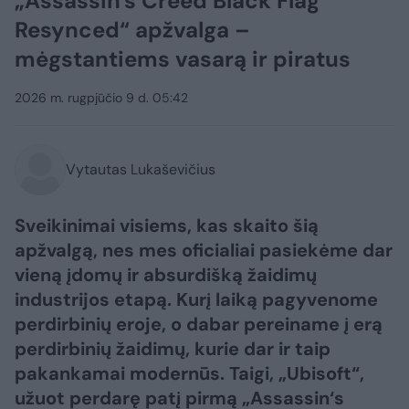
„Assassin's Creed Black Flag
Resynced“ apžvalga –
mėgstantiems vasarą ir piratus
2026 m. rugpjūčio 9 d. 05:42
Vytautas Lukaševičius
Sveikinimai visiems, kas skaito šią
apžvalgą, nes mes oficialiai pasiekėme dar
vieną įdomų ir absurdišką žaidimų
industrijos etapą. Kurį laiką pagyvenome
perdirbinių eroje, o dabar pereiname į erą
perdirbinių žaidimų, kurie dar ir taip
pakankamai modernūs. Taigi, „Ubisoft“,
užuot perdarę patį pirmą „Assassin‘s