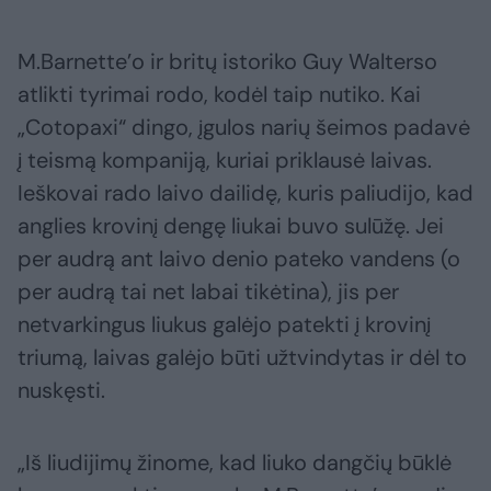
M.Barnette’o ir britų istoriko Guy Walterso
atlikti tyrimai rodo, kodėl taip nutiko. Kai
„Cotopaxi“ dingo, įgulos narių šeimos padavė
į teismą kompaniją, kuriai priklausė laivas.
Ieškovai rado laivo dailidę, kuris paliudijo, kad
anglies krovinį dengę liukai buvo sulūžę. Jei
per audrą ant laivo denio pateko vandens (o
per audrą tai net labai tikėtina), jis per
netvarkingus liukus galėjo patekti į krovinį
triumą, laivas galėjo būti užtvindytas ir dėl to
nuskęsti.
„Iš liudijimų žinome, kad liuko dangčių būklė