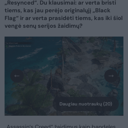
„Resynced“. Du klausimai: ar verta bristi
tiems, kas jau perėjo originalųjį „Black
Flag“ ir ar verta prasidėti tiems, kas iki šiol
vengė senų serijos žaidimų?
Daugiau nuotraukų (20)
„Assassin‘s Creed“ žaidimus kaip bandeles