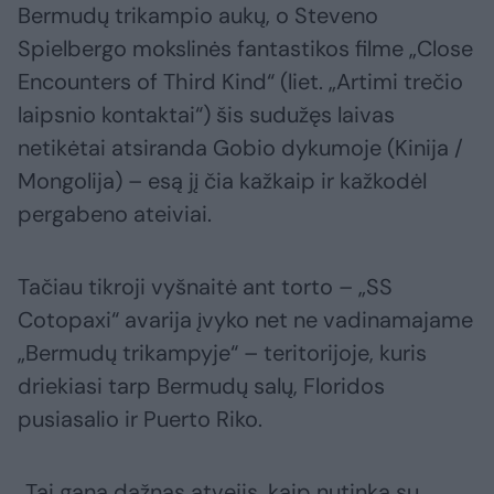
Bermudų trikampio aukų, o Steveno
Spielbergo mokslinės fantastikos filme „Close
Encounters of Third Kind“ (liet. „Artimi trečio
laipsnio kontaktai“) šis sudužęs laivas
netikėtai atsiranda Gobio dykumoje (Kinija /
Mongolija) – esą jį čia kažkaip ir kažkodėl
pergabeno ateiviai.
Tačiau tikroji vyšnaitė ant torto – „SS
Cotopaxi“ avarija įvyko net ne vadinamajame
„Bermudų trikampyje“ – teritorijoje, kuris
driekiasi tarp Bermudų salų, Floridos
pusiasalio ir Puerto Riko.
„Tai gana dažnas atvejis, kaip nutinka su