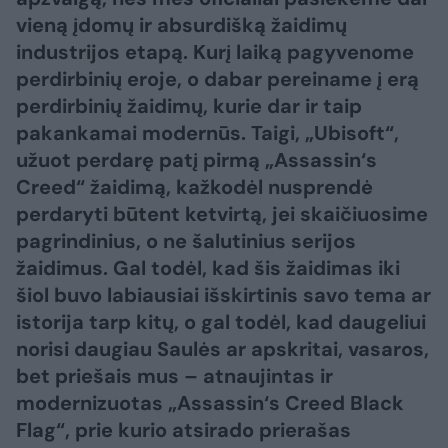
vieną įdomų ir absurdišką žaidimų
industrijos etapą. Kurį laiką pagyvenome
perdirbinių eroje, o dabar pereiname į erą
perdirbinių žaidimų, kurie dar ir taip
pakankamai modernūs. Taigi, „Ubisoft“,
užuot perdarę patį pirmą „Assassin‘s
Creed“ žaidimą, kažkodėl nusprendė
perdaryti būtent ketvirtą, jei skaičiuosime
pagrindinius, o ne šalutinius serijos
žaidimus. Gal todėl, kad šis žaidimas iki
šiol buvo labiausiai išskirtinis savo tema ar
istorija tarp kitų, o gal todėl, kad daugeliui
norisi daugiau Saulės ar apskritai, vasaros,
bet priešais mus – atnaujintas ir
modernizuotas „Assassin‘s Creed Black
Flag“, prie kurio atsirado prierašas