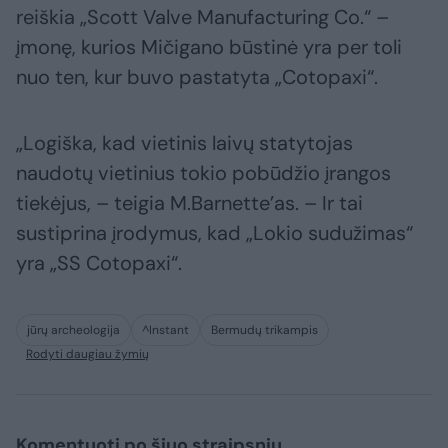
reiškia „Scott Valve Manufacturing Co.“ –
įmonę, kurios Mičigano būstinė yra per toli
nuo ten, kur buvo pastatyta „Cotopaxi“.
„Logiška, kad vietinis laivų statytojas
naudotų vietinius tokio pobūdžio įrangos
tiekėjus, – teigia M.Barnette’as. – Ir tai
sustiprina įrodymus, kad „Lokio sudužimas“
yra „SS Cotopaxi“.
jūrų archeologija
^Instant
Bermudų trikampis
Rodyti daugiau žymių
Komentuoti po šiuo straipsniu