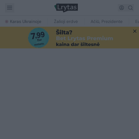
Karas Ukrainoje
Žalioji erdvė
Ačiū, Prezidente
E