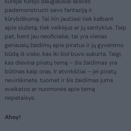
kūrėjai turėjo daugiausiai laisvės
pademonstruoti savo fantaziją ir
kūrybiškumą. Tai itin jaučiasi tiek kalbant
apie siužetą, tiek veikėjus ar jų santykius. Taip
pat, bent jau neoficialiai, tai yra vienas
geriausių žaidimų apie piratus ir jų gyvenimo
būdą iš visko, kas iki šiol buvo sukurta. Taigi,
kas dievina piratų temą – šis žaidimas yra
būtinas kaip oras. Ir atvirkščiai – jei piratų
nevirškinate, tuomet ir šis žaidimas jums
sveikatos ar nuomonės apie temą
nepataisys.
Ahoy!