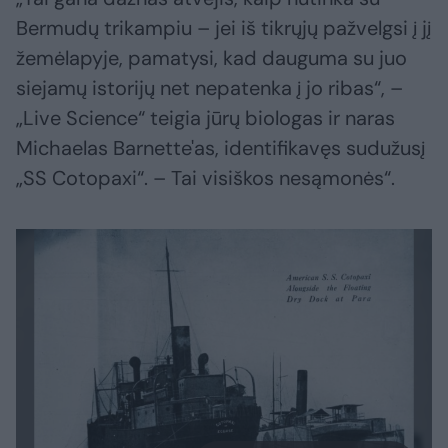
Bermudų trikampiu – jei iš tikrųjų pažvelgsi į jį
žemėlapyje, pamatysi, kad dauguma su juo
siejamų istorijų net nepatenka į jo ribas“, –
„Live Science“ teigia jūrų biologas ir naras
Michaelas Barnette'as, identifikavęs sudužusį
„SS Cotopaxi“. – Tai visiškos nesąmonės“.