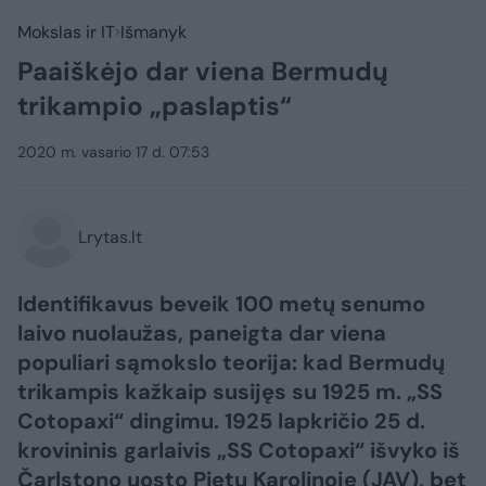
Mokslas ir IT
Išmanyk
Paaiškėjo dar viena Bermudų
trikampio „paslaptis“
2020 m. vasario 17 d. 07:53
Lrytas.lt
Identifikavus beveik 100 metų senumo
laivo nuolaužas, paneigta dar viena
populiari sąmokslo teorija: kad Bermudų
trikampis kažkaip susijęs su 1925 m. „SS
Cotopaxi“ dingimu. 1925 lapkričio 25 d.
krovininis garlaivis „SS Cotopaxi“ išvyko iš
Čarlstono uosto Pietų Karolinoje (JAV), bet