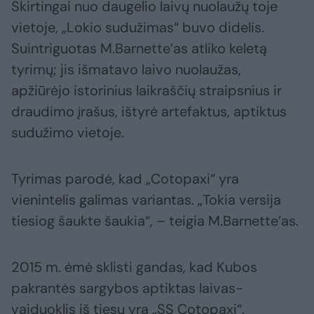
Skirtingai nuo daugelio laivų nuolaužų toje
vietoje, „Lokio sudužimas“ buvo didelis.
Suintriguotas M.Barnette’as atliko keletą
tyrimų; jis išmatavo laivo nuolaužas,
apžiūrėjo istorinius laikraščių straipsnius ir
draudimo įrašus, ištyrė artefaktus, aptiktus
sudužimo vietoje.
Tyrimas parodė, kad „Cotopaxi“ yra
vienintelis galimas variantas. „Tokia versija
tiesiog šaukte šaukia“, – teigia M.Barnette’as.
2015 m. ėmė sklisti gandas, kad Kubos
pakrantės sargybos aptiktas laivas-
vaiduoklis iš tiesų yra „SS Cotopaxi“.