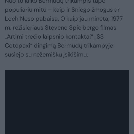
Nuo to laiko Bermudų trikampis tapo
populiariu mitu – kaip ir Sniego žmogus ar
Loch Neso pabaisa. O kaip jau minėta, 1977
m. režisieriaus Steveno Spielbergo filmas
„Artimi trečio laipsnio kontaktai“ „SS
Cotopaxi“ dingimą Bermudų trikampyje
susiejo su nežemišku įsikišimu.