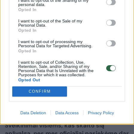
I want to opt-out of the Sharing of my
personal data.
Opted In
I want to opt-out of the Sale of my
Personal Data.
Opted In
Mokslas ir IT
Išmanyk
I want to opt-out of processing my
Personal Data for Targeted Advertising.
„Assassin's Creed Black Flag
Opted In
Resynced“ apžvalga –
I want to opt-out of Collection, Use,
Retention, Sale, and/or Sharing of my
mėgstantiems vasarą ir piratus
Personal Data that Is Unrelated with the
Purposes for which it was collected.
Opted Out
2026 m. rugpjūčio 9 d. 05:42
CONFIRM
Vytautas Lukaševičius
Data Deletion
Data Access
Privacy Policy
Sveikinimai visiems, kas skaito šią
apžvalgą, nes mes oficialiai pasiekėme dar