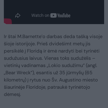
Ir štai M.Barnette’o darbas deda tašką visoje
šioje istorijoje. Prieš dvidešimt metų jis
persikėlė į Floridą ir ėmė nardyti bei tyrinėti
sudužusius laivus. Vienas toks sudužėlis –
vietinių vadinamas „Lokio sudužimu“ (angl.
„Bear Wreck“), esantis už 35 jūrmylių (65
kilometrų) į rytus nuo Šv. Augustino miesto
šiaurinėje Floridoje, patraukė tyrinėtojo
dėmesį.