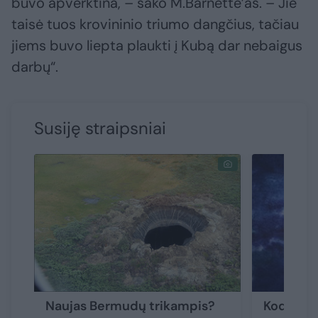
buvo apverktina, – sako M.Barnette’as. – Jie
taisė tuos krovininio triumo dangčius, tačiau
jiems buvo liepta plaukti į Kubą dar nebaigus
darbų“.
Susiję straipsniai
Naujas Bermudų trikampis?
Kodėl B