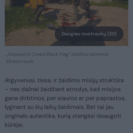
Daugiau nuotraukų (20)
„Assassin‘s Creed Black Flag“ žaidimo akimirka.
Ekrano nuotr.
Atgyvenusi, tiesa, ir žaidimo misijų struktūra
– nes dažnai žaidžiant atrodys, kad misijos
gana dirbtinos, per siauros ar per paprastos,
lyginant su šių laikų žaidimais. Bet tai jau
originalo autentika, kurią stengėsi išsaugoti
kūrėjai.