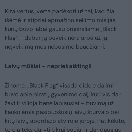
Kita vertus, verta padėkoti už tai, kad čia
išėmė ir stipriai apmažino sekimo misijas,
kurių buvo labai gausu originaliame „Black
Flag“ – dabar jų beveik nėra arba už jų
neįveikimą mes nebūsime baudžiami.
Laivų mūšiai – nepriekaištingi!
Žinoma, „Black Flag“ visada didele dalimi
buvo apie piratų gyvenimo dalį, kuri vis dar
žavi ir vilioja bene labiausiai – buvimą už
kaukolėmis pasipuošusių laivų šturvalo bei
kitų laivų abordažo atviroje jūroje. Patikėkite,
to čia teks daryti tikrai sočiai ir dar daugiau.