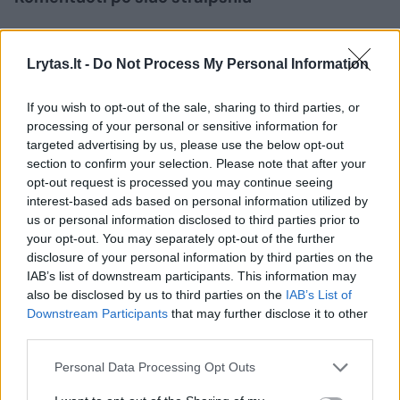
Komentuoti gali tik Lrytas registruoti vartotojai.
Lrytas.lt -
Do Not Process My Personal Information
Prisijunkite prie registruotų vartotojų
bendruomenės ir bendraukite komentaruose!
If you wish to opt-out of the sale, sharing to third parties, or
processing of your personal or sensitive information for
targeted advertising by us, please use the below opt-out
Rodyti komentarus
section to confirm your selection. Please note that after your
opt-out request is processed you may continue seeing
Prisijungti komentatoriams
interest-based ads based on personal information utilized by
us or personal information disclosed to third parties prior to
your opt-out. You may separately opt-out of the further
disclosure of your personal information by third parties on the
IAB’s list of downstream participants. This information may
also be disclosed by us to third parties on the
IAB’s List of
Downstream Participants
that may further disclose it to other
third parties.
Personal Data Processing Opt Outs