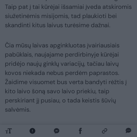
Taip pat į tai kūrėjai išsamiai įveda atskiromis
siužetinėmis misijomis, tad plaukioti bei
skandinti kitus laivus turėsime dažnai.
Čia mūsų laivas apginkluotas įvairiausiais
pabūklais, naujajame perdirbinyje kūrėjai
pridėjo naujų ginklų variacijų, tačiau laivų
kovos niekada nebus perdėm paprastos.
Žaidime visuomet bus verta bandyti rėžtis į
kito laivo šoną savo laivo priekiu, taip
perskiriant jį pusiau, o tada keistis šūvių
salvėmis.