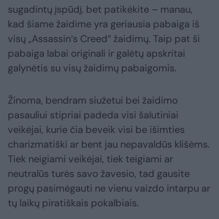
sugadintų įspūdį, bet patikėkite – manau,
kad šiame žaidime yra geriausia pabaiga iš
visų „Assassin‘s Creed“ žaidimų. Taip pat ši
pabaiga labai originali ir galėtų apskritai
galynėtis su visų žaidimų pabaigomis.
Žinoma, bendram siužetui bei žaidimo
pasauliui stipriai padeda visi šalutiniai
veikėjai, kurie čia beveik visi be išimties
charizmatiški ar bent jau nepavaldūs klišėms.
Tiek neigiami veikėjai, tiek teigiami ar
neutralūs turės savo žavesio, tad gausite
progų pasimėgauti ne vienu vaizdo intarpu ar
tų laikų piratiškais pokalbiais.