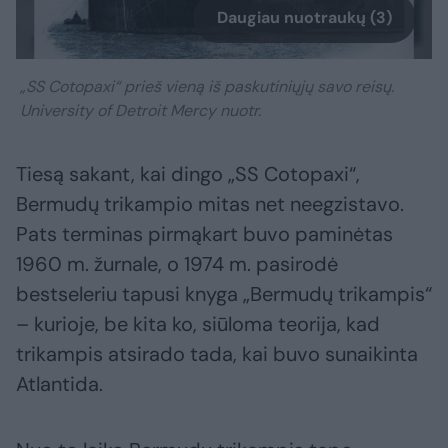
Daugiau nuotraukų (3)
„SS Cotopaxi“ prieš vieną iš paskutiniųjų savo reisų.
University of Detroit Mercy nuotr.
Tiesą sakant, kai dingo „SS Cotopaxi“,
Bermudų trikampio mitas net neegzistavo.
Pats terminas pirmąkart buvo paminėtas
1960 m. žurnale, o 1974 m. pasirodė
bestseleriu tapusi knyga „Bermudų trikampis“
– kurioje, be kita ko, siūloma teorija, kad
trikampis atsirado tada, kai buvo sunaikinta
Atlantida.