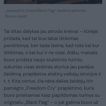
„Assassin‘s Creed Black Flag“ žaidimo akimirka.
Ekrano nuotr.
Tai šitas dalykas jau atrodo kreivai – kūrėjai
prižada, kad tai bus labai ištikimas
perdirbinys, bet tada išeina, kad toks kai kur
ištikimas, o kai kur ir ne visai. Aišku, mainais
buvo pridėta naujo siužetinio turinio,
sukurtas visas atskiras skyrius jau perėjus
žaidimą, praplėstos atskirų veikėjų istorijos ir
t. t. Kita vertus, čia nėra dalies žaidėjų itin
pamėgto „Freedom Cry“ praplėtimo, kuris
buvo prieinamas kaip papildomas turinys su
originaliu „Black Flag“ – o juk galima buvo už