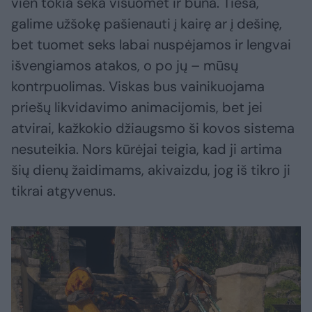
vien tokia seka visuomet ir būna. Tiesa,
galime užšokę pašienauti į kairę ar į dešinę,
bet tuomet seks labai nuspėjamos ir lengvai
išvengiamos atakos, o po jų – mūsų
kontrpuolimas. Viskas bus vainikuojama
priešų likvidavimo animacijomis, bet jei
atvirai, kažkokio džiaugsmo ši kovos sistema
nesuteikia. Nors kūrėjai teigia, kad ji artima
šių dienų žaidimams, akivaizdu, jog iš tikro ji
tikrai atgyvenus.