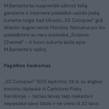
M.Barnette’as nusprendė užkirsti kelią
gandams ir internete paskelbė vaizdo įrašą,
kuriame teigė, kad tikrasis „SS Cotopaxi“ guli
Atlanto dugne netoli Floridos. Netrukus po šio
paskelbimo su naru susisiekė „Science
Channel“ – ir buvo sukurta laida apie
M.Barnette’o radinį.
Pagalbos šauksmas
„SS Cotopaxi“ 1925 lapkričio 29 d. su anglies
kroviniu išplaukė iš Čarlstono Pietų
Karolinoje, – tačiau laivas taip niekada ir
nepasiekė savo tikslo ir nė vieno iš 32 laivo