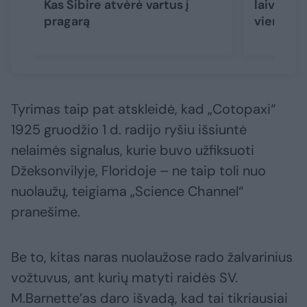
Kas Sibire atvėrė vartus į
laivai? M
pragarą
vieną pa
Tyrimas taip pat atskleidė, kad „Cotopaxi“
1925 gruodžio 1 d. radijo ryšiu išsiuntė
nelaimės signalus, kurie buvo užfiksuoti
Džeksonvilyje, Floridoje – ne taip toli nuo
nuolaužų, teigiama „Science Channel“
pranešime.
Be to, kitas naras nuolaužose rado žalvarinius
vožtuvus, ant kurių matyti raidės SV.
M.Barnette’as daro išvadą, kad tai tikriausiai