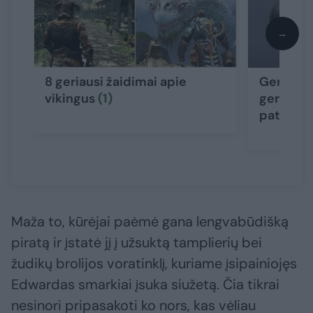
→
8 geriausi žaidimai apie
Gera nau
vikingus
(1)
gerbėjam
patogų 
Maža to, kūrėjai paėmė gana lengvabūdišką
piratą ir įstatė jį į užsuktą tamplierių bei
žudikų brolijos voratinklį, kuriame įsipainiojęs
Edwardas smarkiai įsuka siužetą. Čia tikrai
nesinori pripasakoti ko nors, kas vėliau