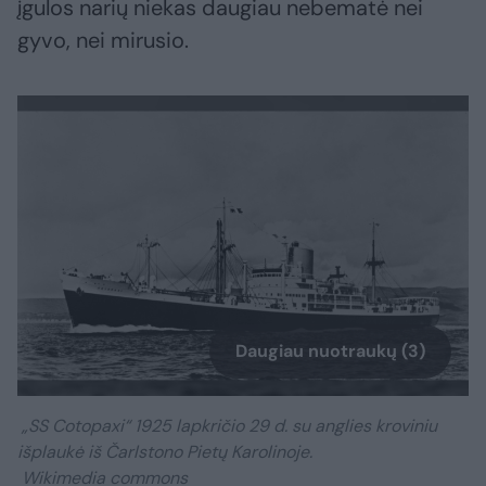
įgulos narių niekas daugiau nebematė nei
gyvo, nei mirusio.
Daugiau nuotraukų (3)
„SS Cotopaxi“ 1925 lapkričio 29 d. su anglies kroviniu
išplaukė iš Čarlstono Pietų Karolinoje.
Wikimedia commons