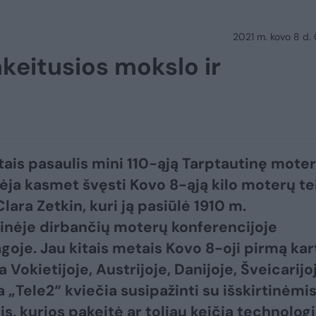
2021 m. kovo 8 d.
akeitusios mokslo ir
tais pasaulis mini 110-ąją Tarptautinę mote
dėja kasmet švęsti Kovo 8-ąją kilo moterų te
lara Zetkin, kuri ją pasiūlė 1910 m.
inėje dirbančių moterų konferencijoje
oje. Jau kitais metais Kovo 8-oji pirmą kar
Vokietijoje, Austrijoje, Danijoje, Šveicarijo
a „Tele2“ kviečia susipažinti su išskirtinėmi
s, kurios pakeitė ar toliau keičia technologi