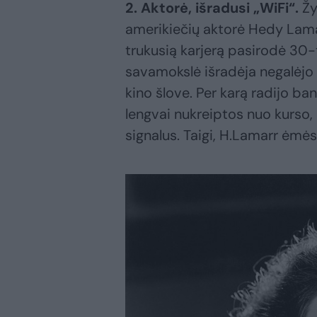
2. Aktorė, išradusi „WiFi“.
Žy
amerikiečių aktorė Hedy Lam
trukusią karjerą pasirodė 30-t
savamokslė išradėja negalėjo 
kino šlove. Per karą radijo 
lengvai nukreiptos nuo kurso, 
signalus. Taigi, H.Lamarr ėmė