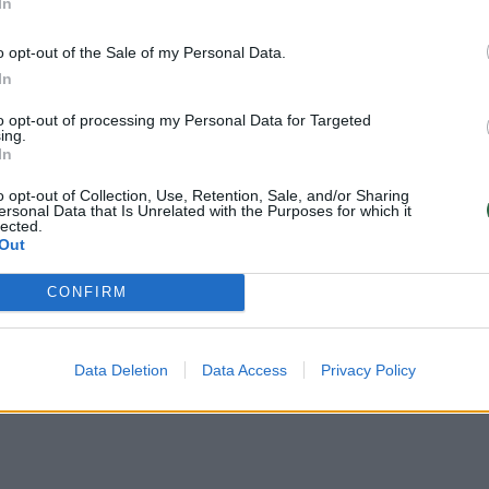
In
o opt-out of the Sale of my Personal Data.
In
Daugiau nuotraukų (9)
to opt-out of processing my Personal Data for Targeted
ing.
In
e (1815 – 1852 m.).
o opt-out of Collection, Use, Retention, Sale, and/or Sharing
ersonal Data that Is Unrelated with the Purposes for which it
lected.
Out
, kad „Analytical Engine“ tinka ne tik
kūrė programą šiai analitinei mašinai
CONFIRM
ma pirmąja kompiuterine programa
 1979 m. programavimo kalba buvo
Data Deletion
Data Access
Privacy Policy
matematikė laikoma viena pirmųjų