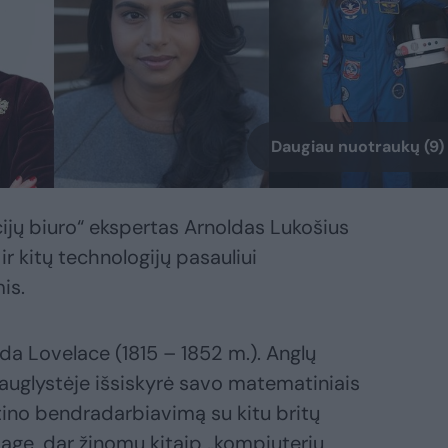
Daugiau nuotraukų (9)
ijų biuro“ ekspertas Arnoldas Lukošius
 ir kitų technologijų pasauliui
is.
da Lovelace (1815 – 1852 m.). Anglų
auglystėje išsiskyrė savo matematiniais
tino bendradarbiavimą su kitu britų
ge, dar žinomu kitaip „kompiuterių