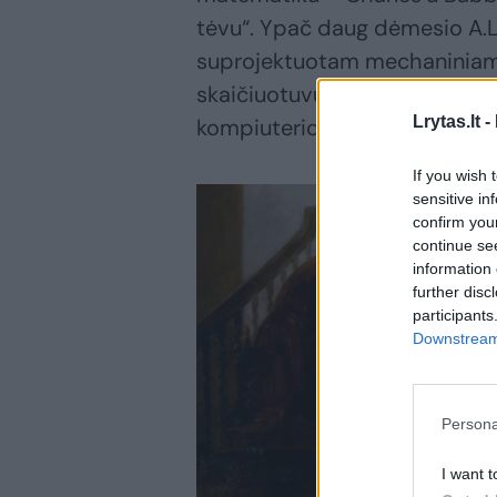
tėvu“. Ypač daug dėmesio A.
suprojektuotam mechaninia
skaičiuotuvui „Analytical Engi
Lrytas.lt -
kompiuterio prototipu.
If you wish 
sensitive in
confirm you
continue se
information 
further disc
participants
Downstream 
Persona
I want t