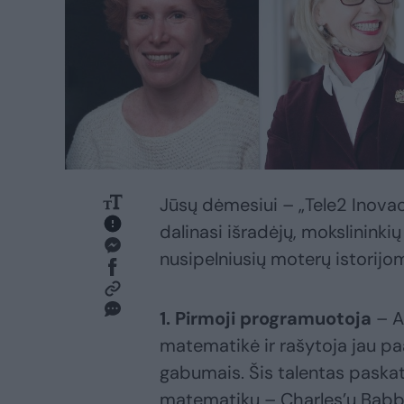
Jūsų dėmesiui – „Tele2 Inovac
dalinasi išradėjų, mokslininkių
nusipelniusių moterų istorijom
1. Pirmoji programuotoja
– A
matematikė ir rašytoja jau pa
gabumais. Šis talentas paska
matematiku – Charles’u Babba