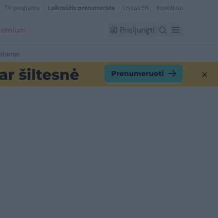
TV programa
Laikraščio prenumerata
Lrytas EN
Kontaktai
Premium
Prisijungti
lbimai