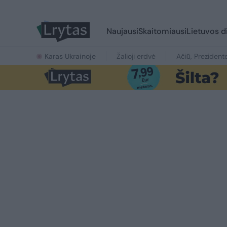
Naujausi
Skaitomiausi
Lietuvos d
Karas Ukrainoje
Žalioji erdvė
Ačiū, Prezident