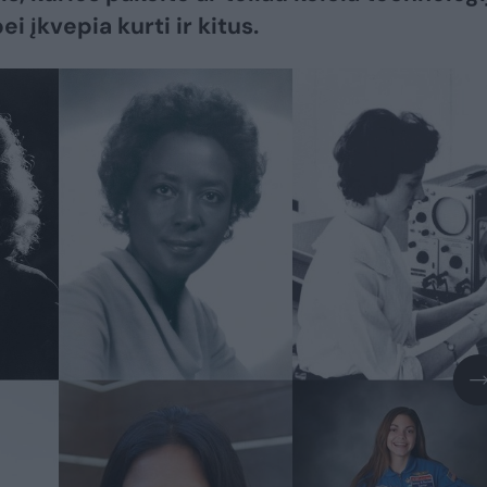
ei įkvepia kurti ir kitus.