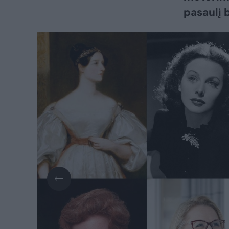
pasaulį b