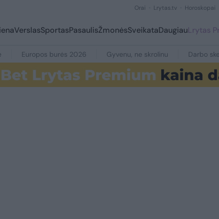
Orai
Lrytas.tv
Horoskopai
iena
Verslas
Sportas
Pasaulis
Žmonės
Sveikata
Daugiau
Lrytas 
e
Europos burės 2026
Gyvenu, ne skrolinu
Darbo ske