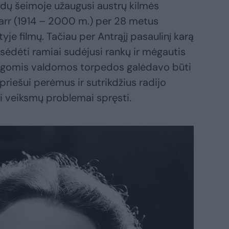
dų šeimoje užaugusi austrų kilmės
arr (1914 – 2000 m.) per 28 metus
yje filmų. Tačiau per Antrąjį pasaulinį karą
sėdėti ramiai sudėjusi rankų ir mėgautis
bangomis valdomos torpedos galėdavo būti
priešui perėmus ir sutrikdžius radijo
si veiksmų problemai spręsti.