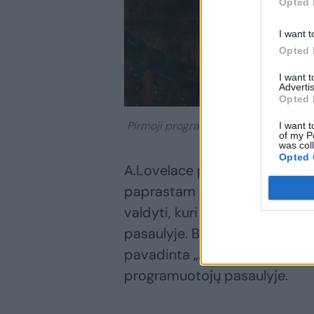
Opted 
I want t
Opted 
I want 
Advertis
Opted 
Pirmoji programuotoja – Ada Lovelac
I want t
of my P
was col
Opted 
A.Lovelace pirmoji iškėlė mintį
paprastam skaičiavimui. Ji su
valdyti, kuri paprastai laiko
pasaulyje. Būtent jos garbei
pavadinta „Ada“. Istoriškai 
programuotojų pasaulyje.