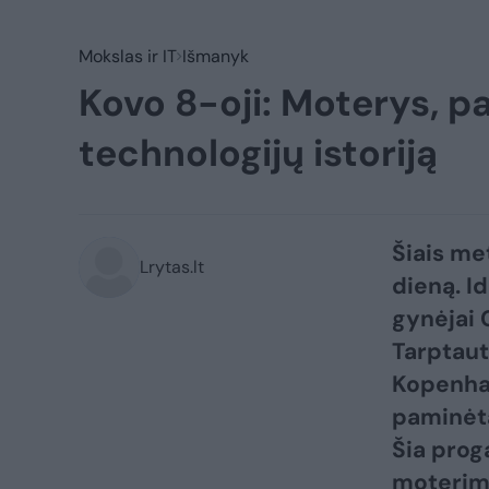
Mokslas ir IT
Išmanyk
Kovo 8-oji: Moterys, p
technologijų istoriją
Šiais me
Lrytas.lt
dieną. I
gynėjai C
Tarptaut
Kopenhag
paminėta 
Šia prog
moterimi