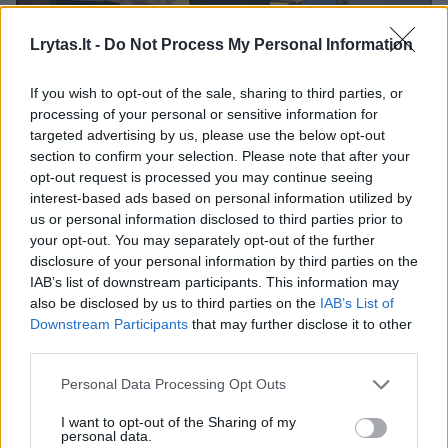
VDA Telšių fakulteto profesorius Romualdas Inčirauskas.
Lrytas.lt -
Do Not Process My Personal Information
VDA Telšių fakulteto nuotr.
If you wish to opt-out of the sale, sharing to third parties, or
processing of your personal or sensitive information for
Prieš keletą dienų paskelbta, kad
targeted advertising by us, please use the below opt-out
section to confirm your selection. Please note that after your
apdovanotas VDA Telšių fakulteto prof.
opt-out request is processed you may continue seeing
Romualdo Inčirausko medalis „Čijune
interest-based ads based on personal information utilized by
Sugichara“ FIDEM parodoje Japonijoje.
us or personal information disclosed to third parties prior to
your opt-out. You may separately opt-out of the further
Medalis skirtas japonų diplomatui Čijunei
disclosure of your personal information by third parties on the
Sugicharai (1900-1986), gyvenusiam
IAB’s list of downstream participants. This information may
also be disclosed by us to third parties on the
IAB’s List of
Lietuvoje, Kaune, 1939-1940 m. Antrojo
Downstream Participants
that may further disclose it to other
pasaulinio karo metais jie išgelbėjo apie
third parties.
6000 žydų iš Lietuvos, Lenkijos ir Vokietijos,
Personal Data Processing Opt Outs
išduodami jiems Japonijos tranzitines vizas.
I want to opt-out of the Sharing of my
personal data.