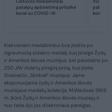
Lietuvos mokslininkai
VU fizik
patalpų apšvietimą pritaikė
palydovi
kovai su COVID-19
konkurs
Kiekvienam medalininkui bus įteikta po
išgraviruotą sidabro medalį, kurį įsteigė Žydų
ir Amerikos šlovės muziejus, bei pasidalins po
250 JAV dolerių piniginį prizą, kurį įteiks
Sinsinačio „Skirball“ muziejus. Jame
eksponuojama žydų ir Amerikos šlovės
muziejaus medalių kolekcija. M.Wacksas 1969
m. įkūrė Žydų ir Amerikos šlovės muziejų ir
nuo tada ėjo jos direktoriaus pareigas.