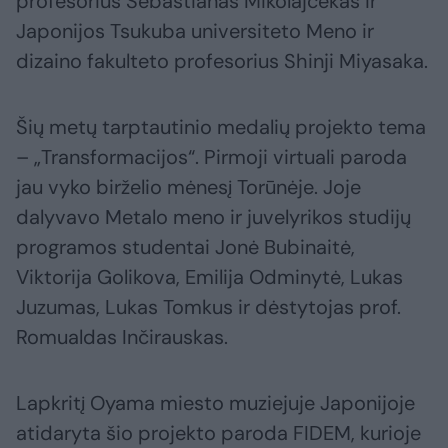
profesorius Sebastianas Mikolajčekas ir
Japonijos Tsukuba universiteto Meno ir
dizaino fakulteto profesorius Shinji Miyasaka.
Šių metų tarptautinio medalių projekto tema
– „Transformacijos“. Pirmoji virtuali paroda
jau vyko birželio mėnesį Torūnėje. Joje
dalyvavo Metalo meno ir juvelyrikos studijų
programos studentai Jonė Bubinaitė,
Viktorija Golikova, Emilija Odminytė, Lukas
Juzumas, Lukas Tomkus ir dėstytojas prof.
Romualdas Inčirauskas.
Lapkritį Oyama miesto muziejuje Japonijoje
atidaryta šio projekto paroda FIDEM, kurioje