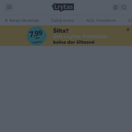
Karas Ukrainoje
Žalioji erdvė
Ačiū, Prezidente
E