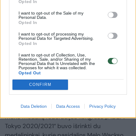
Opted In
Medalis skirtas [jo] 120-osioms gimimo
I want to opt-out of the Sale of my
metinėms. Reverse esantys simboliai
Personal Data.
Opted In
perteikia žydų tautos tragediją. Reverse
pavaizduota didelė Dovydo žvaigždė,
I want to opt-out of processing my
Personal Data for Targeted Advertising.
persipynusi su žydų aukų scenomis už mirties
Opted In
stovyklų spygliuotos vielos tvoros, su
I want to opt-out of Collection, Use,
užrašais: „6000 gyvybių“ ir citata iš Mato
Retention, Sale, and/or Sharing of my
Personal Data that Is Unrelated with the
Purposes for which it was collected.
5:6-10, baigiant „Palaiminti, kurie yra
Opted Out
persekiojami. dėl teisumo, nes jų yra dangaus
CONFIRM
karalystė.
Data Deletion
Data Access
Privacy Policy
Kas dvejus metus vykstančiame Tarptautinės
meno medalių federacijos kongrese „FIDEM
Tokyo 2020/2021“ buvo išrinkti du
medalininkai, kurie pasidalins Melo Wackso