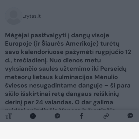
Lrytas.lt
Mėgėjai pasižvalgyti į dangų visoje
Europoje (ir Šiaurės Amerikoje) turėtų
savo kalendoriuose pažymėti rugpjūčio 12
d., trečiadienį. Nuo dienos metu
vyksiančio saulės užtemimo iki Perseidų
meteorų lietaus kulminacijos Mėnulio
šviesos nesugadintame danguje – ši para
siūlo išskirtinai retą dangaus reiškinių
derinį per 24 valandas. O dar galima
pridėti spindinčią Venerą ir švytinčią
Paukščių Tako juostą po saulėlydžio – ir
gausime visą dieną truksiančią
astronomijos šventę, kuri gali tapti viena