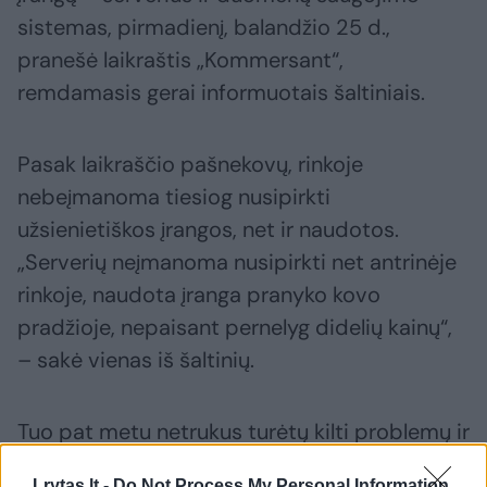
sistemas, pirmadienį, balandžio 25 d.,
pranešė laikraštis „Kommersant“,
remdamasis gerai informuotais šaltiniais.
Pasak laikraščio pašnekovų, rinkoje
nebeįmanoma tiesiog nusipirkti
užsienietiškos įrangos, net ir naudotos.
„Serverių neįmanoma nusipirkti net antrinėje
rinkoje, naudota įranga pranyko kovo
pradžioje, nepaisant pernelyg didelių kainų“,
– sakė vienas iš šaltinių.
Tuo pat metu netrukus turėtų kilti problemų ir
su rusiškais serveriais: baigiasi „Baikal“ ir
Lrytas.lt -
Do Not Process My Personal Information