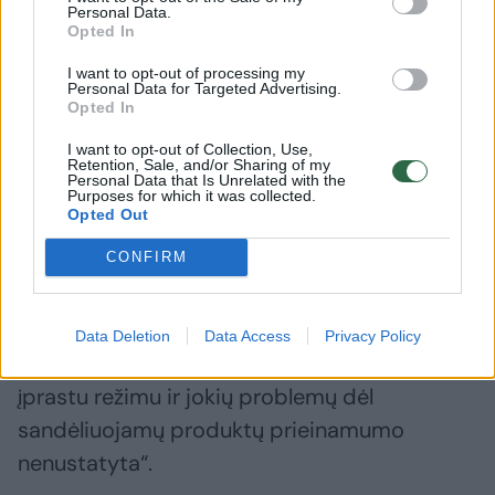
Personal Data.
Opted In
Rusijos pramonės ir prekybos ministerija
I want to opt-out of processing my
Personal Data for Targeted Advertising.
patvirtino gavusi laišką ir pažymėjo, kad
Opted In
dalyvaujant Pramonės ir prekybos
I want to opt-out of Collection, Use,
ministerijai, „imamasi priemonių, kad viešasis
Retention, Sale, and/or Sharing of my
Personal Data that Is Unrelated with the
sektorius ir komercinės įmonės būtų
Purposes for which it was collected.
Opted Out
aprūpintos pakankamu kiekiu rusiškos
CONFIRM
kompiuterinės įrangos, atitinkančios
aukščiausius reikalavimus“. Kartu Pramonės ir
prekybos ministerija pabrėžė, kad „nemato
Data Deletion
Data Access
Privacy Policy
pagrindo kelti nerimo“, nes „įmonės dirba
įprastu režimu ir jokių problemų dėl
sandėliuojamų produktų prieinamumo
nenustatyta“.