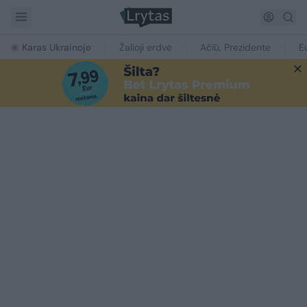
Karas Ukrainoje
Žalioji erdvė
Ačiū, Prezidente
E