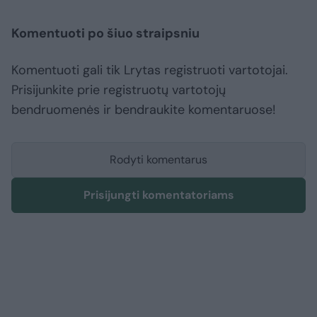
Komentuoti po šiuo straipsniu
Komentuoti gali tik Lrytas registruoti vartotojai.
Prisijunkite prie registruotų vartotojų
bendruomenės ir bendraukite komentaruose!
Rodyti komentarus
Prisijungti komentatoriams