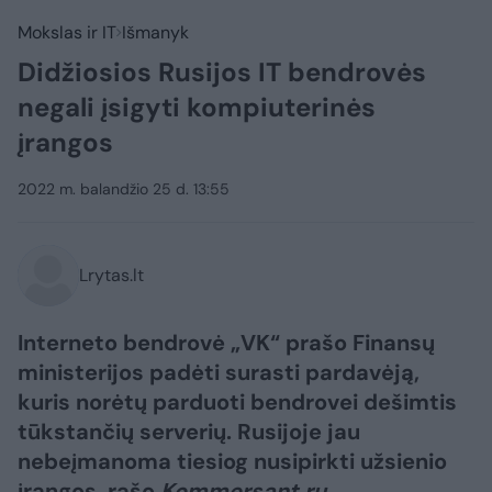
Mokslas ir IT
Išmanyk
Didžiosios Rusijos IT bendrovės
negali įsigyti kompiuterinės
įrangos
2022 m. balandžio 25 d. 13:55
Lrytas.lt
Interneto bendrovė „VK“ prašo Finansų
ministerijos padėti surasti pardavėją,
kuris norėtų parduoti bendrovei dešimtis
tūkstančių serverių. Rusijoje jau
nebeįmanoma tiesiog nusipirkti užsienio
įrangos, rašo
Kommersant.ru
.