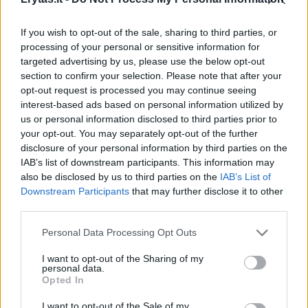
„Elbrus“ procesorių, kurių pagrindu jie veikia,
atsargos – o naujo stabilaus tiekimo kol kas
If you wish to opt-out of the sale, sharing to third parties, or
nesitikima.
processing of your personal or sensitive information for
targeted advertising by us, please use the below opt-out
section to confirm your selection. Please note that after your
Laiškas su pagalbos prašymu
opt-out request is processed you may continue seeing
interest-based ads based on personal information utilized by
us or personal information disclosed to third parties prior to
your opt-out. You may separately opt-out of the further
„Kommersant“ šaltinis Rusijos vyriausybėje
disclosure of your personal information by third parties on the
teigė, kad „VK“ (kuriai priklauso socialinis
IAB’s list of downstream participants. This information may
tinklas „Vkontakte“, anksčiau – „Mail.ru
also be disclosed by us to third parties on the
IAB’s List of
Downstream Participants
that may further disclose it to other
Group“) praėjusią savaitę išsiuntė laišką
third parties.
Skaitmeninių reikalų ministerijai, prašydama
Personal Data Processing Opt Outs
padėti įsigyti „dešimtis tūkstančių serverių“,
I want to opt-out of the Sharing of my
reikalingų tiek nuolatiniam bendrovės
personal data.
paslaugų teikimui užtikrinti, tiek IT
Opted In
infrastruktūrai plėsti.
I want to opt-out of the Sale of my