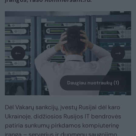
Daugiau nuotraukų (1)
Dėl Vakarų sankcijų, įvestų Rusijai dėl karo
Ukrainoje, didžiosios Rusijos IT bendrovės
patiria sunkumų pirkdamos kompiuterinę
įrangą – serverius ir duomenų saugojimo