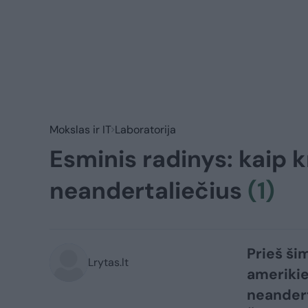
Mokslas ir IT
Laboratorija
Esminis radinys: kaip kr
neandertaliečius
(1)
Prieš ši
Lrytas.lt
amerikie
neandert