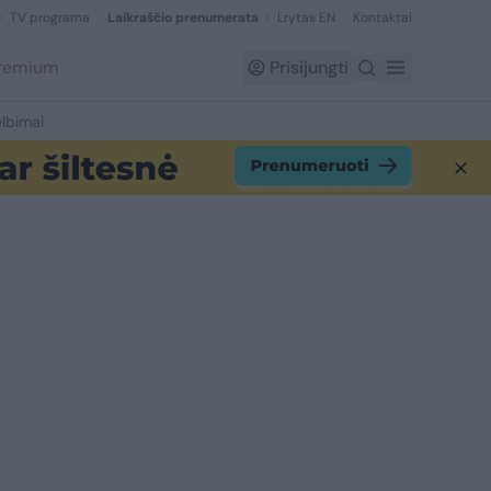
TV programa
Laikraščio prenumerata
Lrytas EN
Kontaktai
Premium
Prisijungti
lbimai