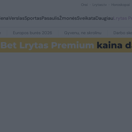
Orai
Lrytas.tv
Horoskopai
iena
Verslas
Sportas
Pasaulis
Žmonės
Sveikata
Daugiau
Lrytas 
e
Europos burės 2026
Gyvenu, ne skrolinu
Darbo ske