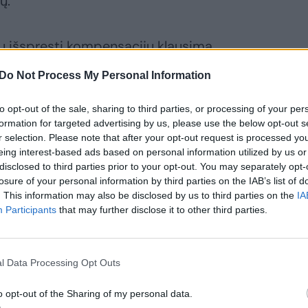
ų.
u išspręsti kompensacijų klausimą.
Do Not Process My Personal Information
dered all available taxis to Moscow
to opt-out of the sale, sharing to third parties, or processing of your per
axis.
#Ukraine️
#UkraineWillWin
#Russia
#Russian
formation for targeted advertising by us, please use the below opt-out s
c.twitter.com/cSw0cCWsyS
r selection. Please note that after your opt-out request is processed y
eing interest-based ads based on personal information utilized by us or
September 1, 2022
disclosed to third parties prior to your opt-out. You may separately opt-
losure of your personal information by third parties on the IAB’s list of
. This information may also be disclosed by us to third parties on the
IA
 buvo sutrikusios Rusijos taksi paslaugų
Participants
that may further disclose it to other third parties.
 ir „Uber“, programėlių veikimas. Tuo metu
dami pateikti užsakymą Maskvoje ir
ti taksi. Gedimo priežastis nebuvo
l Data Processing Opt Outs
o opt-out of the Sharing of my personal data.