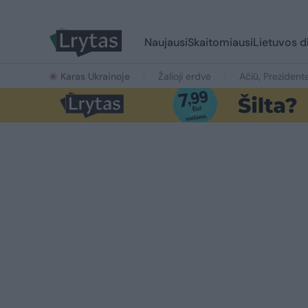
Naujausi
Skaitomiausi
Lietuvos d
Karas Ukrainoje
Žalioji erdvė
Ačiū, Prezident