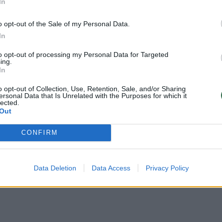
In
odyti daugiau žymių
o opt-out of the Sale of my Personal Data.
In
to opt-out of processing my Personal Data for Targeted
ing.
In
oti vartotojai. Prisijunkite prie registruotų
o opt-out of Collection, Use, Retention, Sale, and/or Sharing
ersonal Data that Is Unrelated with the Purposes for which it
raukite komentaruose!
lected.
Out
CONFIRM
Prisijungti komentatoriams
Data Deletion
Data Access
Privacy Policy