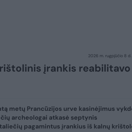
2026 m. rugpjūčio 8 d.
ištolinis įrankis reabilitavo
mtą metų Prancūzijos urve kasinėjimus vykd
čių archeologai atkasė septynis
aliečių pagamintus įrankius iš kalnų krištol