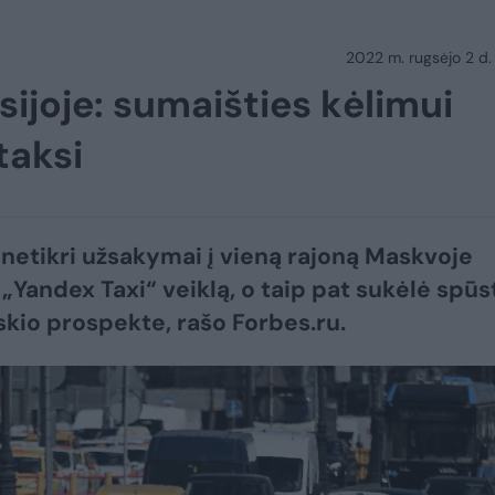
2022 m. rugsėjo 2 d.
sijoje: sumaišties kėlimui
taksi
 netikri užsakymai į vieną rajoną Maskvoje
 „Yandex Taxi“ veiklą, o taip pat sukėlė spūs
kio prospekte, rašo Forbes.ru.