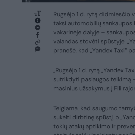
Rugsėjo 1 d. rytą didmiesčio v
taksi automobilių sankaupos
vakarinėje dalyje – sankaupos
valandas stovėti spūstyje. „
pranešė, kad „Yandex Taxi“ p
„Rugsėjo 1 d. rytą „Yandex Ta
sutrikdyti paslaugos teikimą 
masinius užsakymus į Fili raj
Teigiama, kad saugumo tarn
sukelti dirbtinę spūstį, o „Ya
tokių atakų aptikimo ir preve