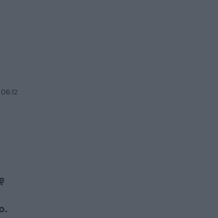
 06:12
ę
o.