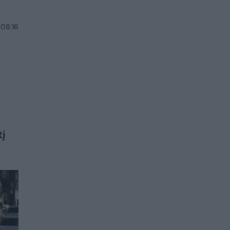
 08:16
tį