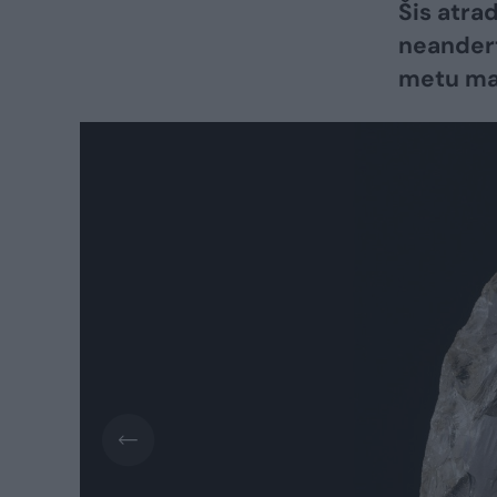
Šis atra
neandert
metu man