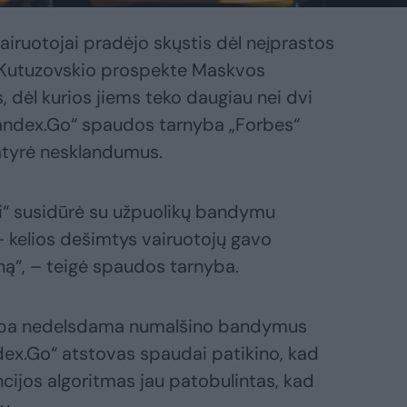
airuotojai pradėjo skųstis dėl neįprastos
 Kutuzovskio prospekte Maskvos
, dėl kurios jiems teko daugiau nei dvi
Yandex.Go“ spaudos tarnyba „Forbes“
atyrė nesklandumus.
xi“ susidūrė su užpuolikų bandymu
– kelios dešimtys vairuotojų gavo
oną“, – teigė spaudos tarnyba.
yba nedelsdama numalšino bandymus
ndex.Go“ atstovas spaudai patikino, kad
ncijos algoritmas jau patobulintas, kad