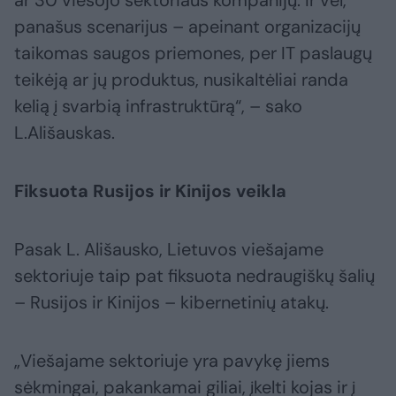
ar 30 viešojo sektoriaus kompanijų. Ir vėl,
panašus scenarijus – apeinant organizacijų
taikomas saugos priemones, per IT paslaugų
teikėją ar jų produktus, nusikaltėliai randa
kelią į svarbią infrastruktūrą“, – sako
L.Ališauskas.
Fiksuota Rusijos ir Kinijos veikla
Pasak L. Ališausko, Lietuvos viešajame
sektoriuje taip pat fiksuota nedraugiškų šalių
– Rusijos ir Kinijos – kibernetinių atakų.
„Viešajame sektoriuje yra pavykę jiems
sėkmingai, pakankamai giliai, įkelti kojas ir į