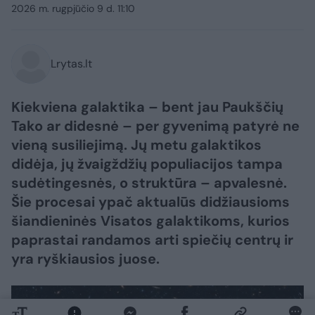
2026 m. rugpjūčio 9 d. 11:10
Lrytas.lt
Kiekviena galaktika – bent jau Paukščių
Tako ar didesnė – per gyvenimą patyrė ne
vieną susiliejimą. Jų metu galaktikos
didėja, jų žvaigždžių populiacijos tampa
sudėtingesnės, o struktūra – apvalesnė.
Šie procesai ypač aktualūs didžiausioms
šiandieninės Visatos galaktikoms, kurios
paprastai randamos arti spiečių centrų ir
yra ryškiausios juose.