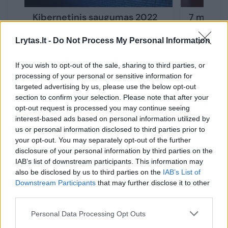
Kibernetinis saugumas 2022
7 mitai a
metais: tendencijas diktavo
saugumą:
Rusijos karas Ukrainoje
programo
Lrytas.lt -
Do Not Process My Personal Information
If you wish to opt-out of the sale, sharing to third parties, or
processing of your personal or sensitive information for
targeted advertising by us, please use the below opt-out
section to confirm your selection. Please note that after your
NKSC direktoriaus teigimu, pernai didesnė
opt-out request is processed you may continue seeing
interest-based ads based on personal information utilized by
dalis į centrą dėl kibernetinių atakų
us or personal information disclosed to third parties prior to
besikreipiančių įmonių buvo privačios
your opt-out. You may separately opt-out of the further
kompanijos. Tačiau šiemet, pasak L.Ališausko,
disclosure of your personal information by third parties on the
IAB’s list of downstream participants. This information may
daug dažniau taikomasi ir į viešąjį sektorių.
also be disclosed by us to third parties on the
IAB’s List of
Tai daroma keliais būdais.
Downstream Participants
that may further disclose it to other
third parties.
Personal Data Processing Opt Outs
„Dvi incidentų kategorijos jau eilę metų