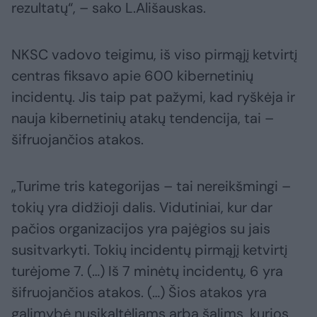
rezultatų“, – sako L.Ališauskas.
NKSC vadovo teigimu, iš viso pirmąjį ketvirtį
centras fiksavo apie 600 kibernetinių
incidentų. Jis taip pat pažymi, kad ryškėja ir
nauja kibernetinių atakų tendencija, tai –
šifruojančios atakos.
„Turime tris kategorijas – tai nereikšmingi –
tokių yra didžioji dalis. Vidutiniai, kur dar
pačios organizacijos yra pajėgios su jais
susitvarkyti. Tokių incidentų pirmąjį ketvirtį
turėjome 7. (…) Iš 7 minėtų incidentų, 6 yra
šifruojančios atakos. (…) Šios atakos yra
galimybė nusikaltėliams arba šalims, kurios