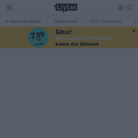
Karas Ukrainoje
Žalioji erdvė
Ačiū, Prezidente
E