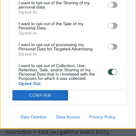
nesikeičia – tai virusai arba kenkimo
I want to opt-out of the Sharing of my
personal data.
programinė įranga, su tikslu pavogti
Opted In
informaciją ar kompiuterį, ar telefoną įtraukti į
I want to opt-out of the Sale of my
Personal Data.
botnetus kitai nusikalstamai veiklai
Opted In
kibernetinėje erdvėje vykdyti. Tai kenkimo
I want to opt-out of processing my
programinė įranga, socialinės inžinerijos
Personal Data for Targeted Advertising.
Opted In
būdas, jis išlieka labai aktyvus“, – sako NKSC
vadovas.
I want to opt-out of Collection, Use,
Retention, Sale, and/or Sharing of my
Personal Data that Is Unrelated with the
Purposes for which it was collected.
Opted Out
„Nusikaltėliai mato, kad saugos sistemos ir
architektūros procesai gerėja, todėl viską
CONFIRM
apeiti yra taikomasi į žmogų, labai paprastai
jį įviliojant į situaciją, kad jis priimtų kažkokį
Data Deletion
Data Access
Privacy Policy
sprendimą – paspaustų ant kenksmingos
nuorodos ir kad jau galima siekti būtų