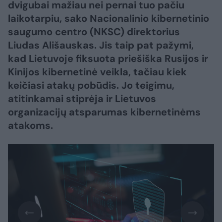
dvigubai mažiau nei pernai tuo pačiu
laikotarpiu, sako Nacionalinio kibernetinio
saugumo centro (NKSC) direktorius
Liudas Ališauskas. Jis taip pat pažymi,
kad Lietuvoje fiksuota priešiška Rusijos ir
Kinijos kibernetinė veikla, tačiau kiek
keičiasi atakų pobūdis. Jo teigimu,
atitinkamai stiprėja ir Lietuvos
organizacijų atsparumas kibernetinėms
atakoms.