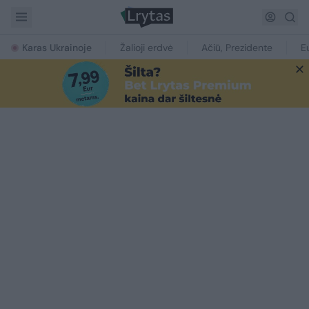
Karas Ukrainoje
Žalioji erdvė
Ačiū, Prezidente
E