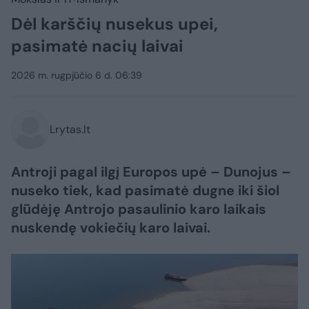
Dėl karščių nusekus upei,
pasimatė nacių laivai
2026 m. rugpjūčio 6 d. 06:39
Lrytas.lt
Antroji pagal ilgį Europos upė – Dunojus –
nuseko tiek, kad pasimatė dugne iki šiol
glūdėję Antrojo pasaulinio karo laikais
nuskendę vokiečių karo laivai.