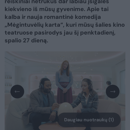
reiškiniai netrukus dar labiau įsigalės
kiekvieno iš mūsų gyvenime. Apie tai
kalba ir nauja romantinė komedija
„Mėgintuvėlių karta“, kuri mūsų šalies kino
teatruose pasirodys jau šį penktadienį,
spalio 27 dieną.
Daugiau nuotraukų (1)