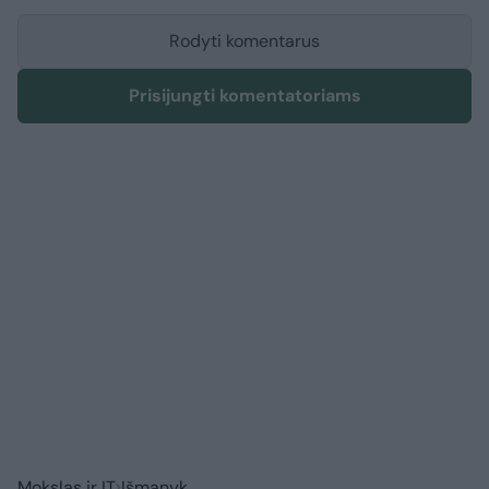
Rodyti komentarus
Prisijungti komentatoriams
Mokslas ir IT
Išmanyk