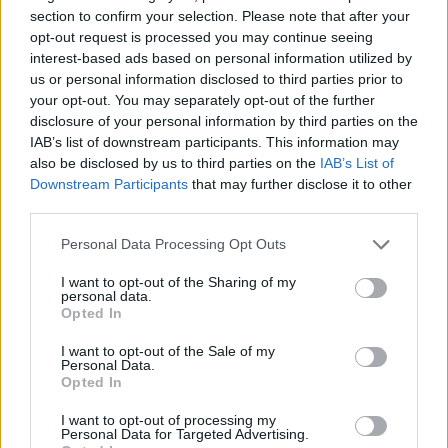
section to confirm your selection. Please note that after your
„Mūsų tikslas buvo tai parodyti, bet jokiu
opt-out request is processed you may continue seeing
būdu nevertinti, nepamokslauti. Manau, tai
interest-based ads based on personal information utilized by
us or personal information disclosed to third parties prior to
svarbiausia filmo misija, nes žmonės į kino
your opt-out. You may separately opt-out of the further
teatrus susirenka ne pamokymams, kaip
disclosure of your personal information by third parties on the
IAB’s list of downstream participants. This information may
gyventi. Susimąstyti apie problemas yra
also be disclosed by us to third parties on the
IAB’s List of
viena, tačiau mokyti žmones, kaip teisingai
Downstream Participants
that may further disclose it to other
gyventi – ne mūsų darbas“, – įsitikinusi
third parties.
režisierė.
Personal Data Processing Opt Outs
I want to opt-out of the Sharing of my
personal data.
Juosta „Mėgintuvėlių karta“ pasakos apie ne
Opted In
pernelyg tolimoje ateityje gyvenančią
I want to opt-out of the Sale of my
niujorkietę Reičel (aktorė Emilia Clarke), kuri
Personal Data.
Opted In
yra karjeros laiptais sparčiai kylanti stambios
I want to opt-out of processing my
technologijų įmonės darbuotoja. Jos vaikinas
Personal Data for Targeted Advertising.