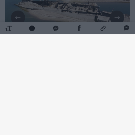
Daugiau nuotraukų (4)
Upės, skiriančios Serbiją ir Rumuniją, viduryje,
netoli Serbijos Prahovo uosto, dabar
matomas surūdijęs laivo korpusas ir
sulaužytas stiebas, ant kurio kadaise
plevėsavo nacių vėliava.
Šie laivai – kai kurie vis dar su ginklų kroviniu