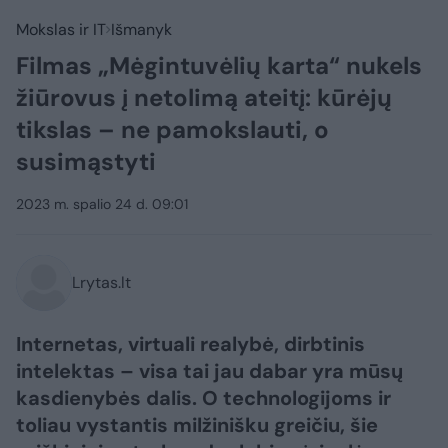
Mokslas ir IT
Išmanyk
Filmas „Mėgintuvėlių karta“ nukels
žiūrovus į netolimą ateitį: kūrėjų
tikslas – ne pamokslauti, o
susimąstyti
2023 m. spalio 24 d. 09:01
Lrytas.lt
Internetas, virtuali realybė, dirbtinis
intelektas – visa tai jau dabar yra mūsų
kasdienybės dalis. O technologijoms ir
toliau vystantis milžinišku greičiu, šie