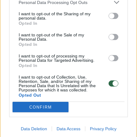
negalvoju, tiesiog dirbu darbą, kurį myliu, čia
Personal Data Processing Opt Outs
esu atradusi save. Manau, kad man neblogai
I want to opt-out of the Sharing of my
personal data.
sekasi, nes darau tai, ką mėgstu“, – šypsosi I.
Opted In
Plikusienė.
I want to opt-out of the Sale of my
Personal Data.
Opted In
Anot mokslininkės, šiandieninėje Lietuvoje
I want to opt-out of processing my
turime itin daug galimybių atlikti aukšto lygio
Personal Data for Targeted Advertising.
Opted In
mokslinius tyrimus ir taip pat
I want to opt-out of Collection, Use,
bendradarbiauti su aukščiausio lygio
Retention, Sale, and/or Sharing of my
Personal Data that Is Unrelated with the
moksliniais centrais visame pasaulyje, juose
Purposes for which it was collected.
Opted Out
stažuotis ar atlikti tokius tyrimus, kuriems
nėra galimybių Lietuvoje: „Tai labai svarbu
CONFIRM
norint vystyti naujausias mokslines
tematikas, įgauti patirties ir ją perduoti
Data Deletion
Data Access
Privacy Policy
jaunajai kartais. Mokslas visada yra