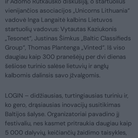
ir Adomo Rutkausko diskusiją, o startuolius
vienijančios asociacijos „Unicorns Lithuania“
vadovė Inga Langaitė kalbins Lietuvos
startuolių vadovus: Vytautas Kaziukonis
„Tesonet“, Justinas Šimkus „Baltic Classifieds
Group“, Thomas Plantenga „Vinted“. Iš viso
daugiau kaip 300 pranešėjų per dvi dienas
šešiose turinio salėse lietuvių ir anglų
kalbomis dalinsis savo įžvalgomis.
LOGIN – didžiausias, turtingiausias turiniu ir,
ko gero, drąsiausias inovacijų susitikimas
Baltijos šalyse. Organizatoriai pavadino jį
festivaliu, nes kasmet pritraukia daugiau kaip
5 000 dalyvių, keičiančių žaidimo taisykles,