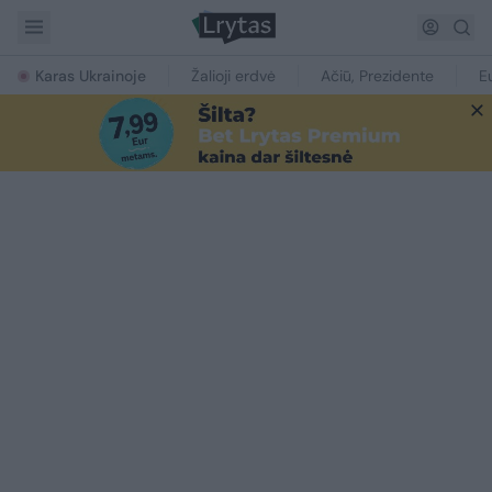
Karas Ukrainoje
Žalioji erdvė
Ačiū, Prezidente
E