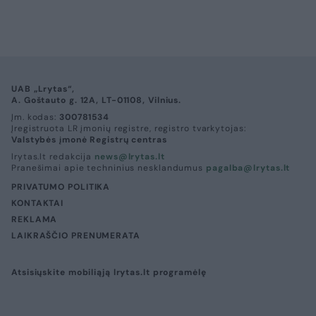
UAB „Lrytas“,
A. Goštauto g. 12A, LT-01108, Vilnius.
Įm. kodas:
300781534
Įregistruota LR įmonių registre, registro tvarkytojas:
Valstybės įmonė Registrų centras
lrytas.lt redakcija
news@lrytas.lt
Pranešimai apie techninius nesklandumus
pagalba@lrytas.lt
PRIVATUMO POLITIKA
KONTAKTAI
REKLAMA
LAIKRAŠČIO PRENUMERATA
Atsisiųskite mobiliąją lrytas.lt programėlę