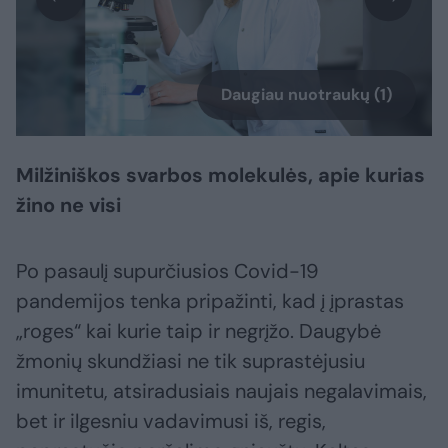
Daugiau nuotraukų (1)
Milžiniškos svarbos molekulės, apie kurias
žino ne visi
Po pasaulį supurčiusios Covid-19
pandemijos tenka pripažinti, kad į įprastas
„roges“ kai kurie taip ir negrįžo. Daugybė
žmonių skundžiasi ne tik suprastėjusiu
imunitetu, atsiradusiais naujais negalavimais,
bet ir ilgesniu vadavimusi iš, regis,