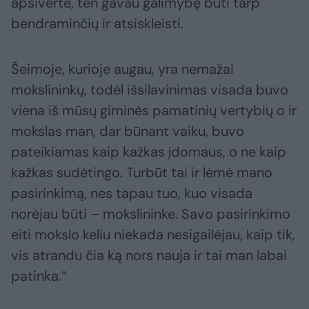
apsivertė, ten gavau galimybę būti tarp
bendraminčių ir atsiskleisti.
Šeimoje, kurioje augau, yra nemažai
mokslininkų, todėl išsilavinimas visada buvo
viena iš mūsų giminės pamatinių vertybių o ir
mokslas man, dar būnant vaiku, buvo
pateikiamas kaip kažkas įdomaus, o ne kaip
kažkas sudėtingo. Turbūt tai ir lėmė mano
pasirinkimą, nes tapau tuo, kuo visada
norėjau būti – mokslininke. Savo pasirinkimo
eiti mokslo keliu niekada nesigailėjau, kaip tik,
vis atrandu čia ką nors nauja ir tai man labai
patinka.“