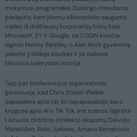
mokymosi programėlės Duolingo rinkodaros
paslaptis, kam įdomu kibernetinio saugumo
mįslės iš didžiausių korporacijų tokių kaip
Microsoft, EY ir Google, tai LOGIN kviečia
išgirsti Menny Barzilay, o Alen Wick gyvenimą
pakeitė jį ištikęs insultas ir jis dalinsis
tikrosios lyderystės istorija.
Taip pat konferencijos organizatoriai
garantuoja, kad Chris Stokel-Walker
papasakos apie tai, ko nepapasakojo savo
knygose apie AI ir Tik Tok, ant scenos išgirsite
Lietuvos dirbtinio intelekto ekspertų Deivido
Matačiūno, Roko Jurkėno, Antano Bernatonio