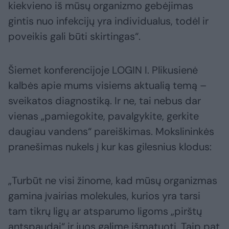
kiekvieno iš mūsų organizmo gebėjimas
gintis nuo infekcijų yra individualus, todėl ir
poveikis gali būti skirtingas“.
Šiemet konferencijoje LOGIN I. Plikusienė
kalbės apie mums visiems aktualią temą –
sveikatos diagnostiką. Ir ne, tai nebus dar
vienas „pamiegokite, pavalgykite, gerkite
daugiau vandens“ pareiškimas. Mokslininkės
pranešimas nukels į kur kas gilesnius klodus:
„Turbūt ne visi žinome, kad mūsų organizmas
gamina įvairias molekules, kurios yra tarsi
tam tikrų ligų ar atsparumo ligoms „pirštų
antspaudai“ ir juos galime išmatuoti. Taip pat