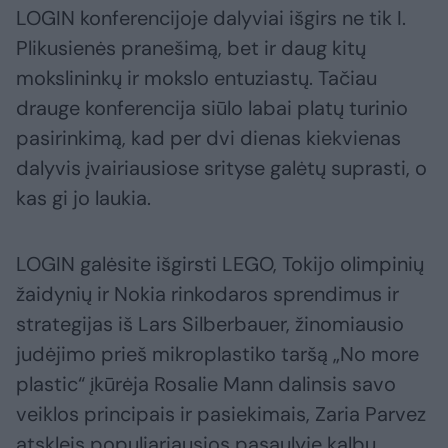
LOGIN konferencijoje dalyviai išgirs ne tik I.
Plikusienės pranešimą, bet ir daug kitų
mokslininkų ir mokslo entuziastų. Tačiau
drauge konferencija siūlo labai platų turinio
pasirinkimą, kad per dvi dienas kiekvienas
dalyvis įvairiausiose srityse galėtų suprasti, o
kas gi jo laukia.
LOGIN galėsite išgirsti LEGO, Tokijo olimpinių
žaidynių ir Nokia rinkodaros sprendimus ir
strategijas iš Lars Silberbauer, žinomiausio
judėjimo prieš mikroplastiko taršą „No more
plastic“ įkūrėja Rosalie Mann dalinsis savo
veiklos principais ir pasiekimais, Zaria Parvez
atskleis populiariausios pasaulyje kalbų