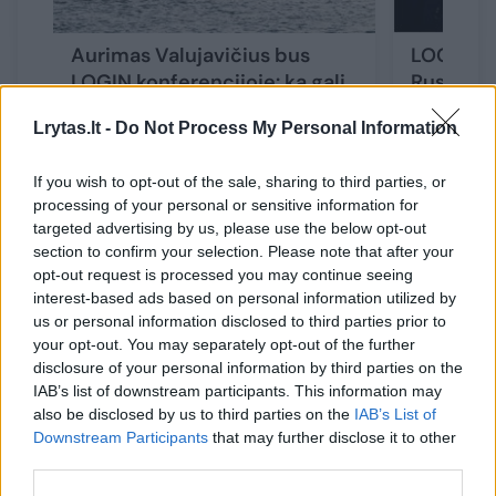
Aurimas Valujavičius bus
LOGIN ko
LOGIN konferencijoje: ką gali
Rusijos v
labai kažko trokštantis
žmonės, 
Lrytas.lt -
Do Not Process My Personal Information
žmogus – iš pirmų lūpų
Putinui 
If you wish to opt-out of the sale, sharing to third parties, or
processing of your personal or sensitive information for
targeted advertising by us, please use the below opt-out
section to confirm your selection. Please note that after your
„Nuo savo mokslinio kelio pradžios aš dirbau
opt-out request is processed you may continue seeing
interest-based ads based on personal information utilized by
grupėje, kurioje buvo daug aktyvių
us or personal information disclosed to third parties prior to
mokslininkų ir mokslininkių, todėl šiandien
your opt-out. You may separately opt-out of the further
disclosure of your personal information by third parties on the
neįsivaizduoju savo dienos be aktyvios
IAB’s list of downstream participants. This information may
mokslinės veiklos, projektų, jaunųjų
also be disclosed by us to third parties on the
IAB’s List of
Downstream Participants
that may further disclose it to other
mokslininkų rengimo. Tiesa sakant, apie didelį
third parties.
pripažinimą ar pasiekimus negalvojau ir