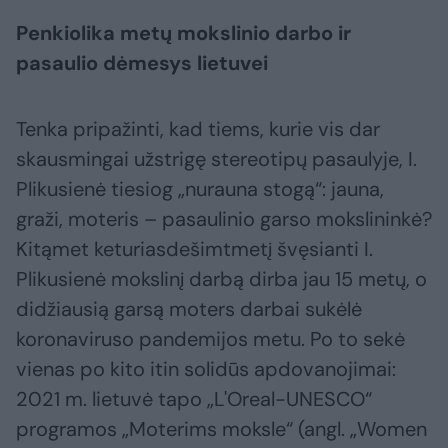
Penkiolika metų mokslinio darbo ir
pasaulio dėmesys lietuvei
Tenka pripažinti, kad tiems, kurie vis dar
skausmingai užstrigę stereotipų pasaulyje, I.
Plikusienė tiesiog „nurauna stogą“: jauna,
graži, moteris – pasaulinio garso mokslininkė?
Kitąmet keturiasdešimtmetį švęsianti I.
Plikusienė mokslinį darbą dirba jau 15 metų, o
didžiausią garsą moters darbai sukėlė
koronaviruso pandemijos metu. Po to sekė
vienas po kito itin solidūs apdovanojimai:
2021 m. lietuvė tapo „L'Oreal-UNESCO“
programos „Moterims moksle“ (angl. „Women