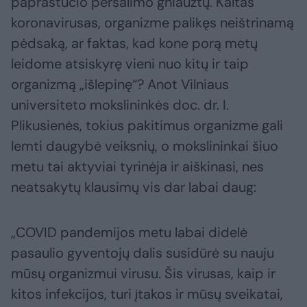
paprastučio peršalimo gniaužtų. Kaltas
koronavirusas, organizme palikęs neištrinamą
pėdsaką, ar faktas, kad kone porą metų
leidome atsiskyrę vieni nuo kitų ir taip
organizmą „išlepinę“? Anot Vilniaus
universiteto mokslininkės doc. dr. I.
Plikusienės, tokius pakitimus organizme gali
lemti daugybė veiksnių, o mokslininkai šiuo
metu tai aktyviai tyrinėja ir aiškinasi, nes
neatsakytų klausimų vis dar labai daug:
„COVID pandemijos metu labai didelė
pasaulio gyventojų dalis susidūrė su nauju
mūsų organizmui virusu. Šis virusas, kaip ir
kitos infekcijos, turi įtakos ir mūsų sveikatai,