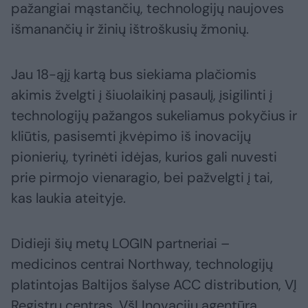
pažangiai mąstančių, technologijų naujoves
išmanančių ir žinių ištroškusių žmonių.
Jau 18-ąjį kartą bus siekiama plačiomis
akimis žvelgti į šiuolaikinį pasaulį, įsigilinti į
technologijų pažangos sukeliamus pokyčius ir
kliūtis, pasisemti įkvėpimo iš inovacijų
pionierių, tyrinėti idėjas, kurios gali nuvesti
prie pirmojo vienaragio, bei pažvelgti į tai,
kas laukia ateityje.
Didieji šių metų LOGIN partneriai –
medicinos centrai Northway, technologijų
platintojas Baltijos šalyse ACC distribution, VĮ
Registrų centras, VšĮ Inovacijų agentūra,