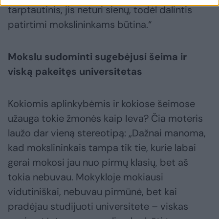
tarptautinis, jis neturi sienų, todėl dalintis
patirtimi mokslininkams būtina.“
Mokslu sudominti sugebėjusi šeima ir
viską pakeitęs universitetas
Kokiomis aplinkybėmis ir kokiose šeimose
užauga tokie žmonės kaip Ieva? Čia moteris
laužo dar vieną stereotipą: „Dažnai manoma,
kad mokslininkais tampa tik tie, kurie labai
gerai mokosi jau nuo pirmų klasių, bet aš
tokia nebuvau. Mokykloje mokiausi
vidutiniškai, nebuvau pirmūnė, bet kai
pradėjau studijuoti universitete – viskas