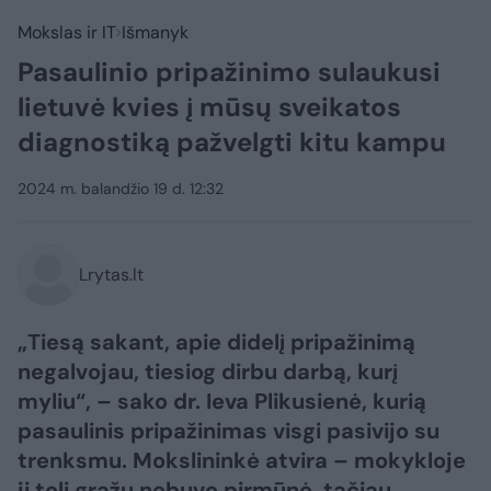
Mokslas ir IT
Išmanyk
Pasaulinio pripažinimo sulaukusi
lietuvė kvies į mūsų sveikatos
diagnostiką pažvelgti kitu kampu
2024 m. balandžio 19 d. 12:32
Lrytas.lt
„Tiesą sakant, apie didelį pripažinimą
negalvojau, tiesiog dirbu darbą, kurį
myliu“, – sako dr. Ieva Plikusienė, kurią
pasaulinis pripažinimas visgi pasivijo su
trenksmu. Mokslininkė atvira – mokykloje
ji toli gražu nebuvo pirmūnė, tačiau