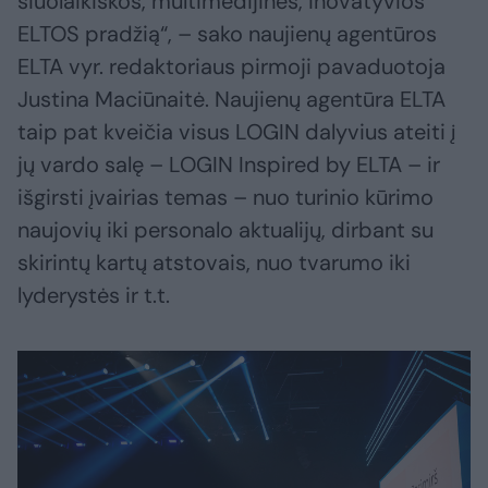
šiuolaikiškos, multimedijinės, inovatyvios
ELTOS pradžią“, – sako naujienų agentūros
ELTA vyr. redaktoriaus pirmoji pavaduotoja
Justina Maciūnaitė. Naujienų agentūra ELTA
taip pat kveičia visus LOGIN dalyvius ateiti į
jų vardo salę – LOGIN Inspired by ELTA – ir
išgirsti įvairias temas – nuo turinio kūrimo
naujovių iki personalo aktualijų, dirbant su
skirintų kartų atstovais, nuo tvarumo iki
lyderystės ir t.t.