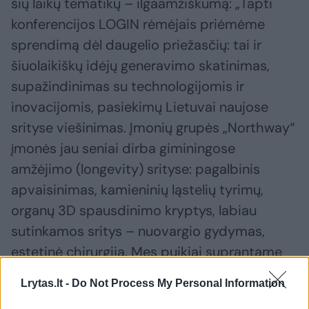
šių laikų tematikų – ilgaamžiškumą: „Tapti
konferencijos LOGIN rėmėjais priėmėme
sprendimą dėl daugelio priežasčių: tai ir
šiuolaikiškų idėjų generavimo skatinimas,
supažindinimas su technologijomis ir
inovacijomis, pasiekimų Lietuvai naujose
srityse viešinimas. Įmonių grupės „Northway“
įmonės jau seniai dirba giminingose
amžėjimo (longevity) srityse: pagalbinis
apvaisinimas, kamieninių ląstelių tyrimų,
organų 3D spausdinimo kryptys, labiau
sutinkamos sritys – nuovargio gydymas,
estetinė chirurgija. Mes puikiai suprantame
tokio pobūdžio mokslo skatinimo
Lrytas.lt -
Do Not Process My Personal Information
potencialą“, – pasakoja medicinos centrų