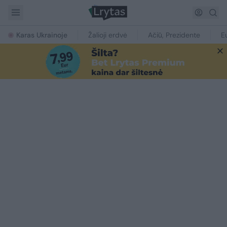
Karas Ukrainoje
Žalioji erdvė
Ačiū, Prezidente
E