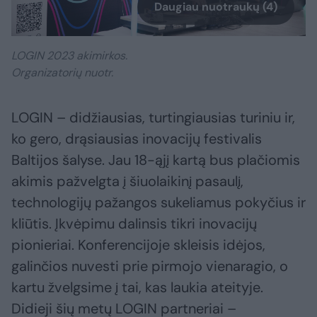
Daugiau nuotraukų (4)
LOGIN 2023 akimirkos.
Organizatorių nuotr.
LOGIN – didžiausias, turtingiausias turiniu ir,
ko gero, drąsiausias inovacijų festivalis
Baltijos šalyse. Jau 18-ąjį kartą bus plačiomis
akimis pažvelgta į šiuolaikinį pasaulį,
technologijų pažangos sukeliamus pokyčius ir
kliūtis. Įkvėpimu dalinsis tikri inovacijų
pionieriai. Konferencijoje skleisis idėjos,
galinčios nuvesti prie pirmojo vienaragio, o
kartu žvelgsime į tai, kas laukia ateityje.
Didieji šių metų LOGIN partneriai –