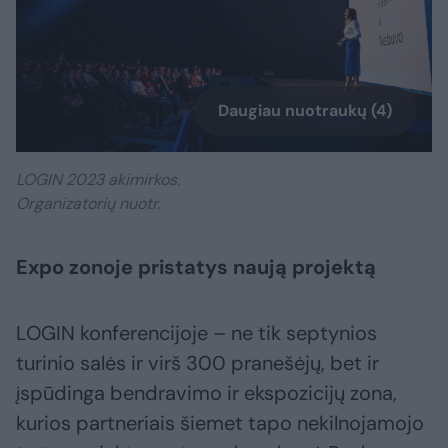
Daugiau nuotraukų (4)
LOGIN 2023 akimirkos.
Organizatorių nuotr.
Expo zonoje pristatys naują projektą
LOGIN konferencijoje – ne tik septynios
turinio salės ir virš 300 pranešėjų, bet ir
įspūdinga bendravimo ir ekspozicijų zona,
kurios partneriais šiemet tapo nekilnojamojo