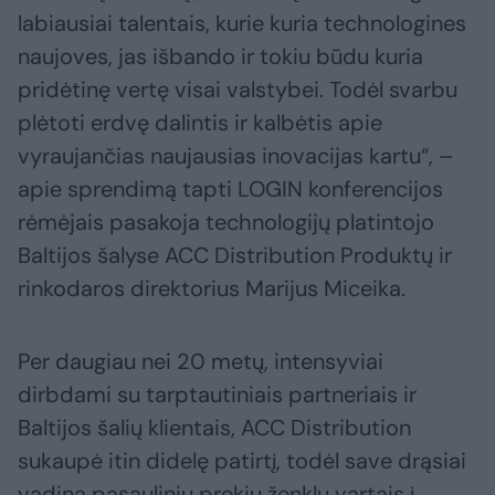
labiausiai talentais, kurie kuria technologines
naujoves, jas išbando ir tokiu būdu kuria
pridėtinę vertę visai valstybei. Todėl svarbu
plėtoti erdvę dalintis ir kalbėtis apie
vyraujančias naujausias inovacijas kartu“, –
apie sprendimą tapti LOGIN konferencijos
rėmėjais pasakoja technologijų platintojo
Baltijos šalyse ACC Distribution Produktų ir
rinkodaros direktorius Marijus Miceika.
Per daugiau nei 20 metų, intensyviai
dirbdami su tarptautiniais partneriais ir
Baltijos šalių klientais, ACC Distribution
sukaupė itin didelę patirtį, todėl save drąsiai
vadina pasaulinių prekių ženklų vartais į