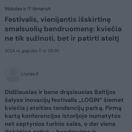
Mokslas ir IT
Išmanyk
Festivalis, vienijantis išskirtinę
smalsuolių bendruomenę: kviečia
ne tik sužinoti, bet ir patirti ateitį
2024 m. gegužės 17 d. 08:30
Lrytas.lt
Didžiausias ir bene drąsiausias Baltijos
šalyse inovacijų festivalis „LOGIN“ šiemet
kviečia į ateities tendencijų parką. Pirmą
kartą konferencijos istorijoje numatytos
net septynios turinio salės, o dar viena
išskirtinė erdvė – bendravimo ir