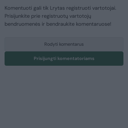
Komentuoti gali tik Lrytas registruoti vartotojai.
Prisijunkite prie registruotų vartotojų
bendruomenės ir bendraukite komentaruose!
Rodyti komentarus
Prisijungti komentatoriams