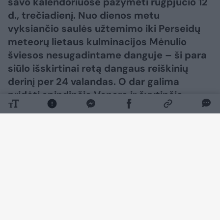
savo kalendoriuose pažymėti rugpjūčio 12
d., trečiadienį. Nuo dienos metu
vyksiančio saulės užtemimo iki Perseidų
meteorų lietaus kulminacijos Mėnulio
šviesos nesugadintame danguje – ši para
siūlo išskirtinai retą dangaus reiškinių
derinį per 24 valandas. O dar galima
pridėti spindinčią Venerą ir švytinčią
Paukščių Tako juostą po saulėlydžio – ir
gausime visą dieną truksiančią
astronomijos šventę, kuri gali tapti viena
iš išskirtiniausių metų progų stebėti
dangų.