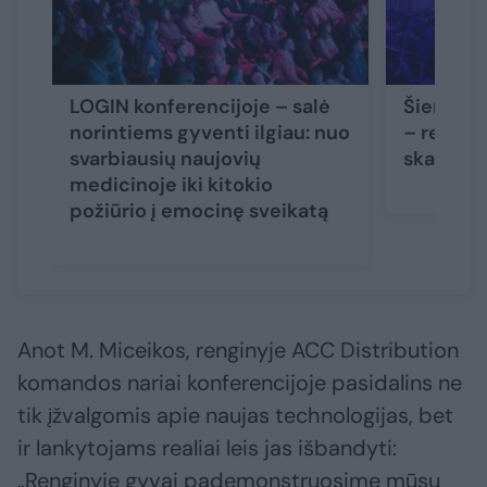
LOGIN konferencijoje – salė
Šiemet L
norintiems gyventi ilgiau: nuo
– rekordi
svarbiausių naujovių
skaičius
medicinoje iki kitokio
požiūrio į emocinę sveikatą
Anot M. Miceikos, renginyje ACC Distribution
komandos nariai konferencijoje pasidalins ne
tik įžvalgomis apie naujas technologijas, bet
ir lankytojams realiai leis jas išbandyti:
„Renginyje gyvai pademonstruosime mūsų