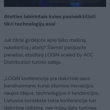
Ateities labirintais kvies pasivaikščioti
tikri technologijų asai
Juk tikrai girdėjote apie laiko mašiną,
nukeliančią į ateitį? Šiemet pasijusite
panašiai, atsidūrę LOGIN scaled by ACC
Distribution turinio salėje.
„LOGIN konferencija yra išskirtinė savo
bendruomene, kuriai įdomios inovacijos,
naujos idėjos, technologijos ir tendencijos.
Lietuvos kontekste tokia konferencija turi
išskirtinę reikšmę, nes mūsų šalis turtinga