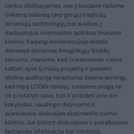
centru didžiuojamės, nes jį kurdami radome
tinkamą balansą tarp gerųjų tradicijų,
išmaniųjų technologijų bei sveikos, į
darbuotojus orientuotos aplinkos biuruose
kūrimo. Kadangi konferencijoje didelis
dėmesys skiriamas žmogiškųjų išteklių
temoms, manome, kad tinkamesnės vietos
kalbėti apie šį mūsų projektą ir pasiekti
tikslinę auditoriją nerastume. Esame laimingi,
kad tapę LOGIN rėmėju, turėsime progą ne
tik pristatyti save, bet ir prisidėti prie itin
kokybiško, naudingo dalyviams ir,
svarbiausia, diskusijas skatinančio turinio
kūrimo. Juk būtent diskusijose ir pokalbiuose
keičiamės informacija bei mintimis,