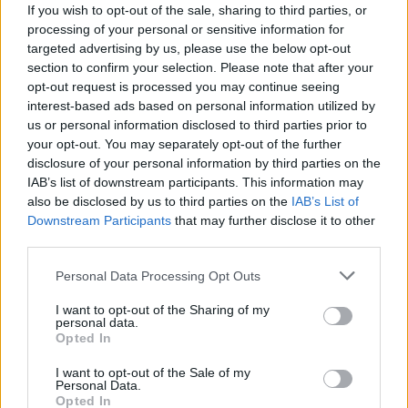
„Northway“ Rinkodaros ir pardavimų
If you wish to opt-out of the sale, sharing to third parties, or
processing of your personal or sensitive information for
direktorė Rima Vaisietienė.
targeted advertising by us, please use the below opt-out
section to confirm your selection. Please note that after your
opt-out request is processed you may continue seeing
LOGIN Boosted by Balcia Insurance – dar
interest-based ads based on personal information utilized by
viena šių metų konferencijos turinio salė, o
us or personal information disclosed to third parties prior to
your opt-out. You may separately opt-out of the further
tapti konferencijos partneriais draudimo
disclosure of your personal information by third parties on the
bendrovė „Balcia“ sako nusprendę dėl tobulo
IAB’s list of downstream participants. This information may
vertybių ir siekių suderėjimo tarp
also be disclosed by us to third parties on the
IAB’s List of
Downstream Participants
that may further disclose it to other
konferencijos ir bendrovės tikslų:
third parties.
Personal Data Processing Opt Outs
„Aš pats esu šios konferencijos fanas jau
I want to opt-out of the Sharing of my
daugybę metų. Pamenu, 2012-aisiais LOGIN
personal data.
Opted In
konferencijoje dalyvavo asmuo, kurio aš labai
laukiau ir jis man paliko didžiulį įspūdį. Tai
I want to opt-out of the Sale of my
Personal Data.
buvo „Wikipedia“ įkūrėjas Jimmy Wales.
Opted In