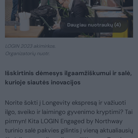
Daugiau nuotraukų (4)
LOGIN 2023 akimirkos.
Organizatorių nuotr.
Išskirtinis dėmesys ilgaamžiškumui ir salė,
kurioje siautės inovacijos
Norite šokti į Longevity ekspresą ir važiuoti
ilgo, sveiko ir laimingo gyvenimo kryptimi? Tai
pirmyn! Kita LOGIN Engaged by Northway
turinio salė pakvies gilintis į vieną aktualiausių