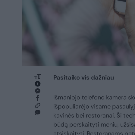
Pasitaiko vis dažniau
Išmaniojo telefono kamera sk
išpopuliarėjo visame pasaulyje 
kavinės bei restoranai. Ši tec
būdą perskaityti meniu, užsisa
atsiskaityti. Restoranams pato