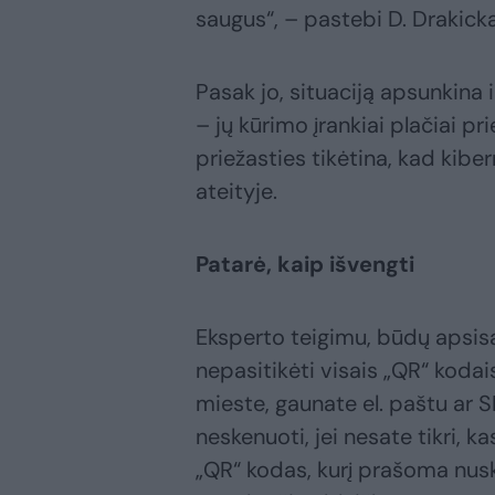
saugus“, – pastebi D. Drakicka
Pasak jo, situaciją apsunkina 
– jų kūrimo įrankiai plačiai pr
priežasties tikėtina, kad kibern
ateityje.
Patarė, kaip išvengti
Eksperto teigimu, būdų apsisa
nepasitikėti visais „QR“ koda
mieste, gaunate el. paštu ar 
neskenuoti, jei nesate tikri, kas
„QR“ kodas, kurį prašoma nuske