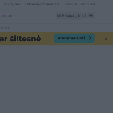
TV programa
Laikraščio prenumerata
Lrytas EN
Kontaktai
Premium
Prisijungti
lbimai