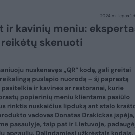
2024 m. liepos 1 d.
t ir kavinių meniu: eksperta
ą reikėtų skenuoti
aniuoju nuskenavęs „QR“ kodą, gali greitai
 reikalingą puslapio nuorodą – šį paprastą
pasitelkia ir kavinės ar restoranai, kurie
įprastų popierinių meniu klientams pasiūlo
us rinktis nuskaičius lipduką ant stalo krašto
produkto vadovas Donatas Drakickas įspėja,
me pasaulyje, taip pat ir Lietuvoje, padaugė
ų apgaulių. Dalindamiesi užkrėstais kodais,