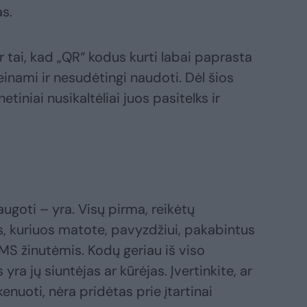
s.
ir tai, kad „QR“ kodus kurti labai paprasta
ieinami ir nesudėtingi naudoti. Dėl šios
etiniai nusikaltėliai juos pasitelks ir
ugoti – yra. Visų pirma, reikėtų
is, kuriuos matote, pavyzdžiui, pakabintus
SMS žinutėmis. Kodų geriau iš viso
 yra jų siuntėjas ar kūrėjas. Įvertinkite, ar
nuoti, nėra pridėtas prie įtartinai