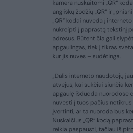
kamera nuskaitomi „QR“ kodai
angliškų žodžių „QR“ ir „phishin
„QR“ kodai nuveda į interneto s
nukreipti į paprastą tekstinį
adresus. Būtent čia gali slypėt
apgaulingas, tiek į tikras svet
kur jis nuves – sudėtinga.
„Dalis interneto naudotojų jau 
atvejus, kai sukčiai siunčia 
apgaulę išduoda nuorodose es
nuvesti į tuos pačius netikru
įvertinti, ar ta nuoroda bus 
Nuskaičius „QR“ kodą paprast
reikia paspausti, tačiau iš pir