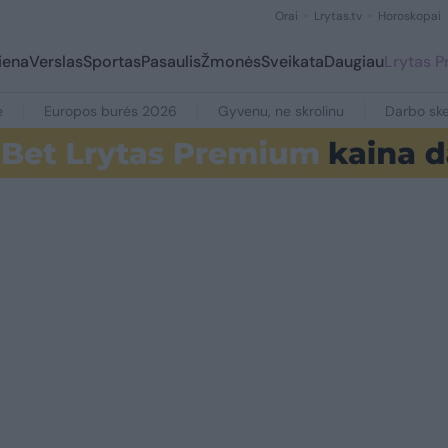
Orai
Lrytas.tv
Horoskopai
iena
Verslas
Sportas
Pasaulis
Žmonės
Sveikata
Daugiau
Lrytas 
e
Europos burės 2026
Gyvenu, ne skrolinu
Darbo ske