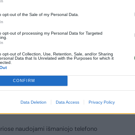
In
o opt-out of the Sale of my Personal Data.
In
to opt-out of processing my Personal Data for Targeted
ing.
In
paisydami
limų rizikų
o opt-out of Collection, Use, Retention, Sale, and/or Sharing
ersonal Data that Is Unrelated with the Purposes for which it
lniečiai vis dar
lected.
enuoja
Out
sitiktinai
CONFIRM
kabintus QR
dus
Data Deletion
Data Access
Privacy Policy
uriose naudojami išmaniojo telefono