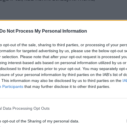
 dėmesį, kad nors jūsų dažnai lankomame
Do Not Process My Personal Information
„QR“ kodas greičiausiai jokio pavojaus
apti ir sukčių įrankiu, tad būtina visuomet
to opt-out of the sale, sharing to third parties, or processing of your per
formation for targeted advertising by us, please use the below opt-out s
r selection. Please note that after your opt-out request is processed y
eing interest-based ads based on personal information utilized by us or
disclosed to third parties prior to your opt-out. You may separately opt-
kur pamatytus ir akį patraukiančius kodus.
losure of your personal information by third parties on the IAB’s list of
aulyje atkreipia dėmesį, kad kibernetinių
. This information may also be disclosed by us to third parties on the
IA
R“ kodai, pasitaiko vis dažniau“, – sako D.
Participants
that may further disclose it to other third parties.
l Data Processing Opt Outs
o opt-out of the Sharing of my personal data.