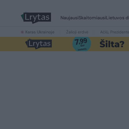
Naujausi
Skaitomiausi
Lietuvos d
Karas Ukrainoje
Žalioji erdvė
Ačiū, Prezident