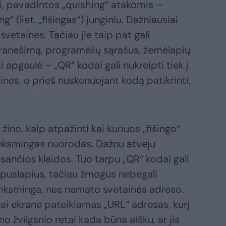
, pavadintos „quishing“ atakomis –
g“ (liet. „fišingas“) junginiu. Dažniausiai
vetaines. Tačiau jie taip pat gali
 pranešimą, programėlių sąrašus, žemėlapių
i apgaulė – „QR“ kodai gali nukreipti tiek į
aines, o prieš nuskenuojant kodą patikrinti,
žino, kaip atpažinti kai kuriuos „fišingo“
kenksmingas nuorodas. Dažnu atveju
ančios klaidos. Tuo tarpu „QR“ kodai gali
s puslapius, tačiau žmogus nebegali
kenksminga, nes nemato svetainės adreso.
ai ekrane pateikiamas „URL“ adresas, kurį
mo žvilgsnio retai kada būna aišku, ar jis