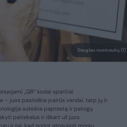
Daugiau nuotraukų (1)
enuojami „QR“ kodai sparčiai
– juos pasitelkia įvairūs verslai, tarp jų ir
hnologija suteikia paprastą ir patogų
kyti patiekalus ir iškart už juos
gu ir tai, kad norint atnaujinti meniu,