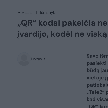
Mokslas ir IT
Išmanyk
„QR“ kodai pakeičia ne
įvardijo, kodėl ne visk
Savo išm
Lrytas.lt
pasiekti
būdą jau 
vietoje 
patiekal
„Tele2“ 
kad visa
„QR“ kod