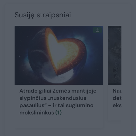
Susiję straipsniai
Atrado giliai Žemės mantijoje
Naujame 
slypinčius „nuskendusius
detalės 
pasaulius“ – ir tai suglumino
ekspedic
mokslininkus
(1)