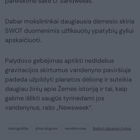
pareiškime sakė D. Sandwellas.
Dabar mokslininkai daugiausia dėmesio skiria
SWOT duomenimis užfiksuotų ypatybių gyliui
apskaičiuoti.
Palydovo gebėjimas aptikti nedidelius
gravitacijos skirtumus vandenyno paviršiuje
padeda užpildyti planetos dėlionę ir suteikia
daugiau žinių apie Žemės istoriją ir tai, kaip
galime išlikti saugūs tyrinėdami jos
vandenynus, rašo „Newsweek“.
kartografija
jūros dugnas
vandenynas
Rodyti daugiau žymių