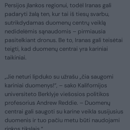
Persijos įlankos regionui, todėl Iranas gali
padaryti žalą ten, kur tai iš tiesų svarbu,
sutrikdydamas duomenų centrų veiklą
nedidelėmis sąnaudomis – pirmiausia
pasitelkiant dronus. Be to, Iranas gali teisėtai
teigti, kad duomenų centrai yra kariniai
taikiniai.
„Jie neturi lipduko su užrašu „čia saugomi
kariniai duomenys!“, – sako Kalifornijos
universiteto Berklyje viešosios politikos
profesorius Andrew Reddie. – Duomenų
centrai gali saugoti su karine veikla susijusius
duomenis ir tuo pačiu metu būti naudojami
rinkos tikslais.“