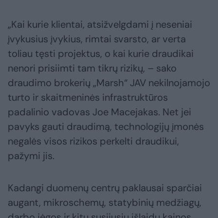
„Kai kurie klientai, atsižvelgdami į neseniai
įvykusius įvykius, rimtai svarsto, ar verta
toliau tęsti projektus, o kai kurie draudikai
nenori prisiimti tam tikrų rizikų, – sako
draudimo brokerių „Marsh“ JAV nekilnojamojo
turto ir skaitmeninės infrastruktūros
padalinio vadovas Joe Macejakas. Net jei
pavyks gauti draudimą, technologijų įmonės
negalės visos rizikos perkelti draudikui,
pažymi jis.
Kadangi duomenų centrų paklausai sparčiai
augant, mikroschemų, statybinių medžiagų,
darbo jėgos ir kitų susijusių išlaidų kainos