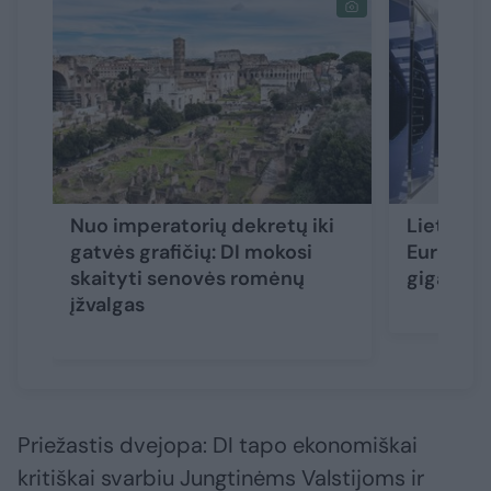
Nuo imperatorių dekretų iki
Lietuva i
gatvės grafičių: DI mokosi
Europos 
skaityti senovės romėnų
gigagam
įžvalgas
Priežastis dvejopa: DI tapo ekonomiškai
kritiškai svarbiu Jungtinėms Valstijoms ir