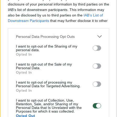
disclosure of your personal information by third parties on the
IAB’s list of downstream participants. This information may
also be disclosed by us to third parties on the
IAB’s List of
Downstream Participants
that may further disclose it to other
third parties.
Personal Data Processing Opt Outs
I want to opt-out of the Sharing of my
personal data.
Opted In
I want to opt-out of the Sale of my
Personal Data.
Naujas karo frontas
Opted In
I want to opt-out of processing my
Personal Data for Targeted Advertising.
Iranas ir Jungtinės Valstijos užpuolė
Opted In
mažiausiai penkis duomenų centrus Persijos
I want to opt-out of Collection, Use,
įlankos regione – jau įskaičiuojant ir antrąjį
Retention, Sale, and/or Sharing of my
Personal Data that Is Unrelated with the
Purposes for which it was collected.
Irano raketų išpuolį prieš „Amazon“ duomenų
Opted Out