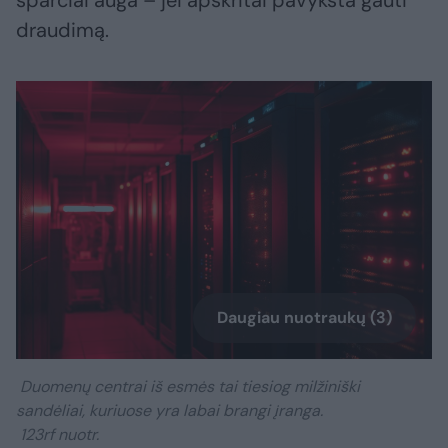
sparčiai auga – jei apskritai pavyksta gauti
draudimą.
Daugiau nuotraukų (3)
Duomenų centrai iš esmės tai tiesiog milžiniški
sandėliai, kuriuose yra labai brangi įranga.
123rf nuotr.