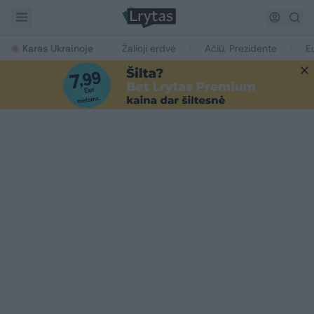
Karas Ukrainoje
Žalioji erdvė
Ačiū, Prezidente
E