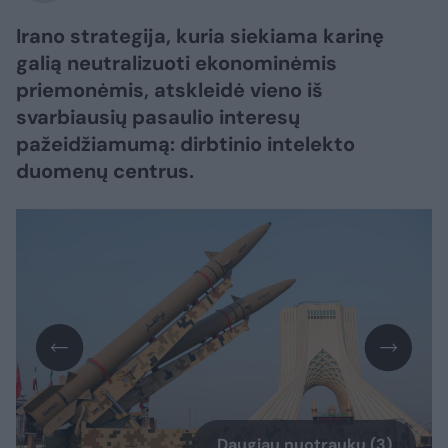
Irano strategija, kuria siekiama karinę
galią neutralizuoti ekonominėmis
priemonėmis, atskleidė vieno iš
svarbiausių pasaulio interesų
pažeidžiamumą: dirbtinio intelekto
duomenų centrus.
Daugiau nuotraukų (3)