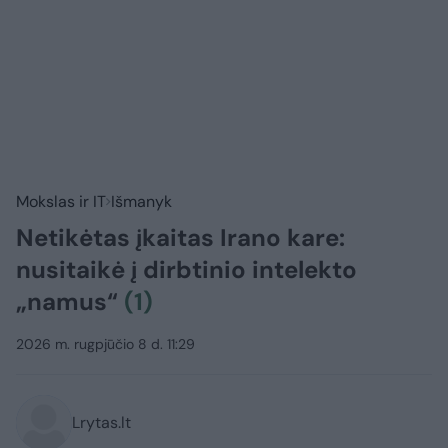
Mokslas ir IT
Išmanyk
Netikėtas įkaitas Irano kare:
nusitaikė į dirbtinio intelekto
„namus“
(1)
2026 m. rugpjūčio 8 d. 11:29
Lrytas.lt