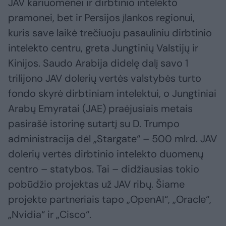
JAV kariuomenei ir dirbtinio intelekto
pramonei, bet ir Persijos įlankos regionui,
kuris save laikė trečiuoju pasauliniu dirbtinio
intelekto centru, greta Jungtinių Valstijų ir
Kinijos. Saudo Arabija didelę dalį savo 1
trilijono JAV dolerių vertės valstybės turto
fondo skyrė dirbtiniam intelektui, o Jungtiniai
Arabų Emyratai (JAE) praėjusiais metais
pasirašė istorinę sutartį su D. Trumpo
administracija dėl „Stargate“ – 500 mlrd. JAV
dolerių vertės dirbtinio intelekto duomenų
centro – statybos. Tai – didžiausias tokio
pobūdžio projektas už JAV ribų. Šiame
projekte partneriais tapo „OpenAI“, „Oracle“,
„Nvidia“ ir „Cisco“.