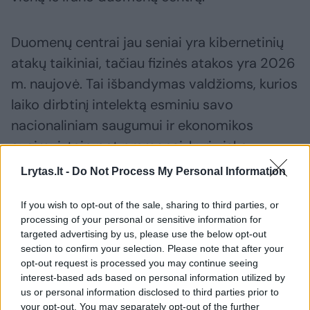
Duomenų centrai jau seniai yra kibernetinių
atakų taikiniai, tačiau fizinės atakos yra 2026
m. naujovė. Tai išbandymas valdžioms, kurios
laiko dirbtinį intelektą esminiu savo
nacionaliniam saugumui ir ekonomikos
augimui, taip pat pramonei, kuri viską
pastatė ant brangių duomenų centrų
Lrytas.lt -
Do Not Process My Personal Information
statybos visame pasaulyje.
If you wish to opt-out of the sale, sharing to third parties, or
processing of your personal or sensitive information for
Dirbtinis intelektas karyboje: ar mašina
targeted advertising by us, please use the below opt-out
section to confirm your selection. Please note that after your
galės savarankiškai priimti sprendimą
opt-out request is processed you may continue seeing
naikinti priešą?
interest-based ads based on personal information utilized by
us or personal information disclosed to third parties prior to
your opt-out. You may separately opt-out of the further