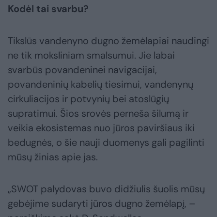
Kodėl tai svarbu?
Tikslūs vandenyno dugno žemėlapiai naudingi
ne tik moksliniam smalsumui. Jie labai
svarbūs povandeninei navigacijai,
povandeninių kabelių tiesimui, vandenynų
cirkuliacijos ir potvynių bei atoslūgių
supratimui. Šios srovės perneša šilumą ir
veikia ekosistemas nuo jūros paviršiaus iki
bedugnės, o šie nauji duomenys gali pagilinti
mūsų žinias apie jas.
„SWOT palydovas buvo didžiulis šuolis mūsų
gebėjime sudaryti jūros dugno žemėlapį, –