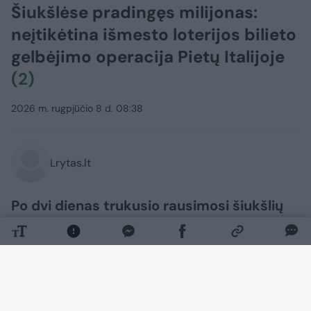
Šiukšlėse pradingęs milijonas:
neįtikėtina išmesto loterijos bilieto
gelbėjimo operacija Pietų Italijoje
(2)
2026 m. rugpjūčio 8 d. 08:38
Lrytas.lt
Po dvi dienas trukusio rausimosi šiukšlių
kalnuose, loterijos dalyvė galiausiai
atgavo savo pradingusį laimingąjį bilietą,
kurio vertė 1 000 389 eurai.