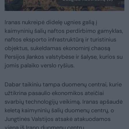
Iranas nukreipė didelę ugnies galią į
kaimyninių šalių naftos perdirbimo gamyklas,
naftos eksporto infrastruktūrą ir turistinius
objektus, sukeldamas ekonominį chaosą
Persijos įlankos valstybėse ir šalyse, kurios su
jomis palaiko verslo ryšius.
Dabar taikiniu tampa duomenų centrai, kurie
užtikrina pasaulio ekonomikos ateičiai
svarbių technologijų veikimą. Iranas apšaudė
keletą kaimyninių šalių duomenų centrų, o
Jungtinės Valstijos atsakė atakuodamos
vieną iš Irano duomenų centrų.