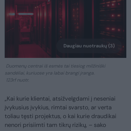
Daugiau nuotraukų (3)
Duomenų centrai iš esmės tai tiesiog milžiniški
sandėliai, kuriuose yra labai brangi įranga.
123rf nuotr.
„Kai kurie klientai, atsižvelgdami į neseniai
įvykusius įvykius, rimtai svarsto, ar verta
toliau tęsti projektus, o kai kurie draudikai
nenori prisiimti tam tikrų rizikų, – sako