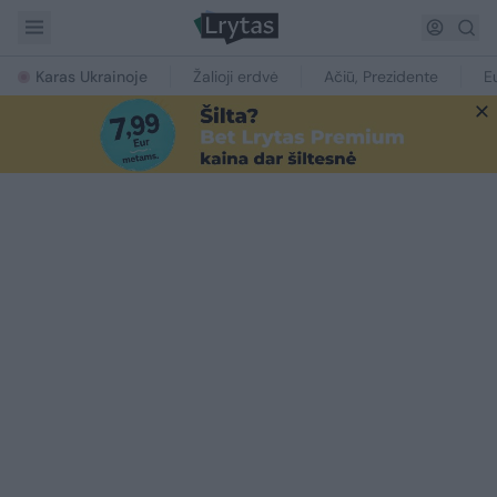
Karas Ukrainoje
Žalioji erdvė
Ačiū, Prezidente
E