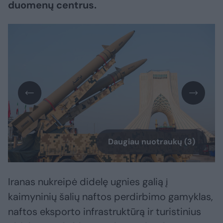
duomenų centrus.
Daugiau nuotraukų (3)
Iranas nukreipė didelę ugnies galią į
kaimyninių šalių naftos perdirbimo gamyklas,
naftos eksporto infrastruktūrą ir turistinius