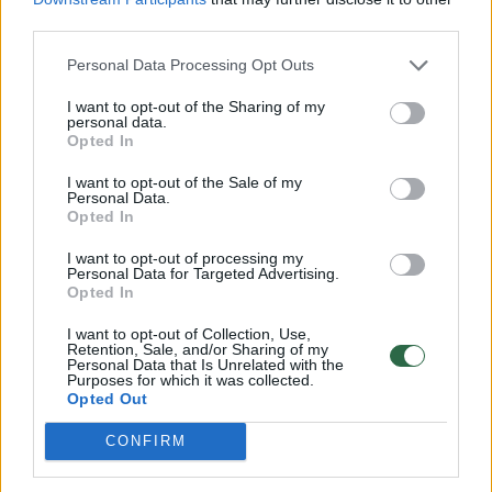
third parties.
fondo skyrė dirbtiniam intelektui, o Jungtiniai
Arabų Emyratai (JAE) praėjusiais metais
Personal Data Processing Opt Outs
pasirašė istorinę sutartį su D. Trumpo
I want to opt-out of the Sharing of my
administracija dėl „Stargate“ – 500 mlrd. JAV
personal data.
Opted In
dolerių vertės dirbtinio intelekto duomenų
I want to opt-out of the Sale of my
centro – statybos. Tai – didžiausias tokio
Personal Data.
Opted In
pobūdžio projektas už JAV ribų. Šiame
projekte partneriais tapo „OpenAI“, „Oracle“,
I want to opt-out of processing my
Personal Data for Targeted Advertising.
„Nvidia“ ir „Cisco“.
Opted In
I want to opt-out of Collection, Use,
Retention, Sale, and/or Sharing of my
Bendrai Bahreinas, Kuveitas, Omanas,
Personal Data that Is Unrelated with the
Purposes for which it was collected.
Kataras, Saudo Arabija ir Jungtiniai Arabų
Opted Out
Emyratai įsipareigojo investuoti daugiau nei
CONFIRM
2 trilijonus JAV dolerių į su DI susijusius