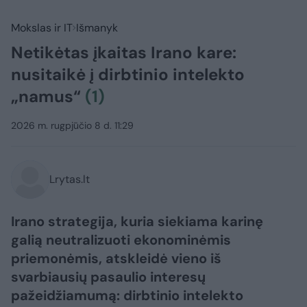
Mokslas ir IT
Išmanyk
Netikėtas įkaitas Irano kare:
nusitaikė į dirbtinio intelekto
„namus“
(1)
2026 m. rugpjūčio 8 d. 11:29
Lrytas.lt
Irano strategija, kuria siekiama karinę
galią neutralizuoti ekonominėmis
priemonėmis, atskleidė vieno iš
svarbiausių pasaulio interesų
pažeidžiamumą: dirbtinio intelekto