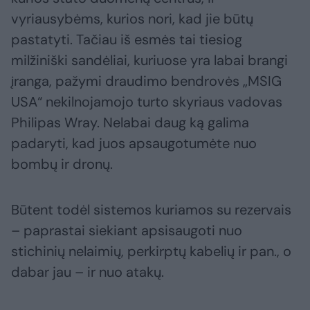
vyriausybėms, kurios nori, kad jie būtų
pastatyti. Tačiau iš esmės tai tiesiog
milžiniški sandėliai, kuriuose yra labai brangi
įranga, pažymi draudimo bendrovės „MSIG
USA“ nekilnojamojo turto skyriaus vadovas
Philipas Wray. Nelabai daug ką galima
padaryti, kad juos apsaugotumėte nuo
bombų ir dronų.
Būtent todėl sistemos kuriamos su rezervais
– paprastai siekiant apsisaugoti nuo
stichinių nelaimių, perkirptų kabelių ir pan., o
dabar jau – ir nuo atakų.