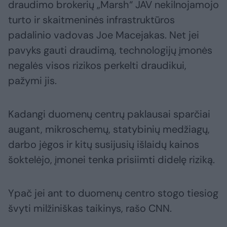
draudimo brokerių „Marsh“ JAV nekilnojamojo
turto ir skaitmeninės infrastruktūros
padalinio vadovas Joe Macejakas. Net jei
pavyks gauti draudimą, technologijų įmonės
negalės visos rizikos perkelti draudikui,
pažymi jis.
Kadangi duomenų centrų paklausai sparčiai
augant, mikroschemų, statybinių medžiagų,
darbo jėgos ir kitų susijusių išlaidų kainos
šoktelėjo, įmonei tenka prisiimti didelę riziką.
Ypač jei ant to duomenų centro stogo tiesiog
švyti milžiniškas taikinys, rašo CNN.