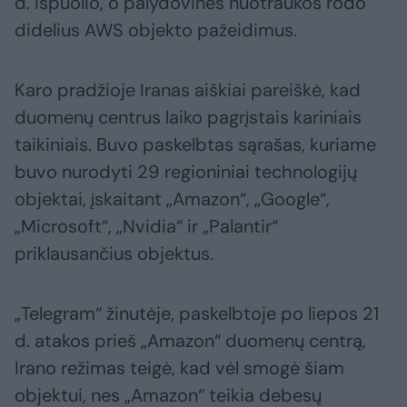
d. išpuolio, o palydovinės nuotraukos rodo
didelius AWS objekto pažeidimus.
Karo pradžioje Iranas aiškiai pareiškė, kad
duomenų centrus laiko pagrįstais kariniais
taikiniais. Buvo paskelbtas sąrašas, kuriame
buvo nurodyti 29 regioniniai technologijų
objektai, įskaitant „Amazon“, „Google“,
„Microsoft“, „Nvidia“ ir „Palantir“
priklausančius objektus.
„Telegram“ žinutėje, paskelbtoje po liepos 21
d. atakos prieš „Amazon“ duomenų centrą,
Irano režimas teigė, kad vėl smogė šiam
objektui, nes „Amazon“ teikia debesų