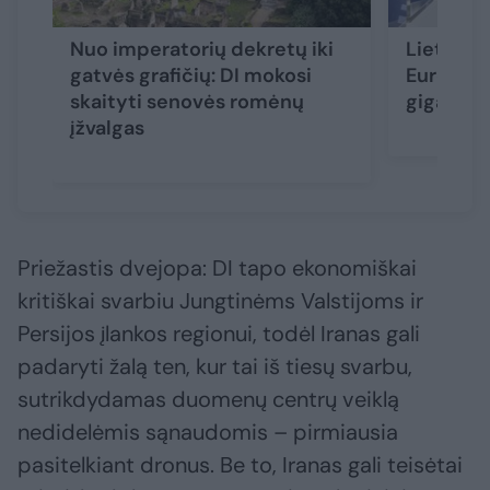
Nuo imperatorių dekretų iki
Lietuva i
gatvės grafičių: DI mokosi
Europos 
skaityti senovės romėnų
gigagam
įžvalgas
Priežastis dvejopa: DI tapo ekonomiškai
kritiškai svarbiu Jungtinėms Valstijoms ir
Persijos įlankos regionui, todėl Iranas gali
padaryti žalą ten, kur tai iš tiesų svarbu,
sutrikdydamas duomenų centrų veiklą
nedidelėmis sąnaudomis – pirmiausia
pasitelkiant dronus. Be to, Iranas gali teisėtai