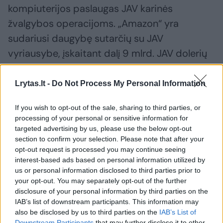
kompiuterijos paslaugas JAV karinės
žvalgybos operacijoms. „Amazon“ yra
sudariusi daugybę sutarčių su JAV
vyriausybe, įskaitant dalį 9 mlrd. JAV dolerių
vertės projekto „Joint Warfighting Cloud
Capability“. Šiame projekte taip pat
Lrytas.lt -
Do Not Process My Personal Information
dalyvauja „Google“, „Microsoft“ ir „Oracle“.
If you wish to opt-out of the sale, sharing to third parties, or
processing of your personal or sensitive information for
targeted advertising by us, please use the below opt-out
Šio regiono duomenų centrai svarbūs ne tik
section to confirm your selection. Please note that after your
JAV kariuomenei ir dirbtinio intelekto
opt-out request is processed you may continue seeing
pramonei, bet ir Persijos įlankos regionui,
interest-based ads based on personal information utilized by
us or personal information disclosed to third parties prior to
kuris save laikė trečiuoju pasauliniu dirbtinio
your opt-out. You may separately opt-out of the further
intelekto centru, greta Jungtinių Valstijų ir
disclosure of your personal information by third parties on the
IAB’s list of downstream participants. This information may
Kinijos. Saudo Arabija didelę dalį savo 1
also be disclosed by us to third parties on the
IAB’s List of
trilijono JAV dolerių vertės valstybės turto
Downstream Participants
that may further disclose it to other