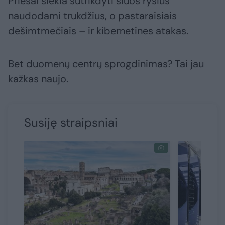
Priešai siekia sutrikdyti šiuos ryšius
naudodami trukdžius, o pastaraisiais
dešimtmečiais – ir kibernetines atakas.
Bet duomenų centrų sprogdinimas? Tai jau
kažkas naujo.
Susiję straipsniai