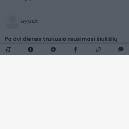
Lrytas.lt
Po dvi dienas trukusio rausimosi šiukšlių
kalnuose, loterijos dalyvė galiausiai
atgavo savo pradingusį laimingąjį bilietą,
kurio vertė 1 000 389 eurai.