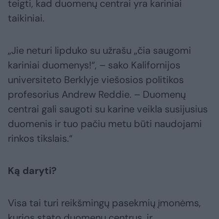
teigti, kad duomenų centrai yra kariniai
taikiniai.
„Jie neturi lipduko su užrašu „čia saugomi
kariniai duomenys!“, – sako Kalifornijos
universiteto Berklyje viešosios politikos
profesorius Andrew Reddie. – Duomenų
centrai gali saugoti su karine veikla susijusius
duomenis ir tuo pačiu metu būti naudojami
rinkos tikslais.“
Ką daryti?
Visa tai turi reikšmingų pasekmių įmonėms,
kurios stato duomenų centrus, ir