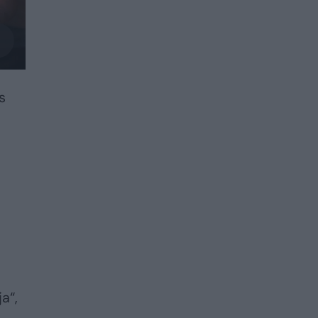
s
a“,