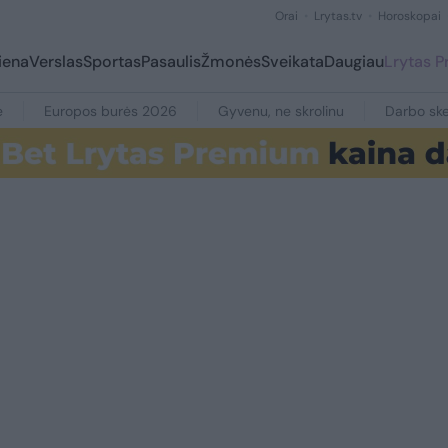
Orai
Lrytas.tv
Horoskopai
iena
Verslas
Sportas
Pasaulis
Žmonės
Sveikata
Daugiau
Lrytas 
e
Europos burės 2026
Gyvenu, ne skrolinu
Darbo ske