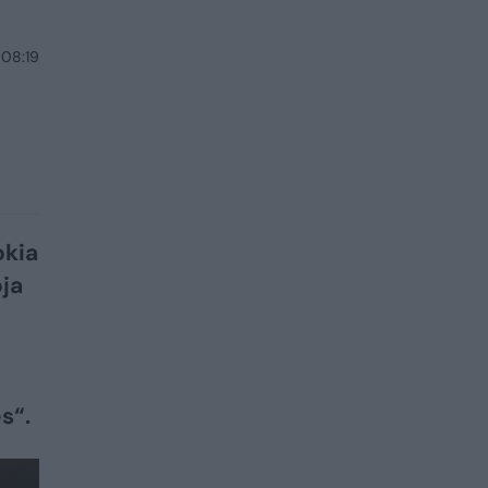
 08:19
okia
oja
s“.