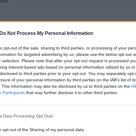
ies“.
Do Not Process My Personal Information
to opt-out of the sale, sharing to third parties, or processing of your per
formation for targeted advertising by us, please use the below opt-out s
r selection. Please note that after your opt-out request is processed y
eing interest-based ads based on personal information utilized by us or
disclosed to third parties prior to your opt-out. You may separately opt-
losure of your personal information by third parties on the IAB’s list of
. This information may also be disclosed by us to third parties on the
IA
Po „Telegram“ įkūrėjo
Rusija uždraudžia
Participants
that may further disclose it to other third parties.
arešto platforma
susirašinėjimo
ėmėsi griežtų
platformą „Discord“
priemonių neteisėto
l Data Processing Opt Outs
turinio atžvilgiu
o opt-out of the Sharing of my personal data.