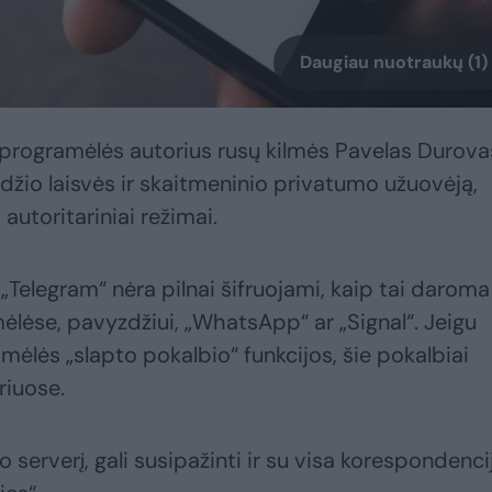
Daugiau nuotraukų (1)
 programėlės autorius rusų kilmės Pavelas Durova
odžio laisvės ir skaitmeninio privatumo užuovėją,
autoritariniai režimai.
 „Telegram“ nėra pilnai šifruojami, kaip tai daroma
ėlėse, pavyzdžiui, „WhatsApp“ ar „Signal“. Jeigu
mėlės „slapto pokalbio“ funkcijos, šie pokalbiai
riuose.
do serverį, gali susipažinti ir su visa korespondencij