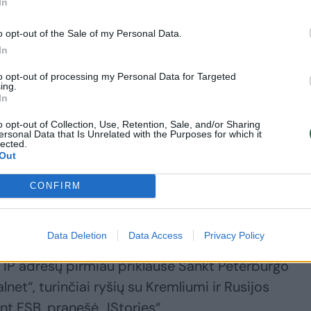
In
o opt-out of the Sale of my Personal Data.
aiškinti, kad šią infrastruktūrą tvarko „Global Netw
In
am žinoma Antigvoje ir Barbudoje įsteigta
to opt-out of processing my Personal Data for Targeted
i „Telegram“ daugiau nei 10 000 IP adresų.
ing.
In
o opt-out of Collection, Use, Retention, Sale, and/or Sharing
sijos pilietis Vladimiras Vedenejevas, duodamas
ersonal Data that Is Unrelated with the Purposes for which it
lected.
 kad jo bendrovė diegia ir prižiūri platformos
Out
turi darbuotojų Rusijoje. Teismo dokumentuose, su
CONFIRM
alui „IStories“, nurodoma, kad V. Vedenejevas tai
“ finansų direktoriaus pareigas.
Data Deletion
Data Access
Privacy Policy
 IP adresų pirmiau priklausė Sankt Peterburgo
net“, turinčiai ryšių su Kremliumi ir Rusijos
nt FSB, pranešė „IStories“.