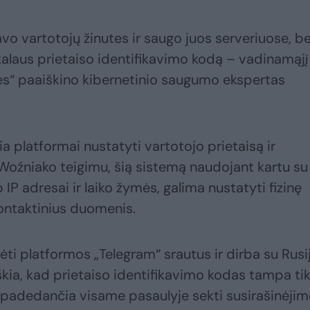
avo vartotojų žinutes ir saugo juos serveriuose, be
ikalaus prietaiso identifikavimo kodą – vadinamąjį
ies“ paaiškino kibernetinio saugumo ekspertas
ia platformai nustatyti vartotojo prietaisą ir
. Woźniako teigimu, šią sistemą naudojant kartu su
P adresai ir laiko žymės, galima nustatyti fizinę
kontaktinius duomenis.
ėti platformos „Telegram“ srautus ir dirba su Rusi
škia, kad prietaiso identifikavimo kodas tampa tik
padedančia visame pasaulyje sekti susirašinėji