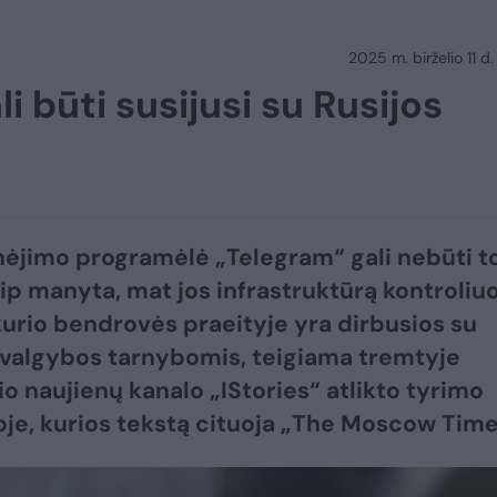
2025 m. birželio 11 d.
i būti susijusi su Rusijos
nėjimo programėlė „Telegram“ gali nebūti t
aip manyta, mat jos infrastruktūrą kontroliu
urio bendrovės praeityje yra dirbusios su
žvalgybos tarnybomis, teigiama tremtyje
io naujienų kanalo „IStories“ atlikto tyrimo
oje, kurios tekstą cituoja „The Moscow Time