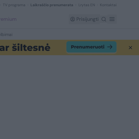
TV programa
Laikraščio prenumerata
Lrytas EN
Kontaktai
Premium
Prisijungti
lbimai