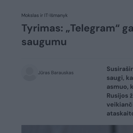
Mokslas ir IT
Išmanyk
Tyrimas: „Telegram“ gal
saugumu
Susiraši
Jūras Barauskas
saugi, k
asmuo, k
Rusijos 
veikianč
ataskait