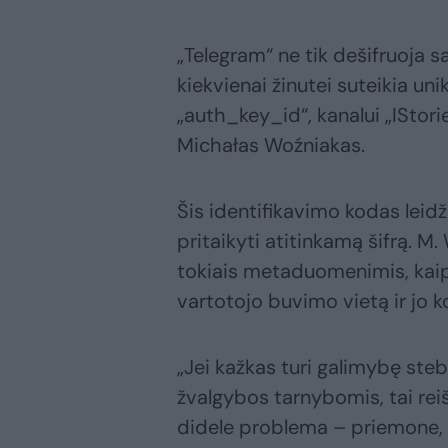
„Telegram“ ne tik dešifruoja s
kiekvienai žinutei suteikia un
„auth_key_id“, kanalui „IStor
Michałas Woźniakas.
Šis identifikavimo kodas leidž
pritaikyti atitinkamą šifrą. M
tokiais metaduomenimis, kaip I
vartotojo buvimo vietą ir jo 
„Jei kažkas turi galimybę steb
žvalgybos tarnybomis, tai rei
didele problema – priemone, 