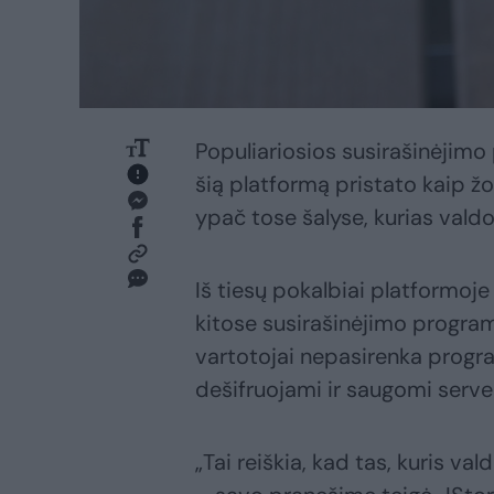
Populiariosios susirašinėjimo
šią platformą pristato kaip ž
ypač tose šalyse, kurias valdo 
Iš tiesų pokalbiai platformoje
kitose susirašinėjimo program
vartotojai nepasirenka progra
dešifruojami ir saugomi serve
„Tai reiškia, kad tas, kuris val