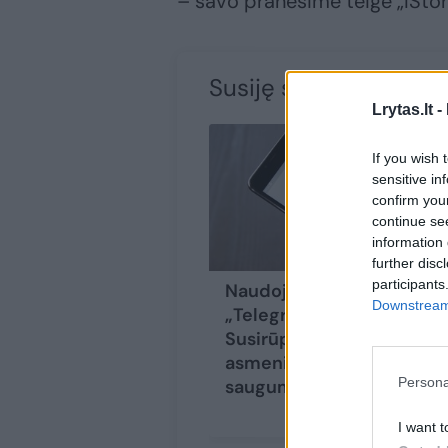
– savo pranešime teigė „IStor
Susiję straipsniai
Lrytas.lt -
If you wish 
sensitive in
confirm you
continue se
information 
further disc
participants
Naudojatės
Downstream 
„Telegram“?
Susirūpinkite savo
asmeninių duomenų
Persona
saugumu
I want t