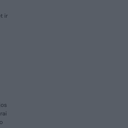
t ir
jos
rai
mo