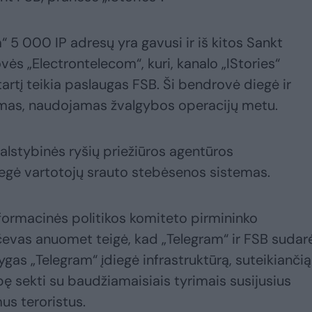
“ 5 000 IP adresų yra gavusi ir iš kitos Sankt
ės „Electrontelecom“, kuri, kanalo „IStories“
rtį teikia paslaugas FSB. Ši bendrovė diegė ir
temas, naudojamas žvalgybos operacijų metu.
alstybinės ryšių priežiūros agentūros
gė vartotojų srauto stebėsenos sistemas.
formacinės politikos komiteto pirmininko
vas anuomet teigė, kad „Telegram“ ir FSB sudar
gas „Telegram“ įdiegė infrastruktūrą, suteikiančią
bę sekti su baudžiamaisiais tyrimais susijusius
mus teroristus.