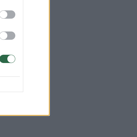
ork
p