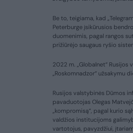
Be to, teigiama, kad „Telegram
Peterburge įsikūrusios bendrov
duomenimis, pagal rangos suta
prižiūrėjo saugaus ryšio sis
2022 m. „Globalnet“ Rusijos v
„Roskomnadzor“ užsakymu die
Rusijos valstybinės Dūmos in
pavaduotojas Olegas Matvejče
„kompromisą“, pagal kurio sąly
valdžios institucijoms galimy
vartotojus, pavyzdžiui, įtaria