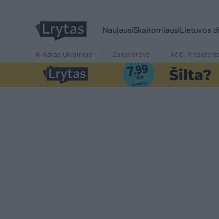
Naujausi
Skaitomiausi
Lietuvos d
Karas Ukrainoje
Žalioji erdvė
Ačiū, Prezident